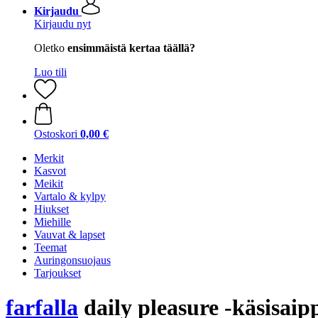
Kirjaudu
Kirjaudu nyt
Oletko
ensimmäistä kertaa täällä?
Luo tili
Ostoskori
0,00 €
Merkit
Kasvot
Meikit
Vartalo & kylpy
Hiukset
Miehille
Vauvat & lapset
Teemat
Auringonsuojaus
Tarjoukset
farfalla
daily pleasure -käsisaip