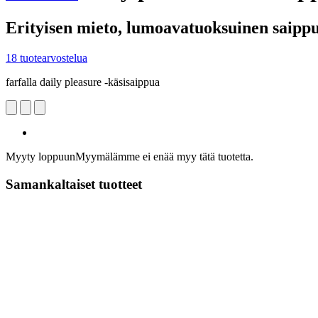
Erityisen mieto, lumoavatuoksuinen saipp
18 tuotearvostelua
farfalla daily pleasure -käsisaippua
Myyty loppuun
Myymälämme ei enää myy tätä tuotetta.
Samankaltaiset tuotteet