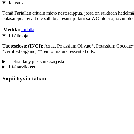
Kuvaus
Tämä Farfallan erittäin mieto nestesaippua, jossa on raikkaan hedelmä
palasaippuat eivät ole sallittuja, esim. julkisissa WC-tiloissa, ravintolo
Merkki:
farfalla
Lisätietoja
Tuoteseloste (INCI):
Aqua, Potassium Olivate*, Potassium Cocoate*,
*certified organic, **part of natural essential oils.
Tietoa daily pleasure -sarjasta
Lisätarvikkeet
Sopii hyvin tähän