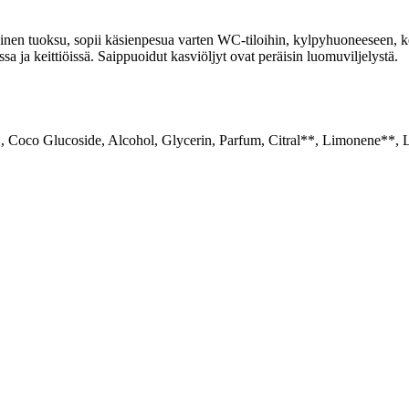
inen tuoksu, sopii käsienpesua varten WC-tiloihin, kylpyhuoneeseen, kei
issa ja keittiöissä. Saippuoidut kasviöljyt ovat peräisin luomuviljelystä.
 Coco Glucoside, Alcohol, Glycerin, Parfum, Citral**, Limonene**, L