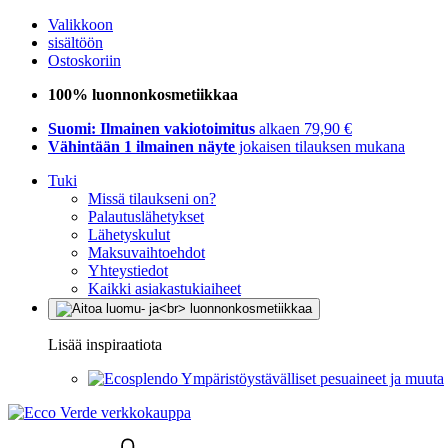
Valikkoon
sisältöön
Ostoskoriin
100% luonnonkosmetiikkaa
Suomi: Ilmainen vakiotoimitus
alkaen 79,90 €
Vähintään 1 ilmainen näyte
jokaisen tilauksen mukana
Tuki
Missä tilaukseni on?
Palautuslähetykset
Lähetyskulut
Maksuvaihtoehdot
Yhteystiedot
Kaikki asiakastukiaiheet
Lisää inspiraatiota
Ympäristöystävälliset pesuaineet ja muuta