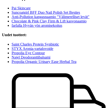
Pai Skincare
Suncoatgirl BFF Duo Nail Polish Set Besties
Anti-Pollution kangasnaamio "Välimerelliset levät"
Chocolate & Pink Clay Firm & Lift kasvonaamio
farfalla Hyvän yön aromisekoitus
Uudet tuotteet:
Saint Charles Protein Synbiotic
STYX Aronia-vartalovoide
Propolia Eye Contour
Najel Deodoranttibalsami
Propolia Organic Urinary Ease Herbal Tea