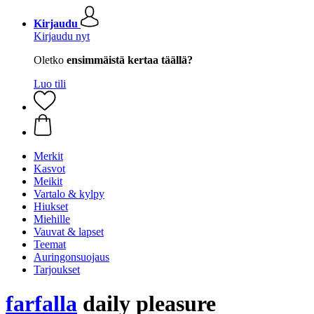
Kirjaudu
Kirjaudu nyt
Oletko
ensimmäistä kertaa täällä?
Luo tili
Merkit
Kasvot
Meikit
Vartalo & kylpy
Hiukset
Miehille
Vauvat & lapset
Teemat
Auringonsuojaus
Tarjoukset
farfalla
daily pleasure