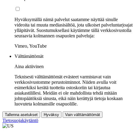
Hyväksymällä nämä palvelut saatamme näyttää sinulle
videoita tai muuta mediasisältöä, jota ulkoiset palveluntarjoajat
ylläpitävät. Suostumuksellasi käytämme tällä verkkosivustolla
seuraavia kolmannen osapuolen palveluja:
Vimeo, YouTube
Välttämättömät
Aina aktiivinen
Teknisesti välttämättömät evästeet varmistavat vain
verkkosivustomme perustoiminnot. Niiden avulla voit
esimerkiksi kerätä tuotteita ostoskoriin tai kirjautua
asiakastilillesi. Meidän ei ole mahdollista tehdä mitään
johtopäätöksiä sinusta, eikä näin kerättyjä tietoja koskaan
luovuteta kolmansille osapuolille.
Tallenna asetukset
Hyväksy
Vain välttämättömät
Tietosuojakäytäntö