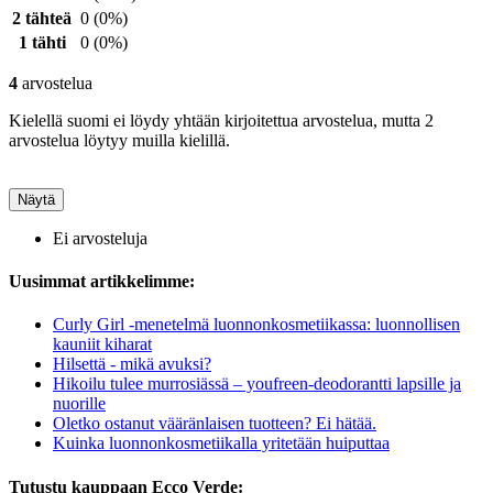
2 tähteä
0
(0%)
1 tähti
0
(0%)
4
arvostelua
Kielellä suomi ei löydy yhtään kirjoitettua arvostelua, mutta 2
arvostelua löytyy muilla kielillä.
Näytä
Ei arvosteluja
Uusimmat artikkelimme:
Curly Girl -menetelmä luonnonkosmetiikassa: luonnollisen
kauniit kiharat
Hilsettä - mikä avuksi?
Hikoilu tulee murrosiässä – youfreen-deodorantti lapsille ja
nuorille
Oletko ostanut vääränlaisen tuotteen? Ei hätää.
Kuinka luonnonkosmetiikalla yritetään huiputtaa
Tutustu kauppaan Ecco Verde: