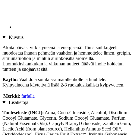
Kuvaus
Aloita päiväsi virkistyneenä ja energisenä! Tämä suihkugeeli
muodostaa ihanan pehmeän vaahdon ja hemmottelee limen, greipin,
sitruunaruohon ja mintun aurinkoisilla aromeilla.
Luomukirsikankukan ja viikunan uutteet jättävät iholle hoidetun
tunteen ja suojaavat sitä.
Käyttö:
Vaahdota suihkussa märälle iholle ja huuhtele.
Kylpyaineena käytettynä lisää 2-3 ruokalusikallista kylpyveteen.
Merkki:
farfalla
Lisätietoja
Tuoteseloste (INCI):
Aqua, Coco-Glucoside, Alcohol, Disodium
Cocoyl Glutamate, Glycerin, Sodium Cocoyl Glutamate, Parfum
(Natural Essential Oils), Caprylyl/Capryl Glucoside, Xanthan Gum,
Lactic Acid (from plant source), Helianthus Annuus Seed Oil*,
Octyldodecanol, Ficus Carica Fruit Extract*, Irvingia Gabonensis