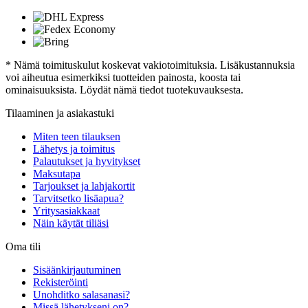
* Nämä toimituskulut koskevat vakiotoimituksia. Lisäkustannuksia
voi aiheutua esimerkiksi tuotteiden painosta, koosta tai
ominaisuuksista. Löydät nämä tiedot tuotekuvauksesta.
Tilaaminen ja asiakastuki
Miten teen tilauksen
Lähetys ja toimitus
Palautukset ja hyvitykset
Maksutapa
Tarjoukset ja lahjakortit
Tarvitsetko lisäapua?
Yritysasiakkaat
Näin käytät tiliäsi
Oma tili
Sisäänkirjautuminen
Rekisteröinti
Unohditko salasanasi?
Missä lähetykseni on?