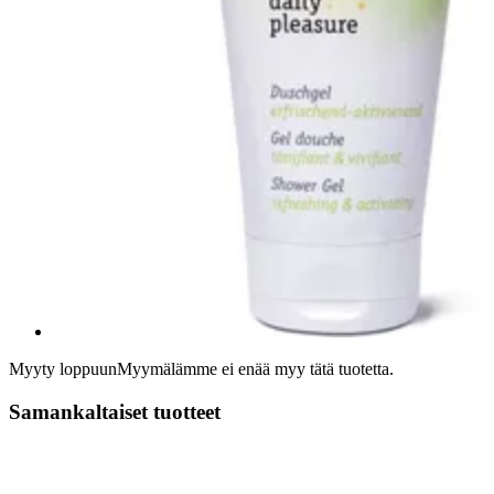
Myyty loppuun
Myymälämme ei enää myy tätä tuotetta.
Samankaltaiset tuotteet