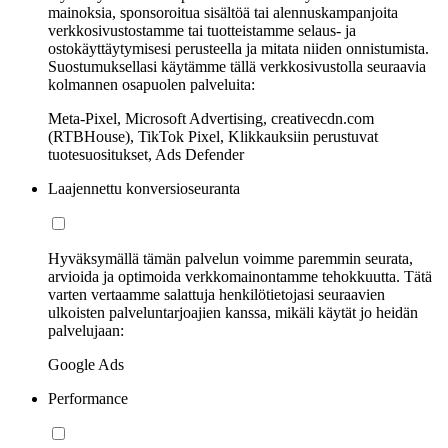
mainoksia, sponsoroitua sisältöä tai alennuskampanjoita
verkkosivustostamme tai tuotteistamme selaus- ja
ostokäyttäytymisesi perusteella ja mitata niiden onnistumista.
Suostumuksellasi käytämme tällä verkkosivustolla seuraavia
kolmannen osapuolen palveluita:
Meta-Pixel, Microsoft Advertising, creativecdn.com
(RTBHouse), TikTok Pixel, Klikkauksiin perustuvat
tuotesuositukset, Ads Defender
Laajennettu konversioseuranta
Hyväksymällä tämän palvelun voimme paremmin seurata,
arvioida ja optimoida verkkomainontamme tehokkuutta. Tätä
varten vertaamme salattuja henkilötietojasi seuraavien
ulkoisten palveluntarjoajien kanssa, mikäli käytät jo heidän
palvelujaan:
Google Ads
Performance