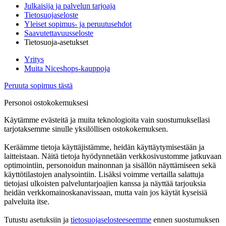
Julkaisija ja palvelun tarjoaja
Tietosuojaseloste
Yleiset sopimus- ja peruutusehdot
Saavutettavuusseloste
Tietosuoja-asetukset
Yritys
Muita Niceshops-kauppoja
Peruuta sopimus tästä
Personoi ostokokemuksesi
Käytämme evästeitä ja muita teknologioita vain suostumuksellasi
tarjotaksemme sinulle yksilöllisen ostokokemuksen.
Keräämme tietoja käyttäjistämme, heidän käyttäytymisestään ja
laitteistaan. Näitä tietoja hyödynnetään verkkosivustomme jatkuvaan
optimointiin, personoidun mainonnan ja sisällön näyttämiseen sekä
käyttötilastojen analysointiin. Lisäksi voimme vertailla salattuja
tietojasi ulkoisten palveluntarjoajien kanssa ja näyttää tarjouksia
heidän verkkomainoskanavissaan, mutta vain jos käytät kyseisiä
palveluita itse.
Tutustu asetuksiin ja
tietosuojaselosteeseemme
ennen suostumuksen