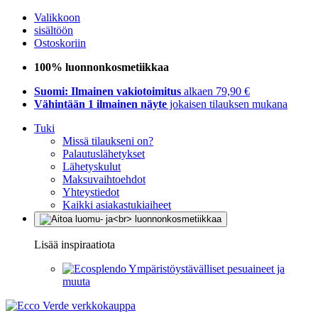
Valikkoon
sisältöön
Ostoskoriin
100% luonnonkosmetiikkaa
Suomi: Ilmainen vakiotoimitus
alkaen 79,90 €
Vähintään 1 ilmainen näyte
jokaisen tilauksen mukana
Tuki
Missä tilaukseni on?
Palautuslähetykset
Lähetyskulut
Maksuvaihtoehdot
Yhteystiedot
Kaikki asiakastukiaiheet
Lisää inspiraatiota
Ympäristöystävälliset pesuaineet ja
muuta