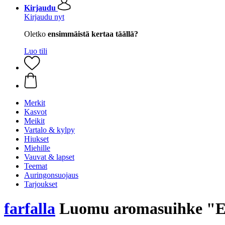
Kirjaudu
Kirjaudu nyt
Oletko
ensimmäistä kertaa täällä?
Luo tili
Merkit
Kasvot
Meikit
Vartalo & kylpy
Hiukset
Miehille
Vauvat & lapset
Teemat
Auringonsuojaus
Tarjoukset
farfalla
Luomu aromasuihke "E