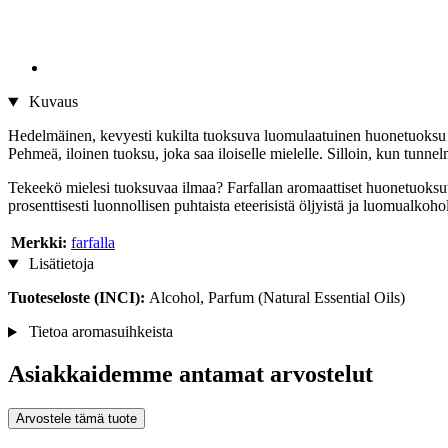
Kuvaus
Hedelmäinen, kevyesti kukilta tuoksuva luomulaatuinen huonetuoksu luo
Pehmeä, iloinen tuoksu, joka saa iloiselle mielelle. Silloin, kun tunnel
Tekeekö mielesi tuoksuvaa ilmaa? Farfallan aromaattiset huonetuoksut 
prosenttisesti luonnollisen puhtaista eteerisistä öljyistä ja luomualkoholi
Merkki:
farfalla
Lisätietoja
Tuoteseloste (INCI):
Alcohol, Parfum (Natural Essential Oils)
Tietoa aromasuihkeista
Asiakkaidemme antamat arvostelut
Arvostele tämä tuote