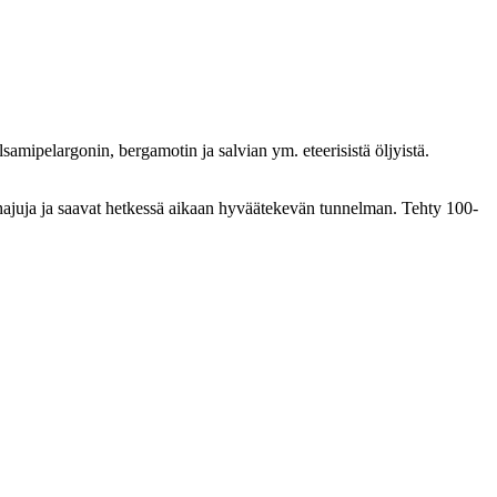
amipelargonin, bergamotin ja salvian ym. eteerisistä öljyistä.
 hajuja ja saavat hetkessä aikaan hyväätekevän tunnelman. Tehty 100-