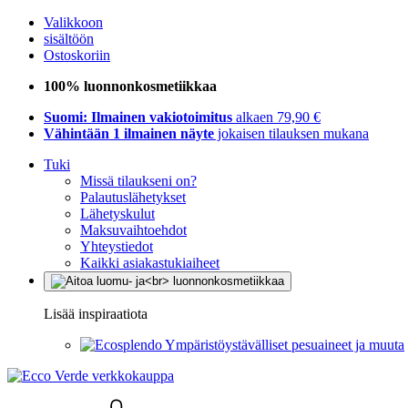
Valikkoon
sisältöön
Ostoskoriin
100% luonnonkosmetiikkaa
Suomi: Ilmainen vakiotoimitus
alkaen 79,90 €
Vähintään 1 ilmainen näyte
jokaisen tilauksen mukana
Tuki
Missä tilaukseni on?
Palautuslähetykset
Lähetyskulut
Maksuvaihtoehdot
Yhteystiedot
Kaikki asiakastukiaiheet
Lisää inspiraatiota
Ympäristöystävälliset pesuaineet ja muuta