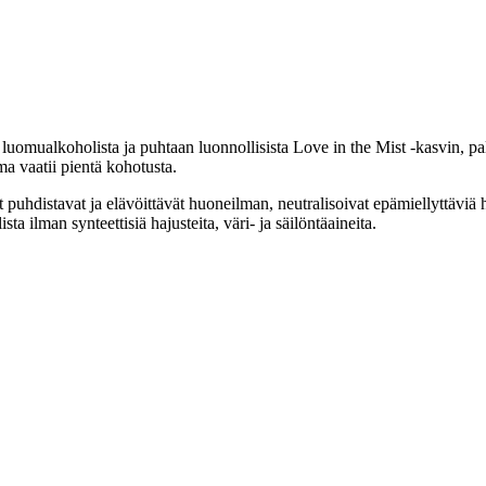
mualkoholista ja puhtaan luonnollisista Love in the Mist -kasvin, pals
ma vaatii pientä kohotusta.
puhdistavat ja elävöittävät huoneilman, neutralisoivat epämiellyttäviä
sta ilman synteettisiä hajusteita, väri- ja säilöntäaineita.