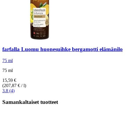
farfalla
Luomu huonesuihke bergamotti elämänilo
75 ml
75 ml
15,59 €
(207,87 € / l)
3.8 (4)
Samankaltaiset tuotteet