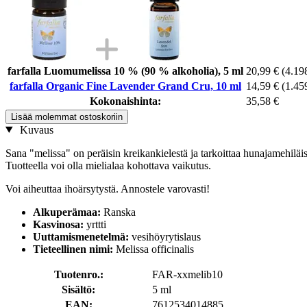
farfalla Luomumelissa 10 % (90 % alkoholia), 5 ml
20,99 €
(4.198
farfalla Organic Fine Lavender Grand Cru, 10 ml
14,59 €
(1.459
Kokonaishinta:
35,58 €
Lisää molemmat ostoskoriin
Kuvaus
Sana "melissa" on peräisin kreikankielestä ja tarkoittaa hunajamehiläist
Tuotteella voi olla mielialaa kohottava vaikutus.
Voi aiheuttaa ihoärsytystä. Annostele varovasti!
Alkuperämaa:
Ranska
Kasvinosa:
yrttti
Uuttamismenetelmä:
vesihöyrytislaus
Tieteellinen nimi:
Melissa officinalis
Tuotenro.:
FAR-xxmelib10
Sisältö:
5 ml
EAN:
7612534014885