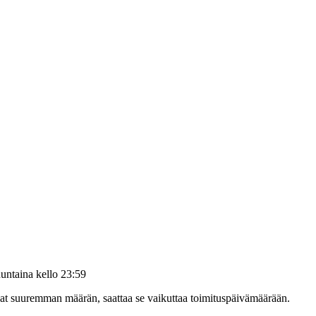
untaina kello 23:59
ilaat suuremman määrän, saattaa se vaikuttaa toimituspäivämäärään.