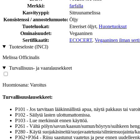
Merkki:
farfalla
Kasvityyppi:
Sitruunamelissa
Konsistenssi / annostelumuoto:
Öljy
Tuoteluokat:
Eteeriset öljyt,
Huonetuoksut
Ominaisuudet:
Vegaaninen
Sertifikaatit:
ECOCERT
,
Vegaaninen ilman sertif
Tuoteseloste (INCI)
Melissa Officinalis
Turvallisuus- ja vaaralausekkeet
Huomiosana: Varoitus
Turvallisuuslausekkeet:
P101 - Jos tarvitaan lääkinnällistä apua, näytä pakkaus tai varoit
P102 - Säilytä lasten ulottumattomissa.
P103 - Lue merkinnät ennen käyttöä.
P261 - Vältä pölyn/savun/kaasun/sumun/höyryn/suihkeen hengi
P280 - Käytä suojakäsineitä/suojavaatetusta/silmiensuojainta/k
P362+P364 - Riisu saastunut vaatetus ja pese ennen uudelleenk