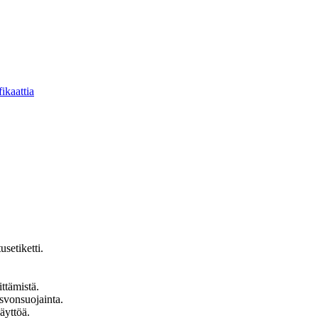
ikaattia
usetiketti.
ttämistä.
asvonsuojainta.
äyttöä.