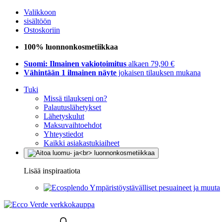
Valikkoon
sisältöön
Ostoskoriin
100% luonnonkosmetiikkaa
Suomi: Ilmainen vakiotoimitus
alkaen 79,90 €
Vähintään 1 ilmainen näyte
jokaisen tilauksen mukana
Tuki
Missä tilaukseni on?
Palautuslähetykset
Lähetyskulut
Maksuvaihtoehdot
Yhteystiedot
Kaikki asiakastukiaiheet
Lisää inspiraatiota
Ympäristöystävälliset pesuaineet ja muuta