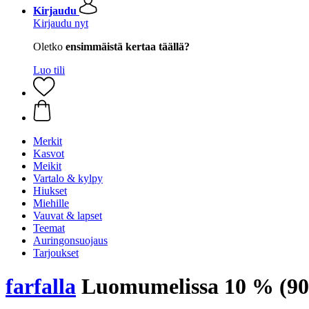
Kirjaudu
Kirjaudu nyt
Oletko
ensimmäistä kertaa täällä?
Luo tili
Merkit
Kasvot
Meikit
Vartalo & kylpy
Hiukset
Miehille
Vauvat & lapset
Teemat
Auringonsuojaus
Tarjoukset
farfalla
Luomumelissa 10 % (90 