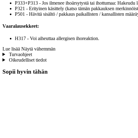
P333+P313 - Jos ilmenee ihoärsytystä tai ihottumaa: Hakeudu l
P321 - Erityinen käsittely (katso tämän pakkauksen merkinnöist
P501 - Hävitä sisältö / pakkaus paikallisten / kansallisten määrä
Vaaralausekkeet:
H317 - Voi aiheuttaa allergisen ihoreaktion.
Lue lisää
Näytä vähemmän
Turvaohjeet
Oikeudelliset tiedot
Sopii hyvin tähän