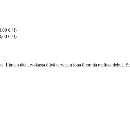
,00 € / l)
,00 € / l)
ä. Litraan tätä arvokasta öljyä tarvitaan jopa 8 tonnia melissanlehtiä. S