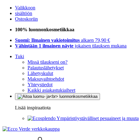
Valikkoon
sisältöön
Ostoskoriin
100% luonnonkosmetiikkaa
Suomi: Ilmainen vakiotoimitus
alkaen 79,90 €
Vähintään 1 ilmainen näyte
jokaisen tilauksen mukana
Tuki
Missä tilaukseni on?
Palautuslähetykset
Lähetyskulut
Maksuvaihtoehdot
Yhteystiedot
Kaikki asiakastukiaiheet
Lisää inspiraatiota
Ympäristöystävälliset pesuaineet ja muuta