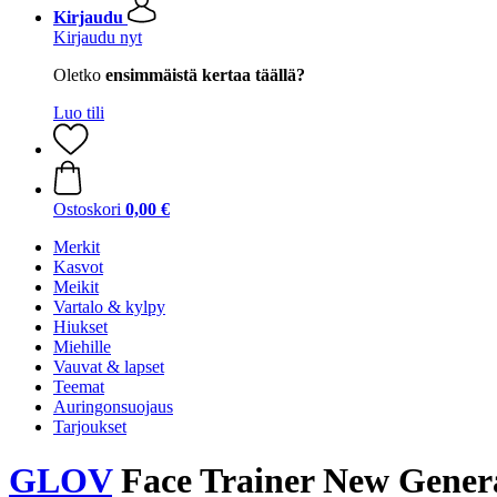
Kirjaudu
Kirjaudu nyt
Oletko
ensimmäistä kertaa täällä?
Luo tili
Ostoskori
0,00 €
Merkit
Kasvot
Meikit
Vartalo & kylpy
Hiukset
Miehille
Vauvat & lapset
Teemat
Auringonsuojaus
Tarjoukset
GLOV
Face Trainer New Gener