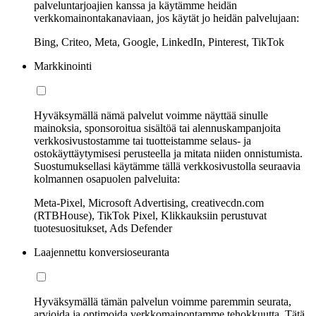
palveluntarjoajien kanssa ja käytämme heidän
verkkomainontakanaviaan, jos käytät jo heidän palvelujaan:
Bing, Criteo, Meta, Google, LinkedIn, Pinterest, TikTok
Markkinointi
Hyväksymällä nämä palvelut voimme näyttää sinulle
mainoksia, sponsoroitua sisältöä tai alennuskampanjoita
verkkosivustostamme tai tuotteistamme selaus- ja
ostokäyttäytymisesi perusteella ja mitata niiden onnistumista.
Suostumuksellasi käytämme tällä verkkosivustolla seuraavia
kolmannen osapuolen palveluita:
Meta-Pixel, Microsoft Advertising, creativecdn.com
(RTBHouse), TikTok Pixel, Klikkauksiin perustuvat
tuotesuositukset, Ads Defender
Laajennettu konversioseuranta
Hyväksymällä tämän palvelun voimme paremmin seurata,
arvioida ja optimoida verkkomainontamme tehokkuutta. Tätä