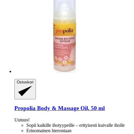
Ostoskori
Propolia
Body & Massage Oil, 50 ml
Uutuus!
Sopii kaikille ihotyypeille – erityisesti kuivalle iholle
Erinomainen hierontaan