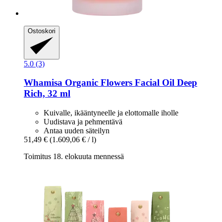
Ostoskori
5.0 (3)
Whamisa
Organic Flowers Facial Oil Deep
Rich, 32 ml
Kuivalle, ikääntyneelle ja elottomalle iholle
Uudistava ja pehmentävä
Antaa uuden säteilyn
51,49 €
(1.609,06 € / l)
Toimitus 18. elokuuta mennessä