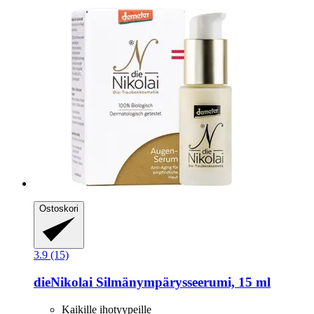
Ostoskori
3.9 (15)
dieNikolai
Silmänympärysseerumi, 15 ml
Kaikille ihotyypeille