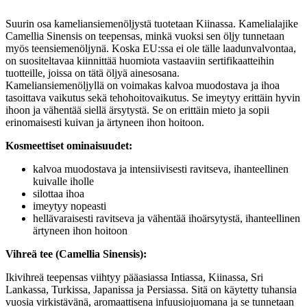
Suurin osa kameliansiemenöljystä tuotetaan Kiinassa. Kamelialajike
Camellia Sinensis on teepensas, minkä vuoksi sen öljy tunnetaan
myös teensiemenöljynä. Koska EU:ssa ei ole tälle laadunvalvontaa,
on suositeltavaa kiinnittää huomiota vastaaviin sertifikaatteihin
tuotteille, joissa on tätä öljyä ainesosana.
Kameliansiemenöljyllä on voimakas kalvoa muodostava ja ihoa
tasoittava vaikutus sekä tehohoitovaikutus. Se imeytyy erittäin hyvin
ihoon ja vähentää siellä ärsytystä. Se on erittäin mieto ja sopii
erinomaisesti kuivan ja ärtyneen ihon hoitoon.
Kosmeettiset ominaisuudet:
kalvoa muodostava ja intensiivisesti ravitseva, ihanteellinen
kuivalle iholle
silottaa ihoa
imeytyy nopeasti
hellävaraisesti ravitseva ja vähentää ihoärsytystä, ihanteellinen
ärtyneen ihon hoitoon
Vihreä tee (Camellia Sinensis):
Ikivihreä teepensas viihtyy pääasiassa Intiassa, Kiinassa, Sri
Lankassa, Turkissa, Japanissa ja Persiassa. Sitä on käytetty tuhansia
vuosia virkistävänä, aromaattisena infuusiojuomana ja se tunnetaan