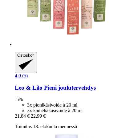
Ostoskori
4.0 (5)
Leo & Lilo
Pieni joulutervehdys
-5%
3x pionikäsivoide à 20 ml
3x kameliakäsivoide à 20 ml
21,84 €
22,99 €
Toimitus 18. elokuuta mennessä