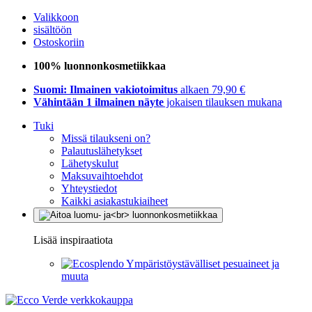
Valikkoon
sisältöön
Ostoskoriin
100% luonnonkosmetiikkaa
Suomi: Ilmainen vakiotoimitus
alkaen 79,90 €
Vähintään 1 ilmainen näyte
jokaisen tilauksen mukana
Tuki
Missä tilaukseni on?
Palautuslähetykset
Lähetyskulut
Maksuvaihtoehdot
Yhteystiedot
Kaikki asiakastukiaiheet
Lisää inspiraatiota
Ympäristöystävälliset pesuaineet ja
muuta