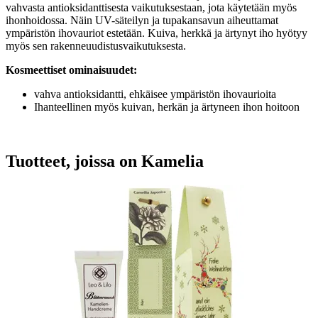
vahvasta antioksidanttisesta vaikutuksestaan, jota käytetään myös
ihonhoidossa. Näin UV-säteilyn ja tupakansavun aiheuttamat
ympäristön ihovauriot estetään. Kuiva, herkkä ja ärtynyt iho hyötyy
myös sen rakenneuudistusvaikutuksesta.
Kosmeettiset ominaisuudet:
vahva antioksidantti, ehkäisee ympäristön ihovaurioita
Ihanteellinen myös kuivan, herkän ja ärtyneen ihon hoitoon
Tuotteet, joissa on Kamelia