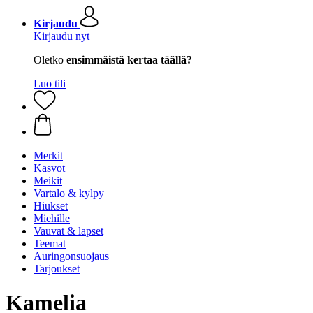
Kirjaudu
Kirjaudu nyt
Oletko
ensimmäistä kertaa täällä?
Luo tili
Merkit
Kasvot
Meikit
Vartalo & kylpy
Hiukset
Miehille
Vauvat & lapset
Teemat
Auringonsuojaus
Tarjoukset
Kamelia