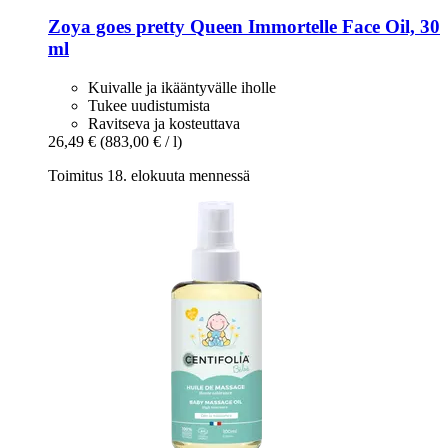
Zoya goes pretty
Queen Immortelle Face Oil, 30
ml
Kuivalle ja ikääntyvälle iholle
Tukee uudistumista
Ravitseva ja kosteuttava
26,49 €
(883,00 € / l)
Toimitus 18. elokuuta mennessä