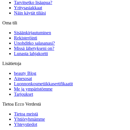
Tarvitsetko lisäapua?
Yritysasiakkaat
Näin käytät tiliäsi
Oma tili
Sisäänkirjautuminen
Rekisteröinti
Unohditko salasanasi?
Missä lähetykseni on?
Lunasta lahjakortti
Lisätietoja
beauty Blog
Ainesosat
Luonnonkosmetiikkasertifikaatit
Me ja ympäristömme
Tarjoukset
Tietoa Ecco Verdestä
Tietoa meistä
Yhtiöryhmämme
Yhteystiedot