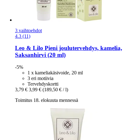
3 vaihtoehdot
4.3 (11)
Leo & Lilo
Pieni joulutervehdys, kamelia,
Saksanhirvi (20 ml)
-5%
1 x kameliakäsivoide, 20 ml
3 eri motiivia
Tervehdyskortti
3,79 €
3,99 €
(189,50 € / l)
Toimitus 18. elokuuta mennessä