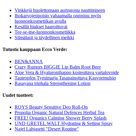
Vinkkejä huolettomaan auringosta nauttimiseen
Ihokarvojenpoisto vahaamalla onnistuu myös
luonnonkosmetiikan avulla
Kesällä hiukset haaroittuvat
Tee-se-itse-luonnonkosmetiikka
Silmälasit ja täydellinen meikki
Tutustu kauppaan Ecco Verde:
BEN&ANNA
Crazy Rumors BIGGIE Lip Balm Root Beer
Aloe Vera & Hyaluronihappo kosteuttava vartalovoide
Tautropfen Tyrnimarja Tasapainottava Kasvoemulsio
Rasayana triphala Strengthening Lotion
Uudet tuotteet:
ROYS Beauty Sensitive Deo Roll-On
Propolia Organic Natural Defences Herbal Tea
FREE! Organics Calming Shower Berry Splash
UND GRETEL WALT Hydrating & Setting Spray
Najel Lahjasetti "Desert Routine"