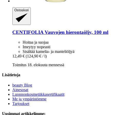
Ostoskori
CENTIFOLIA
Vauvojen hierontaöljy, 100 ml
Hoitaa ja suojaa
Imeytyy nopeasti
Sisältää kamelia- ja manteliöljyä
12,49 €
(124,90 € / l)
Toimitus 18. elokuuta mennessä
Lisätietoja
beauty Blog
Ainesosat
Luonnonkosmetiikkasertifikaatit
Me ja ympäristömme
Tarjoukset
Uusimmat artikkelimme: