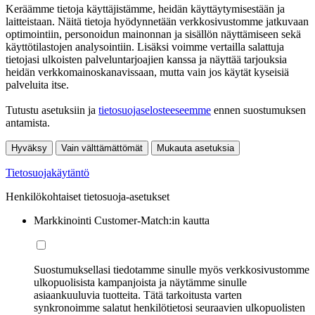
Keräämme tietoja käyttäjistämme, heidän käyttäytymisestään ja
laitteistaan. Näitä tietoja hyödynnetään verkkosivustomme jatkuvaan
optimointiin, personoidun mainonnan ja sisällön näyttämiseen sekä
käyttötilastojen analysointiin. Lisäksi voimme vertailla salattuja
tietojasi ulkoisten palveluntarjoajien kanssa ja näyttää tarjouksia
heidän verkkomainoskanavissaan, mutta vain jos käytät kyseisiä
palveluita itse.
Tutustu asetuksiin ja
tietosuojaselosteeseemme
ennen suostumuksen
antamista.
Hyväksy
Vain välttämättömät
Mukauta asetuksia
Tietosuojakäytäntö
Henkilökohtaiset tietosuoja-asetukset
Markkinointi Customer-Match:in kautta
Suostumuksellasi tiedotamme sinulle myös verkkosivustomme
ulkopuolisista kampanjoista ja näytämme sinulle
asiaankuuluvia tuotteita. Tätä tarkoitusta varten
synkronoimme salatut henkilötietosi seuraavien ulkopuolisten