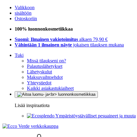
Valikkoon
sisältöön
Ostoskoriin
100% luonnonkosmetiikkaa
Suomi: Ilmainen vakiotoimitus
alkaen 79,90 €
Vähintään 1 ilmainen näyte
jokaisen tilauksen mukana
Tuki
Missä tilaukseni on?
Palautuslähetykset
Lähetyskulut
Maksuvaihtoehdot
Yhteystiedot
Kaikki asiakastukiaiheet
Lisää inspiraatiota
Ympäristöystävälliset pesuaineet ja muuta