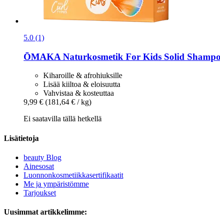
5.0 (1)
ŌMAKA Naturkosmetik
For Kids Solid Shampoo
Kiharoille & afrohiuksille
Lisää kiiltoa & eloisuutta
Vahvistaa & kosteuttaa
9,99 €
(181,64 € / kg)
Ei saatavilla tällä hetkellä
Lisätietoja
beauty Blog
Ainesosat
Luonnonkosmetiikkasertifikaatit
Me ja ympäristömme
Tarjoukset
Uusimmat artikkelimme: