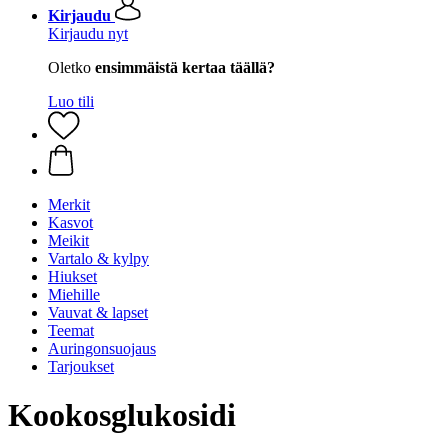
Kirjaudu
Kirjaudu nyt
Oletko
ensimmäistä kertaa täällä?
Luo tili
Merkit
Kasvot
Meikit
Vartalo & kylpy
Hiukset
Miehille
Vauvat & lapset
Teemat
Auringonsuojaus
Tarjoukset
Kookosglukosidi