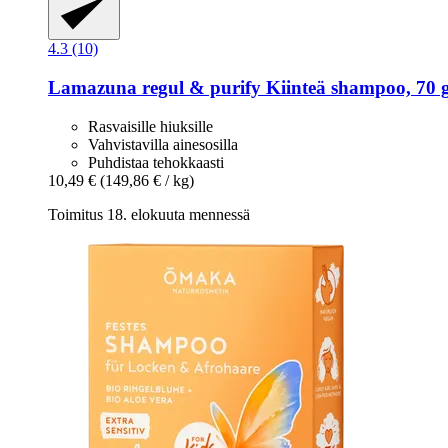
4.3 (10)
Lamazuna
regul & purify Kiinteä shampoo, 70 
Rasvaisille hiuksille
Vahvistavilla ainesosilla
Puhdistaa tehokkaasti
10,49 €
(149,86 € / kg)
Toimitus 18. elokuuta mennessä