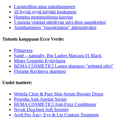
Luonnollista apua nukahtamiseen
10 hyvää syytä käyttää kuukuppia
Hamppu monipuolisena kasvina
5 parasta vinkkiä säteilevän talvi-ihon saamikseksi
Ainutlaatuinen "ruusukimppu" äitienpäiväksi
Tutustu kauppaan Ecco Verde:
Primavera
Santé – naturally. Big Lashes Mascara 01 Black
Mister Geppetto Kylpyharja
BEMA COSMETICI Lasten shampoo "pehmeä pilvi"
Florame Ravitseva shampoo
Uudet tuotteet:
Weleda Clear & Pure Skin Serum Booster Drops
Propolia Anti-Ageing Serum
BEMA COSMETICI Anti-Frizz Conditioner
Niyok Duschgel Soft Serenity
Avril Pro Âge+ Eye & Lip Contour Treatment