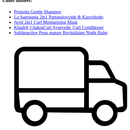
Uudet tuotteet:
Propolia Gentle Shampoo
La Saponaria 2in1 Parranajovoide & Kasvohoito
Avril 2in1 Curl Moisturizing Mask
Khadi® ChakraCurl Ayurvedic Curl Conditioner
Sublimactive Peau mature Revitalizing Night Balm