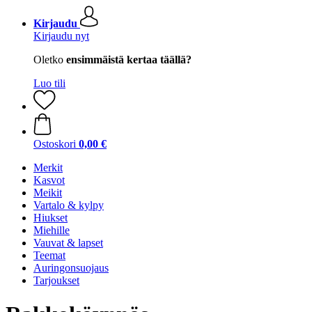
Kirjaudu
Kirjaudu nyt
Oletko
ensimmäistä kertaa täällä?
Luo tili
Ostoskori
0,00 €
Merkit
Kasvot
Meikit
Vartalo & kylpy
Hiukset
Miehille
Vauvat & lapset
Teemat
Auringonsuojaus
Tarjoukset