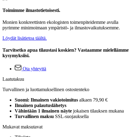
Toimimme ilmastotietoisesti.
Monien konkreettisten ekologisten toimenpiteidemme avulla
pyrimme minimoimaan ympäristö- ja ilmastovaikutuksemme.
Löydät lisätietoa täältä.
Tarvitsetko apua tilaustasi koskien? Vastaamme mielellämme
kysymyksiisi.
Ota yhteyttä
Laatutakuu
Turvallinen ja luottamuksellinen ostostenteko
Suomi: Ilmainen vakiotoimitus
alkaen 79,90 €
Ilmainen palautuslähetys
Vähintään 1 ilmainen näyte
jokaisen tilauksen mukana
Turvallinen maksu
SSL-suojauksella
Mukavat maksutavat