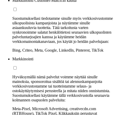
Markkinointi Customer-Match:in kautta
Suostumuksellasi tiedotamme sinulle myös verkkosivustomme
ulkopuolisista kampanjoista ja näytämme sinulle
asiaankuuluvia tuotteita. Tätä tarkoitusta varten
synkronoimme salatut henkilötietosi seuraavien ulkopuolisten
palveluntarjoajien kanssa ja käytämme heidän
verkkomainontakanaviaan, jos käytät jo heidän palvelujaan:
Bing, Criteo, Meta, Google, LinkedIn, Pinterest, TikTok
Markkinointi
Hyväksymällä nämä palvelut voimme näyttää sinulle
mainoksia, sponsoroitua sisältöä tai alennuskampanjoita
verkkosivustostamme tai tuotteistamme selaus- ja
ostokäyttäytymisesi perusteella ja mitata niiden onnistumista.
Suostumuksellasi käytämme tällä verkkosivustolla seuraavia
kolmannen osapuolen palveluita:
Meta-Pixel, Microsoft Advertising, creativecdn.com
(RTBHouse), TikTok Pixel, Klikkauksiin perustuvat