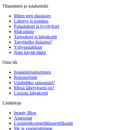
Tilaaminen ja asiakastuki
Miten teen tilauksen
Lähetys ja toimitus
Palautukset ja hyvitykset
Maksutapa
Tarjoukset ja lahjakortit
Tarvitsetko lisäapua?
Yritysasiakkaat
Näin käytät tiliäsi
Oma tili
Sisäänkirjautuminen
Rekisteröinti
Unohditko salasanasi?
Missä lähetykseni on?
Lunasta lahjakortti
Lisätietoja
beauty Blog
Ainesosat
Luonnonkosmetiikkasertifikaatit
Me ja ympäristömme