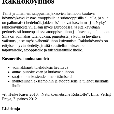
Rakkoköynnös
Tämä yrttimäinen, saippuamarjakasvien heimoon kuuluva
köynnöykasvi kasvaa trooppisilla ja subtrooppisilla alueilla, ja sillä
on pallomaiset hedelmät, joiden sisällä ovat kasvin marjat. Nykyään
rakkokäynnöstä viljellään myös Euroopassa, ja sitä käytetään
perinteisesti homeopatiassa atooppisen ihon ja ekseemojen hoitoon.
Sillä on voimakas tulehduksia, punoitusta ja kutinaa lievittävä
vaikutus, ja se myös vähentää ihon kuivumista. Rakkoköynnös on
erityisen hyvin siedetty, ja sitä suositellaan ekseemoihin
taipuvaiselle, atooppiselle ja tulehdusalttiille iholle.
Kosmeettiset ominaisuudet:
voimakkaasti tulehduksia lievittävä
auttaa punoittavaan ja kutiavaan ihoon
suojaa ihoa kosteuden menettämiseltä
ihanteellinen ekseemoihin ja atooppiselle ja tulehdusherkälle
iholle
vrt. Heike Käser 2010, "Naturkosmetische Rohstoffe", Linz, Verlag
Freya, 3. painos 2012
Lisätietoja