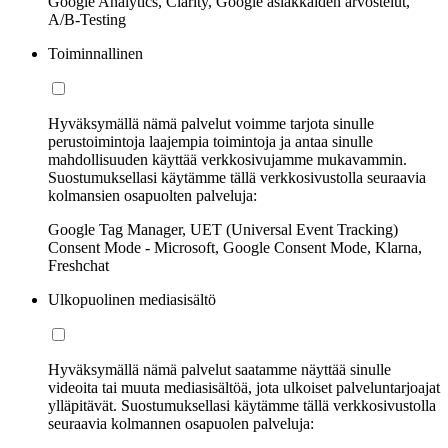
Google Analytics, Clarity, Google asiakkaiden arvostelut,
A/B-Testing
Toiminnallinen
Hyväksymällä nämä palvelut voimme tarjota sinulle
perustoimintoja laajempia toimintoja ja antaa sinulle
mahdollisuuden käyttää verkkosivujamme mukavammin.
Suostumuksellasi käytämme tällä verkkosivustolla seuraavia
kolmansien osapuolten palveluja:
Google Tag Manager, UET (Universal Event Tracking)
Consent Mode - Microsoft, Google Consent Mode, Klarna,
Freshchat
Ulkopuolinen mediasisältö
Hyväksymällä nämä palvelut saatamme näyttää sinulle
videoita tai muuta mediasisältöä, jota ulkoiset palveluntarjoajat
ylläpitävät. Suostumuksellasi käytämme tällä verkkosivustolla
seuraavia kolmannen osapuolen palveluja: