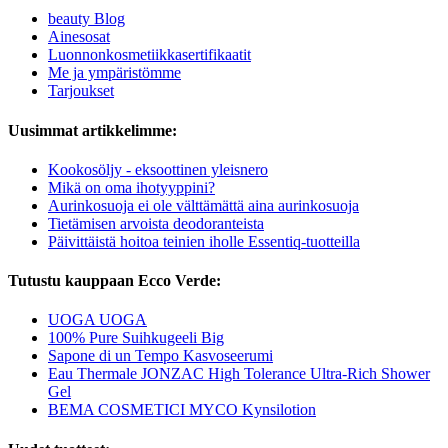
beauty Blog
Ainesosat
Luonnonkosmetiikkasertifikaatit
Me ja ympäristömme
Tarjoukset
Uusimmat artikkelimme:
Kookosöljy - eksoottinen yleisnero
Mikä on oma ihotyyppini?
Aurinkosuoja ei ole välttämättä aina aurinkosuoja
Tietämisen arvoista deodoranteista
Päivittäistä hoitoa teinien iholle Essentiq-tuotteilla
Tutustu kauppaan Ecco Verde:
UOGA UOGA
100% Pure Suihkugeeli Big
Sapone di un Tempo Kasvoseerumi
Eau Thermale JONZAC High Tolerance Ultra-Rich Shower
Gel
BEMA COSMETICI MYCO Kynsilotion