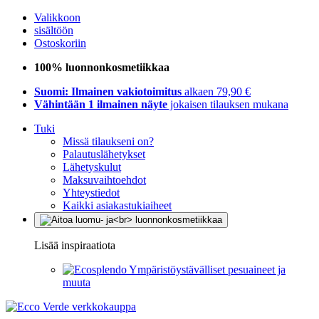
Valikkoon
sisältöön
Ostoskoriin
100% luonnonkosmetiikkaa
Suomi: Ilmainen vakiotoimitus
alkaen 79,90 €
Vähintään 1 ilmainen näyte
jokaisen tilauksen mukana
Tuki
Missä tilaukseni on?
Palautuslähetykset
Lähetyskulut
Maksuvaihtoehdot
Yhteystiedot
Kaikki asiakastukiaiheet
Lisää inspiraatiota
Ympäristöystävälliset pesuaineet ja
muuta