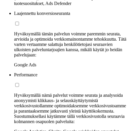
tuotesuositukset, Ads Defender
Laajennettu konversioseuranta
Hyväksymällä tämän palvelun voimme paremmin seurata,
arvioida ja optimoida verkkomainontamme tehokkuutta. Tätä
varten vertaamme salattuja henkilötietojasi seuraavien
ulkoisten palveluntarjoajien kanssa, mikäli käytät jo heidän
palvelujaan:
Google Ads
Performance
Hyväksymällä nämä palvelut voimme seurata ja analysoida
anonyymisti klikkaus- ja selauskäyttäytymistä
verkkosivustollamme optimoidaksemme verkkosivustoamme
ja parantaaksemme jatkuvasti yleistä käyttökokemusta.
Suostumuksellasi käytämme tällä verkkosivustolla seuraavia
kolmannen osapuolen palveluita: