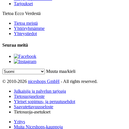
Tarjoukset
Tietoa Ecco Verdestä
Tietoa meistä
Yhtiöryhmämme
Yhteystiedot
Seuraa meitä
Muuta maa/kieli
© 2010-2026
niceshops GmbH
- All rights reserved.
Julkaisija ja palvelun tarjoaja
Tietosuojaseloste
Yleiset sopimus- ja peruutusehdot
Saavutettavuusseloste
Tietosuoja-asetukset
Yritys
Muita Niceshops-kauppoja