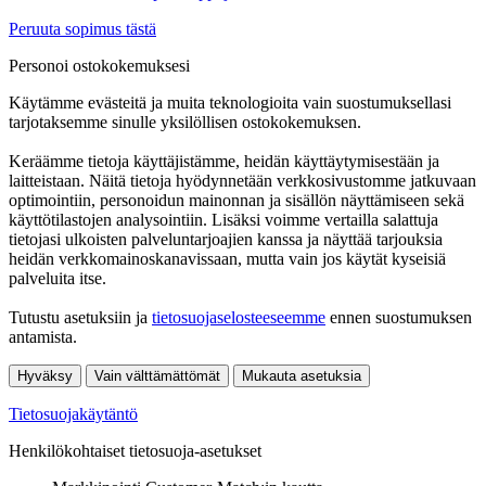
Peruuta sopimus tästä
Personoi ostokokemuksesi
Käytämme evästeitä ja muita teknologioita vain suostumuksellasi
tarjotaksemme sinulle yksilöllisen ostokokemuksen.
Keräämme tietoja käyttäjistämme, heidän käyttäytymisestään ja
laitteistaan. Näitä tietoja hyödynnetään verkkosivustomme jatkuvaan
optimointiin, personoidun mainonnan ja sisällön näyttämiseen sekä
käyttötilastojen analysointiin. Lisäksi voimme vertailla salattuja
tietojasi ulkoisten palveluntarjoajien kanssa ja näyttää tarjouksia
heidän verkkomainoskanavissaan, mutta vain jos käytät kyseisiä
palveluita itse.
Tutustu asetuksiin ja
tietosuojaselosteeseemme
ennen suostumuksen
antamista.
Hyväksy
Vain välttämättömät
Mukauta asetuksia
Tietosuojakäytäntö
Henkilökohtaiset tietosuoja-asetukset