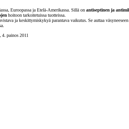
iassa, Euroopassa ja Etelä-Amerikassa. Sillä on
antiseptinen ja antim
ojen
hoitoon tarkoitetuissa tuotteissa.
vahvistava ja keskittymiskykyä parantava vaikutus. Se auttaa väsyneesee
sa.
, 4. painos 2011