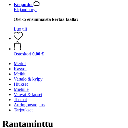
Kirjaudu
Kirjaudu nyt
Oletko
ensimmäistä kertaa täällä?
Luo tili
Ostoskori
0,00 €
Merkit
Kasvot
Meikit
Vartalo & kylpy
Hiukset
Miehille
Vauvat & lapset
Teemat
Auringonsuojaus
Tarjoukset
Rantaminttu