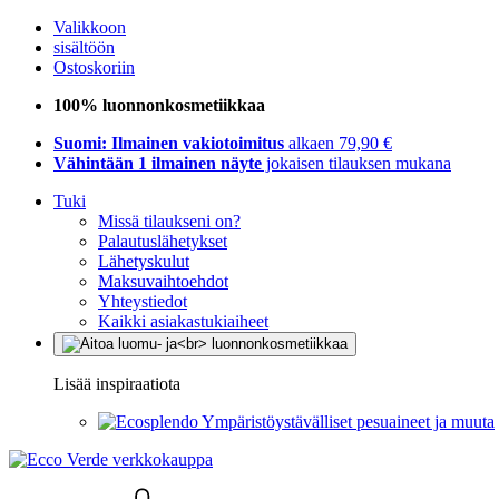
Valikkoon
sisältöön
Ostoskoriin
100% luonnonkosmetiikkaa
Suomi: Ilmainen vakiotoimitus
alkaen 79,90 €
Vähintään 1 ilmainen näyte
jokaisen tilauksen mukana
Tuki
Missä tilaukseni on?
Palautuslähetykset
Lähetyskulut
Maksuvaihtoehdot
Yhteystiedot
Kaikki asiakastukiaiheet
Lisää inspiraatiota
Ympäristöystävälliset pesuaineet ja muuta