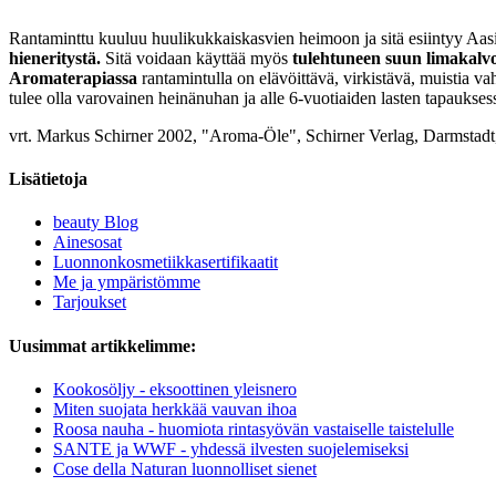
Rantaminttu kuuluu huulikukkaiskasvien heimoon ja sitä esiintyy Aas
hieneritystä.
Sitä voidaan käyttää myös
tulehtuneen suun limakalv
Aromaterapiassa
rantamintulla on elävöittävä, virkistävä, muistia 
tulee olla varovainen heinänuhan ja alle 6-vuotiaiden lasten tapaukses
vrt. Markus Schirner 2002, "Aroma-Öle", Schirner Verlag, Darmstadt
Lisätietoja
beauty Blog
Ainesosat
Luonnonkosmetiikkasertifikaatit
Me ja ympäristömme
Tarjoukset
Uusimmat artikkelimme:
Kookosöljy - eksoottinen yleisnero
Miten suojata herkkää vauvan ihoa
Roosa nauha - huomiota rintasyövän vastaiselle taistelulle
SANTE ja WWF - yhdessä ilvesten suojelemiseksi
Cose della Naturan luonnolliset sienet