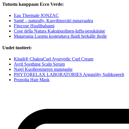
Tutustu kauppaan Ecco Verde:
Eau Thermale JONZAC
Santé – naturally. Kasvihiusväri punavaalea
Fitocose Huulibalsami
Cose della Natura Kaksipuolinen-luffa-pesukäsine
Matarrania Luomu kosteuttava fluidi herkälle iholle
Uudet tuotteet:
Khadi® ChakraCurl Ayurvedic Curl Cream
Avril Soothing Scalp Serum
Najel Kuolleenmeren mutajauhe
PHYTORELAX LABORATORIES Arganöljy Suihkugeeli
Propolia Hair Mask