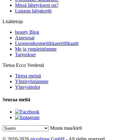
Missä lähetykseni on?
Lunasta lahjakortti
Lisätietoja
beauty Blog
Ainesosat
Luonnonkosmetiikkasertifikaatit
Me ja ympäristömme
Tarjoukset
Tietoa Ecco Verdestä
Tietoa meistä
Yhtiöryhmämme
Yhteystiedot
Seuraa meitä
Muuta maa/kieli
© 2010-2026
niceshops GmbH
- All rights reserved.