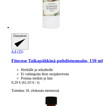
Ostoskori
4.4 (35)
Fitocose
Taikapähkinä-​puhdistusmaito, 150 ml
Herkälle ja sekaiholle
Ei vahingoita ihon suojakerrosta
Poistaa meikin ja lian
9,29 €
(61,93 € / l)
Toimitus 18. elokuuta mennessä