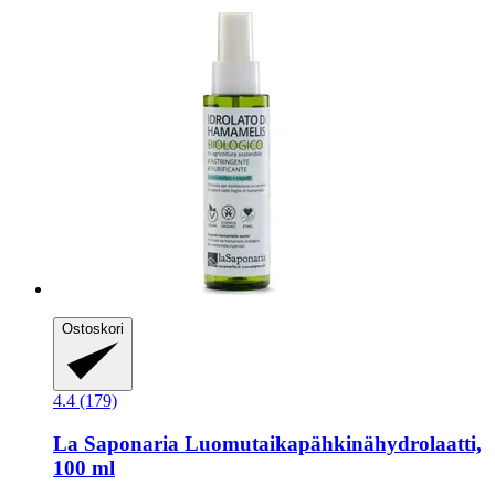
Ostoskori
4.4 (179)
La Saponaria
Luomutaikapähkinähydrolaatti,
100 ml