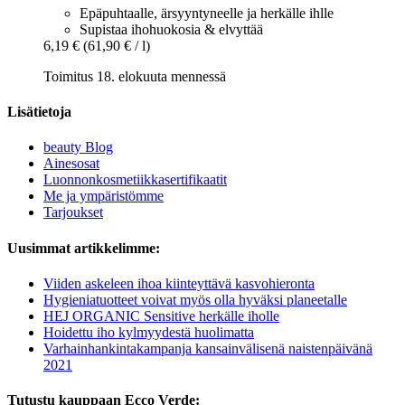
Epäpuhtaalle, ärsyyntyneelle ja herkälle ihlle
Supistaa ihohuokosia & elvyttää
6,19 €
(61,90 € / l)
Toimitus 18. elokuuta mennessä
Lisätietoja
beauty Blog
Ainesosat
Luonnonkosmetiikkasertifikaatit
Me ja ympäristömme
Tarjoukset
Uusimmat artikkelimme:
Viiden askeleen ihoa kiinteyttävä kasvohieronta
Hygieniatuotteet voivat myös olla hyväksi planeetalle
HEJ ORGANIC Sensitive herkälle iholle
Hoidettu iho kylmyydestä huolimatta
Varhainhankintakampanja kansainvälisenä naistenpäivänä
2021
Tutustu kauppaan Ecco Verde: