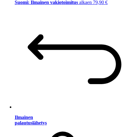
Suomi: Ilmainen vakiotoimitus
alkaen 79,90 €
Ilmainen
palautuslähetys