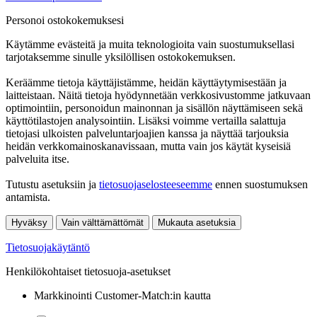
Personoi ostokokemuksesi
Käytämme evästeitä ja muita teknologioita vain suostumuksellasi
tarjotaksemme sinulle yksilöllisen ostokokemuksen.
Keräämme tietoja käyttäjistämme, heidän käyttäytymisestään ja
laitteistaan. Näitä tietoja hyödynnetään verkkosivustomme jatkuvaan
optimointiin, personoidun mainonnan ja sisällön näyttämiseen sekä
käyttötilastojen analysointiin. Lisäksi voimme vertailla salattuja
tietojasi ulkoisten palveluntarjoajien kanssa ja näyttää tarjouksia
heidän verkkomainoskanavissaan, mutta vain jos käytät kyseisiä
palveluita itse.
Tutustu asetuksiin ja
tietosuojaselosteeseemme
ennen suostumuksen
antamista.
Hyväksy
Vain välttämättömät
Mukauta asetuksia
Tietosuojakäytäntö
Henkilökohtaiset tietosuoja-asetukset
Markkinointi Customer-Match:in kautta