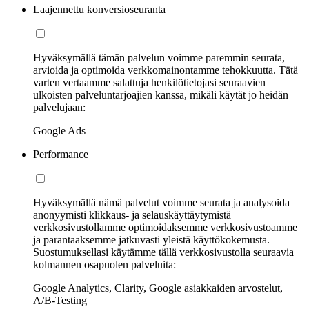
Laajennettu konversioseuranta
Hyväksymällä tämän palvelun voimme paremmin seurata,
arvioida ja optimoida verkkomainontamme tehokkuutta. Tätä
varten vertaamme salattuja henkilötietojasi seuraavien
ulkoisten palveluntarjoajien kanssa, mikäli käytät jo heidän
palvelujaan:
Google Ads
Performance
Hyväksymällä nämä palvelut voimme seurata ja analysoida
anonyymisti klikkaus- ja selauskäyttäytymistä
verkkosivustollamme optimoidaksemme verkkosivustoamme
ja parantaaksemme jatkuvasti yleistä käyttökokemusta.
Suostumuksellasi käytämme tällä verkkosivustolla seuraavia
kolmannen osapuolen palveluita:
Google Analytics, Clarity, Google asiakkaiden arvostelut,
A/B-Testing