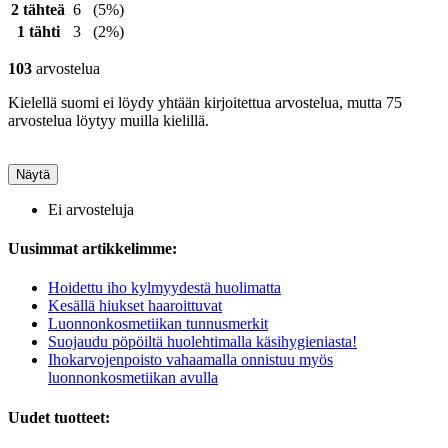
2 tähteä
6
(5%)
1 tähti
3
(2%)
103
arvostelua
Kielellä suomi ei löydy yhtään kirjoitettua arvostelua, mutta 75
arvostelua löytyy muilla kielillä.
Näytä
Ei arvosteluja
Uusimmat artikkelimme:
Hoidettu iho kylmyydestä huolimatta
Kesällä hiukset haaroittuvat
Luonnonkosmetiikan tunnusmerkit
Suojaudu pöpöiltä huolehtimalla käsihygieniasta!
Ihokarvojenpoisto vahaamalla onnistuu myös
luonnonkosmetiikan avulla
Uudet tuotteet: