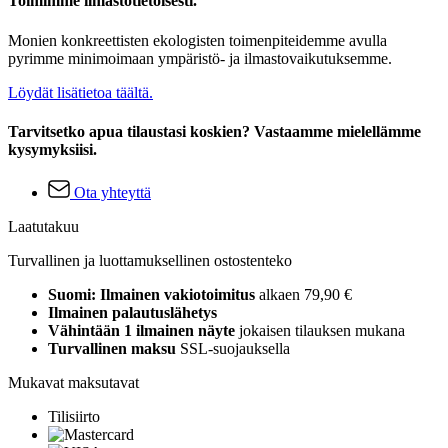
Toimimme ilmastotietoisesti.
Monien konkreettisten ekologisten toimenpiteidemme avulla
pyrimme minimoimaan ympäristö- ja ilmastovaikutuksemme.
Löydät lisätietoa täältä.
Tarvitsetko apua tilaustasi koskien? Vastaamme mielellämme
kysymyksiisi.
Ota yhteyttä
Laatutakuu
Turvallinen ja luottamuksellinen ostostenteko
Suomi: Ilmainen vakiotoimitus
alkaen 79,90 €
Ilmainen palautuslähetys
Vähintään 1 ilmainen näyte
jokaisen tilauksen mukana
Turvallinen maksu
SSL-suojauksella
Mukavat maksutavat
Tilisiirto