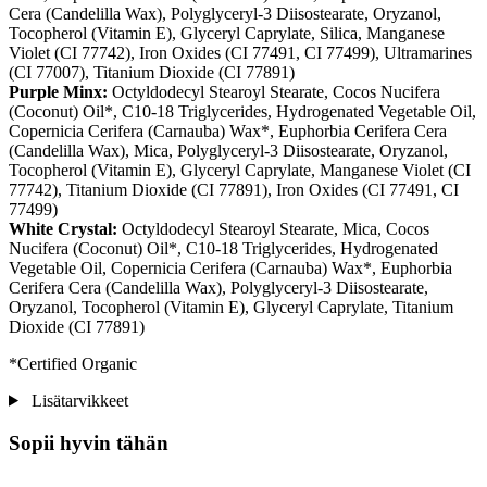
Cera (Candelilla Wax), Polyglyceryl-3 Diisostearate, Oryzanol,
Tocopherol (Vitamin E), Glyceryl Caprylate, Silica, Manganese
Violet (CI 77742), Iron Oxides (CI 77491, CI 77499), Ultramarines
(CI 77007), Titanium Dioxide (CI 77891)
Purple Minx:
Octyldodecyl Stearoyl Stearate, Cocos Nucifera
(Coconut) Oil*, C10-18 Triglycerides, Hydrogenated Vegetable Oil,
Copernicia Cerifera (Carnauba) Wax*, Euphorbia Cerifera Cera
(Candelilla Wax), Mica, Polyglyceryl-3 Diisostearate, Oryzanol,
Tocopherol (Vitamin E), Glyceryl Caprylate, Manganese Violet (CI
77742), Titanium Dioxide (CI 77891), Iron Oxides (CI 77491, CI
77499)
White Crystal:
Octyldodecyl Stearoyl Stearate, Mica, Cocos
Nucifera (Coconut) Oil*, C10-18 Triglycerides, Hydrogenated
Vegetable Oil, Copernicia Cerifera (Carnauba) Wax*, Euphorbia
Cerifera Cera (Candelilla Wax), Polyglyceryl-3 Diisostearate,
Oryzanol, Tocopherol (Vitamin E), Glyceryl Caprylate, Titanium
Dioxide (CI 77891)
*Certified Organic
Lisätarvikkeet
Sopii hyvin tähän