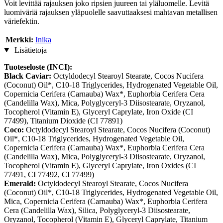
Voit levittää rajauksen joko ripsien juureen tai yläluomelle. Levitä
luomiväriä rajauksen yläpuolelle saavuttaaksesi mahtavan metallisen
väriefektin.
Merkki:
Inika
Lisätietoja
Tuoteseloste (INCI):
Black Caviar:
Octyldodecyl Stearoyl Stearate, Cocos Nucifera
(Coconut) Oil*, C10-18 Triglycerides, Hydrogenated Vegetable Oil,
Copernicia Cerifera (Carnauba) Wax*, Euphorbia Cerifera Cera
(Candelilla Wax), Mica, Polyglyceryl-3 Diisostearate, Oryzanol,
Tocopherol (Vitamin E), Glyceryl Caprylate, Iron Oxide (CI
77499), Titanium Dioxide (CI 77891)
Coco:
Octyldodecyl Stearoyl Stearate, Cocos Nucifera (Coconut)
Oil*, C10-18 Triglycerides, Hydrogenated Vegetable Oil,
Copernicia Cerifera (Carnauba) Wax*, Euphorbia Cerifera Cera
(Candelilla Wax), Mica, Polyglyceryl-3 Diisostearate, Oryzanol,
Tocopherol (Vitamin E), Glyceryl Caprylate, Iron Oxides (CI
77491, CI 77492, CI 77499)
Emerald:
Octyldodecyl Stearoyl Stearate, Cocos Nucifera
(Coconut) Oil*, C10-18 Triglycerides, Hydrogenated Vegetable Oil,
Mica, Copernicia Cerifera (Carnauba) Wax*, Euphorbia Cerifera
Cera (Candelilla Wax), Silica, Polyglyceryl-3 Diisostearate,
Oryzanol, Tocopherol (Vitamin E), Glyceryl Caprylate, Titanium