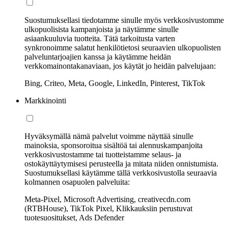
Suostumuksellasi tiedotamme sinulle myös verkkosivustomme
ulkopuolisista kampanjoista ja näytämme sinulle
asiaankuuluvia tuotteita. Tätä tarkoitusta varten
synkronoimme salatut henkilötietosi seuraavien ulkopuolisten
palveluntarjoajien kanssa ja käytämme heidän
verkkomainontakanaviaan, jos käytät jo heidän palvelujaan:
Bing, Criteo, Meta, Google, LinkedIn, Pinterest, TikTok
Markkinointi
Hyväksymällä nämä palvelut voimme näyttää sinulle
mainoksia, sponsoroitua sisältöä tai alennuskampanjoita
verkkosivustostamme tai tuotteistamme selaus- ja
ostokäyttäytymisesi perusteella ja mitata niiden onnistumista.
Suostumuksellasi käytämme tällä verkkosivustolla seuraavia
kolmannen osapuolen palveluita:
Meta-Pixel, Microsoft Advertising, creativecdn.com
(RTBHouse), TikTok Pixel, Klikkauksiin perustuvat
tuotesuositukset, Ads Defender