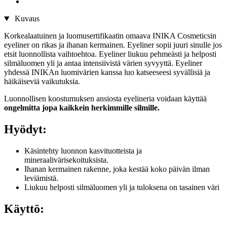
Kuvaus
Korkealaatuinen ja luomusertifikaatin omaava INIKA Cosmeticsin
eyeliner on rikas ja ihanan kermainen. Eyeliner sopii juuri sinulle jos
etsit luonnollista vaihtoehtoa. Eyeliner liukuu pehmeästi ja helposti
silmäluomen yli ja antaa intensiivistä värien syvyyttä. Eyeliner
yhdessä INIKAn luomivärien kanssa luo katseeseesi syvällisiä ja
häikäiseviä vaikutuksia.
Luonnollisen koostumuksen ansiosta eyelineria voidaan käyttää
ongelmitta jopa kaikkein herkimmille silmille.
Hyödyt:
Käsintehty luonnon kasvituotteista ja
mineraalivärisekoituksista.
Ihanan kermainen rakenne, joka kestää koko päivän ilman
leviämistä.
Liukuu helposti silmäluomen yli ja tuloksena on tasainen väri
Käyttö: