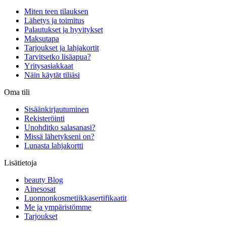
Miten teen tilauksen
Lähetys ja toimitus
Palautukset ja hyvitykset
Maksutapa
Tarjoukset ja lahjakortit
Tarvitsetko lisäapua?
Yritysasiakkaat
Näin käytät tiliäsi
Oma tili
Sisäänkirjautuminen
Rekisteröinti
Unohditko salasanasi?
Missä lähetykseni on?
Lunasta lahjakortti
Lisätietoja
beauty Blog
Ainesosat
Luonnonkosmetiikkasertifikaatit
Me ja ympäristömme
Tarjoukset