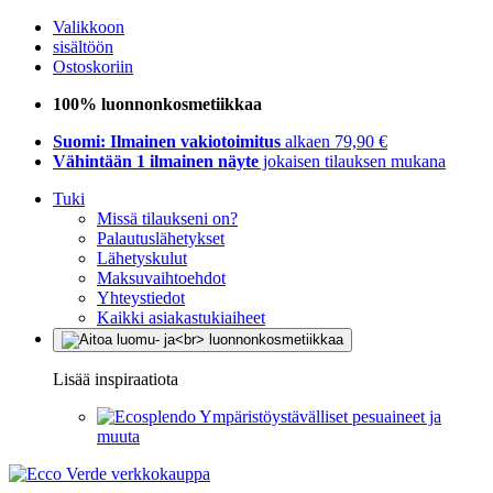
Valikkoon
sisältöön
Ostoskoriin
100% luonnonkosmetiikkaa
Suomi: Ilmainen vakiotoimitus
alkaen 79,90 €
Vähintään 1 ilmainen näyte
jokaisen tilauksen mukana
Tuki
Missä tilaukseni on?
Palautuslähetykset
Lähetyskulut
Maksuvaihtoehdot
Yhteystiedot
Kaikki asiakastukiaiheet
Lisää inspiraatiota
Ympäristöystävälliset pesuaineet ja
muuta