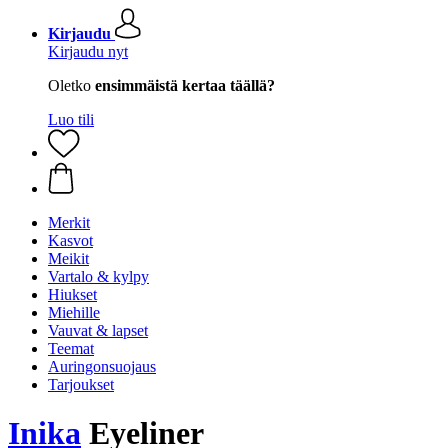
Kirjaudu
Kirjaudu nyt
Oletko
ensimmäistä kertaa täällä?
Luo tili
Merkit
Kasvot
Meikit
Vartalo & kylpy
Hiukset
Miehille
Vauvat & lapset
Teemat
Auringonsuojaus
Tarjoukset
Inika
Eyeliner