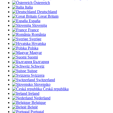
Österreich
Italia
Deutschland
Great Britain
España
Slovenija
France
România
Sverige
Hrvatska
Polska
Magyar
Suomi
България
Schweiz
Suisse
Svizzera
Switzerland
Slovensko
Česká republika
Ireland
Nederland
Belgique
België
Portugal