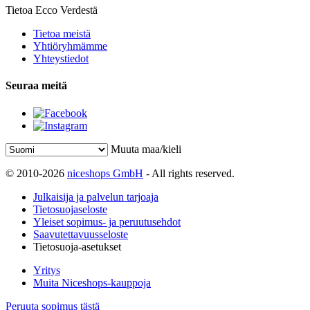
Tietoa Ecco Verdestä
Tietoa meistä
Yhtiöryhmämme
Yhteystiedot
Seuraa meitä
Muuta maa/kieli
© 2010-2026
niceshops GmbH
- All rights reserved.
Julkaisija ja palvelun tarjoaja
Tietosuojaseloste
Yleiset sopimus- ja peruutusehdot
Saavutettavuusseloste
Tietosuoja-asetukset
Yritys
Muita Niceshops-kauppoja
Peruuta sopimus tästä