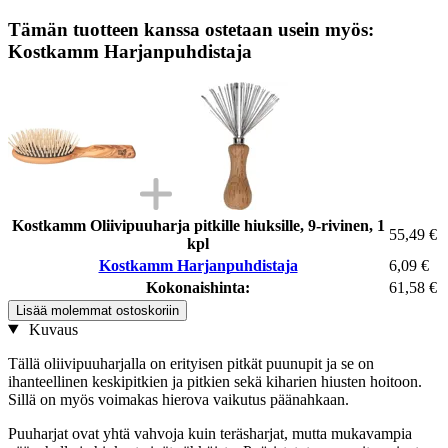
Tämän tuotteen kanssa ostetaan usein myös:
Kostkamm Harjanpuhdistaja
Kostkamm Oliivipuuharja pitkille hiuksille, 9-rivinen, 1
55,49 €
kpl
Kostkamm Harjanpuhdistaja
6,09 €
Kokonaishinta:
61,58 €
Lisää molemmat ostoskoriin
Kuvaus
Tällä oliivipuuharjalla on erityisen pitkät puunupit ja se on
ihanteellinen keskipitkien ja pitkien sekä kiharien hiusten hoitoon.
Sillä on myös voimakas hierova vaikutus päänahkaan.
Puuharjat ovat yhtä vahvoja kuin teräsharjat, mutta mukavampia