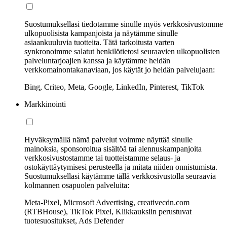
Suostumuksellasi tiedotamme sinulle myös verkkosivustomme
ulkopuolisista kampanjoista ja näytämme sinulle
asiaankuuluvia tuotteita. Tätä tarkoitusta varten
synkronoimme salatut henkilötietosi seuraavien ulkopuolisten
palveluntarjoajien kanssa ja käytämme heidän
verkkomainontakanaviaan, jos käytät jo heidän palvelujaan:
Bing, Criteo, Meta, Google, LinkedIn, Pinterest, TikTok
Markkinointi
Hyväksymällä nämä palvelut voimme näyttää sinulle
mainoksia, sponsoroitua sisältöä tai alennuskampanjoita
verkkosivustostamme tai tuotteistamme selaus- ja
ostokäyttäytymisesi perusteella ja mitata niiden onnistumista.
Suostumuksellasi käytämme tällä verkkosivustolla seuraavia
kolmannen osapuolen palveluita:
Meta-Pixel, Microsoft Advertising, creativecdn.com
(RTBHouse), TikTok Pixel, Klikkauksiin perustuvat
tuotesuositukset, Ads Defender