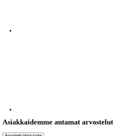
Asiakkaidemme antamat arvostelut
Arvostele tämä tuote