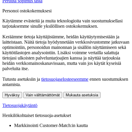
Peruuta sopimus tästä
Personoi ostokokemuksesi
Käytämme evästeitä ja muita teknologioita vain suostumuksellasi
tarjotaksemme sinulle yksilöllisen ostokokemuksen.
Keräämme tietoja käyttäjistämme, heidän käyttäytymisestään ja
laitteistaan. Näitä tietoja hyödynnetään verkkosivustomme jatkuvaan
optimointiin, personoidun mainonnan ja sisällön näyttämiseen sekä
käyttötilastojen analysointiin. Lisäksi voimme vertailla salattuja
tietojasi ulkoisten palveluntarjoajien kanssa ja näyttää tarjouksia
heidän verkkomainoskanavissaan, mutta vain jos käytät kyseisiä
palveluita itse.
Tutustu asetuksiin ja
tietosuojaselosteeseemme
ennen suostumuksen
antamista.
Hyväksy
Vain välttämättömät
Mukauta asetuksia
Tietosuojakäytäntö
Henkilökohtaiset tietosuoja-asetukset
Markkinointi Customer-Match:in kautta