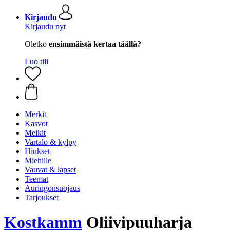
Kirjaudu
Kirjaudu nyt
Oletko
ensimmäistä kertaa täällä?
Luo tili
Merkit
Kasvot
Meikit
Vartalo & kylpy
Hiukset
Miehille
Vauvat & lapset
Teemat
Auringonsuojaus
Tarjoukset
Kostkamm
Oliivipuuharja