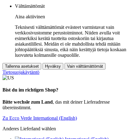
Välttämättömät
Aina aktiivinen
Teknisesti välttämättömät evästeet varmistavat vain
verkkosivustomme perustoiminnot. Niiden avulla voit
esimerkiksi kerätä tuotteita ostoskoriin tai kirjautua
asiakastilillesi. Meidän ei ole mahdollista tehdä mitään
johtopäätöksiä sinusta, eikä näin kerättyjä tietoja koskaan
luovuteta kolmansille osapuolille.
Tallenna asetukset
Hyväksy
Vain välttämättömät
Tietosuojakäytäntö
Bist du im richtigen Shop?
Bitte wechsle zum Land
, das mit deiner Lieferadresse
übereinstimmt.
Zu Ecco Verde International (English)
Anderes Lieferland wählen