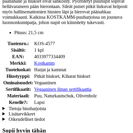
päänahalle ja hiukset eivät sähköisty. Pyöristetyt puunupit sopivat
hellävaraiseen pään hierontaan. Sileät puiset piikit liukuvat helposti
myös hallitsemattomien hiusten läpi ja hierovat päänahkaa
voimakkaasti. Kaikissa KOSTKAMM-puuharjoissa on joustava
luonnonkumipatja, johon nupit on kiinnitetty tukevasti.
Pituus: 21,5 cm
Tuotenro.:
KOS-4577
Sisältö:
1 kpl
EAN:
4033977334409
Merkki:
Kostkamm
Tuoteluokat:
Harjat ja kammat
Hiustyyppi:
Pitkät hiukset, Kiharat hiukset
Ominaisuudet:
Vegaaninen
Sertifikaatit:
Vegaaninen ilman sertifikaattia
Materiaali:
Puu, Naturkautschuk, Olivenholz
Kenelle?:
Lapsi
Tietoja hiusharjoista
Lisätarvikkeet
Oikeudelliset tiedot
Sopii hyvin tähän