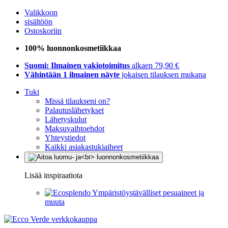
Valikkoon
sisältöön
Ostoskoriin
100% luonnonkosmetiikkaa
Suomi: Ilmainen vakiotoimitus
alkaen 79,90 €
Vähintään 1 ilmainen näyte
jokaisen tilauksen mukana
Tuki
Missä tilaukseni on?
Palautuslähetykset
Lähetyskulut
Maksuvaihtoehdot
Yhteystiedot
Kaikki asiakastukiaiheet
Lisää inspiraatiota
Ympäristöystävälliset pesuaineet ja
muuta