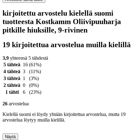
kirjoitettu arvostelu kielellä suomi
tuotteesta Kostkamm Oliivipuuharja
pitkille hiuksille, 9-rivinen
19 kirjoitettua arvostelua muilla kielillä
3,9
yhteensä 5 tähdestä
5 tähteä
16
(61%)
4 tähteä
3
(11%)
3 tähteä
1
(3%)
2 tähteä
0
(0%)
1 tähti
6
(23%)
26
arvostelua
Kielellä suomi ei löydy yhtään kirjoitettua arvostelua, mutta 19
arvostelua löytyy muilla kielillä.
Näytä