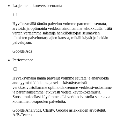
Laajennettu konversioseuranta
Hyväksymällä tämän palvelun voimme paremmin seurata,
arvioida ja optimoida verkkomainontamme tehokkuutta. Tätä
varten vertaamme salattuja henkilötietojasi seuraavien
ulkoisten palveluntarjoajien kanssa, mikäli käytät jo heidän
palvelujaan:
Google Ads
Performance
Hyväksymällä nämä palvelut voimme seurata ja analysoida
anonyymisti klikkaus- ja selauskäyttäytymistä
verkkosivustollamme optimoidaksemme verkkosivustoamme
ja parantaaksemme jatkuvasti yleistä käyttökokemusta.
Suostumuksellasi käytämme tällä verkkosivustolla seuraavia
kolmannen osapuolen palveluita:
Google Analytics, Clarity, Google asiakkaiden arvostelut,
A/B-Testing