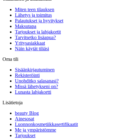
Miten teen tilauksen
Lähetys ja toimitus
Palautukset ja hyvitykset
Maksutapa
Tarjoukset ja lahjakortit
Tarvitsetko lisäapua?
Yritysasiakkaat
Näin käytät tiliäsi
Oma tili
Sisäänkirjautuminen
Rekisteröinti
Unohditko salasanasi?
Missä lähetykseni on?
Lunasta lahjakortti
Lisätietoja
beauty Blog
Ainesosat
Luonnonkosmetiikkasertifikaatit
Me ja ympäristömme
Tarjoukset