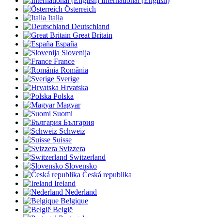
International (English)
Österreich
Italia
Deutschland
Great Britain
España
Slovenija
France
România
Sverige
Hrvatska
Polska
Magyar
Suomi
България
Schweiz
Suisse
Svizzera
Switzerland
Slovensko
Česká republika
Ireland
Nederland
Belgique
België