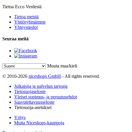
Tietoa Ecco Verdestä
Tietoa meistä
Yhtiöryhmämme
Yhteystiedot
Seuraa meitä
Muuta maa/kieli
© 2010-2026
niceshops GmbH
- All rights reserved.
Julkaisija ja palvelun tarjoaja
Tietosuojaseloste
Yleiset sopimus- ja peruutusehdot
Saavutettavuusseloste
Tietosuoja-asetukset
Yritys
Muita Niceshops-kauppoja