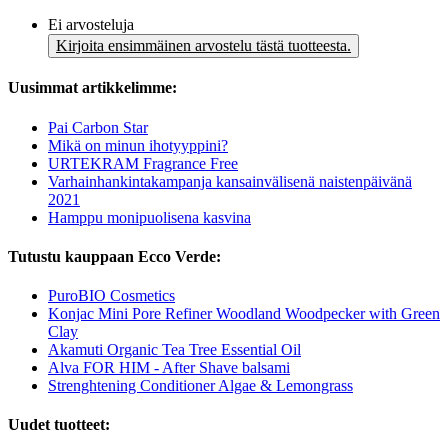
Ei arvosteluja
Kirjoita ensimmäinen arvostelu tästä tuotteesta.
Uusimmat artikkelimme:
Pai Carbon Star
Mikä on minun ihotyyppini?
URTEKRAM Fragrance Free
Varhainhankintakampanja kansainvälisenä naistenpäivänä
2021
Hamppu monipuolisena kasvina
Tutustu kauppaan Ecco Verde:
PuroBIO Cosmetics
Konjac Mini Pore Refiner Woodland Woodpecker with Green
Clay
Akamuti Organic Tea Tree Essential Oil
Alva FOR HIM - After Shave balsami
Strenghtening Conditioner Algae & Lemongrass
Uudet tuotteet: