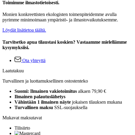
Toimimme ilmastotietoisesti.
Monien konkreettisten ekologisten toimenpiteidemme avulla
pyrimme minimoimaan ympäristö- ja ilmastovaikutuksemme.
Löydät lisätietoa täältä.
Tarvitsetko apua tilaustasi koskien? Vastaamme mielellämme
kysymyksiisi.
Ota yhteyttä
Laatutakuu
Turvallinen ja luottamuksellinen ostostenteko
Suomi: Ilmainen vakiotoimitus
alkaen 79,90 €
Ilmainen palautuslähetys
Vähintään 1 ilmainen näyte
jokaisen tilauksen mukana
Turvallinen maksu
SSL-suojauksella
Mukavat maksutavat
Tilisiirto