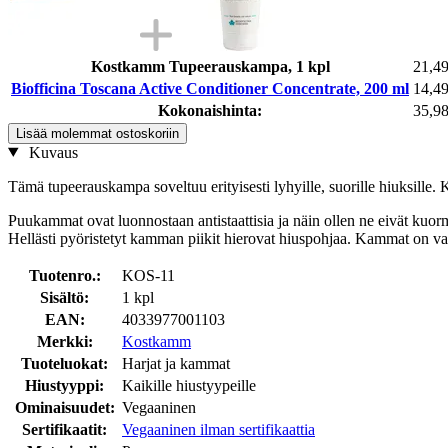
Kostkamm Tupeerauskampa, 1 kpl
21,49
Biofficina Toscana Active Conditioner Concentrate, 200 ml
14,49
Kokonaishinta:
35,98
Lisää molemmat ostoskoriin
Kuvaus
Tämä tupeerauskampa soveltuu erityisesti lyhyille, suorille hiuksille.
Puukammat ovat luonnostaan antistaattisia ja näin ollen ne eivät kuo
Hellästi pyöristetyt kamman piikit hierovat hiuspohjaa. Kammat on valm
Tuotenro.:
KOS-11
Sisältö:
1 kpl
EAN:
4033977001103
Merkki:
Kostkamm
Tuoteluokat:
Harjat ja kammat
Hiustyyppi:
Kaikille hiustyypeille
Ominaisuudet:
Vegaaninen
Sertifikaatit:
Vegaaninen ilman sertifikaattia