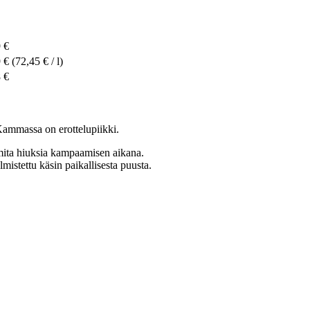
 €
 €
(72,45 € / l)
 €
 Kammassa on erottelupiikki.
rmita hiuksia kampaamisen aikana.
istettu käsin paikallisesta puusta.