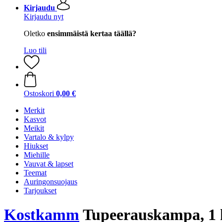
Kirjaudu
Kirjaudu nyt
Oletko
ensimmäistä kertaa täällä?
Luo tili
Ostoskori
0,00 €
Merkit
Kasvot
Meikit
Vartalo & kylpy
Hiukset
Miehille
Vauvat & lapset
Teemat
Auringonsuojaus
Tarjoukset
Kostkamm
Tupeerauskampa, 1 