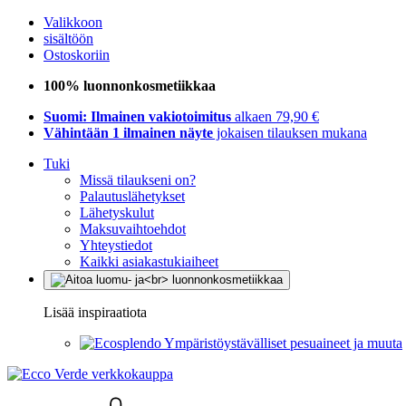
Valikkoon
sisältöön
Ostoskoriin
100% luonnonkosmetiikkaa
Suomi: Ilmainen vakiotoimitus
alkaen 79,90 €
Vähintään 1 ilmainen näyte
jokaisen tilauksen mukana
Tuki
Missä tilaukseni on?
Palautuslähetykset
Lähetyskulut
Maksuvaihtoehdot
Yhteystiedot
Kaikki asiakastukiaiheet
Lisää inspiraatiota
Ympäristöystävälliset pesuaineet ja muuta