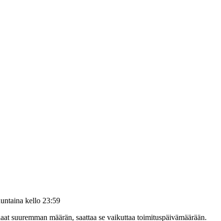
untaina kello 23:59
tilaat suuremman määrän, saattaa se vaikuttaa toimituspäivämäärään.