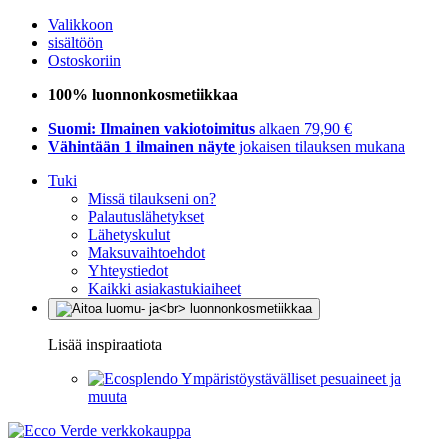
Valikkoon
sisältöön
Ostoskoriin
100% luonnonkosmetiikkaa
Suomi: Ilmainen vakiotoimitus
alkaen 79,90 €
Vähintään 1 ilmainen näyte
jokaisen tilauksen mukana
Tuki
Missä tilaukseni on?
Palautuslähetykset
Lähetyskulut
Maksuvaihtoehdot
Yhteystiedot
Kaikki asiakastukiaiheet
Lisää inspiraatiota
Ympäristöystävälliset pesuaineet ja
muuta