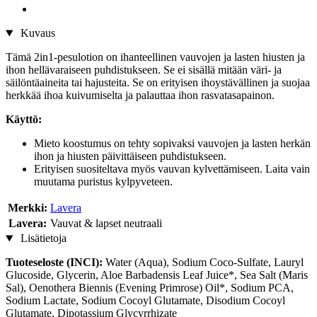
Kuvaus
Tämä 2in1-pesulotion on ihanteellinen vauvojen ja lasten hiusten ja
ihon hellävaraiseen puhdistukseen. Se ei sisällä mitään väri- ja
säilöntäaineita tai hajusteita. Se on erityisen ihoystävällinen ja suojaa
herkkää ihoa kuivumiselta ja palauttaa ihon rasvatasapainon.
Käyttö:
Mieto koostumus on tehty sopivaksi vauvojen ja lasten herkän
ihon ja hiusten päivittäiseen puhdistukseen.
Erityisen suositeltava myös vauvan kylvettämiseen. Laita vain
muutama puristus kylpyveteen.
Merkki:
Lavera
Lavera:
Vauvat & lapset neutraali
Lisätietoja
Tuoteseloste (INCI):
Water (Aqua), Sodium Coco-Sulfate, Lauryl
Glucoside, Glycerin, Aloe Barbadensis Leaf Juice*, Sea Salt (Maris
Sal), Oenothera Biennis (Evening Primrose) Oil*, Sodium PCA,
Sodium Lactate, Sodium Cocoyl Glutamate, Disodium Cocoyl
Glutamate, Dipotassium Glycyrrhizate