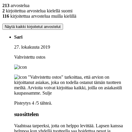
213
arvostelua
2
kirjoitettua arvostelua kielellä suomi
116
kirjoitettua arvostelua muilla kielillä
Näytä kaikki kirjoitetut arvostelut
Sari
27. lokakuuta 2019
Vahvistettu ostos
"Vahvistettu ostos" tarkoittaa, että arvion on
kirjoittanut asiakas, joka on todella ostanut tämän tuotteen
meiltä. Arvioita voivat kirjoittaa kaikki, joilla on asiakastili
kaupassamme.
Sulje
Pisteytys 4 /5 tähteä.
suosittelen
Vaahtoaa tarpeeksi, jotta on helppo levittää. Lapsen kanssa
helppoa kun yhdellä tuotteella saa hoidettua pesut ja