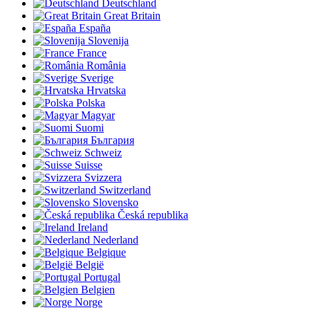
Deutschland
Great Britain
España
Slovenija
France
România
Sverige
Hrvatska
Polska
Magyar
Suomi
България
Schweiz
Suisse
Svizzera
Switzerland
Slovensko
Česká republika
Ireland
Nederland
Belgique
België
Portugal
Belgien
Norge