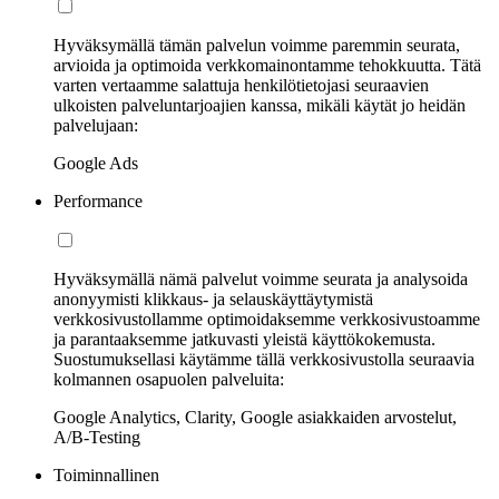
Hyväksymällä tämän palvelun voimme paremmin seurata,
arvioida ja optimoida verkkomainontamme tehokkuutta. Tätä
varten vertaamme salattuja henkilötietojasi seuraavien
ulkoisten palveluntarjoajien kanssa, mikäli käytät jo heidän
palvelujaan:
Google Ads
Performance
Hyväksymällä nämä palvelut voimme seurata ja analysoida
anonyymisti klikkaus- ja selauskäyttäytymistä
verkkosivustollamme optimoidaksemme verkkosivustoamme
ja parantaaksemme jatkuvasti yleistä käyttökokemusta.
Suostumuksellasi käytämme tällä verkkosivustolla seuraavia
kolmannen osapuolen palveluita:
Google Analytics, Clarity, Google asiakkaiden arvostelut,
A/B-Testing
Toiminnallinen