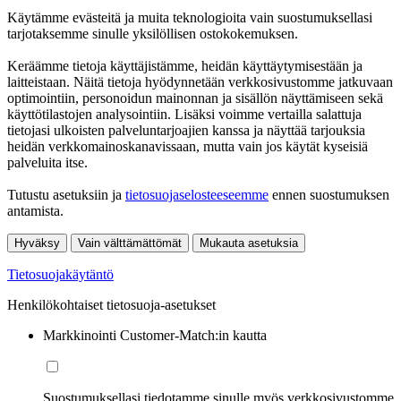
Käytämme evästeitä ja muita teknologioita vain suostumuksellasi
tarjotaksemme sinulle yksilöllisen ostokokemuksen.
Keräämme tietoja käyttäjistämme, heidän käyttäytymisestään ja
laitteistaan. Näitä tietoja hyödynnetään verkkosivustomme jatkuvaan
optimointiin, personoidun mainonnan ja sisällön näyttämiseen sekä
käyttötilastojen analysointiin. Lisäksi voimme vertailla salattuja
tietojasi ulkoisten palveluntarjoajien kanssa ja näyttää tarjouksia
heidän verkkomainoskanavissaan, mutta vain jos käytät kyseisiä
palveluita itse.
Tutustu asetuksiin ja
tietosuojaselosteeseemme
ennen suostumuksen
antamista.
Hyväksy
Vain välttämättömät
Mukauta asetuksia
Tietosuojakäytäntö
Henkilökohtaiset tietosuoja-asetukset
Markkinointi Customer-Match:in kautta
Suostumuksellasi tiedotamme sinulle myös verkkosivustomme