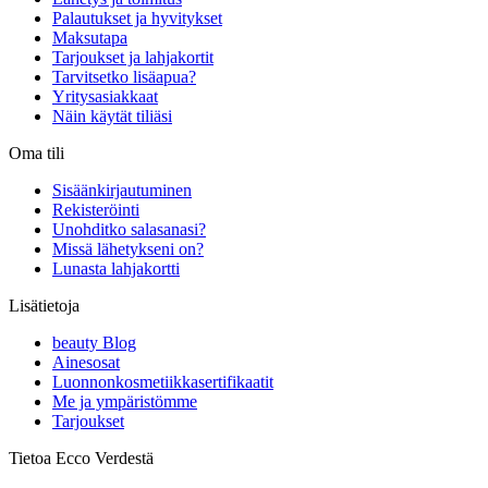
Palautukset ja hyvitykset
Maksutapa
Tarjoukset ja lahjakortit
Tarvitsetko lisäapua?
Yritysasiakkaat
Näin käytät tiliäsi
Oma tili
Sisäänkirjautuminen
Rekisteröinti
Unohditko salasanasi?
Missä lähetykseni on?
Lunasta lahjakortti
Lisätietoja
beauty Blog
Ainesosat
Luonnonkosmetiikkasertifikaatit
Me ja ympäristömme
Tarjoukset
Tietoa Ecco Verdestä