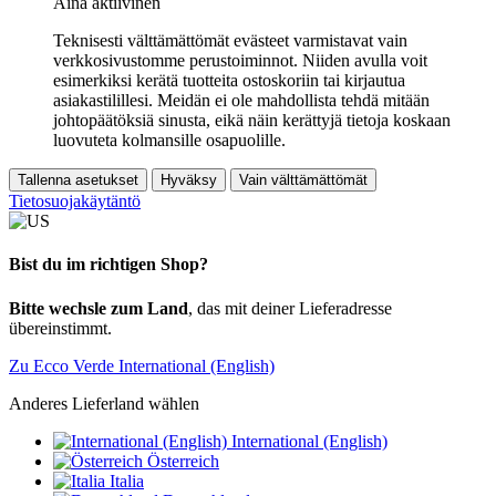
Aina aktiivinen
Teknisesti välttämättömät evästeet varmistavat vain
verkkosivustomme perustoiminnot. Niiden avulla voit
esimerkiksi kerätä tuotteita ostoskoriin tai kirjautua
asiakastilillesi. Meidän ei ole mahdollista tehdä mitään
johtopäätöksiä sinusta, eikä näin kerättyjä tietoja koskaan
luovuteta kolmansille osapuolille.
Tallenna asetukset
Hyväksy
Vain välttämättömät
Tietosuojakäytäntö
Bist du im richtigen Shop?
Bitte wechsle zum Land
, das mit deiner Lieferadresse
übereinstimmt.
Zu Ecco Verde International (English)
Anderes Lieferland wählen
International (English)
Österreich
Italia