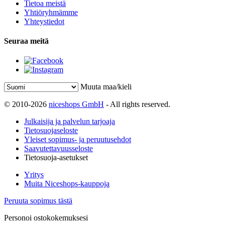
Tietoa meistä
Yhtiöryhmämme
Yhteystiedot
Seuraa meitä
Muuta maa/kieli
© 2010-2026
niceshops GmbH
- All rights reserved.
Julkaisija ja palvelun tarjoaja
Tietosuojaseloste
Yleiset sopimus- ja peruutusehdot
Saavutettavuusseloste
Tietosuoja-asetukset
Yritys
Muita Niceshops-kauppoja
Peruuta sopimus tästä
Personoi ostokokemuksesi