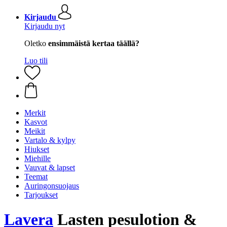
Kirjaudu
Kirjaudu nyt
Oletko
ensimmäistä kertaa täällä?
Luo tili
Merkit
Kasvot
Meikit
Vartalo & kylpy
Hiukset
Miehille
Vauvat & lapset
Teemat
Auringonsuojaus
Tarjoukset
Lavera
Lasten pesulotion &