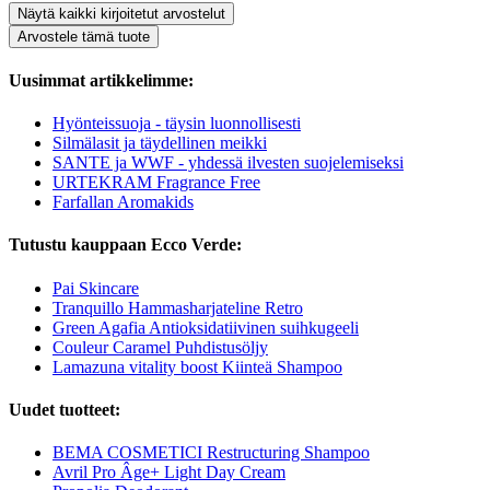
Näytä kaikki kirjoitetut arvostelut
Arvostele tämä tuote
Uusimmat artikkelimme:
Hyönteissuoja - täysin luonnollisesti
Silmälasit ja täydellinen meikki
SANTE ja WWF - yhdessä ilvesten suojelemiseksi
URTEKRAM Fragrance Free
Farfallan Aromakids
Tutustu kauppaan Ecco Verde:
Pai Skincare
Tranquillo Hammasharjateline Retro
Green Agafia Antioksidatiivinen suihkugeeli
Couleur Caramel Puhdistusöljy
Lamazuna vitality boost Kiinteä Shampoo
Uudet tuotteet:
BEMA COSMETICI Restructuring Shampoo
Avril Pro Âge+ Light Day Cream