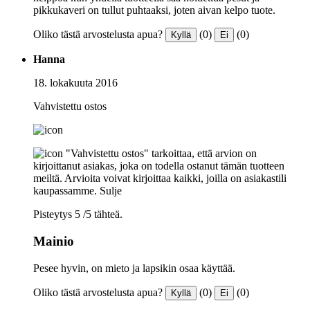
pikkukaveri on tullut puhtaaksi, joten aivan kelpo tuote.
Oliko tästä arvostelusta apua?
(0)
(0)
Kyllä
Ei
Hanna
18. lokakuuta 2016
Vahvistettu ostos
"Vahvistettu ostos" tarkoittaa, että arvion on
kirjoittanut asiakas, joka on todella ostanut tämän tuotteen
meiltä. Arvioita voivat kirjoittaa kaikki, joilla on asiakastili
kaupassamme.
Sulje
Pisteytys 5 /5 tähteä.
Mainio
Pesee hyvin, on mieto ja lapsikin osaa käyttää.
Oliko tästä arvostelusta apua?
(0)
(0)
Kyllä
Ei