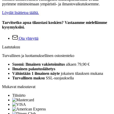
pyrimme minimoimaan ympäristö- ja ilmastovaikutuksemme.
Löydät lisätietoa täältä.
Tarvitsetko apua tilaustasi koskien? Vastaamme mielellämme
kysymyksiisi.
Ota yhteyttä
Laatutakuu
Turvallinen ja luottamuksellinen ostostenteko
Suomi: Ilmainen vakiotoimitus
alkaen 79,90 €
Ilmainen palautuslähetys
Vähintään 1 ilmainen näyte
jokaisen tilauksen mukana
Turvallinen maksu
SSL-suojauksella
Mukavat maksutavat
Tilisiirto