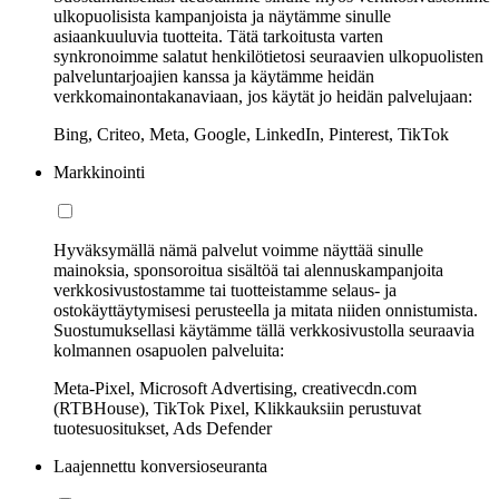
ulkopuolisista kampanjoista ja näytämme sinulle
asiaankuuluvia tuotteita. Tätä tarkoitusta varten
synkronoimme salatut henkilötietosi seuraavien ulkopuolisten
palveluntarjoajien kanssa ja käytämme heidän
verkkomainontakanaviaan, jos käytät jo heidän palvelujaan:
Bing, Criteo, Meta, Google, LinkedIn, Pinterest, TikTok
Markkinointi
Hyväksymällä nämä palvelut voimme näyttää sinulle
mainoksia, sponsoroitua sisältöä tai alennuskampanjoita
verkkosivustostamme tai tuotteistamme selaus- ja
ostokäyttäytymisesi perusteella ja mitata niiden onnistumista.
Suostumuksellasi käytämme tällä verkkosivustolla seuraavia
kolmannen osapuolen palveluita:
Meta-Pixel, Microsoft Advertising, creativecdn.com
(RTBHouse), TikTok Pixel, Klikkauksiin perustuvat
tuotesuositukset, Ads Defender
Laajennettu konversioseuranta