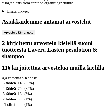
* ingredients from certified organic agriculture
Lisätarvikkeet
Asiakkaidemme antamat arvostelut
Arvostele tämä tuote
2 kirjoitettu arvostelu kielellä suomi
tuotteesta Lavera Lasten pesulotion &
shampoo
116 kirjoitettua arvostelua muilla kielillä
4,4
yhteensä 5 tähdestä
5 tähteä
118
(55%)
4 tähteä
75
(35%)
3 tähteä
13
(6%)
2 tähteä
3
(1%)
1 tähti
4
(1%)