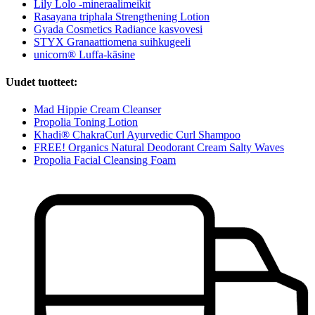
Lily Lolo -mineraalimeikit
Rasayana triphala Strengthening Lotion
Gyada Cosmetics Radiance kasvovesi
STYX Granaattiomena suihkugeeli
unicorn® Luffa-käsine
Uudet tuotteet:
Mad Hippie Cream Cleanser
Propolia Toning Lotion
Khadi® ChakraCurl Ayurvedic Curl Shampoo
FREE! Organics Natural Deodorant Cream Salty Waves
Propolia Facial Cleansing Foam