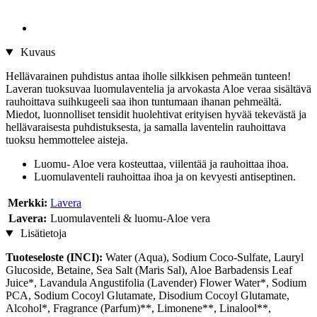
Kuvaus
Hellävarainen puhdistus antaa iholle silkkisen pehmeän tunteen!
Laveran tuoksuvaa luomulaventelia ja arvokasta Aloe veraa sisältävä
rauhoittava suihkugeeli saa ihon tuntumaan ihanan pehmeältä.
Miedot, luonnolliset tensidit huolehtivat erityisen hyvää tekevästä ja
hellävaraisesta puhdistuksesta, ja samalla laventelin rauhoittava
tuoksu hemmottelee aisteja.
Luomu- Aloe vera kosteuttaa, viilentää ja rauhoittaa ihoa.
Luomulaventeli rauhoittaa ihoa ja on kevyesti antiseptinen.
Merkki:
Lavera
Lavera:
Luomulaventeli & luomu-Aloe vera
Lisätietoja
Tuoteseloste (INCI):
Water (Aqua), Sodium Coco-Sulfate, Lauryl
Glucoside, Betaine, Sea Salt (Maris Sal), Aloe Barbadensis Leaf
Juice*, Lavandula Angustifolia (Lavender) Flower Water*, Sodium
PCA, Sodium Cocoyl Glutamate, Disodium Cocoyl Glutamate,
Alcohol*, Fragrance (Parfum)**, Limonene**, Linalool**,