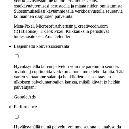
verkkosivustostamme tai tuotteistamme selaus- ja
ostokäyttäytymisesi perusteella ja mitata niiden onnistumista.
Suostumuksellasi käytämme tällä verkkosivustolla seuraavia
kolmannen osapuolen palveluita:
Meta-Pixel, Microsoft Advertising, creativecdn.com
(RTBHouse), TikTok Pixel, Klikkauksiin perustuvat
tuotesuositukset, Ads Defender
Laajennettu konversioseuranta
Hyväksymällä tämän palvelun voimme paremmin seurata,
arvioida ja optimoida verkkomainontamme tehokkuutta. Tätä
varten vertaamme salattuja henkilötietojasi seuraavien
ulkoisten palveluntarjoajien kanssa, mikäli käytät jo heidän
palvelujaan:
Google Ads
Performance
Hyväksymällä nämä palvelut voimme seurata ja analysoida