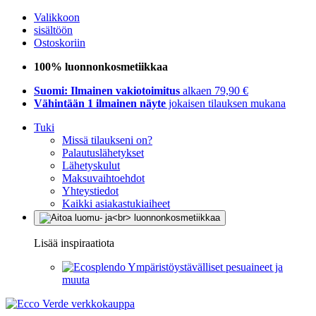
Valikkoon
sisältöön
Ostoskoriin
100% luonnonkosmetiikkaa
Suomi: Ilmainen vakiotoimitus
alkaen 79,90 €
Vähintään 1 ilmainen näyte
jokaisen tilauksen mukana
Tuki
Missä tilaukseni on?
Palautuslähetykset
Lähetyskulut
Maksuvaihtoehdot
Yhteystiedot
Kaikki asiakastukiaiheet
Lisää inspiraatiota
Ympäristöystävälliset pesuaineet ja
muuta