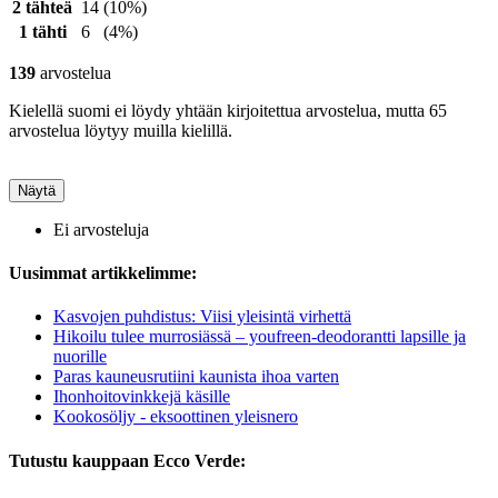
2 tähteä
14
(10%)
1 tähti
6
(4%)
139
arvostelua
Kielellä suomi ei löydy yhtään kirjoitettua arvostelua, mutta 65
arvostelua löytyy muilla kielillä.
Näytä
Ei arvosteluja
Uusimmat artikkelimme:
Kasvojen puhdistus: Viisi yleisintä virhettä
Hikoilu tulee murrosiässä – youfreen-deodorantti lapsille ja
nuorille
Paras kauneusrutiini kaunista ihoa varten
Ihonhoitovinkkejä käsille
Kookosöljy - eksoottinen yleisnero
Tutustu kauppaan Ecco Verde: