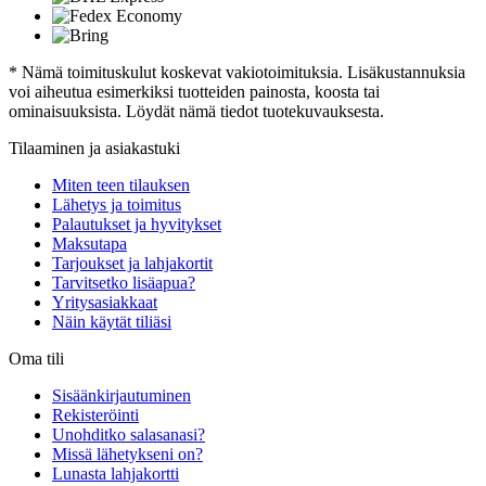
* Nämä toimituskulut koskevat vakiotoimituksia. Lisäkustannuksia
voi aiheutua esimerkiksi tuotteiden painosta, koosta tai
ominaisuuksista. Löydät nämä tiedot tuotekuvauksesta.
Tilaaminen ja asiakastuki
Miten teen tilauksen
Lähetys ja toimitus
Palautukset ja hyvitykset
Maksutapa
Tarjoukset ja lahjakortit
Tarvitsetko lisäapua?
Yritysasiakkaat
Näin käytät tiliäsi
Oma tili
Sisäänkirjautuminen
Rekisteröinti
Unohditko salasanasi?
Missä lähetykseni on?
Lunasta lahjakortti