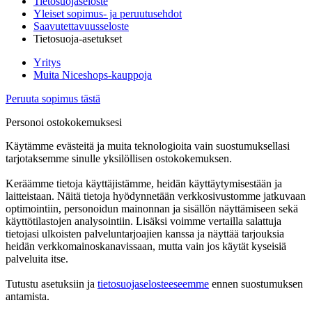
Tietosuojaseloste
Yleiset sopimus- ja peruutusehdot
Saavutettavuusseloste
Tietosuoja-asetukset
Yritys
Muita Niceshops-kauppoja
Peruuta sopimus tästä
Personoi ostokokemuksesi
Käytämme evästeitä ja muita teknologioita vain suostumuksellasi
tarjotaksemme sinulle yksilöllisen ostokokemuksen.
Keräämme tietoja käyttäjistämme, heidän käyttäytymisestään ja
laitteistaan. Näitä tietoja hyödynnetään verkkosivustomme jatkuvaan
optimointiin, personoidun mainonnan ja sisällön näyttämiseen sekä
käyttötilastojen analysointiin. Lisäksi voimme vertailla salattuja
tietojasi ulkoisten palveluntarjoajien kanssa ja näyttää tarjouksia
heidän verkkomainoskanavissaan, mutta vain jos käytät kyseisiä
palveluita itse.
Tutustu asetuksiin ja
tietosuojaselosteeseemme
ennen suostumuksen
antamista.