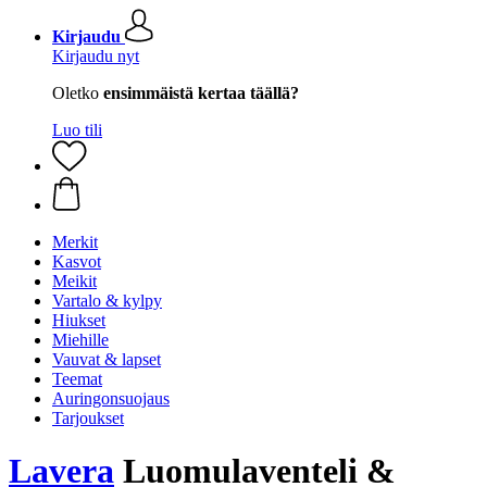
Kirjaudu
Kirjaudu nyt
Oletko
ensimmäistä kertaa täällä?
Luo tili
Merkit
Kasvot
Meikit
Vartalo & kylpy
Hiukset
Miehille
Vauvat & lapset
Teemat
Auringonsuojaus
Tarjoukset
Lavera
Luomulaventeli &