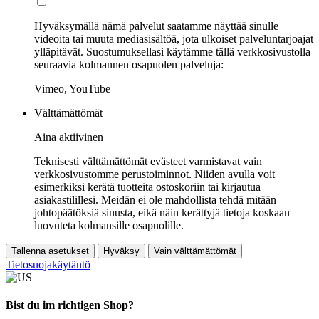
Hyväksymällä nämä palvelut saatamme näyttää sinulle
videoita tai muuta mediasisältöä, jota ulkoiset palveluntarjoajat
ylläpitävät. Suostumuksellasi käytämme tällä verkkosivustolla
seuraavia kolmannen osapuolen palveluja:
Vimeo, YouTube
Välttämättömät
Aina aktiivinen
Teknisesti välttämättömät evästeet varmistavat vain
verkkosivustomme perustoiminnot. Niiden avulla voit
esimerkiksi kerätä tuotteita ostoskoriin tai kirjautua
asiakastilillesi. Meidän ei ole mahdollista tehdä mitään
johtopäätöksiä sinusta, eikä näin kerättyjä tietoja koskaan
luovuteta kolmansille osapuolille.
Tallenna asetukset
Hyväksy
Vain välttämättömät
Tietosuojakäytäntö
Bist du im richtigen Shop?