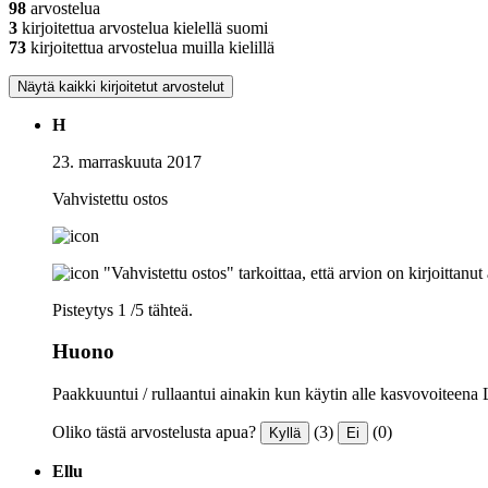
98
arvostelua
3
kirjoitettua arvostelua kielellä suomi
73
kirjoitettua arvostelua muilla kielillä
Näytä kaikki kirjoitetut arvostelut
H
23. marraskuuta 2017
Vahvistettu ostos
"Vahvistettu ostos" tarkoittaa, että arvion on kirjoittanu
Pisteytys 1 /5 tähteä.
Huono
Paakkuuntui / rullaantui ainakin kun käytin alle kasvovoiteena
Oliko tästä arvostelusta apua?
(3)
(0)
Kyllä
Ei
Ellu