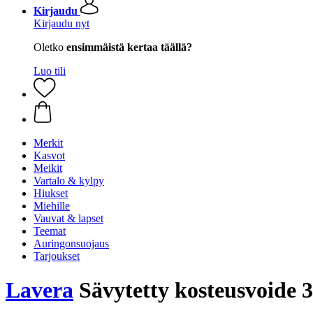
Kirjaudu
Kirjaudu nyt
Oletko
ensimmäistä kertaa täällä?
Luo tili
Merkit
Kasvot
Meikit
Vartalo & kylpy
Hiukset
Miehille
Vauvat & lapset
Teemat
Auringonsuojaus
Tarjoukset
Lavera
Sävytetty kosteusvoide 