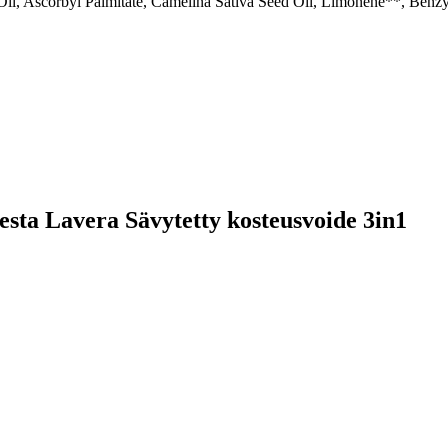
, Ascorbyl Palmitate, Camelina Sativa Seed Oil, Limonene**, Benzyl S
teesta Lavera Sävytetty kosteusvoide 3in1