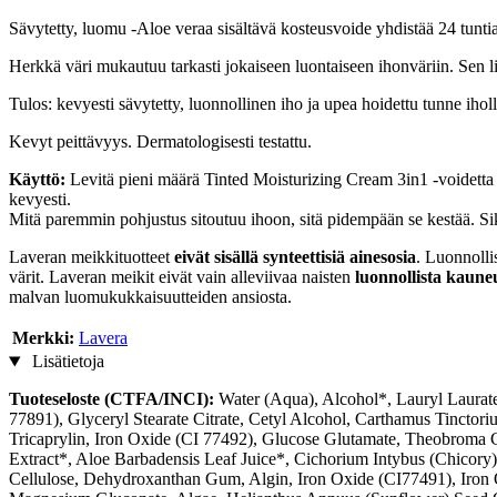
Sävytetty, luomu -Aloe veraa sisältävä kosteusvoide yhdistää 24 tunti
Herkkä väri mukautuu tarkasti jokaiseen luontaiseen ihonväriin. Sen lis
Tulos: kevyesti sävytetty, luonnollinen iho ja upea hoidettu tunne iholl
Kevyt peittävyys. Dermatologisesti testattu.
Käyttö:
Levitä pieni määrä Tinted Moisturizing Cream 3in1 -voidetta päi
kevyesti.
Mitä paremmin pohjustus sitoutuu ihoon, sitä pidempään se kestää. Sik
Laveran meikkituotteet
eivät sisällä synteettisiä ainesosia
. Luonnolli
värit. Laveran meikit eivät vain alleviivaa naisten
luonnollista kaune
malvan luomukukkaisuutteiden ansiosta.
Merkki:
Lavera
Lisätietoja
Tuoteseloste (CTFA/INCI):
Water (Aqua), Alcohol*, Lauryl Laurate
77891), Glyceryl Stearate Citrate, Cetyl Alcohol, Carthamus Tinctor
Tricaprylin, Iron Oxide (CI 77492), Glucose Glutamate, Theobroma 
Extract*, Aloe Barbadensis Leaf Juice*, Cichorium Intybus (Chicory) 
Cellulose, Dehydroxanthan Gum, Algin, Iron Oxide (CI77491), Iron O