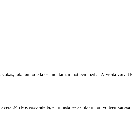
t asiakas, joka on todella ostanut tämän tuotteen meiltä. Arvioita voivat k
 Lavera 24h kosteusvoidetta, en muista testasinko muun voiteen kanssa m