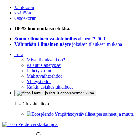
Valikkoon
sisältöön
Ostoskoriin
100% luonnonkosmetiikkaa
Suomi: Ilmainen vakiotoimitus
alkaen 79,90 €
Vähintään 1 ilmainen näyte
jokaisen tilauksen mukana
Tuki
Missä tilaukseni on?
Palautuslähetykset
Lähetyskulut
Maksuvaihtoehdot
Yhteystiedot
Kaikki asiakastukiaiheet
Lisää inspiraatiota
Ympäristöystävälliset pesuaineet ja muuta