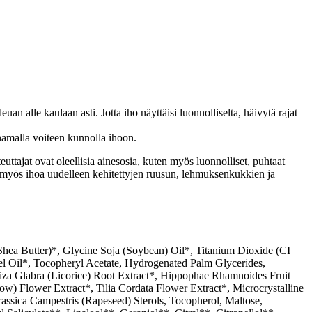
n alle kaulaan asti. Jotta iho näyttäisi luonnolliselta, häivytä rajat
namalla voiteen kunnolla ihoon.
ttajat ovat oleellisia ainesosia, kuten myös luonnolliset, puhtaat
sti myös ihoa uudelleen kehitettyjen ruusun, lehmuksenkukkien ja
Shea Butter)*, Glycine Soja (Soybean) Oil*, Titanium Dioxide (CI
nel Oil*, Tocopheryl Acetate, Hydrogenated Palm Glycerides,
iza Glabra (Licorice) Root Extract*, Hippophae Rhamnoides Fruit
ow) Flower Extract*, Tilia Cordata Flower Extract*, Microcrystalline
assica Campestris (Rapeseed) Sterols, Tocopherol, Maltose,