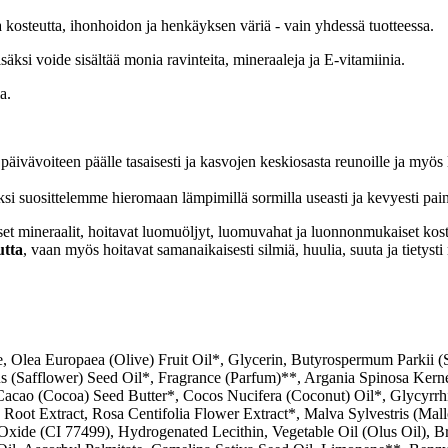
a kosteutta, ihonhoidon ja henkäyksen väriä - vain yhdessä tuotteessa.
äksi voide sisältää monia ravinteita, mineraaleja ja E-vitamiinia.
a.
vävoiteen päälle tasaisesti ja kasvojen keskiosasta reunoille ja myös leua
si suosittelemme hieromaan lämpimillä sormilla useasti ja kevyesti pai
set mineraalit, hoitavat luomuöljyt, luomuvahat ja luonnonmukaiset kosteu
utta
, vaan myös hoitavat samanaikaisesti silmiä, huulia, suuta ja tiety
, Olea Europaea (Olive) Fruit Oil*, Glycerin, Butyrospermum Parkii (
ius (Safflower) Seed Oil*, Fragrance (Parfum)**, Argania Spinosa Ker
Cacao (Cocoa) Seed Butter*, Cocos Nucifera (Coconut) Oil*, Glycyrrh
Root Extract, Rosa Centifolia Flower Extract*, Malva Sylvestris (Mall
xide (CI 77499), Hydrogenated Lecithin, Vegetable Oil (Olus Oil), Br