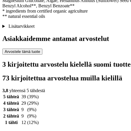
Magnesium Gluconate, Algae, Helianthus Annuus (Sunflower) Seed Oil
Benzyl Alcohol**, Benzyl Benzoate**
* ingredients from certified organic agriculture
** natural essential oils
Lisätarvikkeet
Asiakkaidemme antamat arvostelut
Arvostele tämä tuote
3 kirjoitettu arvostelu kielellä suomi tuot
73 kirjoitettua arvostelua muilla kielillä
3,8
yhteensä 5 tähdestä
5 tähteä
39
(39%)
4 tähteä
29
(29%)
3 tähteä
9
(9%)
2 tähteä
9
(9%)
1 tähti
12
(12%)