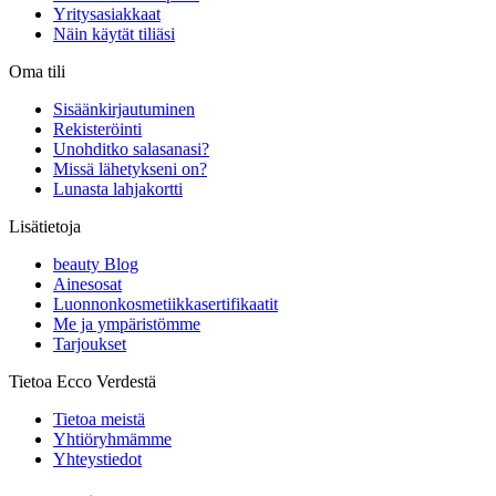
Yritysasiakkaat
Näin käytät tiliäsi
Oma tili
Sisäänkirjautuminen
Rekisteröinti
Unohditko salasanasi?
Missä lähetykseni on?
Lunasta lahjakortti
Lisätietoja
beauty Blog
Ainesosat
Luonnonkosmetiikkasertifikaatit
Me ja ympäristömme
Tarjoukset
Tietoa Ecco Verdestä
Tietoa meistä
Yhtiöryhmämme
Yhteystiedot