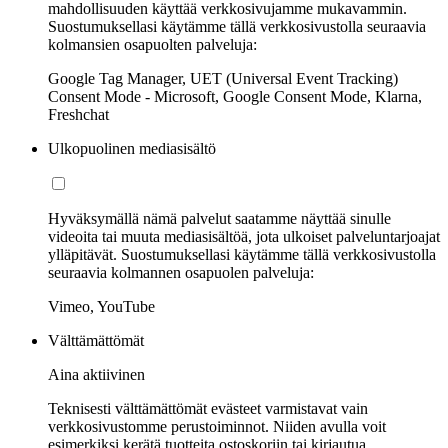
mahdollisuuden käyttää verkkosivujamme mukavammin.
Suostumuksellasi käytämme tällä verkkosivustolla seuraavia
kolmansien osapuolten palveluja:
Google Tag Manager, UET (Universal Event Tracking)
Consent Mode - Microsoft, Google Consent Mode, Klarna,
Freshchat
Ulkopuolinen mediasisältö
Hyväksymällä nämä palvelut saatamme näyttää sinulle
videoita tai muuta mediasisältöä, jota ulkoiset palveluntarjoajat
ylläpitävät. Suostumuksellasi käytämme tällä verkkosivustolla
seuraavia kolmannen osapuolen palveluja:
Vimeo, YouTube
Välttämättömät
Aina aktiivinen
Teknisesti välttämättömät evästeet varmistavat vain
verkkosivustomme perustoiminnot. Niiden avulla voit
esimerkiksi kerätä tuotteita ostoskoriin tai kirjautua