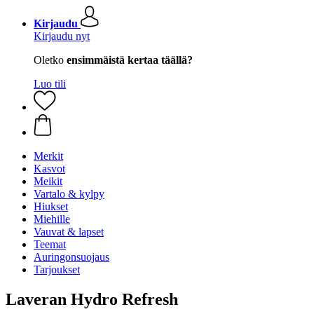
Kirjaudu
Kirjaudu nyt
Oletko
ensimmäistä kertaa täällä?
Luo tili
Merkit
Kasvot
Meikit
Vartalo & kylpy
Hiukset
Miehille
Vauvat & lapset
Teemat
Auringonsuojaus
Tarjoukset
Laveran Hydro Refresh