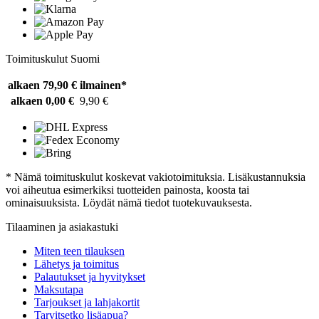
Toimituskulut Suomi
alkaen 79,90 €
ilmainen*
alkaen 0,00 €
9,90 €
* Nämä toimituskulut koskevat vakiotoimituksia. Lisäkustannuksia
voi aiheutua esimerkiksi tuotteiden painosta, koosta tai
ominaisuuksista. Löydät nämä tiedot tuotekuvauksesta.
Tilaaminen ja asiakastuki
Miten teen tilauksen
Lähetys ja toimitus
Palautukset ja hyvitykset
Maksutapa
Tarjoukset ja lahjakortit
Tarvitsetko lisäapua?