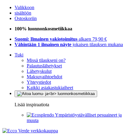
Valikkoon
sisältöön
Ostoskoriin
100% luonnonkosmetiikkaa
Suomi: Ilmainen vakiotoimitus
alkaen 79,90 €
Vähintään 1 ilmainen näyte
jokaisen tilauksen mukana
Tuki
Missä tilaukseni on?
Palautuslähetykset
Lähetyskulut
Maksuvaihtoehdot
Yhteystiedot
Kaikki asiakastukiaiheet
Lisää inspiraatiota
Ympäristöystävälliset pesuaineet ja
muuta