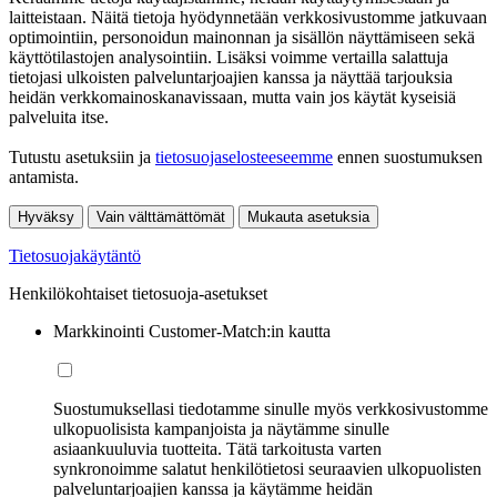
laitteistaan. Näitä tietoja hyödynnetään verkkosivustomme jatkuvaan
optimointiin, personoidun mainonnan ja sisällön näyttämiseen sekä
käyttötilastojen analysointiin. Lisäksi voimme vertailla salattuja
tietojasi ulkoisten palveluntarjoajien kanssa ja näyttää tarjouksia
heidän verkkomainoskanavissaan, mutta vain jos käytät kyseisiä
palveluita itse.
Tutustu asetuksiin ja
tietosuojaselosteeseemme
ennen suostumuksen
antamista.
Hyväksy
Vain välttämättömät
Mukauta asetuksia
Tietosuojakäytäntö
Henkilökohtaiset tietosuoja-asetukset
Markkinointi Customer-Match:in kautta
Suostumuksellasi tiedotamme sinulle myös verkkosivustomme
ulkopuolisista kampanjoista ja näytämme sinulle
asiaankuuluvia tuotteita. Tätä tarkoitusta varten
synkronoimme salatut henkilötietosi seuraavien ulkopuolisten
palveluntarjoajien kanssa ja käytämme heidän