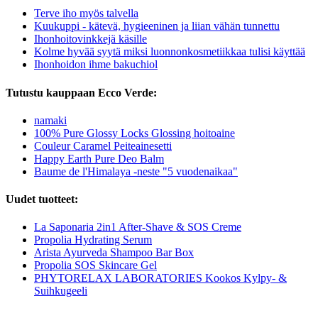
Terve iho myös talvella
Kuukuppi - kätevä, hygieeninen ja liian vähän tunnettu
Ihonhoitovinkkejä käsille
Kolme hyvää syytä miksi luonnonkosmetiikkaa tulisi käyttää
Ihonhoidon ihme bakuchiol
Tutustu kauppaan Ecco Verde:
namaki
100% Pure Glossy Locks Glossing hoitoaine
Couleur Caramel Peiteainesetti
Happy Earth Pure Deo Balm
Baume de l'Himalaya -neste "5 vuodenaikaa"
Uudet tuotteet:
La Saponaria 2in1 After-Shave & SOS Creme
Propolia Hydrating Serum
Arista Ayurveda Shampoo Bar Box
Propolia SOS Skincare Gel
PHYTORELAX LABORATORIES Kookos Kylpy- &
Suihkugeeli