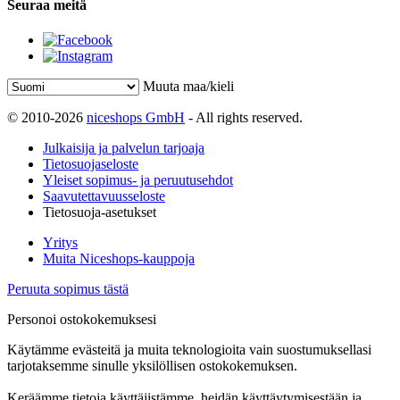
Seuraa meitä
Muuta maa/kieli
© 2010-2026
niceshops GmbH
- All rights reserved.
Julkaisija ja palvelun tarjoaja
Tietosuojaseloste
Yleiset sopimus- ja peruutusehdot
Saavutettavuusseloste
Tietosuoja-asetukset
Yritys
Muita Niceshops-kauppoja
Peruuta sopimus tästä
Personoi ostokokemuksesi
Käytämme evästeitä ja muita teknologioita vain suostumuksellasi
tarjotaksemme sinulle yksilöllisen ostokokemuksen.
Keräämme tietoja käyttäjistämme, heidän käyttäytymisestään ja