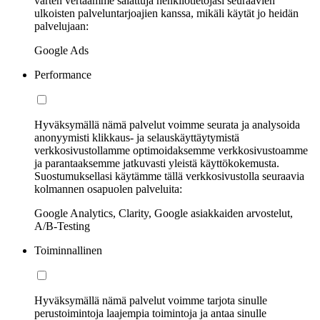
varten vertaamme salattuja henkilötietojasi seuraavien
ulkoisten palveluntarjoajien kanssa, mikäli käytät jo heidän
palvelujaan:
Google Ads
Performance
Hyväksymällä nämä palvelut voimme seurata ja analysoida
anonyymisti klikkaus- ja selauskäyttäytymistä
verkkosivustollamme optimoidaksemme verkkosivustoamme
ja parantaaksemme jatkuvasti yleistä käyttökokemusta.
Suostumuksellasi käytämme tällä verkkosivustolla seuraavia
kolmannen osapuolen palveluita:
Google Analytics, Clarity, Google asiakkaiden arvostelut,
A/B-Testing
Toiminnallinen
Hyväksymällä nämä palvelut voimme tarjota sinulle
perustoimintoja laajempia toimintoja ja antaa sinulle