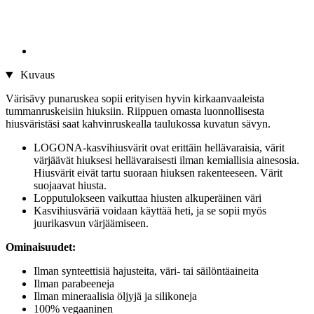
Kuvaus
Värisävy punaruskea sopii erityisen hyvin kirkaanvaaleista
tummanruskeisiin hiuksiin. Riippuen omasta luonnollisesta
hiusväristäsi saat kahvinruskealla taulukossa kuvatun sävyn.
LOGONA-kasvihiusvärit ovat erittäin hellävaraisia, värit
värjäävät hiuksesi hellävaraisesti ilman kemiallisia ainesosia.
Hiusvärit eivät tartu suoraan hiuksen rakenteeseen. Värit
suojaavat hiusta.
Lopputulokseen vaikuttaa hiusten alkuperäinen väri
Kasvihiusväriä voidaan käyttää heti, ja se sopii myös
juurikasvun värjäämiseen.
Ominaisuudet:
Ilman synteettisiä hajusteita, väri- tai säilöntäaineita
Ilman parabeeneja
Ilman mineraalisia öljyjä ja silikoneja
100% vegaaninen