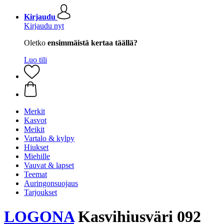
Kirjaudu
Kirjaudu nyt
Oletko
ensimmäistä kertaa täällä?
Luo tili
Merkit
Kasvot
Meikit
Vartalo & kylpy
Hiukset
Miehille
Vauvat & lapset
Teemat
Auringonsuojaus
Tarjoukset
LOGONA
Kasvihiusväri 092