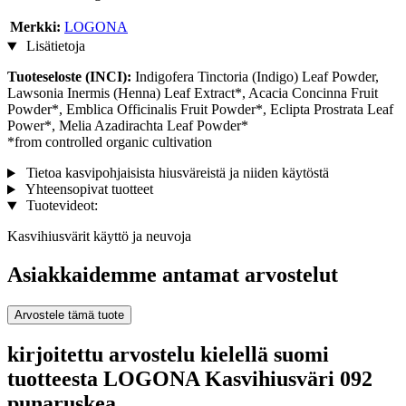
Merkki:
LOGONA
Lisätietoja
Tuoteseloste (INCI):
Indigofera Tinctoria (Indigo) Leaf Powder,
Lawsonia Inermis (Henna) Leaf Extract*, Acacia Concinna Fruit
Powder*, Emblica Officinalis Fruit Powder*, Eclipta Prostrata Leaf
Power*, Melia Azadirachta Leaf Powder*
*from controlled organic cultivation
Tietoa kasvipohjaisista hiusväreistä ja niiden käytöstä
Yhteensopivat tuotteet
Tuotevideot:
Kasvihiusvärit käyttö ja neuvoja
Asiakkaidemme antamat arvostelut
Arvostele tämä tuote
kirjoitettu arvostelu kielellä suomi
tuotteesta LOGONA Kasvihiusväri 092
punaruskea