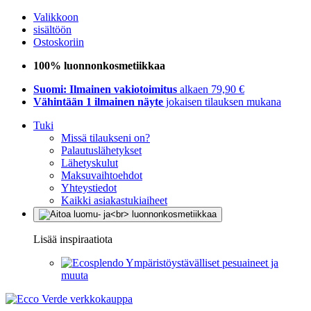
Valikkoon
sisältöön
Ostoskoriin
100% luonnonkosmetiikkaa
Suomi: Ilmainen vakiotoimitus
alkaen 79,90 €
Vähintään 1 ilmainen näyte
jokaisen tilauksen mukana
Tuki
Missä tilaukseni on?
Palautuslähetykset
Lähetyskulut
Maksuvaihtoehdot
Yhteystiedot
Kaikki asiakastukiaiheet
Lisää inspiraatiota
Ympäristöystävälliset pesuaineet ja
muuta