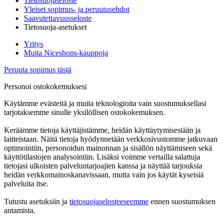
Tietosuojaseloste
Yleiset sopimus- ja peruutusehdot
Saavutettavuusseloste
Tietosuoja-asetukset
Yritys
Muita Niceshops-kauppoja
Peruuta sopimus tästä
Personoi ostokokemuksesi
Käytämme evästeitä ja muita teknologioita vain suostumuksellasi
tarjotaksemme sinulle yksilöllisen ostokokemuksen.
Keräämme tietoja käyttäjistämme, heidän käyttäytymisestään ja
laitteistaan. Näitä tietoja hyödynnetään verkkosivustomme jatkuvaan
optimointiin, personoidun mainonnan ja sisällön näyttämiseen sekä
käyttötilastojen analysointiin. Lisäksi voimme vertailla salattuja
tietojasi ulkoisten palveluntarjoajien kanssa ja näyttää tarjouksia
heidän verkkomainoskanavissaan, mutta vain jos käytät kyseisiä
palveluita itse.
Tutustu asetuksiin ja
tietosuojaselosteeseemme
ennen suostumuksen
antamista.