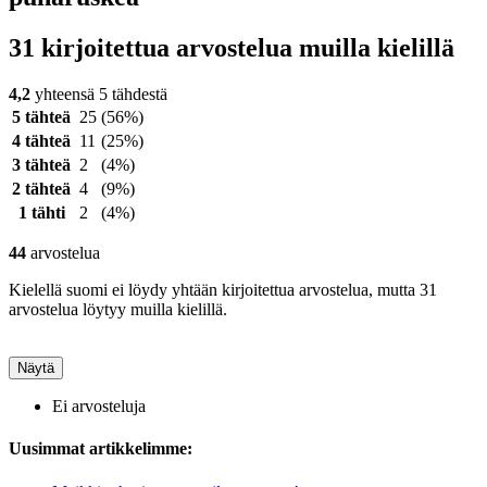
31 kirjoitettua arvostelua muilla kielillä
4,2
yhteensä 5 tähdestä
5 tähteä
25
(56%)
4 tähteä
11
(25%)
3 tähteä
2
(4%)
2 tähteä
4
(9%)
1 tähti
2
(4%)
44
arvostelua
Kielellä suomi ei löydy yhtään kirjoitettua arvostelua, mutta 31
arvostelua löytyy muilla kielillä.
Näytä
Ei arvosteluja
Uusimmat artikkelimme: