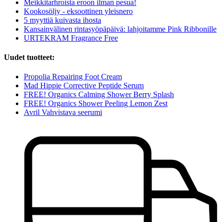
Meikkitarhroista eroon ilman pesua!
Kookosöljy - eksoottinen yleisnero
5 myyttiä kuivasta ihosta
Kansainvälinen rintasyöpäpäivä: lahjoitamme Pink Ribbonille
URTEKRAM Fragrance Free
Uudet tuotteet:
Propolia Repairing Foot Cream
Mad Hippie Corrective Peptide Serum
FREE! Organics Calming Shower Berry Splash
FREE! Organics Shower Peeling Lemon Zest
Avril Vahvistava seerumi