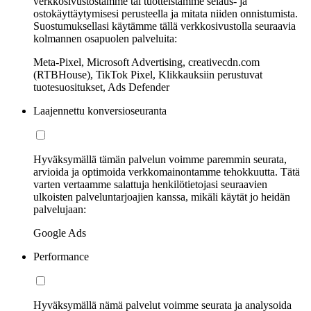
verkkosivustostamme tai tuotteistamme selaus- ja
ostokäyttäytymisesi perusteella ja mitata niiden onnistumista.
Suostumuksellasi käytämme tällä verkkosivustolla seuraavia
kolmannen osapuolen palveluita:
Meta-Pixel, Microsoft Advertising, creativecdn.com
(RTBHouse), TikTok Pixel, Klikkauksiin perustuvat
tuotesuositukset, Ads Defender
Laajennettu konversioseuranta
Hyväksymällä tämän palvelun voimme paremmin seurata,
arvioida ja optimoida verkkomainontamme tehokkuutta. Tätä
varten vertaamme salattuja henkilötietojasi seuraavien
ulkoisten palveluntarjoajien kanssa, mikäli käytät jo heidän
palvelujaan:
Google Ads
Performance
Hyväksymällä nämä palvelut voimme seurata ja analysoida