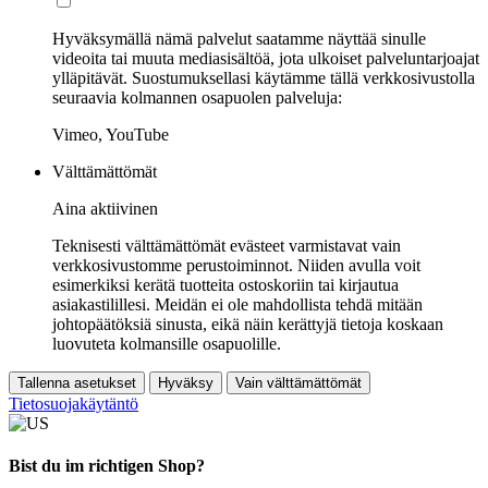
Hyväksymällä nämä palvelut saatamme näyttää sinulle
videoita tai muuta mediasisältöä, jota ulkoiset palveluntarjoajat
ylläpitävät. Suostumuksellasi käytämme tällä verkkosivustolla
seuraavia kolmannen osapuolen palveluja:
Vimeo, YouTube
Välttämättömät
Aina aktiivinen
Teknisesti välttämättömät evästeet varmistavat vain
verkkosivustomme perustoiminnot. Niiden avulla voit
esimerkiksi kerätä tuotteita ostoskoriin tai kirjautua
asiakastilillesi. Meidän ei ole mahdollista tehdä mitään
johtopäätöksiä sinusta, eikä näin kerättyjä tietoja koskaan
luovuteta kolmansille osapuolille.
Tallenna asetukset
Hyväksy
Vain välttämättömät
Tietosuojakäytäntö
Bist du im richtigen Shop?