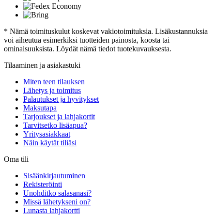
* Nämä toimituskulut koskevat vakiotoimituksia. Lisäkustannuksia
voi aiheutua esimerkiksi tuotteiden painosta, koosta tai
ominaisuuksista. Löydät nämä tiedot tuotekuvauksesta.
Tilaaminen ja asiakastuki
Miten teen tilauksen
Lähetys ja toimitus
Palautukset ja hyvitykset
Maksutapa
Tarjoukset ja lahjakortit
Tarvitsetko lisäapua?
Yritysasiakkaat
Näin käytät tiliäsi
Oma tili
Sisäänkirjautuminen
Rekisteröinti
Unohditko salasanasi?
Missä lähetykseni on?
Lunasta lahjakortti