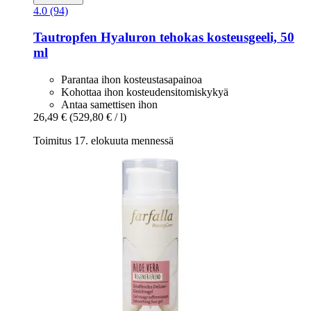
4.0 (94)
Tautropfen
Hyaluron tehokas kosteusgeeli, 50
ml
Parantaa ihon kosteustasapainoa
Kohottaa ihon kosteudensitomiskykyä
Antaa samettisen ihon
26,49 €
(529,80 € / l)
Toimitus 17. elokuuta mennessä