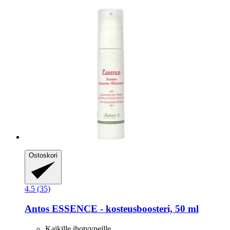
Ostoskori
4.5 (35)
Antos
ESSENCE -​ kosteusboosteri, 50 ml
Kaikille ihotyypeille