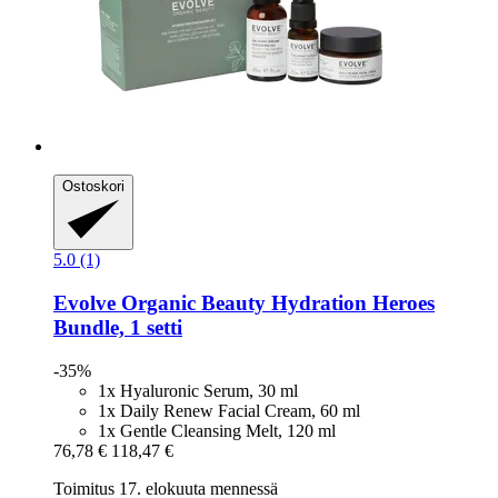
Ostoskori
5.0 (1)
Evolve Organic Beauty
Hydration Heroes
Bundle, 1 setti
-35%
1x Hyaluronic Serum, 30 ml
1x Daily Renew Facial Cream, 60 ml
1x Gentle Cleansing Melt, 120 ml
76,78 €
118,47 €
Toimitus 17. elokuuta mennessä