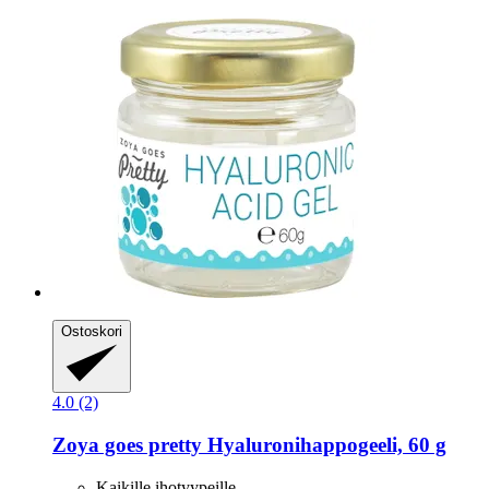
Ostoskori
4.0 (2)
Zoya goes pretty
Hyaluronihappogeeli, 60 g
Kaikille ihotyypeille