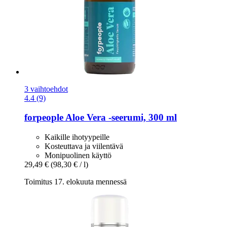
3 vaihtoehdot
4.4 (9)
forpeople
Aloe Vera -​seerumi, 300 ml
Kaikille ihotyypeille
Kosteuttava ja viilentävä
Monipuolinen käyttö
29,49 €
(98,30 € / l)
Toimitus 17. elokuuta mennessä