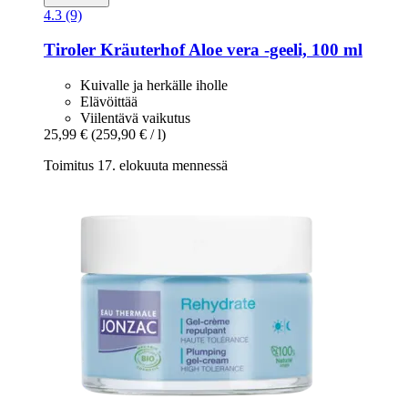
4.3 (9)
Tiroler Kräuterhof
Aloe vera -​geeli, 100 ml
Kuivalle ja herkälle iholle
Elävöittää
Viilentävä vaikutus
25,99 €
(259,90 € / l)
Toimitus 17. elokuuta mennessä