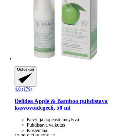
Ostoskori
4.0 (179)
Delidea
Apple & Bamboo puhdistava
kasvovoidegeeli, 50 ml
Kevyt ja nopeasti imeytyvä
Puhdistava vaikutus
Kosteuttaa
12,29 €
(245,80 € / l)