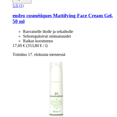
5.0 (1)
endro cosmétiques
Mattifying Face Cream Gel,
50 ml
Rasvaiselle iholle ja sekaiholle
Seboreguloivat ominaisuudet
Raikas koostumus
17,69 €
(353,80 € / l)
Toimitus 17. elokuuta mennessä