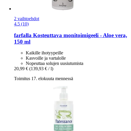
2 vaihtoehdot
4.5 (10)
farfalla
Kosteuttava monitoimigeeli -​ Aloe vera,
150 ml
Kaikille ihotyypeille
Kasvoille ja vartalolle
Nopeuttaa solujen uusiutumista
20,99 €
(139,93 € / l)
Toimitus 17. elokuuta mennessä