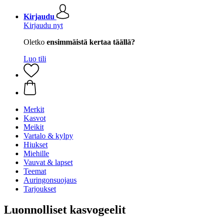
Kirjaudu
Kirjaudu nyt
Oletko
ensimmäistä kertaa täällä?
Luo tili
Merkit
Kasvot
Meikit
Vartalo & kylpy
Hiukset
Miehille
Vauvat & lapset
Teemat
Auringonsuojaus
Tarjoukset
Luonnolliset kasvogeelit