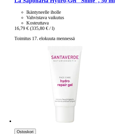
La Saponaria
Hydro-​Gel "Shine", 50 ml
Ikäntyneelle iholle
Vahvistava vaikutus
Kosteuttava
16,79 €
(335,80 € / l)
Toimitus 17. elokuuta mennessä
Ostoskori