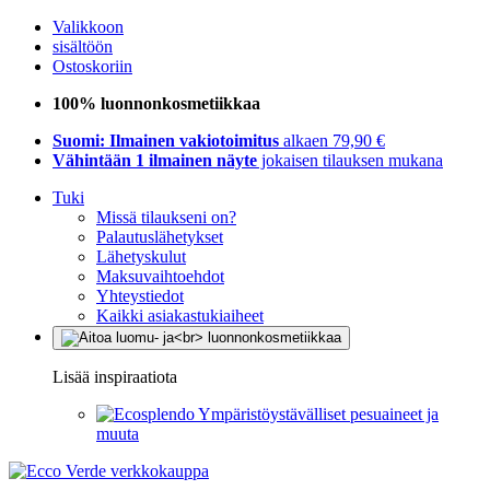
Valikkoon
sisältöön
Ostoskoriin
100% luonnonkosmetiikkaa
Suomi: Ilmainen vakiotoimitus
alkaen 79,90 €
Vähintään 1 ilmainen näyte
jokaisen tilauksen mukana
Tuki
Missä tilaukseni on?
Palautuslähetykset
Lähetyskulut
Maksuvaihtoehdot
Yhteystiedot
Kaikki asiakastukiaiheet
Lisää inspiraatiota
Ympäristöystävälliset pesuaineet ja
muuta