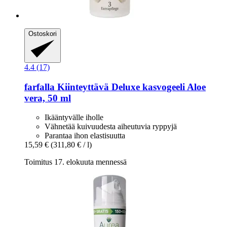
Ostoskori
4.4 (17)
farfalla
Kiinteyttävä Deluxe kasvogeeli Aloe
vera, 50 ml
Ikääntyvälle iholle
Vähnetää kuivuudesta aiheutuvia ryppyjä
Parantaa ihon elastisuutta
15,59 €
(311,80 € / l)
Toimitus 17. elokuuta mennessä