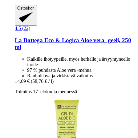
Ostoskori
4.5 (22)
La Bottega Eco & Logica
Aloe vera -​geeli, 250
ml
Kaikille ihotyypeille, myös herkälle ja ärsyyntyneelle
iholle
97 % puhdasta Aloe vera -mehua
Rauhoittava ja virkistävä vaikutus
14,69 €
(58,76 € / l)
Toimitus 17. elokuuta mennessä