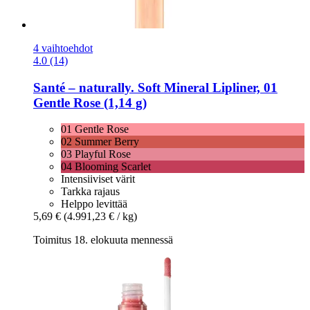
4 vaihtoehdot
4.0 (14)
Santé – naturally.
Soft Mineral Lipliner, 01
Gentle Rose (1,14 g)
01 Gentle Rose
02 Summer Berry
03 Playful Rose
04 Blooming Scarlet
Intensiiviset värit
Tarkka rajaus
Helppo levittää
5,69 €
(4.991,23 € / kg)
Toimitus 18. elokuuta mennessä