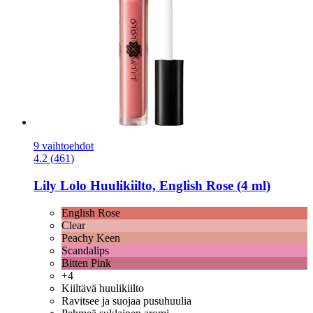
9 vaihtoehdot
4.2 (461)
Lily Lolo
Huulikiilto, English Rose (4 ml)
English Rose
Clear
Peachy Keen
Scandalips
Bitten Pink
+4
Kiiltävä huulikiilto
Ravitsee ja suojaa pusuhuulia