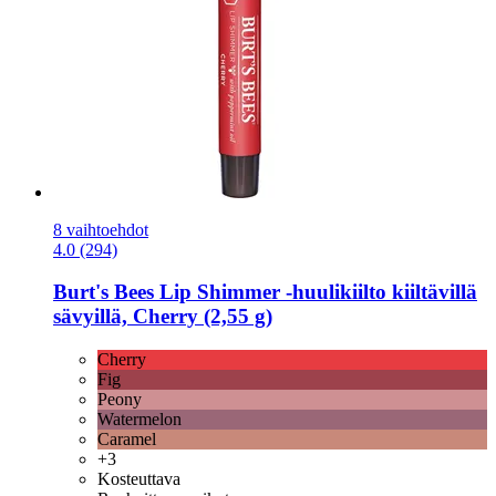
8 vaihtoehdot
4.0 (294)
Burt's Bees
Lip Shimmer -​huulikiilto kiiltävillä
sävyillä, Cherry (2,55 g)
Cherry
Fig
Peony
Watermelon
Caramel
+3
Kosteuttava