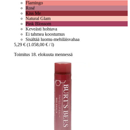
Flamingo
Rosé
Kiss Me
Natural Glam
Pink Blossom
Keveästi hohtava
Ei tahmea koostumus
Sisältää luomu-mehiläisvahaa
5,29 €
(1.058,00 € / l)
Toimitus 18. elokuuta mennessä