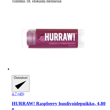
Toimitus 18. elokuuta mennessä
Ostoskori
4.7 (49)
HURRAW!
Raspberry huulivoidepuikko, 4,80
g