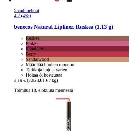
5 vaihtoehdot
4.2 (458)
benecos
Natural Lipliner, Ruskea (1,13 g)
Ruskea
Pinkki
Punainen!
Berry
Sandalwood
Määrittää huulten muodon
Tarkkoja linjoja varten
Hoitaa & kosteuttaa
3,19 €
(2.823,01 € / kg)
Toimitus 18. elokuuta mennessä