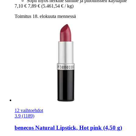
Sopii myös herkille silmille ja piilolinssien käyttäjille
7,10 €
7,89 €
(5.461,54 € / kg)
Toimitus 18. elokuuta mennessä
12 vaihtoehdot
3.9 (1189)
benecos
Natural Lipstick, Hot pink (4,50 g)