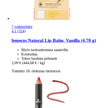
7 vaihtoehdot
4.1 (324)
benecos
Natural Lip Balm, Vanilla (4,70 g)
Myös tuoksuttomana saatavilla
Kosteuttaa
Tekee huulista pehmeät
2,09 €
(444,68 € / kg)
Toimitus 18. elokuuta mennessä