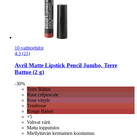
10 vaihtoehdot
4.3 (21)
Avril
Matte Lipstick Pencil Jumbo, Terre
Battue (2 g)
-30%
Terre Battue
Rose crépuscule
Rose vinyle
Tendresse
Rouge Baiser
+5
Vahvat värit
Matta lopputulos
Miellyttävän kermainen koostumus