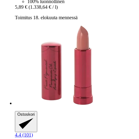
100% luonnollinen
5,89 €
(1.338,64 € / l)
Toimitus 18. elokuuta mennessä
Ostoskori
4.4 (101)