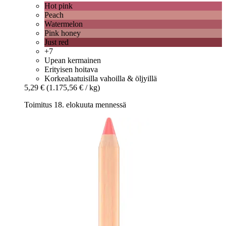
Hot pink
Peach
Watermelon
Pink honey
Just red
+7
Upean kermainen
Erityisen hoitava
Korkealaatuisilla vahoilla & öljyillä
5,29 €
(1.175,56 € / kg)
Toimitus 18. elokuuta mennessä