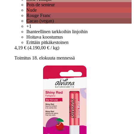
Pois de senteur
Nude
Rouge Franc
Cacao (vegan)
+1
Ihanteellinen tarkkoihin linjoihin
Hoitava koostumus
Erittäin pitkäkestoinen
4,19 €
(4.190,00 € / kg)
Toimitus 18. elokuuta mennessä