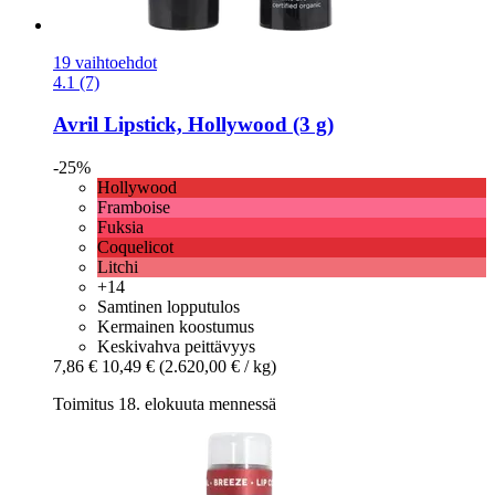
19 vaihtoehdot
4.1 (7)
Avril
Lipstick, Hollywood (3 g)
-25%
Hollywood
Framboise
Fuksia
Coquelicot
Litchi
+14
Samtinen lopputulos
Kermainen koostumus
Keskivahva peittävyys
7,86 €
10,49 €
(2.620,00 € / kg)
Toimitus 18. elokuuta mennessä