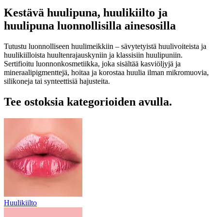
Kestävä huulipuna, huulikiilto ja
huulipuna luonnollisilla ainesosilla
Tutustu luonnolliseen huulimeikkiin – sävytetyistä huulivoiteista ja
huulikiilloista huultenrajauskyniin ja klassisiin huulipuniin.
Sertifioitu luonnonkosmetiikka, joka sisältää kasviöljyjä ja
mineraalipigmenttejä, hoitaa ja korostaa huulia ilman mikromuovia,
silikoneja tai synteettisiä hajusteita.
Tee ostoksia kategorioiden avulla.
Huulikiilto