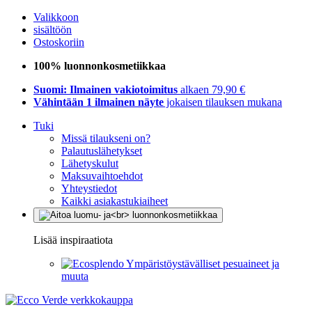
Valikkoon
sisältöön
Ostoskoriin
100% luonnonkosmetiikkaa
Suomi: Ilmainen vakiotoimitus
alkaen 79,90 €
Vähintään 1 ilmainen näyte
jokaisen tilauksen mukana
Tuki
Missä tilaukseni on?
Palautuslähetykset
Lähetyskulut
Maksuvaihtoehdot
Yhteystiedot
Kaikki asiakastukiaiheet
Lisää inspiraatiota
Ympäristöystävälliset pesuaineet ja
muuta