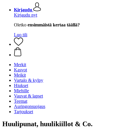
Kirjaudu
Kirjaudu nyt
Oletko
ensimmäistä kertaa täällä?
Luo tili
Merkit
Kasvot
Meikit
Vartalo & kylpy
Hiukset
Miehille
Vauvat & lapset
Teemat
Auringonsuojaus
Tarjoukset
Huulipunat, huulikiillot & Co.