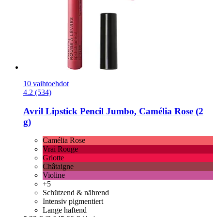
10 vaihtoehdot
4.2 (534)
Avril
Lipstick Pencil Jumbo, Camélia Rose (2
g)
Camélia Rose
Vrai Rouge
Griotte
Châtaigne
Violine
+5
Schützend & nährend
Intensiv pigmentiert
Lange haftend