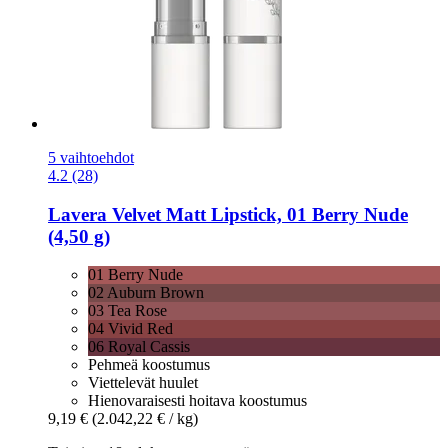
5 vaihtoehdot
4.2 (28)
Lavera
Velvet Matt Lipstick, 01 Berry Nude
(4,50 g)
01 Berry Nude
02 Auburn Brown
03 Tea Rose
04 Vivid Red
06 Royal Cassis
Pehmeä koostumus
Viettelevät huulet
Hienovaraisesti hoitava koostumus
9,19 €
(2.042,22 € / kg)