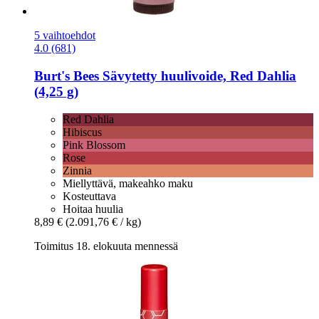
5 vaihtoehdot
4.0 (681)
Burt's Bees
Sävytetty huulivoide, Red Dahlia
(4,25 g)
Red Dahlia
Hibiscus
Pink Blossom
Rose
Zinnia
Miellyttävä, makeahko maku
Kosteuttava
Hoitaa huulia
8,89 €
(2.091,76 € / kg)
Toimitus 18. elokuuta mennessä