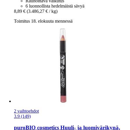
Rauhoittava vaikutus
6 luonnollista hedelmäistä sävyä
8,89 €
(3.486,27 € / kg)
Toimitus 18. elokuuta mennessä
2 vaihtoehdot
3.9 (149)
puroBIO cosmetics
Huuli-​ ja luomivärikynä,