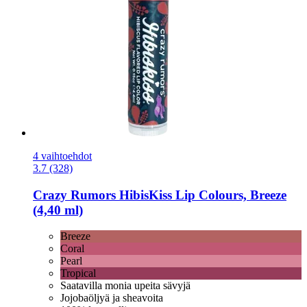
4 vaihtoehdot
3.7 (328)
Crazy Rumors
HibisKiss Lip Colours, Breeze
(4,40 ml)
Breeze
Coral
Pearl
Tropical
Saatavilla monia upeita sävyjä
Jojobaöljyä ja sheavoita