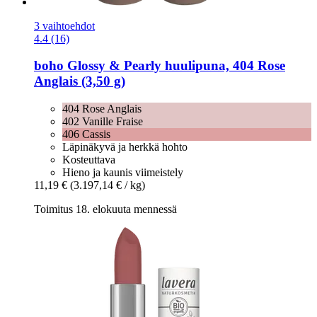
3 vaihtoehdot
4.4 (16)
boho
Glossy & Pearly huulipuna, 404 Rose
Anglais (3,50 g)
404 Rose Anglais
402 Vanille Fraise
406 Cassis
Läpinäkyvä ja herkkä hohto
Kosteuttava
Hieno ja kaunis viimeistely
11,19 €
(3.197,14 € / kg)
Toimitus 18. elokuuta mennessä