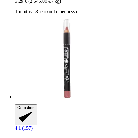
5,29 €
(2.645,00 € / kg)
Toimitus 18. elokuuta mennessä
Ostoskori
4.1 (157)