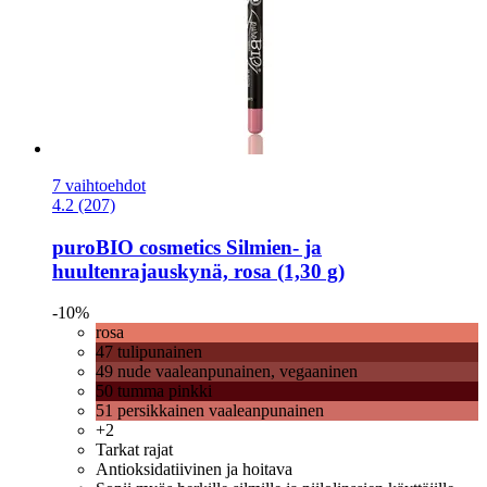
7 vaihtoehdot
4.2 (207)
puroBIO cosmetics
Silmien-​ ja
huultenrajauskynä, rosa (1,30 g)
-10%
rosa
47 tulipunainen
49 nude vaaleanpunainen, vegaaninen
50 tumma pinkki
51 persikkainen vaaleanpunainen
+2
Tarkat rajat
Antioksidatiivinen ja hoitava