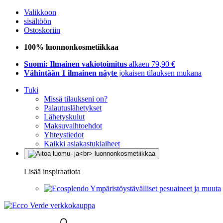
Valikkoon
sisältöön
Ostoskoriin
100% luonnonkosmetiikkaa
Suomi: Ilmainen vakiotoimitus
alkaen 79,90 €
Vähintään 1 ilmainen näyte
jokaisen tilauksen mukana
Tuki
Missä tilaukseni on?
Palautuslähetykset
Lähetyskulut
Maksuvaihtoehdot
Yhteystiedot
Kaikki asiakastukiaiheet
Lisää inspiraatiota
Ympäristöystävälliset pesuaineet ja muuta