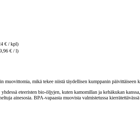
24 € / kpl)
9,96 € / l)
n muovittomia, mikä tekee niistä täydellisen kumppanin päivittäiseen käy
yhdessä eteeristen bio-öljyjen, kuten kamomillan ja kehäkukan kanssa
eltuja ainesosia. BPA-vapaasta muovista valmistetussa kierrätettävässä p