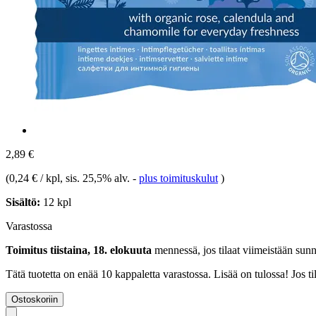
2,89 €
(
0,24 € / kpl
, sis. 25,5% alv.
-
plus toimituskulut
)
Sisältö:
12 kpl
Varastossa
Toimitus tiistaina, 18. elokuuta
mennessä, jos tilaat viimeistään
sunn
Tätä tuotetta on enää 10 kappaletta varastossa. Lisää on tulossa! Jos 
Ostoskoriin