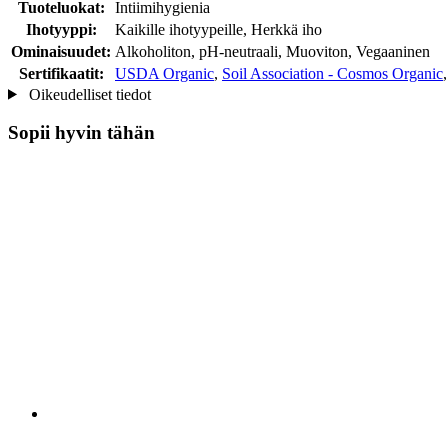
Tuoteluokat:
Intiimihygienia
Ihotyyppi:
Kaikille ihotyypeille, Herkkä iho
Ominaisuudet:
Alkoholiton, pH-neutraali, Muoviton, Vegaaninen
Sertifikaatit:
USDA Organic
,
Soil Association - Cosmos Organic
Oikeudelliset tiedot
Sopii hyvin tähän