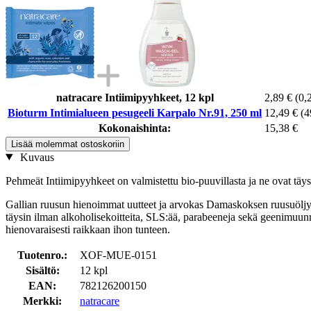
natracare Intiimipyyhkeet, 12 kpl
2,89 €
(0,
Bioturm Intimialueen pesugeeli Karpalo Nr.91, 250 ml
12,49 €
(4
Kokonaishinta:
15,38 €
Lisää molemmat ostoskoriin
Kuvaus
Pehmeät Intiimipyyhkeet on valmistettu bio-puuvillasta ja ne ovat täysi
Gallian ruusun hienoimmat uutteet ja arvokas Damaskoksen ruusuöljy 
täysin ilman alkoholisekoitteita, SLS:ää, parabeeneja sekä geenimuunn
hienovaraisesti raikkaan ihon tunteen.
Tuotenro.:
XOF-MUE-0151
Sisältö:
12 kpl
EAN:
782126200150
Merkki:
natracare