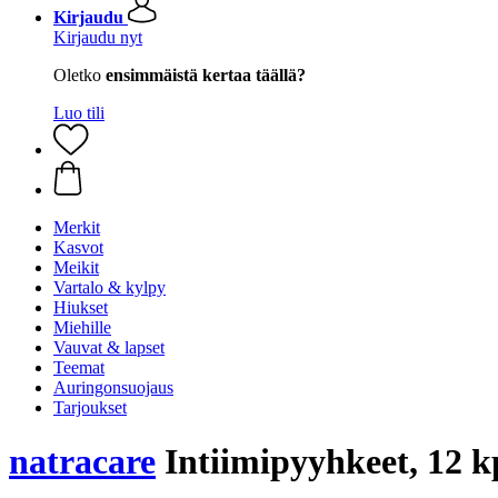
Kirjaudu
Kirjaudu nyt
Oletko
ensimmäistä kertaa täällä?
Luo tili
Merkit
Kasvot
Meikit
Vartalo & kylpy
Hiukset
Miehille
Vauvat & lapset
Teemat
Auringonsuojaus
Tarjoukset
natracare
Intiimipyyhkeet, 12 k