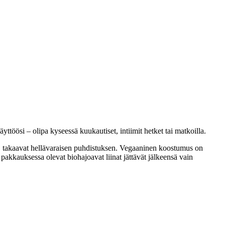
ttöösi – olipa kyseessä kuukautiset, intiimit hetket tai matkoilla.
, takaavat hellävaraisen puhdistuksen. Vegaaninen koostumus on
akkauksessa olevat biohajoavat liinat jättävät jälkeensä vain