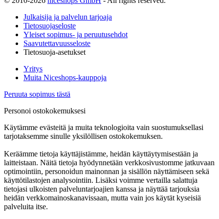
© 2010-2026
niceshops GmbH
- All rights reserved.
Julkaisija ja palvelun tarjoaja
Tietosuojaseloste
Yleiset sopimus- ja peruutusehdot
Saavutettavuusseloste
Tietosuoja-asetukset
Yritys
Muita Niceshops-kauppoja
Peruuta sopimus tästä
Personoi ostokokemuksesi
Käytämme evästeitä ja muita teknologioita vain suostumuksellasi
tarjotaksemme sinulle yksilöllisen ostokokemuksen.
Keräämme tietoja käyttäjistämme, heidän käyttäytymisestään ja
laitteistaan. Näitä tietoja hyödynnetään verkkosivustomme jatkuvaan
optimointiin, personoidun mainonnan ja sisällön näyttämiseen sekä
käyttötilastojen analysointiin. Lisäksi voimme vertailla salattuja
tietojasi ulkoisten palveluntarjoajien kanssa ja näyttää tarjouksia
heidän verkkomainoskanavissaan, mutta vain jos käytät kyseisiä
palveluita itse.