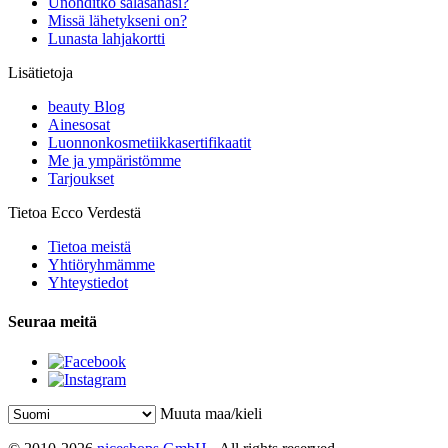
Unohditko salasanasi?
Missä lähetykseni on?
Lunasta lahjakortti
Lisätietoja
beauty Blog
Ainesosat
Luonnonkosmetiikkasertifikaatit
Me ja ympäristömme
Tarjoukset
Tietoa Ecco Verdestä
Tietoa meistä
Yhtiöryhmämme
Yhteystiedot
Seuraa meitä
Muuta maa/kieli