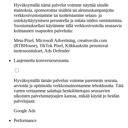
Hyväksymällä nämä palvelut voimme näyttää sinulle
mainoksia, sponsoroitua sisältöä tai alennuskampanjoita
verkkosivustostamme tai tuotteistamme selaus- ja
ostokäyttäytymisesi perusteella ja mitata niiden onnistumista.
Suostumuksellasi käytämme tällä verkkosivustolla seuraavia
kolmannen osapuolen palveluita:
Meta-Pixel, Microsoft Advertising, creativecdn.com
(RTBHouse), TikTok Pixel, Klikkauksiin perustuvat
tuotesuositukset, Ads Defender
Laajennettu konversioseuranta
Hyväksymällä tämän palvelun voimme paremmin seurata,
arvioida ja optimoida verkkomainontamme tehokkuutta. Tätä
varten vertaamme salattuja henkilötietojasi seuraavien
ulkoisten palveluntarjoajien kanssa, mikäli käytät jo heidän
palvelujaan:
Google Ads
Performance