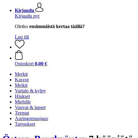
Kirjaudu
Kirjaudu nyt
Oletko
ensimmäistä kertaa täällä?
Luo tili
Ostoskori
0,00 €
Merkit
Kasvot
Meikit
Vartalo & kylpy
Hiukset
Miehille
Vauvat & lapset
Teemat
Auringonsuojaus
Tarjoukset