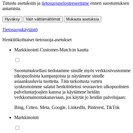
Tutustu asetuksiin ja
tietosuojaselosteeseemme
ennen suostumuksen
antamista.
Hyväksy
Vain välttämättömät
Mukauta asetuksia
Tietosuojakäytäntö
Henkilökohtaiset tietosuoja-asetukset
Markkinointi Customer-Match:in kautta
Suostumuksellasi tiedotamme sinulle myös verkkosivustomme
ulkopuolisista kampanjoista ja näytämme sinulle
asiaankuuluvia tuotteita. Tätä tarkoitusta varten
synkronoimme salatut henkilötietosi seuraavien ulkopuolisten
palveluntarjoajien kanssa ja käytämme heidän
verkkomainontakanaviaan, jos käytät jo heidän palvelujaan:
Bing, Criteo, Meta, Google, LinkedIn, Pinterest, TikTok
Markkinointi