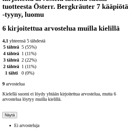
tuotteesta Österr. Bergkräuter 7 kääpiötä
-tyyny, luomu
6 kirjoitettua arvostelua muilla kielillä
4,1
yhteensä 5 tähdestä
5 tähteä
5
(55%)
4 tähteä
1
(11%)
3 tähteä
2
(22%)
2 tähteä
1
(11%)
1 tähti
0
(0%)
9
arvostelua
Kielellä suomi ei löydy yhtään kirjoitettua arvostelua, mutta 6
arvostelua löytyy muilla kielillä.
Näytä
Ei arvosteluja