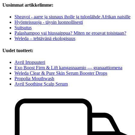
Uusimmat artikkelimme:
Sheavoi - aarre ja siunaus iholle ja tulonlähde Afrikan naisille
Hyönteissuoja - täysin luonnollisesti
Suitsutus
Palashampoo vai hiussaippua? Miten ne eroavat toisistaan?
Weleda – tehtävänä ekologisuus
Uudet tuotteet:
Avril Irtopuuteri
Exo Boost Firm & Lift kangasnaamio — granaattiomena
Weleda Clear & Pure Skin Serum Booster Drops
Propolia Mouthwash
Avril Soothing Scalp Serum