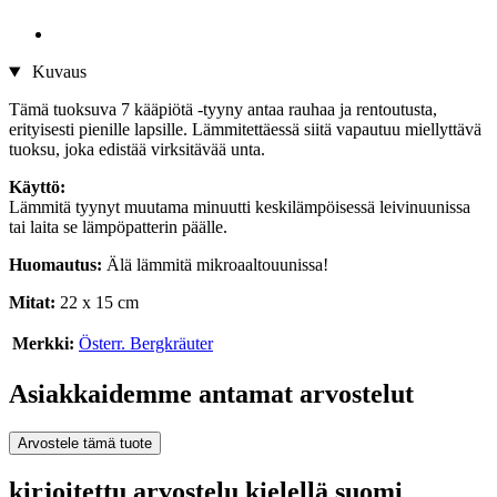
Kuvaus
Tämä tuoksuva 7 kääpiötä -tyyny antaa rauhaa ja rentoutusta,
erityisesti pienille lapsille. Lämmitettäessä siitä vapautuu miellyttävä
tuoksu, joka edistää virksitävää unta.
Käyttö:
Lämmitä tyynyt muutama minuutti keskilämpöisessä leivinuunissa
tai laita se lämpöpatterin päälle.
Huomautus:
Älä lämmitä mikroaaltouunissa!
Mitat:
22 x 15 cm
Merkki:
Österr. Bergkräuter
Asiakkaidemme antamat arvostelut
Arvostele tämä tuote
kirjoitettu arvostelu kielellä suomi