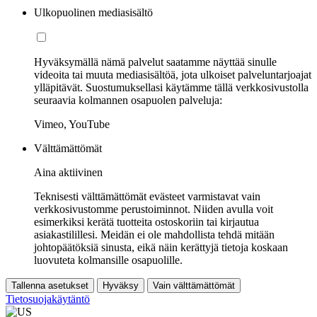
Ulkopuolinen mediasisältö
Hyväksymällä nämä palvelut saatamme näyttää sinulle
videoita tai muuta mediasisältöä, jota ulkoiset palveluntarjoajat
ylläpitävät. Suostumuksellasi käytämme tällä verkkosivustolla
seuraavia kolmannen osapuolen palveluja:
Vimeo, YouTube
Välttämättömät
Aina aktiivinen
Teknisesti välttämättömät evästeet varmistavat vain
verkkosivustomme perustoiminnot. Niiden avulla voit
esimerkiksi kerätä tuotteita ostoskoriin tai kirjautua
asiakastilillesi. Meidän ei ole mahdollista tehdä mitään
johtopäätöksiä sinusta, eikä näin kerättyjä tietoja koskaan
luovuteta kolmansille osapuolille.
Tallenna asetukset
Hyväksy
Vain välttämättömät
Tietosuojakäytäntö