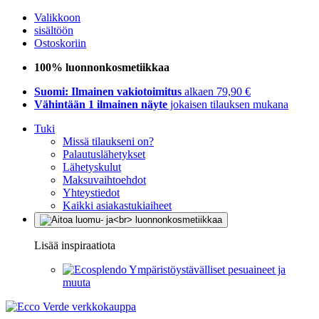
Valikkoon
sisältöön
Ostoskoriin
100% luonnonkosmetiikkaa
Suomi: Ilmainen vakiotoimitus
alkaen 79,90 €
Vähintään 1 ilmainen näyte
jokaisen tilauksen mukana
Tuki
Missä tilaukseni on?
Palautuslähetykset
Lähetyskulut
Maksuvaihtoehdot
Yhteystiedot
Kaikki asiakastukiaiheet
Lisää inspiraatiota
Ympäristöystävälliset pesuaineet ja
muuta