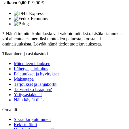
alkaen 0,00 €
9,90 €
* Nämä toimituskulut koskevat vakiotoimituksia. Lisäkustannuksia
voi aiheutua esimerkiksi tuotteiden painosta, koosta tai
ominaisuuksista. Löydät nämä tiedot tuotekuvauksesta.
Tilaaminen ja asiakastuki
Miten teen tilauksen
Lähetys ja toimitus
Palautukset ja hyvitykset
Maksutapa
Tarjoukset ja lahjakortit
Tarvitsetko lisäapua?
Yritysasiakkaat
Näin käytät tiliäsi
Oma tili
Sisäänkirjautuminen
Rekisteröinti