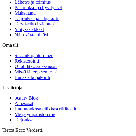
Lähetys ja toimitus
Palautukset ja hyvitykset
Maksutapa
Tarjoukset ja lahjakortit
Tarvitsetko lisäapua?
Yritysasiakkaat
Näin käytät tiliäsi
Oma tili
Sisäänkirjautuminen
Rekisteröinti
Unohditko salasanasi?
Missä lähetykseni on?
Lunasta lahjakortti
Lisätietoja
beauty Blog
Ainesosat
Luonnonkosmetiikkasertifikaatit
Me ja ympäristömme
Tarjoukset
Tietoa Ecco Verdestä