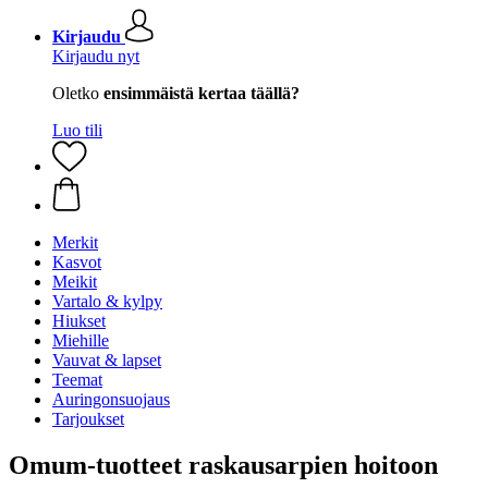
Kirjaudu
Kirjaudu nyt
Oletko
ensimmäistä kertaa täällä?
Luo tili
Merkit
Kasvot
Meikit
Vartalo & kylpy
Hiukset
Miehille
Vauvat & lapset
Teemat
Auringonsuojaus
Tarjoukset
Omum-tuotteet raskausarpien hoitoon