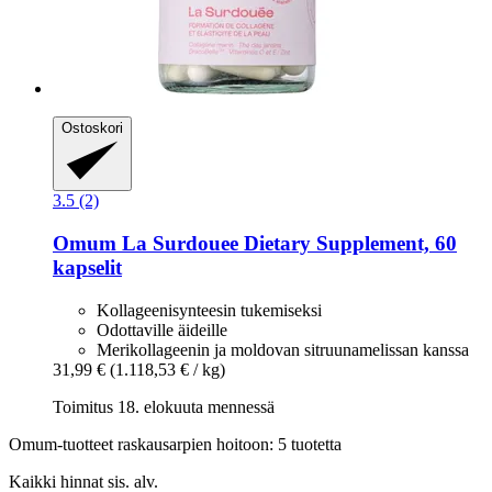
Ostoskori
3.5 (2)
Omum
La Surdouee Dietary Supplement, 60
kapselit
Kollageenisynteesin tukemiseksi
Odottaville äideille
Merikollageenin ja moldovan sitruunamelissan kanssa
31,99 €
(1.118,53 € / kg)
Toimitus 18. elokuuta mennessä
Omum-tuotteet raskausarpien hoitoon: 5 tuotetta
Kaikki hinnat sis. alv.