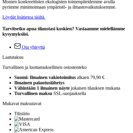
Monien konkreettisten ekologisten toimenpiteidemme avulla
pyrimme minimoimaan ympäristö- ja ilmastovaikutuksemme.
Löydät lisätietoa täältä.
Tarvitsetko apua tilaustasi koskien? Vastaamme mielellämme
kysymyksiisi.
Ota yhteyttä
Laatutakuu
Turvallinen ja luottamuksellinen ostostenteko
Suomi: Ilmainen vakiotoimitus
alkaen 79,90 €
Ilmainen palautuslähetys
Vähintään 1 ilmainen näyte
jokaisen tilauksen mukana
Turvallinen maksu
SSL-suojauksella
Mukavat maksutavat
Tilisiirto