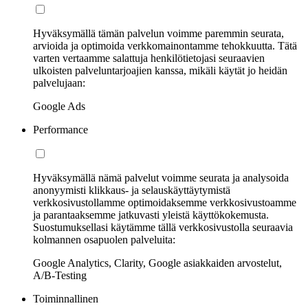
Hyväksymällä tämän palvelun voimme paremmin seurata,
arvioida ja optimoida verkkomainontamme tehokkuutta. Tätä
varten vertaamme salattuja henkilötietojasi seuraavien
ulkoisten palveluntarjoajien kanssa, mikäli käytät jo heidän
palvelujaan:
Google Ads
Performance
Hyväksymällä nämä palvelut voimme seurata ja analysoida
anonyymisti klikkaus- ja selauskäyttäytymistä
verkkosivustollamme optimoidaksemme verkkosivustoamme
ja parantaaksemme jatkuvasti yleistä käyttökokemusta.
Suostumuksellasi käytämme tällä verkkosivustolla seuraavia
kolmannen osapuolen palveluita:
Google Analytics, Clarity, Google asiakkaiden arvostelut,
A/B-Testing
Toiminnallinen