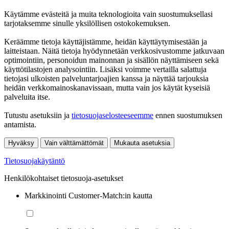
Käytämme evästeitä ja muita teknologioita vain suostumuksellasi
tarjotaksemme sinulle yksilöllisen ostokokemuksen.
Keräämme tietoja käyttäjistämme, heidän käyttäytymisestään ja
laitteistaan. Näitä tietoja hyödynnetään verkkosivustomme jatkuvaan
optimointiin, personoidun mainonnan ja sisällön näyttämiseen sekä
käyttötilastojen analysointiin. Lisäksi voimme vertailla salattuja
tietojasi ulkoisten palveluntarjoajien kanssa ja näyttää tarjouksia
heidän verkkomainoskanavissaan, mutta vain jos käytät kyseisiä
palveluita itse.
Tutustu asetuksiin ja
tietosuojaselosteeseemme
ennen suostumuksen
antamista.
Hyväksy
Vain välttämättömät
Mukauta asetuksia
Tietosuojakäytäntö
Henkilökohtaiset tietosuoja-asetukset
Markkinointi Customer-Match:in kautta