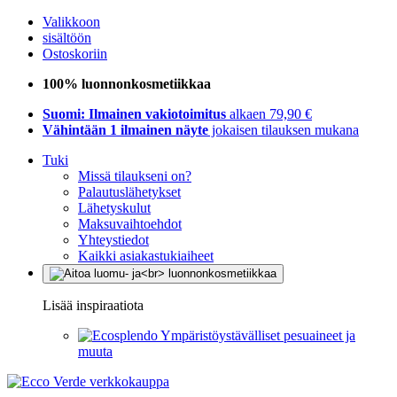
Valikkoon
sisältöön
Ostoskoriin
100% luonnonkosmetiikkaa
Suomi: Ilmainen vakiotoimitus
alkaen 79,90 €
Vähintään 1 ilmainen näyte
jokaisen tilauksen mukana
Tuki
Missä tilaukseni on?
Palautuslähetykset
Lähetyskulut
Maksuvaihtoehdot
Yhteystiedot
Kaikki asiakastukiaiheet
Lisää inspiraatiota
Ympäristöystävälliset pesuaineet ja
muuta