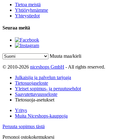
Tietoa meistä
Yhtiöryhmämme
Yhteystiedot
Seuraa meitä
Muuta maa/kieli
© 2010-2026
niceshops GmbH
- All rights reserved.
Julkaisija ja palvelun tarjoaja
Tietosuojaseloste
Yleiset sopimus- ja peruutusehdot
Saavutettavuusseloste
Tietosuoja-asetukset
Yritys
Muita Niceshops-kauppoja
Peruuta sopimus tästä
Personoi ostokokemuksesi