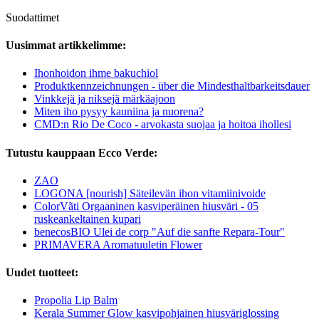
Suodattimet
Uusimmat artikkelimme:
Ihonhoidon ihme bakuchiol
Produktkennzeichnungen - über die Mindesthaltbarkeitsdauer
Vinkkejä ja niksejä märkäajoon
Miten iho pysyy kauniina ja nuorena?
CMD:n Rio De Coco - arvokasta suojaa ja hoitoa ihollesi
Tutustu kauppaan Ecco Verde:
ZAO
LOGONA [nourish] Säteilevän ihon vitamiinivoide
ColorVãti Orgaaninen kasviperäinen hiusväri - 05
ruskeankeltainen kupari
benecosBIO Ulei de corp "Auf die sanfte Repara-Tour"
PRIMAVERA Aromatuuletin Flower
Uudet tuotteet:
Propolia Lip Balm
Kerala Summer Glow kasvipohjainen hiusväriglossing