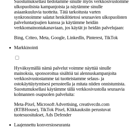
Suostumuksellasi tiedotamme sinulle myös verkkosivustomme
ulkopuolisista kampanjoista ja näytämme sinulle
asiaankuuluvia tuotteita. Tätä tarkoitusta varten
synkronoimme salatut henkilötietosi seuraavien ulkopuolisten
palveluntarjoajien kanssa ja käytämme heidän
verkkomainontakanaviaan, jos käytät jo heidän palvelujaan:
Bing, Criteo, Meta, Google, LinkedIn, Pinterest, TikTok
Markkinointi
Hyväksymällä nämä palvelut voimme näyttää sinulle
mainoksia, sponsoroitua sisältöä tai alennuskampanjoita
verkkosivustostamme tai tuotteistamme selaus- ja
ostokäyttäytymisesi perusteella ja mitata niiden onnistumista.
Suostumuksellasi käytämme tällä verkkosivustolla seuraavia
kolmannen osapuolen palveluita:
Meta-Pixel, Microsoft Advertising, creativecdn.com
(RTBHouse), TikTok Pixel, Klikkauksiin perustuvat
tuotesuositukset, Ads Defender
Laajennettu konversioseuranta