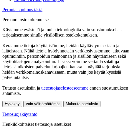
Peruuta sopimus tästä
Personoi ostokokemuksesi
Käytämme evästeitä ja muita teknologioita vain suostumuksellasi
tarjotaksemme sinulle yksilöllisen ostokokemuksen.
Keräämme tietoja käyttäjistämme, heidän käyttäytymisestään ja
laitteistaan. Näitä tietoja hyödynnetään verkkosivustomme jatkuvaan
optimointiin, personoidun mainonnan ja sisällön näyttämiseen sekä
käyttötilastojen analysointiin. Lisäksi voimme vertailla salattuja
tietojasi ulkoisten palveluntarjoajien kanssa ja näyttää tarjouksia
heidän verkkomainoskanavissaan, mutta vain jos käytät kyseisiä
palveluita itse.
Tutustu asetuksiin ja
tietosuojaselosteeseemme
ennen suostumuksen
antamista.
Hyväksy
Vain välttämättömät
Mukauta asetuksia
Tietosuojakäytäntö
Henkilökohtaiset tietosuoja-asetukset