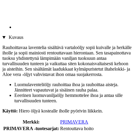
Kuvaus
Rauhoittavaa laventelia sisältävä vartaloöljy sopii kuivalle ja herkälle
iholle ja sopii mainiosti rentouttavaan hierontaan. Sen tasapainottava
tuoksu yhdistettynä lämpimään vaniljan tuoksuun antaa
turvallisuuden tunteen ja vaikuttaa siten kokonaisvaltaisesti kehoon
ja aisteihin. Sen sisältämät laadukkaat kylmäpuristetut iltahelokki- ja
Aloe vera -öljyt vahvistavat ihon omaa suojakerrosta.
Luomulaventeliöljy rauhoittaa ihoa ja rauhoittaa aisteja.
Jännitteet vapautuvat ja sisäinen rauha palaa.
Eeerinen luomuvaniljaöljy hemmottelee ihoa ja antaa sille
turvallisuuden tunteen.
Käyttö:
Hiero öljyä kostealle iholle pyörivin liikkein.
Merkki:
PRIMAVERA
PRIMAVERA -tuotesarjat:
Rentouttava hoito