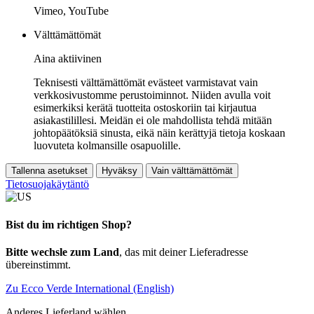
Vimeo, YouTube
Välttämättömät
Aina aktiivinen
Teknisesti välttämättömät evästeet varmistavat vain
verkkosivustomme perustoiminnot. Niiden avulla voit
esimerkiksi kerätä tuotteita ostoskoriin tai kirjautua
asiakastilillesi. Meidän ei ole mahdollista tehdä mitään
johtopäätöksiä sinusta, eikä näin kerättyjä tietoja koskaan
luovuteta kolmansille osapuolille.
Tallenna asetukset
Hyväksy
Vain välttämättömät
Tietosuojakäytäntö
Bist du im richtigen Shop?
Bitte wechsle zum Land
, das mit deiner Lieferadresse
übereinstimmt.
Zu Ecco Verde International (English)
Anderes Lieferland wählen