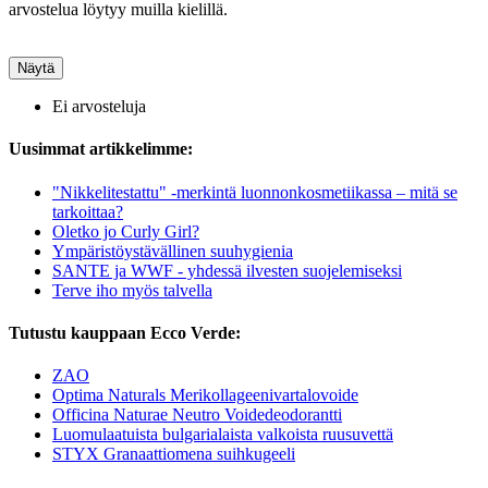
arvostelua löytyy muilla kielillä.
Näytä
Ei arvosteluja
Uusimmat artikkelimme:
"Nikkelitestattu" -merkintä luonnonkosmetiikassa – mitä se
tarkoittaa?
Oletko jo Curly Girl?
Ympäristöystävällinen suuhygienia
SANTE ja WWF - yhdessä ilvesten suojelemiseksi
Terve iho myös talvella
Tutustu kauppaan Ecco Verde:
ZAO
Optima Naturals Merikollageenivartalovoide
Officina Naturae Neutro Voidedeodorantti
Luomulaatuista bulgarialaista valkoista ruusuvettä
STYX Granaattiomena suihkugeeli