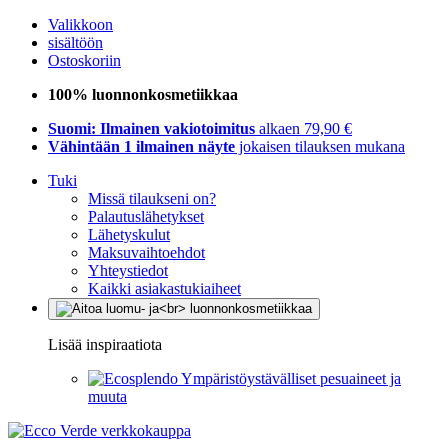
Valikkoon
sisältöön
Ostoskoriin
100% luonnonkosmetiikkaa
Suomi: Ilmainen vakiotoimitus
alkaen 79,90 €
Vähintään 1 ilmainen näyte
jokaisen tilauksen mukana
Tuki
Missä tilaukseni on?
Palautuslähetykset
Lähetyskulut
Maksuvaihtoehdot
Yhteystiedot
Kaikki asiakastukiaiheet
Lisää inspiraatiota
Ympäristöystävälliset pesuaineet ja
muuta