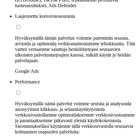
tuotesuositukset, Ads Defender
Laajennettu konversioseuranta
Hyväksymällä tämän palvelun voimme paremmin seurata,
arvioida ja optimoida verkkomainontamme tehokkuutta. Tätä
varten vertaamme salattuja henkilötietojasi seuraavien
ulkoisten palveluntarjoajien kanssa, mikäli käytät jo heidän
palvelujaan:
Google Ads
Performance
Hyväksymällä nämä palvelut voimme seurata ja analysoida
anonyymisti klikkaus- ja selauskäyttäytymistä
verkkosivustollamme optimoidaksemme verkkosivustoamme
ja parantaaksemme jatkuvasti yleistä käyttökokemusta.
Suostumuksellasi käytämme tällä verkkosivustolla seuraavia
kolmannen osapuolen palveluita: