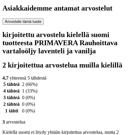
Asiakkaidemme antamat arvostelut
Arvostele tämä tuote
kirjoitettu arvostelu kielellä suomi
tuotteesta PRIMAVERA Rauhoittava
vartaloöljy laventeli ja vanilja
2 kirjoitettua arvostelua muilla kielillä
4,7
yhteensä 5 tähdestä
5 tähteä
2
(66%)
4 tähteä
1
(33%)
3 tähteä
0
(0%)
2 tähteä
0
(0%)
1 tähti
0
(0%)
3
arvostelua
Kielellä suomi ei löydy yhtään kirjoitettua arvostelua, mutta 2