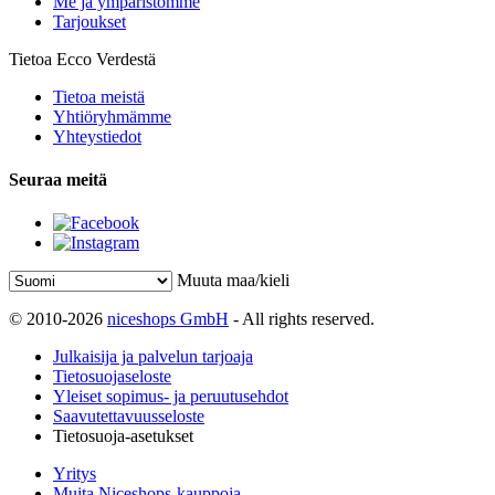
Me ja ympäristömme
Tarjoukset
Tietoa Ecco Verdestä
Tietoa meistä
Yhtiöryhmämme
Yhteystiedot
Seuraa meitä
Muuta maa/kieli
© 2010-2026
niceshops GmbH
- All rights reserved.
Julkaisija ja palvelun tarjoaja
Tietosuojaseloste
Yleiset sopimus- ja peruutusehdot
Saavutettavuusseloste
Tietosuoja-asetukset
Yritys
Muita Niceshops-kauppoja