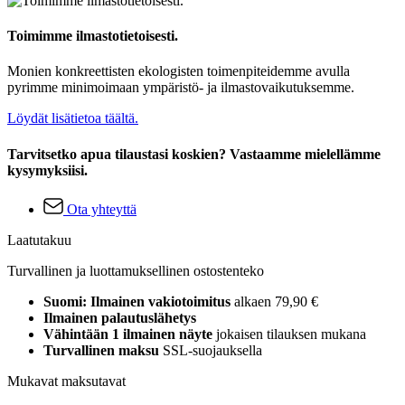
Toimimme ilmastotietoisesti.
Monien konkreettisten ekologisten toimenpiteidemme avulla
pyrimme minimoimaan ympäristö- ja ilmastovaikutuksemme.
Löydät lisätietoa täältä.
Tarvitsetko apua tilaustasi koskien? Vastaamme mielellämme
kysymyksiisi.
Ota yhteyttä
Laatutakuu
Turvallinen ja luottamuksellinen ostostenteko
Suomi: Ilmainen vakiotoimitus
alkaen 79,90 €
Ilmainen palautuslähetys
Vähintään 1 ilmainen näyte
jokaisen tilauksen mukana
Turvallinen maksu
SSL-suojauksella
Mukavat maksutavat