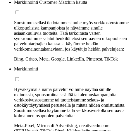
Markkinointi Customer-Match:in kautta
Suostumuksellasi tiedotamme sinulle myös verkkosivustomme
ulkopuolisista kampanjoista ja näytämme sinulle
asiaankuuluvia tuotteita. Tätä tarkoitusta varten
synkronoimme salatut henkilötietosi seuraavien ulkopuolisten
palveluntarjoajien kanssa ja käytämme heidän
verkkomainontakanaviaan, jos käytät jo heidän palvelujaan:
Bing, Criteo, Meta, Google, LinkedIn, Pinterest, TikTok
Markkinointi
Hyväksymällä nämä palvelut voimme näyttää sinulle
mainoksia, sponsoroitua sisältöä tai alennuskampanjoita
verkkosivustostamme tai tuotteistamme selaus- ja
ostokäyttäytymisesi perusteella ja mitata niiden onnistumista.
Suostumuksellasi käytämme tällä verkkosivustolla seuraavia
kolmannen osapuolen palveluita:
Meta-Pixel, Microsoft Advertising, creativecdn.com
(RTBHouse), TikTok Pixel, Klikkauksiin perustuvat