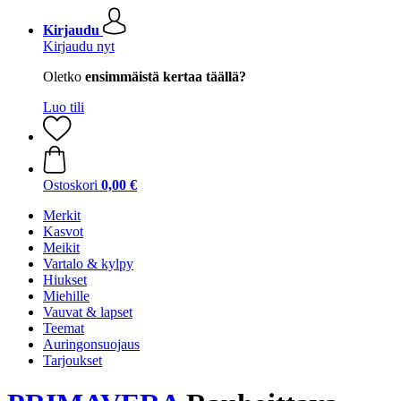
Kirjaudu
Kirjaudu nyt
Oletko
ensimmäistä kertaa täällä?
Luo tili
Ostoskori
0,00 €
Merkit
Kasvot
Meikit
Vartalo & kylpy
Hiukset
Miehille
Vauvat & lapset
Teemat
Auringonsuojaus
Tarjoukset