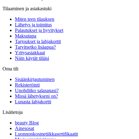
Tilaaminen ja asiakastuki
Miten teen tilauksen
Lähetys ja toimitus
Palautukset ja hyvitykset
Maksutapa
Tarjoukset ja lahjakortit
Tarvitsetko lisäapua?
Yritysasiakkaat
Näin käytät tiliäsi
Oma tili
Sisäänkirjautuminen
Rekisteröinti
Unohditko salasanasi?
Missä lähetykseni on?
Lunasta lahjakortti
Lisätietoja
beauty Blog
Ainesosat
Luonnonkosmetiikkasertifikaatit