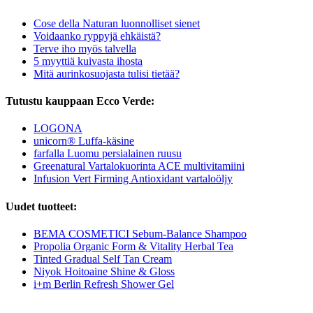
Cose della Naturan luonnolliset sienet
Voidaanko ryppyjä ehkäistä?
Terve iho myös talvella
5 myyttiä kuivasta ihosta
Mitä aurinkosuojasta tulisi tietää?
Tutustu kauppaan Ecco Verde:
LOGONA
unicorn® Luffa-käsine
farfalla Luomu persialainen ruusu
Greenatural Vartalokuorinta ACE multivitamiini
Infusion Vert Firming Antioxidant vartaloöljy
Uudet tuotteet:
BEMA COSMETICI Sebum-Balance Shampoo
Propolia Organic Form & Vitality Herbal Tea
Tinted Gradual Self Tan Cream
Niyok Hoitoaine Shine & Gloss
i+m Berlin Refresh Shower Gel