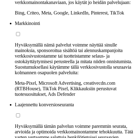
verkkomainontakanaviaan, jos käytät jo heidän palvelujaan:
Bing, Criteo, Meta, Google, LinkedIn, Pinterest, TikTok
Markkinointi
Hyväksymällä nämä palvelut voimme näyttää sinulle
mainoksia, sponsoroitua sisältöä tai alennuskampanjoita
verkkosivustostamme tai tuotteistamme selaus- ja
ostokäyttäytymisesi perusteella ja mitata niiden onnistumista.
Suostumuksellasi käytämme tällä verkkosivustolla seuraavia
kolmannen osapuolen palveluita:
Meta-Pixel, Microsoft Advertising, creativecdn.com
(RTBHouse), TikTok Pixel, Klikkauksiin perustuvat
tuotesuositukset, Ads Defender
Laajennettu konversioseuranta
Hyväksymällä tämän palvelun voimme paremmin seurata,
arvioida ja optimoida verkkomainontamme tehokkuutta. Tätä
varten vertaamme salattuja henkilötietojasi seuraavien