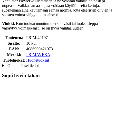
Ventilator Flower -tuulettimeen ja ne voidaan vaihtaa helposti ja
nopeasti. Vaikka samaa siipaa voidaan käyttää useita kertoja,
suositellaan aina käyttämään samaa aromia, jotta eteeristen öljyjen ja
seosten voima säilyy optimaalisesti.
Vinkki
: Kun tuoksu muuttuu merkittävästi tai tuoksusieppa
värjäytyy voimakkaasti, se on hyvä vaihtaa uuteen.
Tuotenro.:
PRIM-42107
Sisältö:
10 kpl
EAN:
4086900421073
Merkki:
PRIMAVERA
Tuoteluokat:
Huonetuoksut
Oikeudelliset tiedot
Sopii hyvin tähän