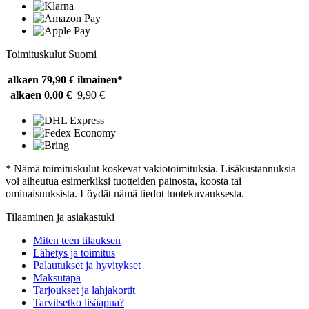
Toimituskulut Suomi
alkaen 79,90 €
ilmainen*
alkaen 0,00 €
9,90 €
* Nämä toimituskulut koskevat vakiotoimituksia. Lisäkustannuksia
voi aiheutua esimerkiksi tuotteiden painosta, koosta tai
ominaisuuksista. Löydät nämä tiedot tuotekuvauksesta.
Tilaaminen ja asiakastuki
Miten teen tilauksen
Lähetys ja toimitus
Palautukset ja hyvitykset
Maksutapa
Tarjoukset ja lahjakortit
Tarvitsetko lisäapua?