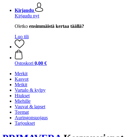
Kirjaudu
Kirjaudu nyt
Oletko
ensimmäistä kertaa täällä?
Luo tili
Ostoskori
0,00 €
Merkit
Kasvot
Meikit
Vartalo & kylpy
Hiukset
Miehille
Vauvat & lapset
Teemat
Auringonsuojaus
Tarjoukset