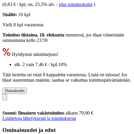
(
0,83 € / kpl
, sis. 25,5% alv.
-
plus toimituskulut
)
Sisältö:
10 kpl
Vielä 8 kpl varastossa
Toimitus tiistaina, 18. elokuuta
mennessä, jos tilaat viimeistään
sunnuntaina kello 23:59
Hyödynnä säästötarjous!
alk. 2 vain
7,46 €
/ kpl
-10%
Tätä tuotetta on enää 8 kappaletta varastossa. Lisää on tulossa! Jos
tilaat suuremman määrän, saattaa se vaikuttaa toimituspäivämäärään.
Ostoskoriin
Suomi: Ilmainen vakiotoimitus
alkaen 79,90 €
Lisätietoja lähetyksestä ja toimituksesta
Ominaisuudet ja edut