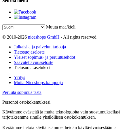
Seuraa meitä
Muuta maa/kieli
© 2010-2026
niceshops GmbH
- All rights reserved.
Julkaisija ja palvelun tarjoaja
Tietosuojaseloste
Yleiset sopimus- ja peruutusehdot
Saavutettavuusseloste
Tietosuoja-asetukset
Yritys
Muita Niceshops-kauppoja
Peruuta sopimus tästä
Personoi ostokokemuksesi
Käytämme evästeitä ja muita teknologioita vain suostumuksellasi
tarjotaksemme sinulle yksilöllisen ostokokemuksen.
Keräämme tietoja käyttäjistämme, heidän käyttäytymisestään ja