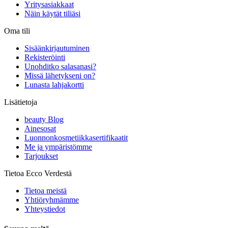
Yritysasiakkaat
Näin käytät tiliäsi
Oma tili
Sisäänkirjautuminen
Rekisteröinti
Unohditko salasanasi?
Missä lähetykseni on?
Lunasta lahjakortti
Lisätietoja
beauty Blog
Ainesosat
Luonnonkosmetiikkasertifikaatit
Me ja ympäristömme
Tarjoukset
Tietoa Ecco Verdestä
Tietoa meistä
Yhtiöryhmämme
Yhteystiedot