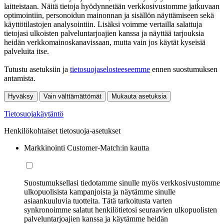
laitteistaan. Näitä tietoja hyödynnetään verkkosivustomme jatkuvaan
optimointiin, personoidun mainonnan ja sisällön näyttämiseen sekä
käyttötilastojen analysointiin. Lisäksi voimme vertailla salattuja
tietojasi ulkoisten palveluntarjoajien kanssa ja näyttää tarjouksia
heidän verkkomainoskanavissaan, mutta vain jos käytät kyseisiä
palveluita itse.
Tutustu asetuksiin ja
tietosuojaselosteeseemme
ennen suostumuksen
antamista.
Hyväksy
Vain välttämättömät
Mukauta asetuksia
Tietosuojakäytäntö
Henkilökohtaiset tietosuoja-asetukset
Markkinointi Customer-Match:in kautta
Suostumuksellasi tiedotamme sinulle myös verkkosivustomme
ulkopuolisista kampanjoista ja näytämme sinulle
asiaankuuluvia tuotteita. Tätä tarkoitusta varten
synkronoimme salatut henkilötietosi seuraavien ulkopuolisten
palveluntarjoajien kanssa ja käytämme heidän