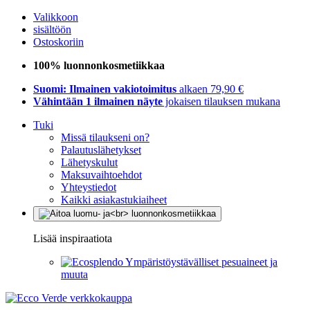
Valikkoon
sisältöön
Ostoskoriin
100% luonnonkosmetiikkaa
Suomi: Ilmainen vakiotoimitus
alkaen 79,90 €
Vähintään 1 ilmainen näyte
jokaisen tilauksen mukana
Tuki
Missä tilaukseni on?
Palautuslähetykset
Lähetyskulut
Maksuvaihtoehdot
Yhteystiedot
Kaikki asiakastukiaiheet
Lisää inspiraatiota
Ympäristöystävälliset pesuaineet ja
muuta