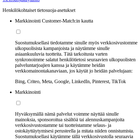
Henkilökohtaiset tietosuoja-asetukset
Markkinointi Customer-Match:in kautta
Suostumuksellasi tiedotamme sinulle myös verkkosivustomme
ulkopuolisista kampanjoista ja näytämme sinulle
asiaankuuluvia tuotteita. Tätä tarkoitusta varten
synkronoimme salatut henkilötietosi seuraavien ulkopuolisten
palveluntarjoajien kanssa ja käytämme heidän
verkkomainontakanaviaan, jos käytät jo heidän palvelujaan:
Bing, Criteo, Meta, Google, LinkedIn, Pinterest, TikTok
Markkinointi
Hyväksymällä nämä palvelut voimme näyttää sinulle
mainoksia, sponsoroitua sisältöä tai alennuskampanjoita
verkkosivustostamme tai tuotteistamme selaus- ja
ostokäyttäytymisesi perusteella ja mitata niiden onnistumista.
Suostumuksellasi käytämme tällä verkkosivustolla seuraavia