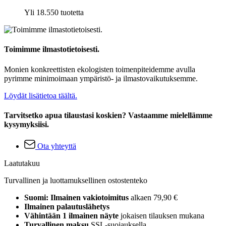
Yli 18.550 tuotetta
Toimimme ilmastotietoisesti.
Monien konkreettisten ekologisten toimenpiteidemme avulla
pyrimme minimoimaan ympäristö- ja ilmastovaikutuksemme.
Löydät lisätietoa täältä.
Tarvitsetko apua tilaustasi koskien? Vastaamme mielellämme
kysymyksiisi.
Ota yhteyttä
Laatutakuu
Turvallinen ja luottamuksellinen ostostenteko
Suomi: Ilmainen vakiotoimitus
alkaen 79,90 €
Ilmainen palautuslähetys
Vähintään 1 ilmainen näyte
jokaisen tilauksen mukana
Turvallinen maksu
SSL-suojauksella