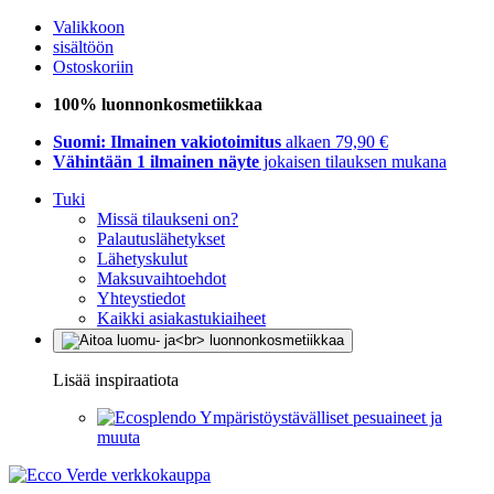
Valikkoon
sisältöön
Ostoskoriin
100% luonnonkosmetiikkaa
Suomi: Ilmainen vakiotoimitus
alkaen 79,90 €
Vähintään 1 ilmainen näyte
jokaisen tilauksen mukana
Tuki
Missä tilaukseni on?
Palautuslähetykset
Lähetyskulut
Maksuvaihtoehdot
Yhteystiedot
Kaikki asiakastukiaiheet
Lisää inspiraatiota
Ympäristöystävälliset pesuaineet ja
muuta