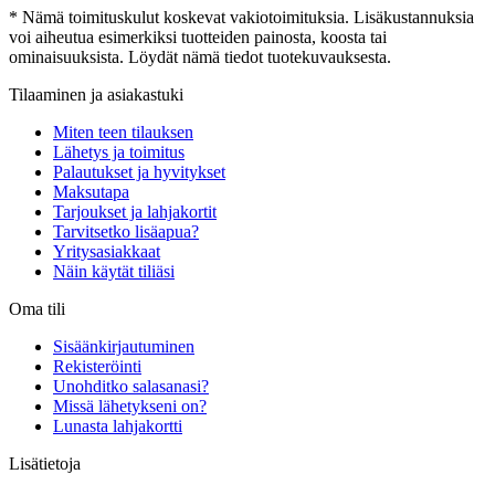
* Nämä toimituskulut koskevat vakiotoimituksia. Lisäkustannuksia
voi aiheutua esimerkiksi tuotteiden painosta, koosta tai
ominaisuuksista. Löydät nämä tiedot tuotekuvauksesta.
Tilaaminen ja asiakastuki
Miten teen tilauksen
Lähetys ja toimitus
Palautukset ja hyvitykset
Maksutapa
Tarjoukset ja lahjakortit
Tarvitsetko lisäapua?
Yritysasiakkaat
Näin käytät tiliäsi
Oma tili
Sisäänkirjautuminen
Rekisteröinti
Unohditko salasanasi?
Missä lähetykseni on?
Lunasta lahjakortti
Lisätietoja