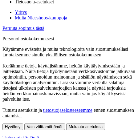
Tietosuoja-asetukset
Yritys
Muita Niceshops-kauppoja
Peruuta sopimus tästä
Personoi ostokokemuksesi
Käytämme evästeitä ja muita teknologioita vain suostumuksellasi
tarjotaksemme sinulle yksilöllisen ostokokemuksen.
Keräämme tietoja käyttäjistämme, heidän käyttäytymisestään ja
laitteistaan. Näitä tietoja hyödynnetään verkkosivustomme jatkuvaan
optimointiin, personoidun mainonnan ja sisällön näyttämiseen sekä
käyttötilastojen analysointiin. Lisäksi voimme vertailla salattuja
tietojasi ulkoisten palveluntarjoajien kanssa ja näyttää tarjouksia
heidän verkkomainoskanavissaan, mutta vain jos käytät kyseisiä
palveluita itse.
Tutustu asetuksiin ja
tietosuojaselosteeseemme
ennen suostumuksen
antamista.
Hyväksy
Vain välttämättömät
Mukauta asetuksia
Tietosuojakäytäntö