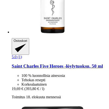
Ostoskori
5.0 (1)
Saint Charles
Five Heroes -​löylytuoksu, 50 ml
100 % luonnollisia ainesosia
Tehokas resepti
Korkealaatuinen
19,69 €
(393,80 € / l)
Toimitus 18. elokuuta mennessä