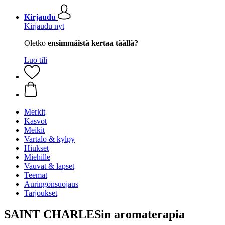
Kirjaudu
Kirjaudu nyt
Oletko
ensimmäistä kertaa täällä?
Luo tili
Merkit
Kasvot
Meikit
Vartalo & kylpy
Hiukset
Miehille
Vauvat & lapset
Teemat
Auringonsuojaus
Tarjoukset
SAINT CHARLESin aromaterapia