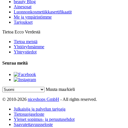
beauty Blog
Ainesosat
Luonnonkosmetiikkasertifikaatit
Me ja ympäristömme
Tarjoukset
Tietoa Ecco Verdestä
Tietoa meistä
Yhtiöryhmämme
Yhteystiedot
Seuraa meitä
Muuta maa/kieli
© 2010-2026
niceshops GmbH
- All rights reserved.
Julkaisija ja palvelun tarjoaja
Tietosuojaseloste
Yleiset sopimus- ja peruutusehdot
Saavutettavuusseloste