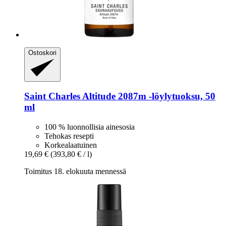
Ostoskori
Saint Charles
Altitude 2087m -​löylytuoksu, 50
ml
100 % luonnollisia ainesosia
Tehokas resepti
Korkealaatuinen
19,69 €
(393,80 € / l)
Toimitus 18. elokuuta mennessä