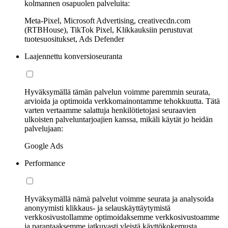
kolmannen osapuolen palveluita:
Meta-Pixel, Microsoft Advertising, creativecdn.com
(RTBHouse), TikTok Pixel, Klikkauksiin perustuvat
tuotesuositukset, Ads Defender
Laajennettu konversioseuranta
Hyväksymällä tämän palvelun voimme paremmin seurata,
arvioida ja optimoida verkkomainontamme tehokkuutta. Tätä
varten vertaamme salattuja henkilötietojasi seuraavien
ulkoisten palveluntarjoajien kanssa, mikäli käytät jo heidän
palvelujaan:
Google Ads
Performance
Hyväksymällä nämä palvelut voimme seurata ja analysoida
anonyymisti klikkaus- ja selauskäyttäytymistä
verkkosivustollamme optimoidaksemme verkkosivustoamme
ja parantaaksemme jatkuvasti yleistä käyttökokemusta.