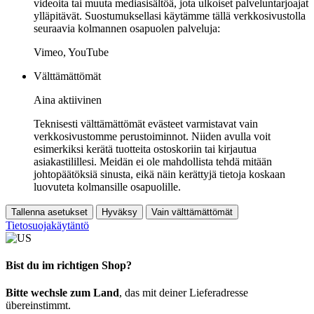
videoita tai muuta mediasisältöä, jota ulkoiset palveluntarjoajat
ylläpitävät. Suostumuksellasi käytämme tällä verkkosivustolla
seuraavia kolmannen osapuolen palveluja:
Vimeo, YouTube
Välttämättömät
Aina aktiivinen
Teknisesti välttämättömät evästeet varmistavat vain
verkkosivustomme perustoiminnot. Niiden avulla voit
esimerkiksi kerätä tuotteita ostoskoriin tai kirjautua
asiakastilillesi. Meidän ei ole mahdollista tehdä mitään
johtopäätöksiä sinusta, eikä näin kerättyjä tietoja koskaan
luovuteta kolmansille osapuolille.
Tallenna asetukset
Hyväksy
Vain välttämättömät
Tietosuojakäytäntö
Bist du im richtigen Shop?
Bitte wechsle zum Land
, das mit deiner Lieferadresse
übereinstimmt.