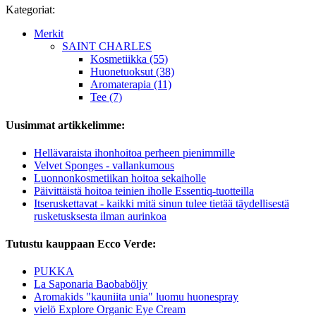
Kategoriat:
Merkit
SAINT CHARLES
Kosmetiikka (55)
Huonetuoksut (38)
Aromaterapia (11)
Tee (7)
Uusimmat artikkelimme:
Hellävaraista ihonhoitoa perheen pienimmille
Velvet Sponges - vallankumous
Luonnonkosmetiikan hoitoa sekaiholle
Päivittäistä hoitoa teinien iholle Essentiq-tuotteilla
Itseruskettavat - kaikki mitä sinun tulee tietää täydellisestä
rusketusksesta ilman aurinkoa
Tutustu kauppaan Ecco Verde:
PUKKA
La Saponaria Baobaböljy
Aromakids "kauniita unia" luomu huonespray
vielö Explore Organic Eye Cream