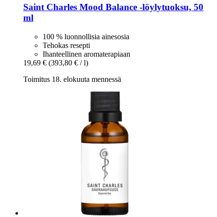
Saint Charles
Mood Balance -​löylytuoksu, 50
ml
100 % luonnollisia ainesosia
Tehokas resepti
Ihanteellinen aromaterapiaan
19,69 €
(393,80 € / l)
Toimitus 18. elokuuta mennessä