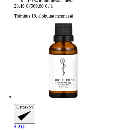
100 % luonnollisia aineita
28,49 €
(569,80 € / l)
Toimitus 18. elokuuta mennessä
Ostoskori
4.0 (1)