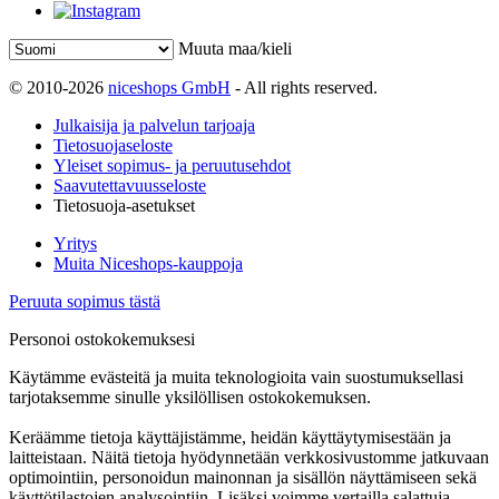
Muuta maa/kieli
© 2010-2026
niceshops GmbH
- All rights reserved.
Julkaisija ja palvelun tarjoaja
Tietosuojaseloste
Yleiset sopimus- ja peruutusehdot
Saavutettavuusseloste
Tietosuoja-asetukset
Yritys
Muita Niceshops-kauppoja
Peruuta sopimus tästä
Personoi ostokokemuksesi
Käytämme evästeitä ja muita teknologioita vain suostumuksellasi
tarjotaksemme sinulle yksilöllisen ostokokemuksen.
Keräämme tietoja käyttäjistämme, heidän käyttäytymisestään ja
laitteistaan. Näitä tietoja hyödynnetään verkkosivustomme jatkuvaan
optimointiin, personoidun mainonnan ja sisällön näyttämiseen sekä
käyttötilastojen analysointiin. Lisäksi voimme vertailla salattuja