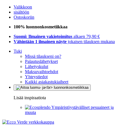
Valikkoon
sisältöön
Ostoskoriin
100% luonnonkosmetiikkaa
Suomi: Ilmainen vakiotoimitus
alkaen 79,90 €
Vähintään 1 ilmainen näyte
jokaisen tilauksen mukana
Tuki
Missä tilaukseni on?
Palautuslähetykset
Lähetyskulut
Maksuvaihtoehdot
Yhteystiedot
Kaikki asiakastukiaiheet
Lisää inspiraatiota
Ympäristöystävälliset pesuaineet ja
muuta