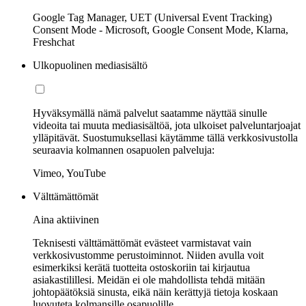
Google Tag Manager, UET (Universal Event Tracking)
Consent Mode - Microsoft, Google Consent Mode, Klarna,
Freshchat
Ulkopuolinen mediasisältö
Hyväksymällä nämä palvelut saatamme näyttää sinulle
videoita tai muuta mediasisältöä, jota ulkoiset palveluntarjoajat
ylläpitävät. Suostumuksellasi käytämme tällä verkkosivustolla
seuraavia kolmannen osapuolen palveluja:
Vimeo, YouTube
Välttämättömät
Aina aktiivinen
Teknisesti välttämättömät evästeet varmistavat vain
verkkosivustomme perustoiminnot. Niiden avulla voit
esimerkiksi kerätä tuotteita ostoskoriin tai kirjautua
asiakastilillesi. Meidän ei ole mahdollista tehdä mitään
johtopäätöksiä sinusta, eikä näin kerättyjä tietoja koskaan
luovuteta kolmansille osapuolille.