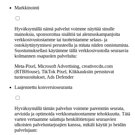
Markkinointi
Hyväksymällä nämä palvelut voimme näyttää sinulle
mainoksia, sponsoroitua sisältöä tai alennuskampanjoita
verkkosivustostamme tai tuotteistamme selaus- ja
ostokäyttäytymisesi perusteella ja mitata niiden onnistumista.
Suostumuksellasi käytämme tällä verkkosivustolla seuraavia
kolmannen osapuolen palveluita:
Meta-Pixel, Microsoft Advertising, creativecdn.com
(RTBHouse), TikTok Pixel, Klikkauksiin perustuvat
tuotesuositukset, Ads Defender
Laajennettu konversioseuranta
Hyväksymällä tämän palvelun voimme paremmin seurata,
arvioida ja optimoida verkkomainontamme tehokkuutta. Tätä
varten vertaamme salattuja henkilötietojasi seuraavien
ulkoisten palveluntarjoajien kanssa, mikäli käytät jo heidän
palvelujaan: