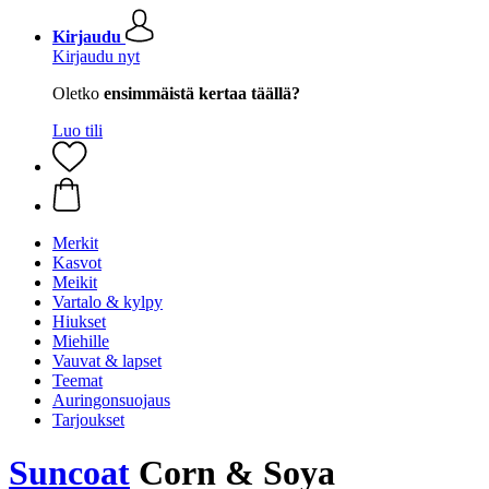
Kirjaudu
Kirjaudu nyt
Oletko
ensimmäistä kertaa täällä?
Luo tili
Merkit
Kasvot
Meikit
Vartalo & kylpy
Hiukset
Miehille
Vauvat & lapset
Teemat
Auringonsuojaus
Tarjoukset
Suncoat
Corn & Soya