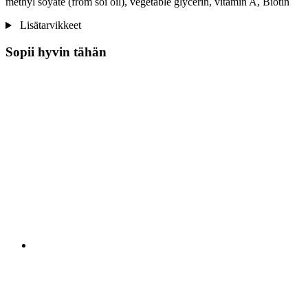
methyl soyate (from soi oil), vegetable glycerin, vitamin A, Biotin
Lisätarvikkeet
Sopii hyvin tähän