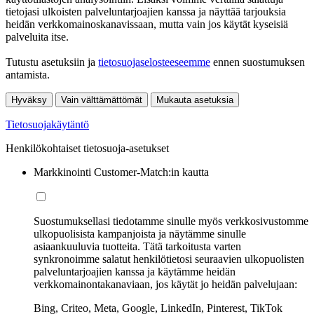
tietojasi ulkoisten palveluntarjoajien kanssa ja näyttää tarjouksia
heidän verkkomainoskanavissaan, mutta vain jos käytät kyseisiä
palveluita itse.
Tutustu asetuksiin ja
tietosuojaselosteeseemme
ennen suostumuksen
antamista.
Hyväksy
Vain välttämättömät
Mukauta asetuksia
Tietosuojakäytäntö
Henkilökohtaiset tietosuoja-asetukset
Markkinointi Customer-Match:in kautta
Suostumuksellasi tiedotamme sinulle myös verkkosivustomme
ulkopuolisista kampanjoista ja näytämme sinulle
asiaankuuluvia tuotteita. Tätä tarkoitusta varten
synkronoimme salatut henkilötietosi seuraavien ulkopuolisten
palveluntarjoajien kanssa ja käytämme heidän
verkkomainontakanaviaan, jos käytät jo heidän palvelujaan:
Bing, Criteo, Meta, Google, LinkedIn, Pinterest, TikTok