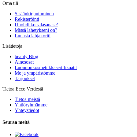
Oma tili
Sisäänkirjautuminen
Rekisteröinti
Unohditko salasanasi?
Missä lähetykseni on?
Lunasta lahjakortti
Lisätietoja
beauty Blog
Ainesosat
Luonnonkosmetiikkasertifikaatit
Me ja ympäristömme
Tarjoukset
Tietoa Ecco Verdestä
Tietoa meistä
Yhtiöryhmämme
Yhteystiedot
Seuraa meitä