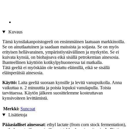
Kuvaus
Tämä kynsilakanpoistogeeli on ensimmäinen laatuaan markkinoilla.
Se on ainutlaatuinen ja saadaan maissista ja soijasta. Se on myös
erityisen hellävarainen, ympäristöystävällinen ja myrkytön. Se ei
kuivata kynsiä, on biohajoava eikä sisällä petrokemian ainesosia.
Ihanteellinen käyttöön kotikylpyhuoneessa tai matkalla.
Tätä geeliä ei myöskään ole testattu eläimillä, eikä se sisällä
eläinperäisiä ainesosia.
Käyttö:
Laita geeliä suoraan kynsille ja levitä vanupuikolla. Anna
vaikuttaa n. 2 minuuttia ja poista lopuksi vanulapulla. Toista
tarvittaessa. Käytön jälkeen suosittelemme kosteuttavan
kynsivoiteen levittämistä.
Merkki:
Suncoat
Lisätietoja
Pääasialliset ainesosat
: ethyl lactate (from corn stock fermentation),