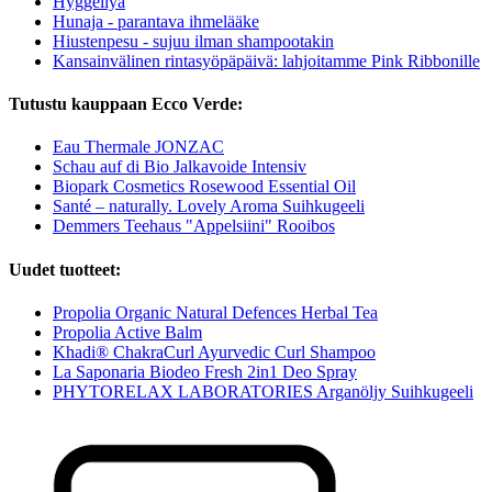
Hyggeilyä
Hunaja - parantava ihmelääke
Hiustenpesu - sujuu ilman shampootakin
Kansainvälinen rintasyöpäpäivä: lahjoitamme Pink Ribbonille
Tutustu kauppaan Ecco Verde:
Eau Thermale JONZAC
Schau auf di Bio Jalkavoide Intensiv
Biopark Cosmetics Rosewood Essential Oil
Santé – naturally. Lovely Aroma Suihkugeeli
Demmers Teehaus "Appelsiini" Rooibos
Uudet tuotteet:
Propolia Organic Natural Defences Herbal Tea
Propolia Active Balm
Khadi® ChakraCurl Ayurvedic Curl Shampoo
La Saponaria Biodeo Fresh 2in1 Deo Spray
PHYTORELAX LABORATORIES Arganöljy Suihkugeeli