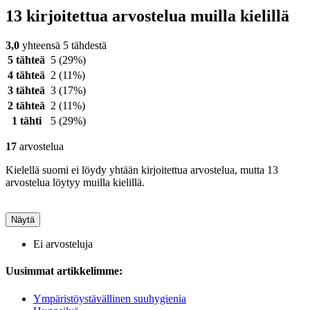
13 kirjoitettua arvostelua muilla kielillä
3,0
yhteensä 5 tähdestä
5 tähteä
5
(29%)
4 tähteä
2
(11%)
3 tähteä
3
(17%)
2 tähteä
2
(11%)
1 tähti
5
(29%)
17
arvostelua
Kielellä suomi ei löydy yhtään kirjoitettua arvostelua, mutta 13
arvostelua löytyy muilla kielillä.
Näytä
Ei arvosteluja
Uusimmat artikkelimme:
Ympäristöystävällinen suuhygienia