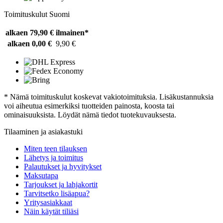
Toimituskulut Suomi
alkaen 79,90 €
ilmainen*
alkaen 0,00 €
9,90 €
* Nämä toimituskulut koskevat vakiotoimituksia. Lisäkustannuksia
voi aiheutua esimerkiksi tuotteiden painosta, koosta tai
ominaisuuksista. Löydät nämä tiedot tuotekuvauksesta.
Tilaaminen ja asiakastuki
Miten teen tilauksen
Lähetys ja toimitus
Palautukset ja hyvitykset
Maksutapa
Tarjoukset ja lahjakortit
Tarvitsetko lisäapua?
Yritysasiakkaat
Näin käytät tiliäsi