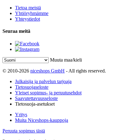
Tietoa meistä
Yhtiöryhmämme
Yhteystiedot
Seuraa meitä
Muuta maa/kieli
© 2010-2026
niceshops GmbH
- All rights reserved.
Julkaisija ja palvelun tarjoaja
Tietosuojaseloste
Yleiset sopimus- ja peruutusehdot
Saavutettavuusseloste
Tietosuoja-asetukset
Yritys
Muita Niceshops-kauppoja
Peruuta sopimus tästä