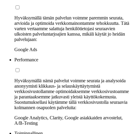
Hyväksymällä tämän palvelun voimme paremmin seurata,
arvioida ja optimoida verkkomainontamme tehokkuutta. Tätä
varten vertaamme salattuja henkilötietojasi seuraavien
ulkoisten palveluntarjoajien kanssa, mikäli käytät jo heidän
palvelujaan:
Google Ads
Performance
Hyväksymällä nämä palvelut voimme seurata ja analysoida
anonyymisti klikkaus- ja selauskäyttäytymistä
verkkosivustollamme optimoidaksemme verkkosivustoamme
ja parantaaksemme jatkuvasti yleistä käyttökokemusta.
Suostumuksellasi käytämme tällä verkkosivustolla seuraavia
kolmannen osapuolen palveluita:
Google Analytics, Clarity, Google asiakkaiden arvostelut,
A/B-Testing
Toiminnallinen