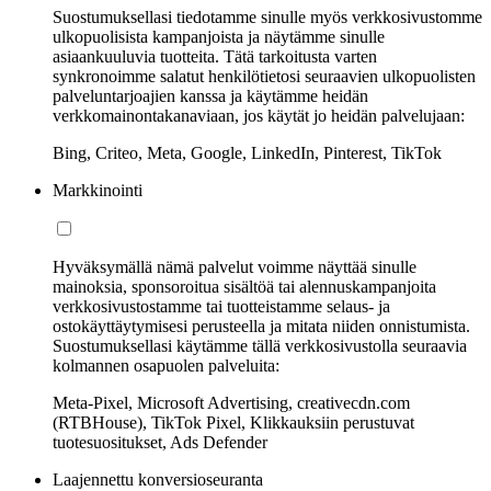
Suostumuksellasi tiedotamme sinulle myös verkkosivustomme
ulkopuolisista kampanjoista ja näytämme sinulle
asiaankuuluvia tuotteita. Tätä tarkoitusta varten
synkronoimme salatut henkilötietosi seuraavien ulkopuolisten
palveluntarjoajien kanssa ja käytämme heidän
verkkomainontakanaviaan, jos käytät jo heidän palvelujaan:
Bing, Criteo, Meta, Google, LinkedIn, Pinterest, TikTok
Markkinointi
Hyväksymällä nämä palvelut voimme näyttää sinulle
mainoksia, sponsoroitua sisältöä tai alennuskampanjoita
verkkosivustostamme tai tuotteistamme selaus- ja
ostokäyttäytymisesi perusteella ja mitata niiden onnistumista.
Suostumuksellasi käytämme tällä verkkosivustolla seuraavia
kolmannen osapuolen palveluita:
Meta-Pixel, Microsoft Advertising, creativecdn.com
(RTBHouse), TikTok Pixel, Klikkauksiin perustuvat
tuotesuositukset, Ads Defender
Laajennettu konversioseuranta