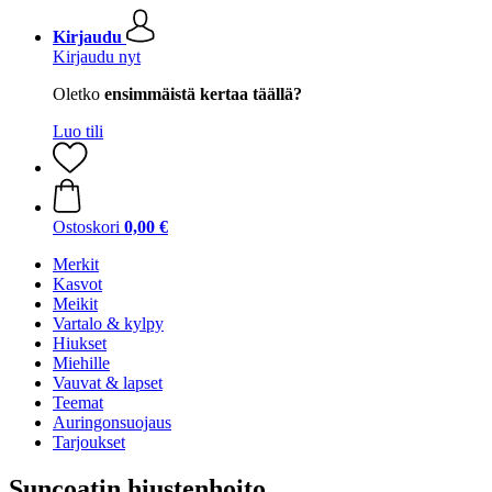
Kirjaudu
Kirjaudu nyt
Oletko
ensimmäistä kertaa täällä?
Luo tili
Ostoskori
0,00 €
Merkit
Kasvot
Meikit
Vartalo & kylpy
Hiukset
Miehille
Vauvat & lapset
Teemat
Auringonsuojaus
Tarjoukset
Suncoatin hiustenhoito