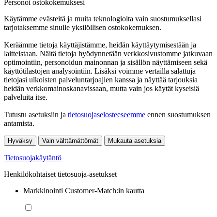
Personoi ostokokemuksesi
Käytämme evästeitä ja muita teknologioita vain suostumuksellasi
tarjotaksemme sinulle yksilöllisen ostokokemuksen.
Keräämme tietoja käyttäjistämme, heidän käyttäytymisestään ja
laitteistaan. Näitä tietoja hyödynnetään verkkosivustomme jatkuvaan
optimointiin, personoidun mainonnan ja sisällön näyttämiseen sekä
käyttötilastojen analysointiin. Lisäksi voimme vertailla salattuja
tietojasi ulkoisten palveluntarjoajien kanssa ja näyttää tarjouksia
heidän verkkomainoskanavissaan, mutta vain jos käytät kyseisiä
palveluita itse.
Tutustu asetuksiin ja
tietosuojaselosteeseemme
ennen suostumuksen
antamista.
Hyväksy
Vain välttämättömät
Mukauta asetuksia
Tietosuojakäytäntö
Henkilökohtaiset tietosuoja-asetukset
Markkinointi Customer-Match:in kautta