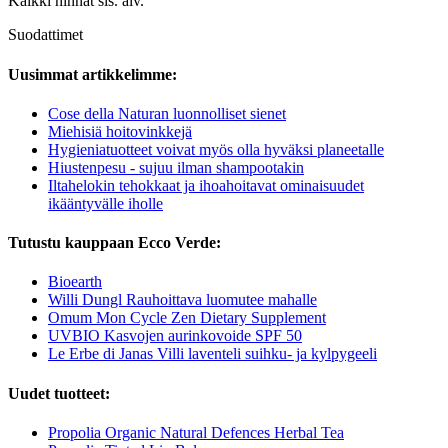
Kaikki hinnat sis. alv.
Suodattimet
Uusimmat artikkelimme:
Cose della Naturan luonnolliset sienet
Miehisiä hoitovinkkejä
Hygieniatuotteet voivat myös olla hyväksi planeetalle
Hiustenpesu - sujuu ilman shampootakin
Iltahelokin tehokkaat ja ihoahoitavat ominaisuudet
ikääntyvälle iholle
Tutustu kauppaan Ecco Verde:
Bioearth
Willi Dungl Rauhoittava luomutee mahalle
Omum Mon Cycle Zen Dietary Supplement
UVBIO Kasvojen aurinkovoide SPF 50
Le Erbe di Janas Villi laventeli suihku- ja kylpygeeli
Uudet tuotteet:
Propolia Organic Natural Defences Herbal Tea