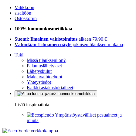
Valikkoon
sisältöön
Ostoskoriin
100% luonnonkosmetiikkaa
Suomi: Ilmainen vakiotoimitus
alkaen 79,90 €
Vähintään 1 ilmainen näyte
jokaisen tilauksen mukana
Tuki
Missä tilaukseni on?
Palautuslähetykset
Lähetyskulut
Maksuvaihtoehdot
Yhteystiedot
Kaikki asiakastukiaiheet
Lisää inspiraatiota
Ympäristöystävälliset pesuaineet ja
muuta