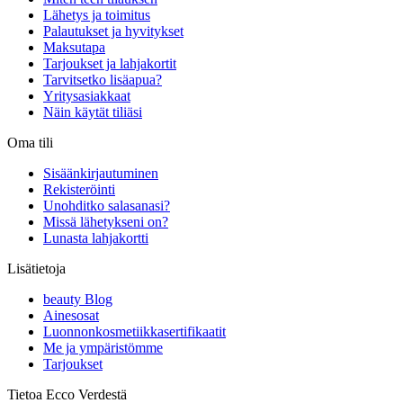
Lähetys ja toimitus
Palautukset ja hyvitykset
Maksutapa
Tarjoukset ja lahjakortit
Tarvitsetko lisäapua?
Yritysasiakkaat
Näin käytät tiliäsi
Oma tili
Sisäänkirjautuminen
Rekisteröinti
Unohditko salasanasi?
Missä lähetykseni on?
Lunasta lahjakortti
Lisätietoja
beauty Blog
Ainesosat
Luonnonkosmetiikkasertifikaatit
Me ja ympäristömme
Tarjoukset
Tietoa Ecco Verdestä