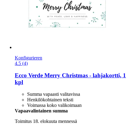
Konfigurieren
4.5 (4)
Ecco Verde
Merry Christmas -​ lahjakortti, 1
kpl
Summa vapaasti valitavissa
Henkilökohtainen teksti
Voimassa koko valikoimaan
Vapaavalintainen summa
Toimitus 18. elokuuta mennessä