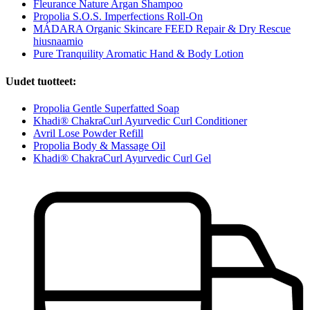
Fleurance Nature Argan Shampoo
Propolia S.O.S. Imperfections Roll-On
MÁDARA Organic Skincare FEED Repair & Dry Rescue
hiusnaamio
Pure Tranquility Aromatic Hand & Body Lotion
Uudet tuotteet:
Propolia Gentle Superfatted Soap
Khadi® ChakraCurl Ayurvedic Curl Conditioner
Avril Lose Powder Refill
Propolia Body & Massage Oil
Khadi® ChakraCurl Ayurvedic Curl Gel