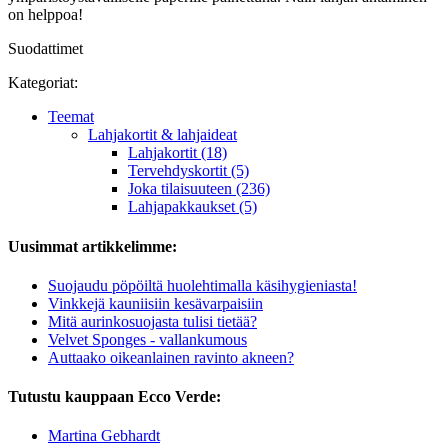
on helppoa!
Suodattimet
Kategoriat:
Teemat
Lahjakortit & lahjaideat
Lahjakortit (18)
Tervehdyskortit (5)
Joka tilaisuuteen (236)
Lahjapakkaukset (5)
Uusimmat artikkelimme:
Suojaudu pöpöiltä huolehtimalla käsihygieniasta!
Vinkkejä kauniisiin kesävarpaisiin
Mitä aurinkosuojasta tulisi tietää?
Velvet Sponges - vallankumous
Auttaako oikeanlainen ravinto akneen?
Tutustu kauppaan Ecco Verde:
Martina Gebhardt