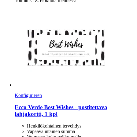
Toimitus 18. elokuuta mennessä
Konfigurieren
Ecco Verde
Best Wishes -​ postitettava
lahjakortti, 1 kpl
Henkilökohtainen tervehdys
Vapaavalintainen summa
Voimassa koko valikoimalle