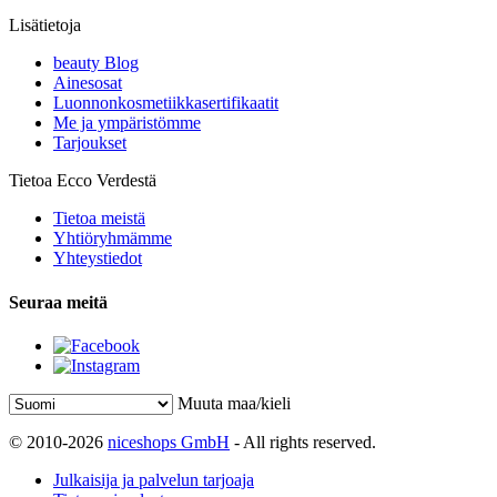
Lisätietoja
beauty Blog
Ainesosat
Luonnonkosmetiikkasertifikaatit
Me ja ympäristömme
Tarjoukset
Tietoa Ecco Verdestä
Tietoa meistä
Yhtiöryhmämme
Yhteystiedot
Seuraa meitä
Muuta maa/kieli
© 2010-2026
niceshops GmbH
- All rights reserved.
Julkaisija ja palvelun tarjoaja