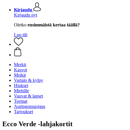
Kirjaudu
Kirjaudu nyt
Oletko
ensimmäistä kertaa täällä?
Luo tili
Merkit
Kasvot
Meikit
Vartalo & kylpy
Hiukset
Miehille
Vauvat & lapset
Teemat
Auringonsuojaus
Tarjoukset
Ecco Verde -lahjakortit