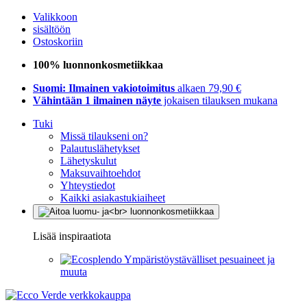
Valikkoon
sisältöön
Ostoskoriin
100% luonnonkosmetiikkaa
Suomi: Ilmainen vakiotoimitus
alkaen 79,90 €
Vähintään 1 ilmainen näyte
jokaisen tilauksen mukana
Tuki
Missä tilaukseni on?
Palautuslähetykset
Lähetyskulut
Maksuvaihtoehdot
Yhteystiedot
Kaikki asiakastukiaiheet
Lisää inspiraatiota
Ympäristöystävälliset pesuaineet ja
muuta