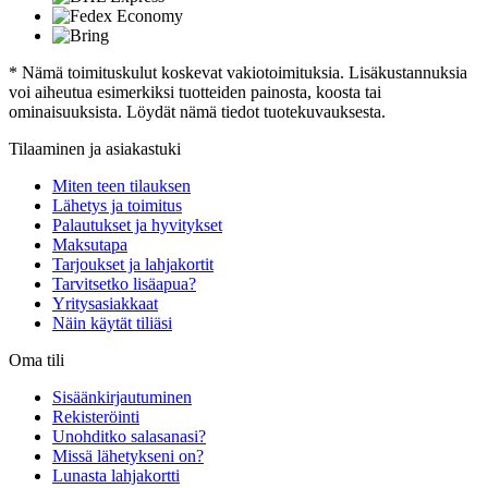
* Nämä toimituskulut koskevat vakiotoimituksia. Lisäkustannuksia
voi aiheutua esimerkiksi tuotteiden painosta, koosta tai
ominaisuuksista. Löydät nämä tiedot tuotekuvauksesta.
Tilaaminen ja asiakastuki
Miten teen tilauksen
Lähetys ja toimitus
Palautukset ja hyvitykset
Maksutapa
Tarjoukset ja lahjakortit
Tarvitsetko lisäapua?
Yritysasiakkaat
Näin käytät tiliäsi
Oma tili
Sisäänkirjautuminen
Rekisteröinti
Unohditko salasanasi?
Missä lähetykseni on?
Lunasta lahjakortti