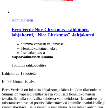
Konfigurieren
Ecco Verde
Nice Christmas -​ sähköinen
lahjakortti, "Nice Christmas" -​lahjakortti
Summa vapaasti valittavissa
Henkilökohtainen teksti
Itse ladattavissa
Vapaavalintainen summa
Toimitus sähköpostitse
Lahjakortit: 18 tuotetta
Kaikki hinnat sis. alv.
Ecco Verdellä on lukuisia lahjakortteja lähes kaikkiin tilaisuuksiin.
Summa on vapaasti valittavissa ja voit lisätä henkilökohtaisen
tekstin. Samalla voit valita kahdesta vaihtoehdosta - lataamiseen ja
tulostamiseen itse tai postitse lähetettäväksi kauniille, laadukkaalle ja
ympäristöystävälliselle paperille painettuna. Näin lahjan antaminen