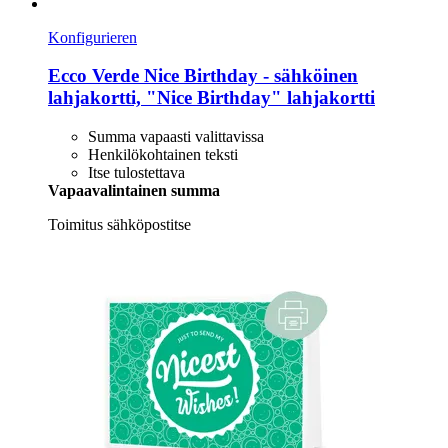
Konfigurieren
Ecco Verde
Nice Birthday -​ sähköinen
lahjakortti, "Nice Birthday" lahjakortti
Summa vapaasti valittavissa
Henkilökohtainen teksti
Itse tulostettava
Vapaavalintainen summa
Toimitus sähköpostitse