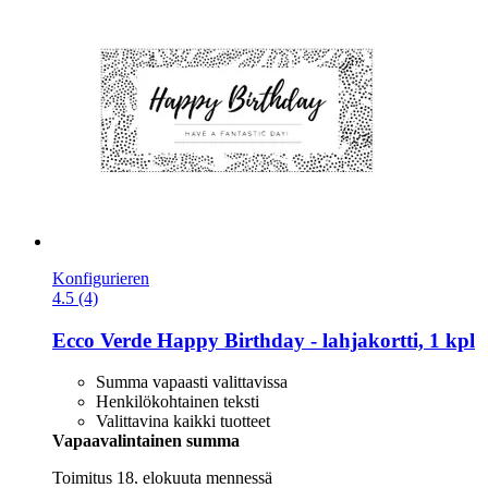
Konfigurieren
4.5 (4)
Ecco Verde
Happy Birthday -​ lahjakortti, 1 kpl
Summa vapaasti valittavissa
Henkilökohtainen teksti
Valittavina kaikki tuotteet
Vapaavalintainen summa
Toimitus 18. elokuuta mennessä