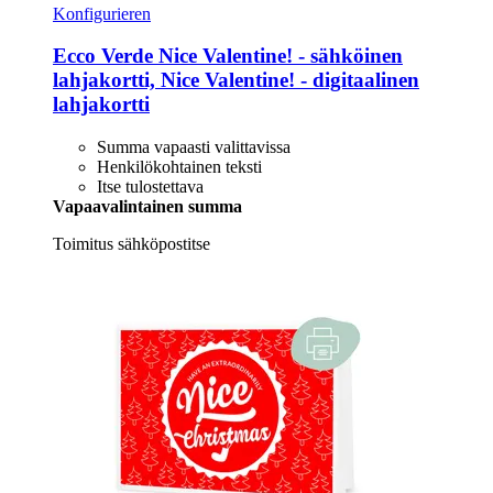
Konfigurieren
Ecco Verde
Nice Valentine! -​ sähköinen
lahjakortti, Nice Valentine! -​ digitaalinen
lahjakortti
Summa vapaasti valittavissa
Henkilökohtainen teksti
Itse tulostettava
Vapaavalintainen summa
Toimitus sähköpostitse