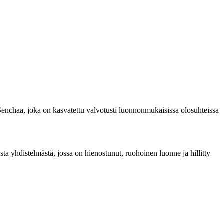
a Senchaa, joka on kasvatettu valvotusti luonnonmukaisissa olosuhteissa
a yhdistelmästä, jossa on hienostunut, ruohoinen luonne ja hillitty