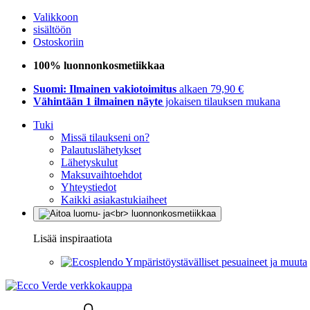
Valikkoon
sisältöön
Ostoskoriin
100% luonnonkosmetiikkaa
Suomi: Ilmainen vakiotoimitus
alkaen 79,90 €
Vähintään 1 ilmainen näyte
jokaisen tilauksen mukana
Tuki
Missä tilaukseni on?
Palautuslähetykset
Lähetyskulut
Maksuvaihtoehdot
Yhteystiedot
Kaikki asiakastukiaiheet
Lisää inspiraatiota
Ympäristöystävälliset pesuaineet ja muuta