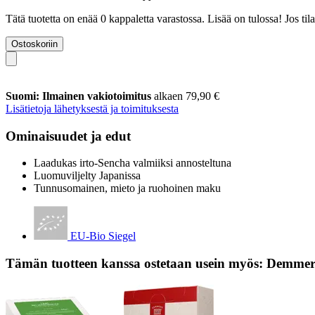
Tätä tuotetta on enää 0 kappaletta varastossa. Lisää on tulossa! Jos t
Ostoskoriin
Suomi: Ilmainen vakiotoimitus
alkaen 79,90 €
Lisätietoja lähetyksestä ja toimituksesta
Ominaisuudet ja edut
Laadukas irto-Sencha valmiiksi annosteltuna
Luomuviljelty Japanissa
Tunnusomainen, mieto ja ruohoinen maku
EU-Bio Siegel
Tämän tuotteen kanssa ostetaan usein myös: Demmers