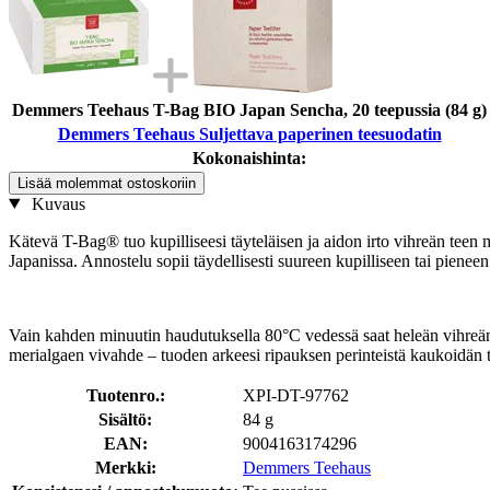
Demmers Teehaus T-Bag BIO Japan Sencha, 20 teepussia (84 g)
Demmers Teehaus Suljettava paperinen teesuodatin
Kokonaishinta:
Lisää molemmat ostoskoriin
Kuvaus
Kätevä T-Bag® tuo kupilliseesi täyteläisen ja aidon irto vihreän teen 
Japanissa. Annostelu sopii täydellisesti suureen kupilliseen tai pieneen
Vain kahden minuutin haudutuksella 80°C vedessä saat heleän vihreän h
merialgaen vivahde – tuoden arkeesi ripauksen perinteistä kaukoidän
Tuotenro.:
XPI-DT-97762
Sisältö:
84 g
EAN:
9004163174296
Merkki:
Demmers Teehaus