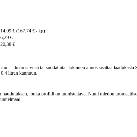
14,09 €
(167,74 € / kg)
6,29 €
20,38 €
maun – ilman siivilää tai suodatinta. Jokainen annos sisältää laadukast
 0,4 litran kannuun.
audutuksen, jonka profiili on tunnistettava. Nauti miedon aromaattisest
 tunnelmaa!