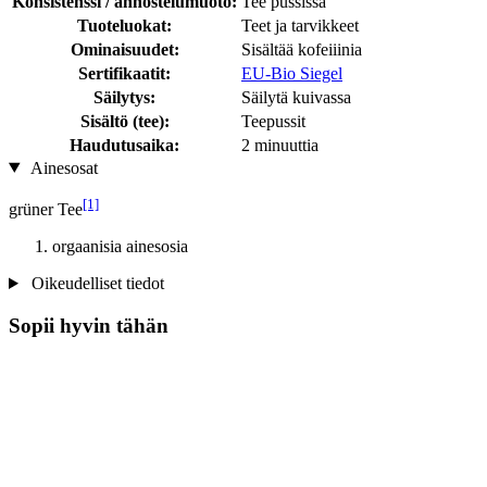
Konsistenssi / annostelumuoto:
Tee pussissa
Tuoteluokat:
Teet ja tarvikkeet
Ominaisuudet:
Sisältää kofeiiinia
Sertifikaatit:
EU-Bio Siegel
Säilytys:
Säilytä kuivassa
Sisältö (tee):
Teepussit
Haudutusaika:
2 minuuttia
Ainesosat
[1]
grüner Tee
orgaanisia ainesosia
Oikeudelliset tiedot
Sopii hyvin tähän