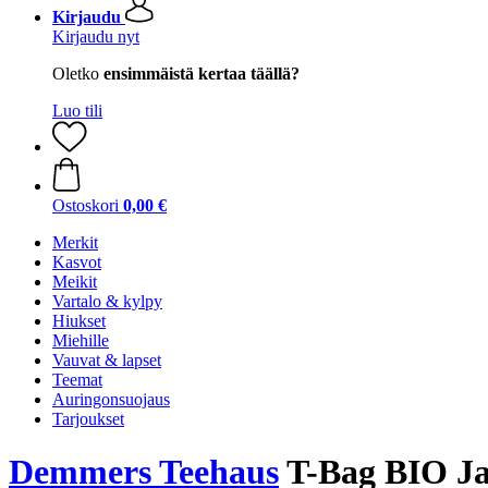
Kirjaudu
Kirjaudu nyt
Oletko
ensimmäistä kertaa täällä?
Luo tili
Ostoskori
0,00 €
Merkit
Kasvot
Meikit
Vartalo & kylpy
Hiukset
Miehille
Vauvat & lapset
Teemat
Auringonsuojaus
Tarjoukset
Demmers Teehaus
T-Bag BIO Jap