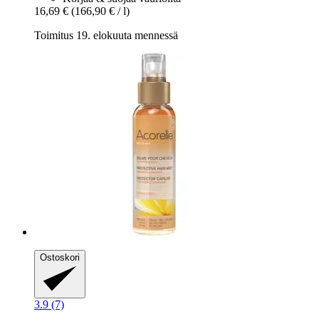
16,69 €
(166,90 € / l)
Toimitus 19. elokuuta mennessä
Ostoskori
3.9 (7)