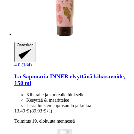
Ostoskori
4.0 (184)
La Saponaria
INNER elvyttävä kiharavoide,
150 ml
Kiharalle ja karkealle hiukselle
Kesyttää & määrittelee
Lisää hiusten taipuisuutta ja kiiltoa
13,49 €
(89,93 € / l)
Toimitus 19. elokuuta mennessä