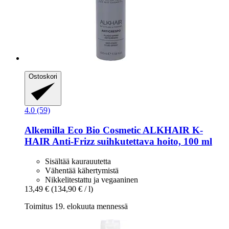
Ostoskori
4.0 (59)
Alkemilla Eco Bio Cosmetic
ALKHAIR K-​
HAIR Anti-​Frizz suihkutettava hoito, 100 ml
Sisältää kaurauutetta
Vähentää kähertymistä
Nikkelitestattu ja vegaaninen
13,49 €
(134,90 € / l)
Toimitus 19. elokuuta mennessä