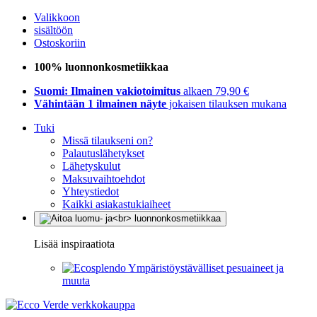
Valikkoon
sisältöön
Ostoskoriin
100% luonnonkosmetiikkaa
Suomi: Ilmainen vakiotoimitus
alkaen 79,90 €
Vähintään 1 ilmainen näyte
jokaisen tilauksen mukana
Tuki
Missä tilaukseni on?
Palautuslähetykset
Lähetyskulut
Maksuvaihtoehdot
Yhteystiedot
Kaikki asiakastukiaiheet
Lisää inspiraatiota
Ympäristöystävälliset pesuaineet ja
muuta