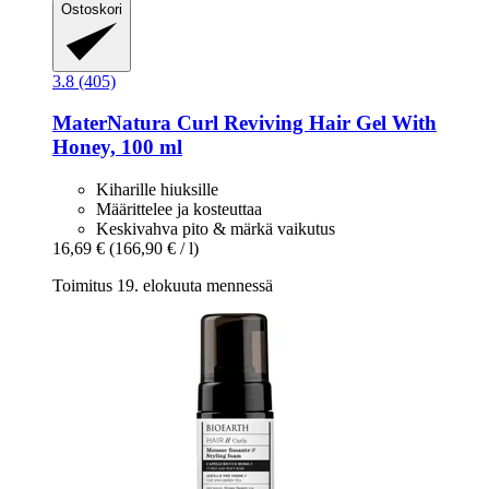
Ostoskori
3.8 (405)
MaterNatura
Curl Reviving Hair Gel With
Honey, 100 ml
Kiharille hiuksille
Määrittelee ja kosteuttaa
Keskivahva pito & märkä vaikutus
16,69 €
(166,90 € / l)
Toimitus 19. elokuuta mennessä