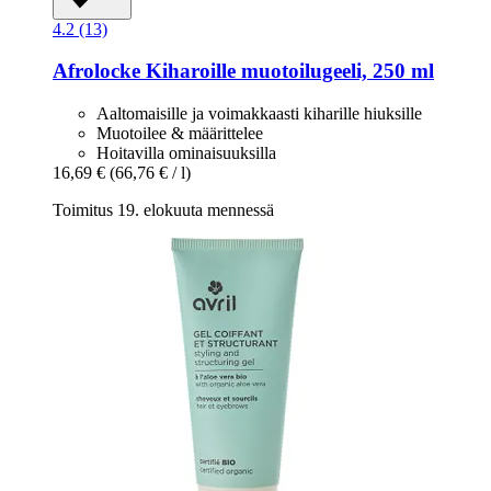
4.2 (13)
Afrolocke
Kiharoille muotoilugeeli, 250 ml
Aaltomaisille ja voimakkaasti kiharille hiuksille
Muotoilee & määrittelee
Hoitavilla ominaisuuksilla
16,69 €
(66,76 € / l)
Toimitus 19. elokuuta mennessä