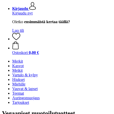
Kirjaudu
Kirjaudu nyt
Oletko
ensimmäistä kertaa täällä?
Luo tili
Ostoskori
0,00 €
Merkit
Kasvot
Meikit
Vartalo & kylpy
Hiukset
Miehille
Vauvat & lapset
Teemat
Auringonsuojaus
Tarjoukset
Vegaaniset muotoilutuotteet