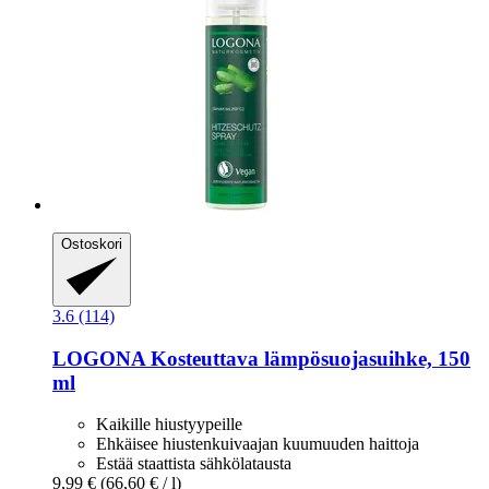
Ostoskori
3.6 (114)
LOGONA
Kosteuttava lämpösuojasuihke, 150
ml
Kaikille hiustyypeille
Ehkäisee hiustenkuivaajan kuumuuden haittoja
Estää staattista sähkölatausta
9,99 €
(66,60 € / l)