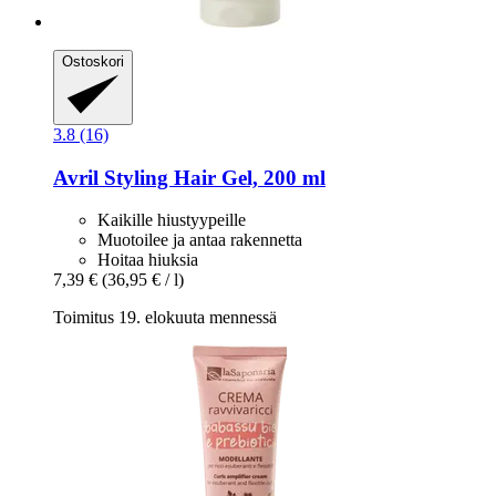
Ostoskori
3.8 (16)
Avril
Styling Hair Gel, 200 ml
Kaikille hiustyypeille
Muotoilee ja antaa rakennetta
Hoitaa hiuksia
7,39 €
(36,95 € / l)
Toimitus 19. elokuuta mennessä