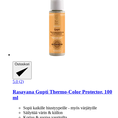
Ostoskori
5.0 (2)
Rasayana
Gupti Thermo-​Color Protector, 100
ml
Sopii kaikille hiustyypeille - myös värjätyille
Säilyttää värin & kiillon
Korjaa & suojaa vaurioilta