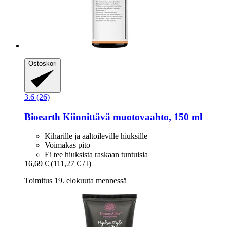
Ostoskori
3.6 (26)
Bioearth
Kiinnittävä muotovaahto, 150 ml
Kiharille ja aaltoileville hiuksille
Voimakas pito
Ei tee hiuksista raskaan tuntuisia
16,69 €
(111,27 € / l)
Toimitus 19. elokuuta mennessä