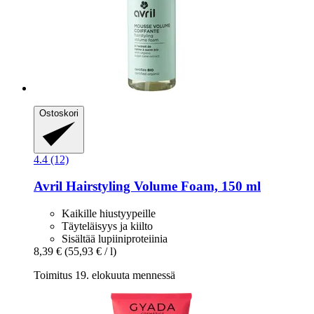
Ostoskori
4.4 (12)
Avril
Hairstyling Volume Foam, 150 ml
Kaikille hiustyypeille
Täyteläisyys ja kiilto
Sisältää lupiiniproteiinia
8,39 €
(55,93 € / l)
Toimitus 19. elokuuta mennessä