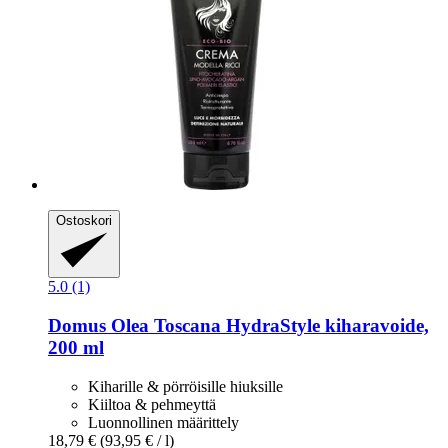
Ostoskori
5.0 (1)
Domus Olea Toscana
HydraStyle kiharavoide,
200 ml
Kiharille & pörröisille hiuksille
Kiiltoa & pehmeyttä
Luonnollinen määrittely
18,79 €
(93,95 € / l)