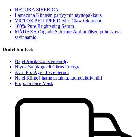
NATURA SIBERICA
Lamazuna Kiinteän parfyymin täyttöpakkaus
VICTOR PHILIPPE Devil's Claw Ointment
100% Pure Brightening Serum
MÁDARA Organic Skincare Äärimmäisen puhdistava
savinaamio
Uudet tuotteet:
Najel Aprikoosinsiemenöljy
Niyok Suihkugeeli Citrus Energy
Avril Pro Âge+ Face Serum
Najel Kiinteä hammastahna, luomuaktiivihiili
Propolia Face Mask