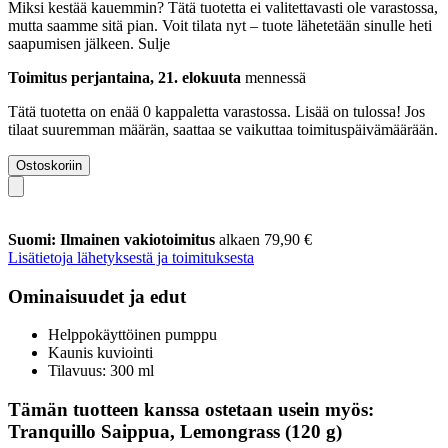
Miksi kestää kauemmin?
Tätä tuotetta ei valitettavasti ole varastossa,
mutta saamme sitä pian. Voit tilata nyt – tuote lähetetään sinulle heti
saapumisen jälkeen.
Sulje
Toimitus perjantaina, 21. elokuuta
mennessä
Tätä tuotetta on enää 0 kappaletta varastossa. Lisää on tulossa! Jos
tilaat suuremman määrän, saattaa se vaikuttaa toimituspäivämäärään.
Ostoskoriin
Suomi: Ilmainen vakiotoimitus
alkaen 79,90 €
Lisätietoja lähetyksestä ja toimituksesta
Ominaisuudet ja edut
Helppokäyttöinen pumppu
Kaunis kuviointi
Tilavuus: 300 ml
Tämän tuotteen kanssa ostetaan usein myös:
Tranquillo Saippua, Lemongrass (120 g)