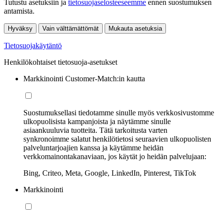
Tutustu asetuksiin ja
tietosuojaselosteeseemme
ennen suostumuksen
antamista.
Hyväksy
Vain välttämättömät
Mukauta asetuksia
Tietosuojakäytäntö
Henkilökohtaiset tietosuoja-asetukset
Markkinointi Customer-Match:in kautta
Suostumuksellasi tiedotamme sinulle myös verkkosivustomme
ulkopuolisista kampanjoista ja näytämme sinulle
asiaankuuluvia tuotteita. Tätä tarkoitusta varten
synkronoimme salatut henkilötietosi seuraavien ulkopuolisten
palveluntarjoajien kanssa ja käytämme heidän
verkkomainontakanaviaan, jos käytät jo heidän palvelujaan:
Bing, Criteo, Meta, Google, LinkedIn, Pinterest, TikTok
Markkinointi