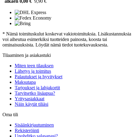
alkaen 0,00 €
9,90 €
* Nämä toimituskulut koskevat vakiotoimituksia. Lisäkustannuksia
voi aiheutua esimerkiksi tuotteiden painosta, koosta tai
ominaisuuksista. Löydät nämä tiedot tuotekuvauksesta.
Tilaaminen ja asiakastuki
Miten teen tilauksen
Lähetys ja toimitus
Palautukset ja hyvitykset
Maksutapa
Tarjoukset ja lahjakortit
Tarvitsetko lisäapua?
Yritysasiakkaat
Näin käytät tiliäsi
Oma tili
Sisäänkirjautuminen
Rekisteröinti
Unohditko salasanasi?