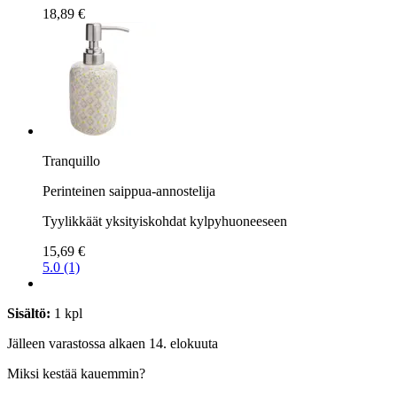
18,89 €
Tranquillo
Perinteinen saippua-annostelija
Tyylikkäät yksityiskohdat kylpyhuoneeseen
15,69 €
5.0 (1)
Sisältö:
1 kpl
Jälleen varastossa alkaen 14. elokuuta
Miksi kestää kauemmin?