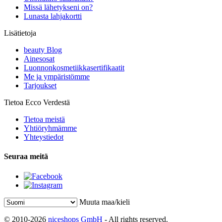
Missä lähetykseni on?
Lunasta lahjakortti
Lisätietoja
beauty Blog
Ainesosat
Luonnonkosmetiikkasertifikaatit
Me ja ympäristömme
Tarjoukset
Tietoa Ecco Verdestä
Tietoa meistä
Yhtiöryhmämme
Yhteystiedot
Seuraa meitä
Muuta maa/kieli
© 2010-2026
niceshops GmbH
- All rights reserved.