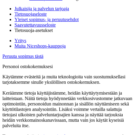
Julkaisija ja palvelun tarjoaja
Tietosuojaseloste
Yleiset sopimus- ja peruutusehdot
Saavutettavuusseloste
Tietosuoja-asetukset
Yritys
Muita Niceshops-kauppoja
Peruuta sopimus tästä
Personoi ostokokemuksesi
Käytämme evästeitä ja muita teknologioita vain suostumuksellasi
tarjotaksemme sinulle yksilöllisen ostokokemuksen.
Keräämme tietoja käyttäjistämme, heidän käyttäytymisestään ja
laitteistaan. Näitä tietoja hyödynnetään verkkosivustomme jatkuvaan
optimointiin, personoidun mainonnan ja sisällön näyttämiseen sekä
käyttötilastojen analysointiin. Lisäksi voimme vertailla salattuja
tietojasi ulkoisten palveluntarjoajien kanssa ja näyttää tarjouksia
heidän verkkomainoskanavissaan, mutta vain jos käytät kyseisiä
palveluita itse.