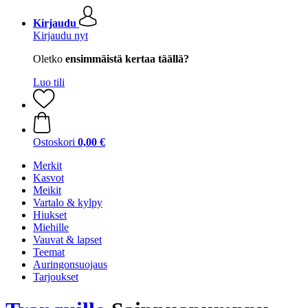
Kirjaudu
Kirjaudu nyt
Oletko
ensimmäistä kertaa täällä?
Luo tili
Ostoskori
0,00 €
Merkit
Kasvot
Meikit
Vartalo & kylpy
Hiukset
Miehille
Vauvat & lapset
Teemat
Auringonsuojaus
Tarjoukset