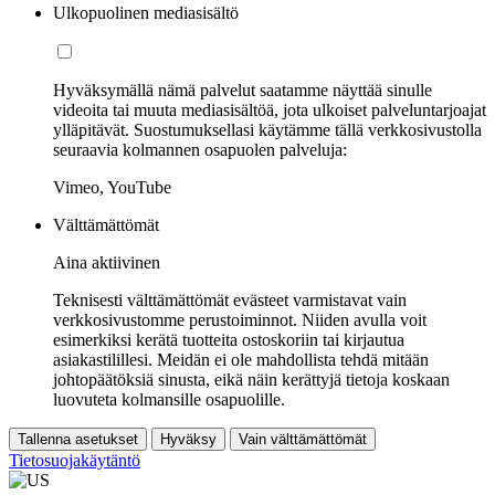
Ulkopuolinen mediasisältö
Hyväksymällä nämä palvelut saatamme näyttää sinulle
videoita tai muuta mediasisältöä, jota ulkoiset palveluntarjoajat
ylläpitävät. Suostumuksellasi käytämme tällä verkkosivustolla
seuraavia kolmannen osapuolen palveluja:
Vimeo, YouTube
Välttämättömät
Aina aktiivinen
Teknisesti välttämättömät evästeet varmistavat vain
verkkosivustomme perustoiminnot. Niiden avulla voit
esimerkiksi kerätä tuotteita ostoskoriin tai kirjautua
asiakastilillesi. Meidän ei ole mahdollista tehdä mitään
johtopäätöksiä sinusta, eikä näin kerättyjä tietoja koskaan
luovuteta kolmansille osapuolille.
Tallenna asetukset
Hyväksy
Vain välttämättömät
Tietosuojakäytäntö