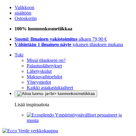
Valikkoon
sisältöön
Ostoskoriin
100% luonnonkosmetiikkaa
Suomi: Ilmainen vakiotoimitus
alkaen 79,90 €
Vähintään 1 ilmainen näyte
jokaisen tilauksen mukana
Tuki
Missä tilaukseni on?
Palautuslähetykset
Lähetyskulut
Maksuvaihtoehdot
Yhteystiedot
Kaikki asiakastukiaiheet
Lisää inspiraatiota
Ympäristöystävälliset pesuaineet ja
muuta