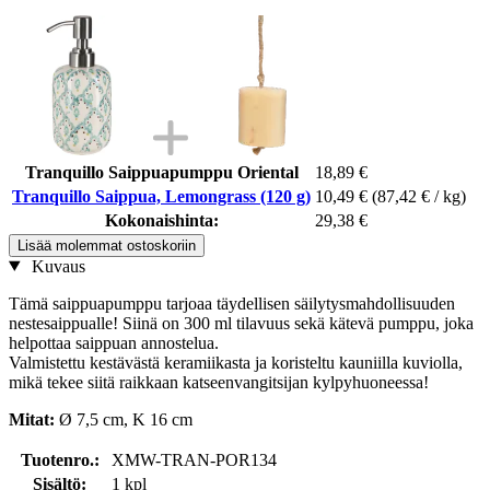
Tranquillo Saippuapumppu Oriental
18,89 €
Tranquillo Saippua, Lemongrass (120 g)
10,49 €
(87,42 € / kg)
Kokonaishinta:
29,38 €
Lisää molemmat ostoskoriin
Kuvaus
Tämä saippuapumppu tarjoaa täydellisen säilytysmahdollisuuden
nestesaippualle! Siinä on 300 ml tilavuus sekä kätevä pumppu, joka
helpottaa saippuan annostelua.
Valmistettu kestävästä keramiikasta ja koristeltu kauniilla kuviolla,
mikä tekee siitä raikkaan katseenvangitsijan kylpyhuoneessa!
Mitat:
Ø 7,5 cm, K 16 cm
Tuotenro.:
XMW-TRAN-POR134
Sisältö:
1 kpl