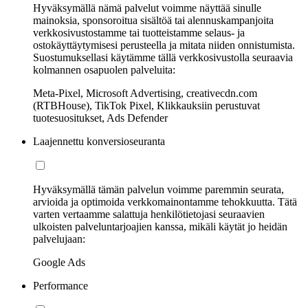
Hyväksymällä nämä palvelut voimme näyttää sinulle
mainoksia, sponsoroitua sisältöä tai alennuskampanjoita
verkkosivustostamme tai tuotteistamme selaus- ja
ostokäyttäytymisesi perusteella ja mitata niiden onnistumista.
Suostumuksellasi käytämme tällä verkkosivustolla seuraavia
kolmannen osapuolen palveluita:
Meta-Pixel, Microsoft Advertising, creativecdn.com
(RTBHouse), TikTok Pixel, Klikkauksiin perustuvat
tuotesuositukset, Ads Defender
Laajennettu konversioseuranta
Hyväksymällä tämän palvelun voimme paremmin seurata,
arvioida ja optimoida verkkomainontamme tehokkuutta. Tätä
varten vertaamme salattuja henkilötietojasi seuraavien
ulkoisten palveluntarjoajien kanssa, mikäli käytät jo heidän
palvelujaan:
Google Ads
Performance