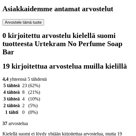
Asiakkaidemme antamat arvostelut
Arvostele tämä tuote
0 kirjoitettu arvostelu kielellä suomi
tuotteesta Urtekram No Perfume Soap
Bar
19 kirjoitettua arvostelua muilla kielillä
4,4
yhteensä 5 tähdestä
5 tähteä
23
(62%)
4 tähteä
8
(21%)
3 tähteä
4
(10%)
2 tähteä
2
(5%)
1 tähti
0
(0%)
37
arvostelua
Kielellä suomi ei löydy yhtään kirjoitettua arvostelua, mutta 19