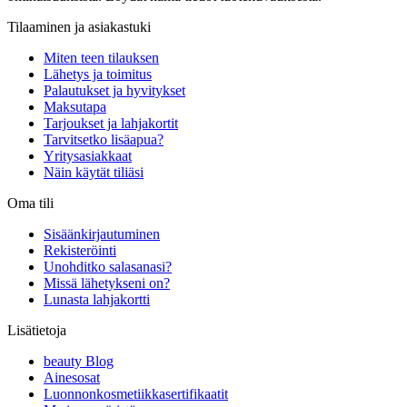
Tilaaminen ja asiakastuki
Miten teen tilauksen
Lähetys ja toimitus
Palautukset ja hyvitykset
Maksutapa
Tarjoukset ja lahjakortit
Tarvitsetko lisäapua?
Yritysasiakkaat
Näin käytät tiliäsi
Oma tili
Sisäänkirjautuminen
Rekisteröinti
Unohditko salasanasi?
Missä lähetykseni on?
Lunasta lahjakortti
Lisätietoja
beauty Blog
Ainesosat
Luonnonkosmetiikkasertifikaatit