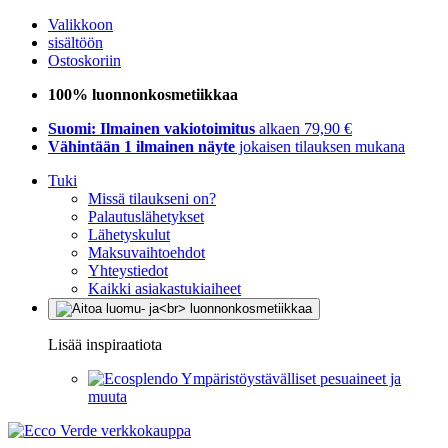
Valikkoon
sisältöön
Ostoskoriin
100% luonnonkosmetiikkaa
Suomi: Ilmainen vakiotoimitus
alkaen 79,90 €
Vähintään 1 ilmainen näyte
jokaisen tilauksen mukana
Tuki
Missä tilaukseni on?
Palautuslähetykset
Lähetyskulut
Maksuvaihtoehdot
Yhteystiedot
Kaikki asiakastukiaiheet
Lisää inspiraatiota
Ympäristöystävälliset pesuaineet ja
muuta