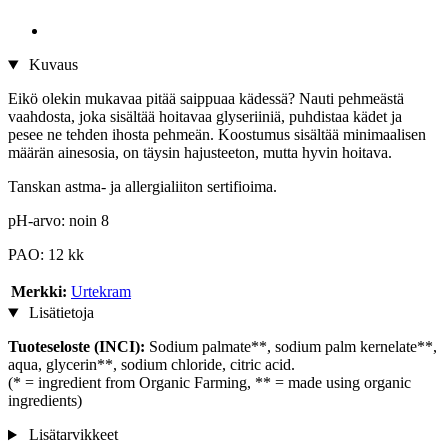
Kuvaus
Eikö olekin mukavaa pitää saippuaa kädessä? Nauti pehmeästä
vaahdosta, joka sisältää hoitavaa glyseriiniä, puhdistaa kädet ja
pesee ne tehden ihosta pehmeän. Koostumus sisältää minimaalisen
määrän ainesosia, on täysin hajusteeton, mutta hyvin hoitava.
Tanskan astma- ja allergialiiton sertifioima.
pH-arvo: noin 8
PAO: 12 kk
Merkki:
Urtekram
Lisätietoja
Tuoteseloste (INCI):
Sodium palmate**, sodium palm kernelate**,
aqua, glycerin**, sodium chloride, citric acid.
(* = ingredient from Organic Farming, ** = made using organic
ingredients)
Lisätarvikkeet