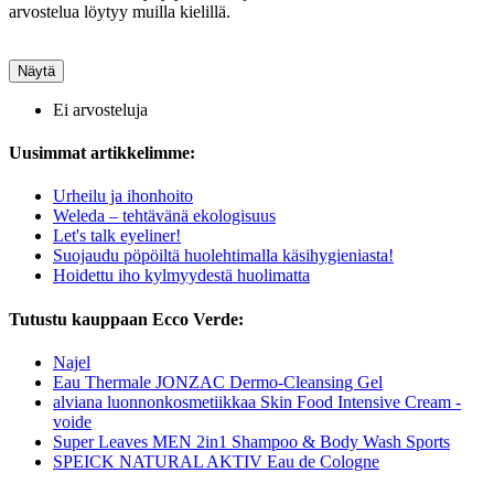
arvostelua löytyy muilla kielillä.
Näytä
Ei arvosteluja
Uusimmat artikkelimme:
Urheilu ja ihonhoito
Weleda – tehtävänä ekologisuus
Let's talk eyeliner!
Suojaudu pöpöiltä huolehtimalla käsihygieniasta!
Hoidettu iho kylmyydestä huolimatta
Tutustu kauppaan Ecco Verde:
Najel
Eau Thermale JONZAC Dermo-Cleansing Gel
alviana luonnonkosmetiikkaa Skin Food Intensive Cream -
voide
Super Leaves MEN 2in1 Shampoo & Body Wash Sports
SPEICK NATURAL AKTIV Eau de Cologne