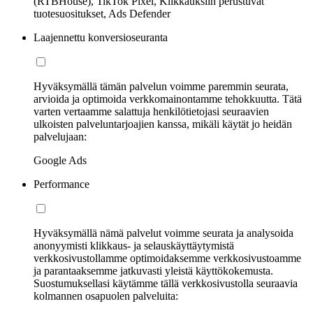
(RTBHouse), TikTok Pixel, Klikkauksiin perustuvat
tuotesuositukset, Ads Defender
Laajennettu konversioseuranta
Hyväksymällä tämän palvelun voimme paremmin seurata,
arvioida ja optimoida verkkomainontamme tehokkuutta. Tätä
varten vertaamme salattuja henkilötietojasi seuraavien
ulkoisten palveluntarjoajien kanssa, mikäli käytät jo heidän
palvelujaan:
Google Ads
Performance
Hyväksymällä nämä palvelut voimme seurata ja analysoida
anonyymisti klikkaus- ja selauskäyttäytymistä
verkkosivustollamme optimoidaksemme verkkosivustoamme
ja parantaaksemme jatkuvasti yleistä käyttökokemusta.
Suostumuksellasi käytämme tällä verkkosivustolla seuraavia
kolmannen osapuolen palveluita: