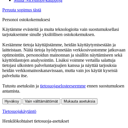
Muita Niceshops-kauppoja
Peruuta sopimus tästä
Personoi ostokokemuksesi
Käytämme evästeitä ja muita teknologioita vain suostumuksellasi
tarjotaksemme sinulle yksilöllisen ostokokemuksen.
Keräämme tietoja käyttäjistämme, heidän käyttäytymisestään ja
laitteistaan. Näitä tietoja hyödynnetään verkkosivustomme jatkuvaan
optimointiin, personoidun mainonnan ja sisällön näyttämiseen sekä
käyttötilastojen analysointiin. Lisäksi voimme vertailla salattuja
tietojasi ulkoisten palveluntarjoajien kanssa ja näyttää tarjouksia
heidän verkkomainoskanavissaan, mutta vain jos käytät kyseisiä
palveluita itse.
Tutustu asetuksiin ja
tietosuojaselosteeseemme
ennen suostumuksen
antamista.
Hyväksy
Vain välttämättömät
Mukauta asetuksia
Tietosuojakäytäntö
Henkilökohtaiset tietosuoja-asetukset