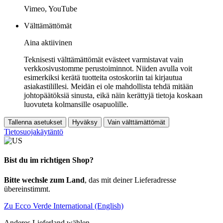
Vimeo, YouTube
Välttämättömät
Aina aktiivinen
Teknisesti välttämättömät evästeet varmistavat vain
verkkosivustomme perustoiminnot. Niiden avulla voit
esimerkiksi kerätä tuotteita ostoskoriin tai kirjautua
asiakastilillesi. Meidän ei ole mahdollista tehdä mitään
johtopäätöksiä sinusta, eikä näin kerättyjä tietoja koskaan
luovuteta kolmansille osapuolille.
Tallenna asetukset
Hyväksy
Vain välttämättömät
Tietosuojakäytäntö
Bist du im richtigen Shop?
Bitte wechsle zum Land
, das mit deiner Lieferadresse
übereinstimmt.
Zu Ecco Verde International (English)
Anderes Lieferland wählen