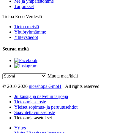
Me ja ympäristömme
Tarjoukset
Tietoa Ecco Verdestä
Tietoa meistä
Yhtiöryhmämme
Yhteystiedot
Seuraa meitä
Muuta maa/kieli
© 2010-2026
niceshops GmbH
- All rights reserved.
Julkaisija ja palvelun tarjoaja
Tietosuojaseloste
Yleiset sopimus- ja peruutusehdot
Saavutettavuusseloste
Tietosuoja-asetukset
Yritys