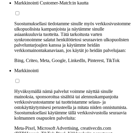
Markkinointi Customer-Match:in kautta
Suostumuksellasi tiedotamme sinulle myös verkkosivustomme
ulkopuolisista kampanjoista ja näytämme sinulle
asiaankuuluvia tuotteita. Tätä tarkoitusta varten
synkronoimme salatut henkilötietosi seuraavien ulkopuolisten
palveluntarjoajien kanssa ja käytämme heidän
verkkomainontakanaviaan, jos käytät jo heidän palvelujaan:
Bing, Criteo, Meta, Google, LinkedIn, Pinterest, TikTok
Markkinointi
Hyväksymällä nämä palvelut voimme näyttää sinulle
mainoksia, sponsoroitua sisältöä tai alennuskampanjoita
verkkosivustostamme tai tuotteistamme selaus- ja
ostokäyttäytymisesi perusteella ja mitata niiden onnistumista.
Suostumuksellasi käytämme tällä verkkosivustolla seuraavia
kolmannen osapuolen palveluita:
Meta-Pixel, Microsoft Advertising, creativecdn.com