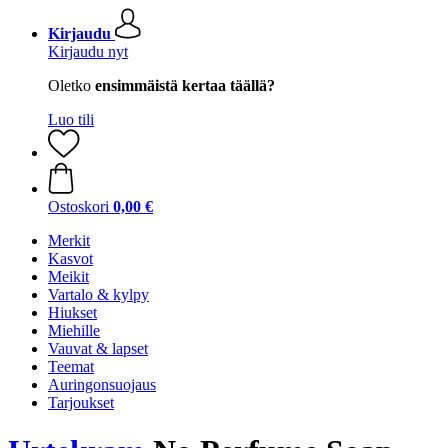
Kirjaudu
Kirjaudu nyt
Oletko
ensimmäistä kertaa täällä?
Luo tili
Ostoskori
0,00 €
Merkit
Kasvot
Meikit
Vartalo & kylpy
Hiukset
Miehille
Vauvat & lapset
Teemat
Auringonsuojaus
Tarjoukset