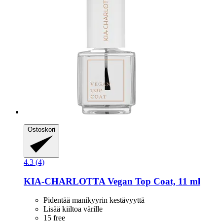
Ostoskori
4.3 (4)
KIA-CHARLOTTA
Vegan Top Coat, 11 ml
Pidentää manikyyrin kestävyyttä
Lisää kiiltoa värille
15 free