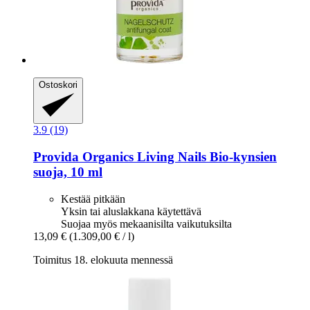
Ostoskori
3.9 (19)
Provida Organics
Living Nails Bio-​kynsien
suoja, 10 ml
Kestää pitkään
Yksin tai aluslakkana käytettävä
Suojaa myös mekaanisilta vaikutuksilta
13,09 €
(1.309,00 € / l)
Toimitus 18. elokuuta mennessä