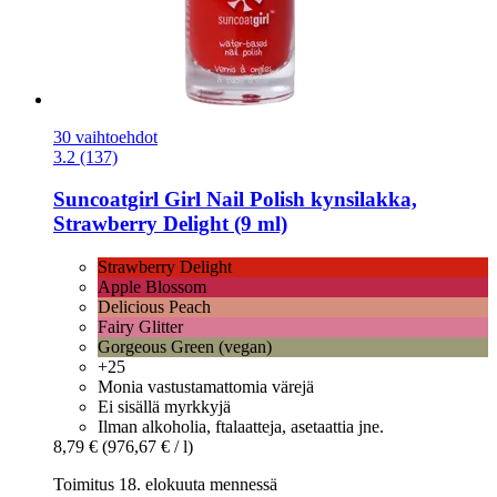
30 vaihtoehdot
3.2 (137)
Suncoatgirl
Girl Nail Polish kynsilakka,
Strawberry Delight (9 ml)
Strawberry Delight
Apple Blossom
Delicious Peach
Fairy Glitter
Gorgeous Green (vegan)
+25
Monia vastustamattomia värejä
Ei sisällä myrkkyjä
Ilman alkoholia, ftalaatteja, asetaattia jne.
8,79 €
(976,67 € / l)
Toimitus 18. elokuuta mennessä