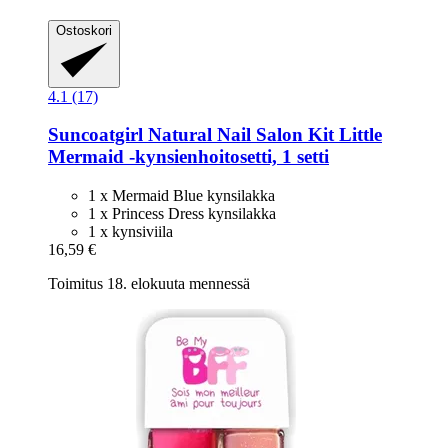
Ostoskori
4.1 (17)
Suncoatgirl
Natural Nail Salon Kit Little
Mermaid -​kynsienhoitosetti, 1 setti
1 x Mermaid Blue kynsilakka
1 x Princess Dress kynsilakka
1 x kynsiviila
16,59 €
Toimitus 18. elokuuta mennessä