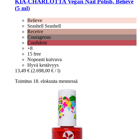
KIA-CHARLOTTA
Vegan Nail Polish, Believe
(5 ml)
Believe
Seashell Seashell
Receive
Courageous
Confident
+8
15 free
Nopeasti kuivuva
Hyvä kestävyys
13,49 €
(2.698,00 € / l)
Toimitus 18. elokuuta mennessä