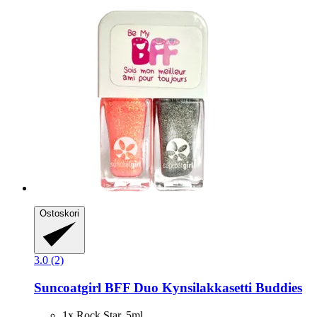
Ostoskori
3.0 (2)
Suncoatgirl
BFF Duo Kynsilakkasetti Buddies
1x Rock Star, 5ml