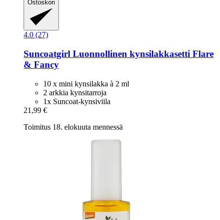
Ostoskori
4.0 (27)
Suncoatgirl
Luonnollinen kynsilakkasetti Flare
& Fancy
10 x mini kynsilakka à 2 ml
2 arkkia kynsitarroja
1x Suncoat-kynsiviila
21,99 €
Toimitus 18. elokuuta mennessä