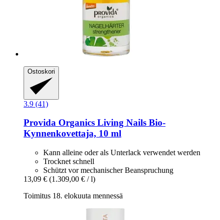
Ostoskori
3.9 (41)
Provida Organics
Living Nails Bio-​
Kynnenkovettaja, 10 ml
Kann alleine oder als Unterlack verwendet werden
Trocknet schnell
Schützt vor mechanischer Beanspruchung
13,09 €
(1.309,00 € / l)
Toimitus 18. elokuuta mennessä