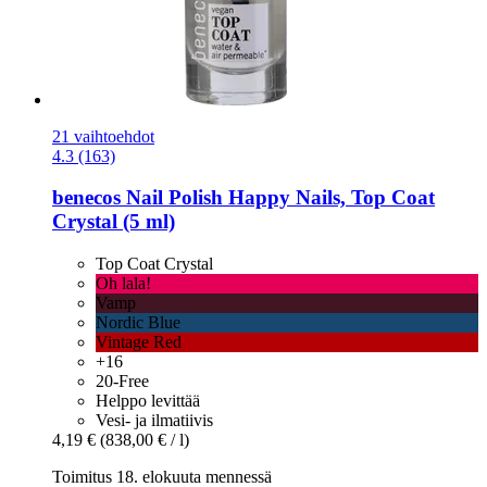
21 vaihtoehdot
4.3 (163)
benecos
Nail Polish Happy Nails, Top Coat
Crystal (5 ml)
Top Coat Crystal
Oh lala!
Vamp
Nordic Blue
Vintage Red
+16
20-Free
Helppo levittää
Vesi- ja ilmatiivis
4,19 €
(838,00 € / l)
Toimitus 18. elokuuta mennessä