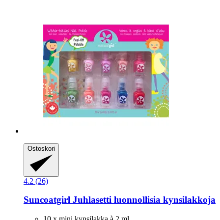
Ostoskori
4.2 (26)
Suncoatgirl
Juhlasetti luonnollisia kynsilakkoja
10 x mini kynsilakka à 2 ml