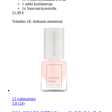
1 arkki kynsitarroja
1x Suncoat-kynsiviila
21,99 €
Toimitus 18. elokuuta mennessä
13 vaihtoehdot
3.8 (24)