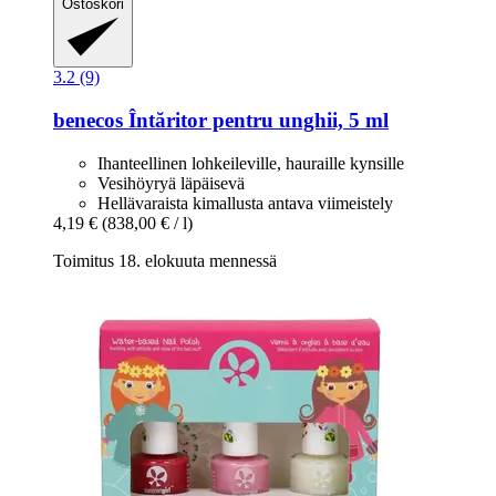
Ostoskori
3.2 (9)
benecos
Întăritor pentru unghii, 5 ml
Ihanteellinen lohkeileville, hauraille kynsille
Vesihöyryä läpäisevä
Hellävaraista kimallusta antava viimeistely
4,19 €
(838,00 € / l)
Toimitus 18. elokuuta mennessä