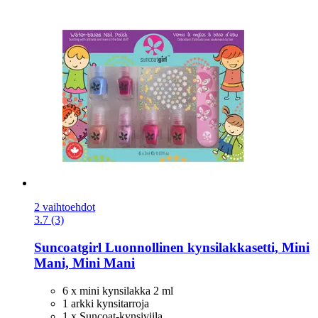
2 vaihtoehdot
3.7 (3)
Suncoatgirl
Luonnollinen kynsilakkasetti, Mini
Mani, Mini Mani
6 x mini kynsilakka 2 ml
1 arkki kynsitarroja
1 x Suncoat-kynsiviila