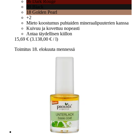
06 Dark Rouge
09 Black
18 Golden Pearl
+2
Mieto koostumus puhtaiden mineraalipuuterien kanssa
Kuivuu ja kovettuu nopeasti
Antaa täydellisen kiillon
15,69 €
(3.138,00 € / l)
Toimitus 18. elokuuta mennessä