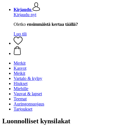
Kirjaudu
Kirjaudu nyt
Oletko
ensimmäistä kertaa täällä?
Luo tili
Merkit
Kasvot
Meikit
Vartalo & kylpy
Hiukset
Miehille
Vauvat & lapset
Teemat
Auringonsuojaus
Tarjoukset
Luonnolliset kynsilakat