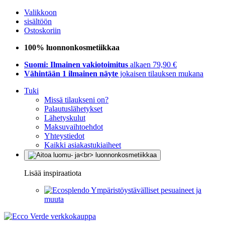
Valikkoon
sisältöön
Ostoskoriin
100% luonnonkosmetiikkaa
Suomi: Ilmainen vakiotoimitus
alkaen 79,90 €
Vähintään 1 ilmainen näyte
jokaisen tilauksen mukana
Tuki
Missä tilaukseni on?
Palautuslähetykset
Lähetyskulut
Maksuvaihtoehdot
Yhteystiedot
Kaikki asiakastukiaiheet
Lisää inspiraatiota
Ympäristöystävälliset pesuaineet ja
muuta