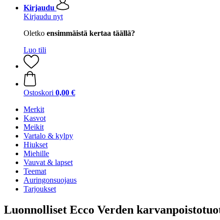
Kirjaudu
Kirjaudu nyt
Oletko
ensimmäistä kertaa täällä?
Luo tili
Ostoskori
0,00 €
Merkit
Kasvot
Meikit
Vartalo & kylpy
Hiukset
Miehille
Vauvat & lapset
Teemat
Auringonsuojaus
Tarjoukset
Luonnolliset Ecco Verden karvanpoistotuo