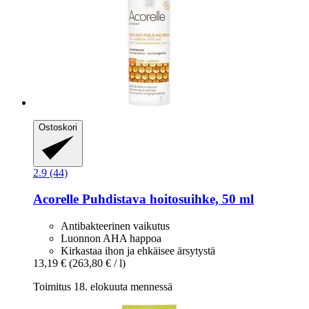
Ostoskori
2.9 (44)
Acorelle
Puhdistava hoitosuihke, 50 ml
Antibakteerinen vaikutus
Luonnon AHA happoa
Kirkastaa ihon ja ehkäisee ärsytystä
13,19 €
(263,80 € / l)
Toimitus 18. elokuuta mennessä