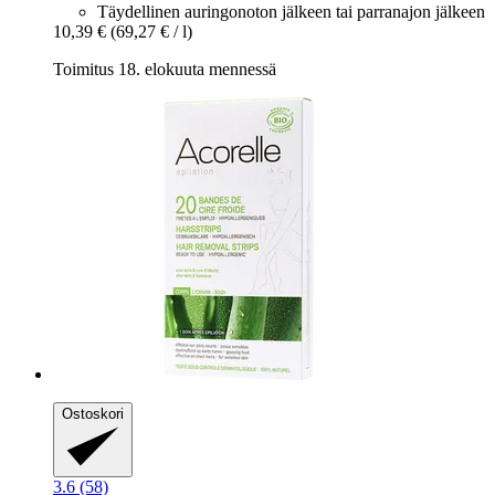
Täydellinen auringonoton jälkeen tai parranajon jälkeen
10,39 €
(69,27 € / l)
Toimitus 18. elokuuta mennessä
Ostoskori
3.6 (58)