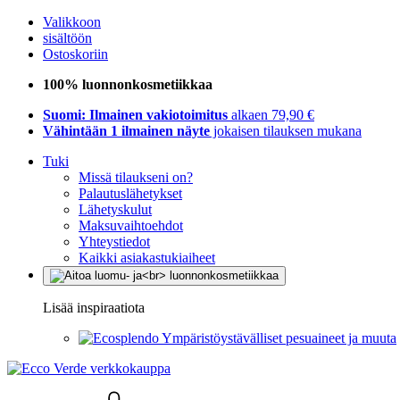
Valikkoon
sisältöön
Ostoskoriin
100% luonnonkosmetiikkaa
Suomi: Ilmainen vakiotoimitus
alkaen 79,90 €
Vähintään 1 ilmainen näyte
jokaisen tilauksen mukana
Tuki
Missä tilaukseni on?
Palautuslähetykset
Lähetyskulut
Maksuvaihtoehdot
Yhteystiedot
Kaikki asiakastukiaiheet
Lisää inspiraatiota
Ympäristöystävälliset pesuaineet ja muuta