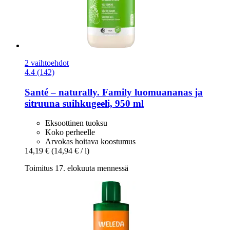
2 vaihtoehdot
4.4 (142)
Santé – naturally.
Family luomuananas ja
sitruuna suihkugeeli, 950 ml
Eksoottinen tuoksu
Koko perheelle
Arvokas hoitava koostumus
14,19 €
(14,94 € / l)
Toimitus 17. elokuuta mennessä