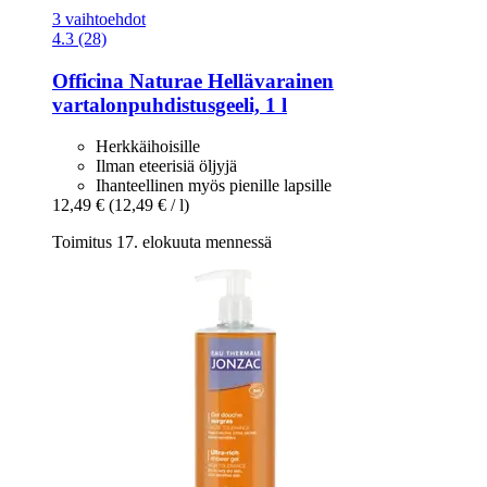
3 vaihtoehdot
4.3 (28)
Officina Naturae
Hellävarainen
vartalonpuhdistusgeeli, 1 l
Herkkäihoisille
Ilman eteerisiä öljyjä
Ihanteellinen myös pienille lapsille
12,49 €
(12,49 € / l)
Toimitus 17. elokuuta mennessä