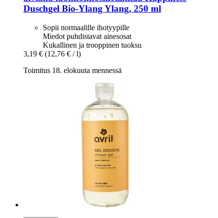
Duschgel Bio-​Ylang Ylang, 250 ml
Sopii normaalille ihotyypille
Miedot puhdistavat ainesosat
Kukallinen ja trooppinen tuoksu
3,19 €
(12,76 € / l)
Toimitus 18. elokuuta mennessä