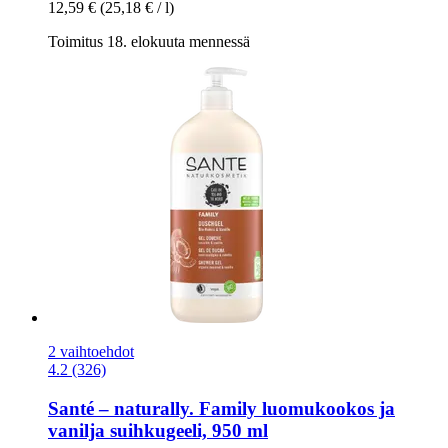
12,59 €
(25,18 € / l)
Toimitus 18. elokuuta mennessä
2 vaihtoehdot
4.2 (326)
Santé – naturally.
Family luomukookos ja
vanilja suihkugeeli, 950 ml