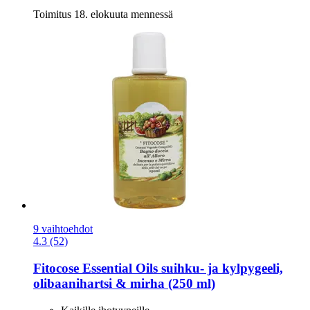
Toimitus 18. elokuuta mennessä
9 vaihtoehdot
4.3 (52)
Fitocose
Essential Oils suihku-​ ja kylpygeeli,
olibaanihartsi & mirha (250 ml)