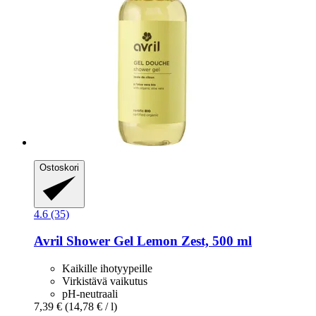
Ostoskori
4.6 (35)
Avril
Shower Gel Lemon Zest, 500 ml
Kaikille ihotyypeille
Virkistävä vaikutus
pH-neutraali
7,39 €
(14,78 € / l)