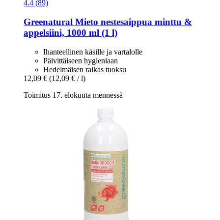
4.4 (89)
Greenatural
Mieto nestesaippua minttu &
appelsiini, 1000 ml (1 l)
Ihanteellinen käsille ja vartalolle
Päivittäiseen hygieniaan
Hedelmäisen raikas tuoksu
12,09 €
(12,09 € / l)
Toimitus 17. elokuuta mennessä