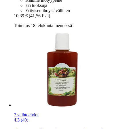
Kaikille ihotyypeille
Eri tuoksuja
Erityisen ihoystävällinen
10,39 €
(41,56 € / l)
Toimitus 18. elokuuta mennessä
7 vaihtoehdot
4.3 (40)