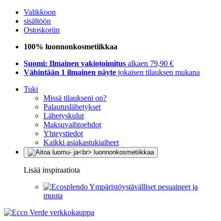
Valikkoon
sisältöön
Ostoskoriin
100% luonnonkosmetiikkaa
Suomi: Ilmainen vakiotoimitus
alkaen 79,90 €
Vähintään 1 ilmainen näyte
jokaisen tilauksen mukana
Tuki
Missä tilaukseni on?
Palautuslähetykset
Lähetyskulut
Maksuvaihtoehdot
Yhteystiedot
Kaikki asiakastukiaiheet
Lisää inspiraatiota
Ympäristöystävälliset pesuaineet ja
muuta