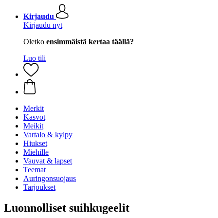
Kirjaudu
Kirjaudu nyt
Oletko
ensimmäistä kertaa täällä?
Luo tili
Merkit
Kasvot
Meikit
Vartalo & kylpy
Hiukset
Miehille
Vauvat & lapset
Teemat
Auringonsuojaus
Tarjoukset
Luonnolliset suihkugeelit