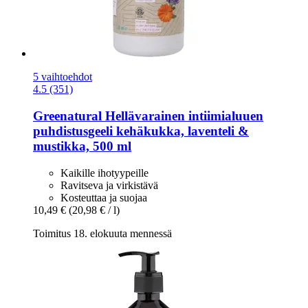
5 vaihtoehdot
4.5 (351)
Greenatural
Hellävarainen intiimialuuen
puhdistusgeeli kehäkukka, laventeli &
mustikka, 500 ml
Kaikille ihotyypeille
Ravitseva ja virkistävä
Kosteuttaa ja suojaa
10,49 €
(20,98 € / l)
Toimitus 18. elokuuta mennessä