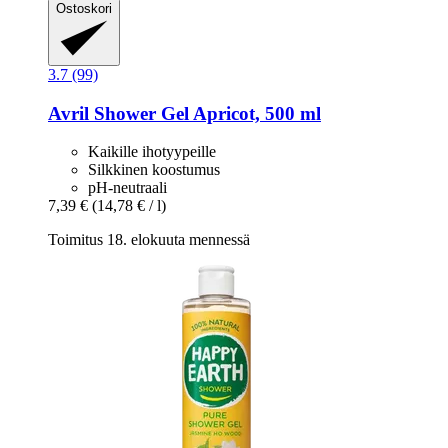
Ostoskori
3.7 (99)
Avril
Shower Gel Apricot, 500 ml
Kaikille ihotyypeille
Silkkinen koostumus
pH-neutraali
7,39 €
(14,78 € / l)
Toimitus 18. elokuuta mennessä