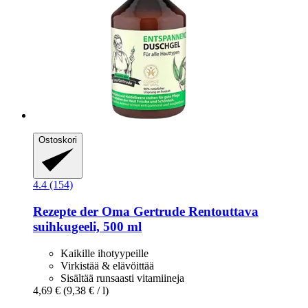
Ostoskori
4.4 (154)
Rezepte der Oma Gertrude
Rentouttava
suihkugeeli, 500 ml
Kaikille ihotyypeille
Virkistää & elävöittää
Sisältää runsaasti vitamiineja
4,69 €
(9,38 € / l)