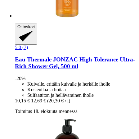
Ostoskori
5.0 (7)
Eau Thermale JONZAC
High Tolerance Ultra-​
Rich Shower Gel, 500 ml
-20%
Kuivalle, erittäin kuivalle ja herkälle iholle
Kosteuttaa ja hoitaa
Sulfaattiton ja hellävarainen iholle
10,15 €
12,69 €
(20,30 € / l)
Toimitus 18. elokuuta mennessä