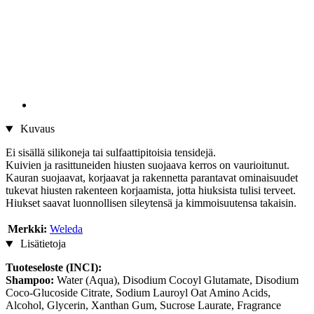
Kuvaus
Ei sisällä silikoneja tai sulfaattipitoisia tensidejä.
Kuivien ja rasittuneiden hiusten suojaava kerros on vaurioitunut.
Kauran suojaavat, korjaavat ja rakennetta parantavat ominaisuudet
tukevat hiusten rakenteen korjaamista, jotta hiuksista tulisi terveet.
Hiukset saavat luonnollisen sileytensä ja kimmoisuutensa takaisin.
Merkki:
Weleda
Lisätietoja
Tuoteseloste (INCI):
Shampoo:
Water (Aqua), Disodium Cocoyl Glutamate, Disodium
Coco-Glucoside Citrate, Sodium Lauroyl Oat Amino Acids,
Alcohol, Glycerin, Xanthan Gum, Sucrose Laurate, Fragrance