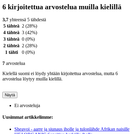
6 kirjoitettua arvostelua muilla kielillä
3,7
yhteensä 5 tähdestä
5 tähteä
2
(28%)
4 tähteä
3
(42%)
3 tähteä
0
(0%)
2 tähteä
2
(28%)
1 tähti
0
(0%)
7
arvostelua
Kielellä suomi ei löydy yhtään kirjoitettua arvostelua, mutta 6
arvostelua löytyy muilla kielillä.
Näytä
Ei arvosteluja
Uusimmat artikkelimme:
Sheavoi - aarre ja siunaus iholle ja tulonlähde Afrikan naisille