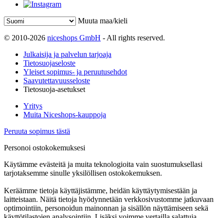
Muuta maa/kieli
© 2010-2026
niceshops GmbH
- All rights reserved.
Julkaisija ja palvelun tarjoaja
Tietosuojaseloste
Yleiset sopimus- ja peruutusehdot
Saavutettavuusseloste
Tietosuoja-asetukset
Yritys
Muita Niceshops-kauppoja
Peruuta sopimus tästä
Personoi ostokokemuksesi
Käytämme evästeitä ja muita teknologioita vain suostumuksellasi
tarjotaksemme sinulle yksilöllisen ostokokemuksen.
Keräämme tietoja käyttäjistämme, heidän käyttäytymisestään ja
laitteistaan. Näitä tietoja hyödynnetään verkkosivustomme jatkuvaan
optimointiin, personoidun mainonnan ja sisällön näyttämiseen sekä
käyttötilastojen analysointiin. Lisäksi voimme vertailla salattuja