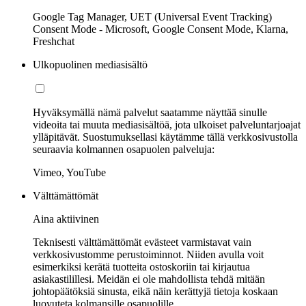
Google Tag Manager, UET (Universal Event Tracking)
Consent Mode - Microsoft, Google Consent Mode, Klarna,
Freshchat
Ulkopuolinen mediasisältö
Hyväksymällä nämä palvelut saatamme näyttää sinulle
videoita tai muuta mediasisältöä, jota ulkoiset palveluntarjoajat
ylläpitävät. Suostumuksellasi käytämme tällä verkkosivustolla
seuraavia kolmannen osapuolen palveluja:
Vimeo, YouTube
Välttämättömät
Aina aktiivinen
Teknisesti välttämättömät evästeet varmistavat vain
verkkosivustomme perustoiminnot. Niiden avulla voit
esimerkiksi kerätä tuotteita ostoskoriin tai kirjautua
asiakastilillesi. Meidän ei ole mahdollista tehdä mitään
johtopäätöksiä sinusta, eikä näin kerättyjä tietoja koskaan
luovuteta kolmansille osapuolille.