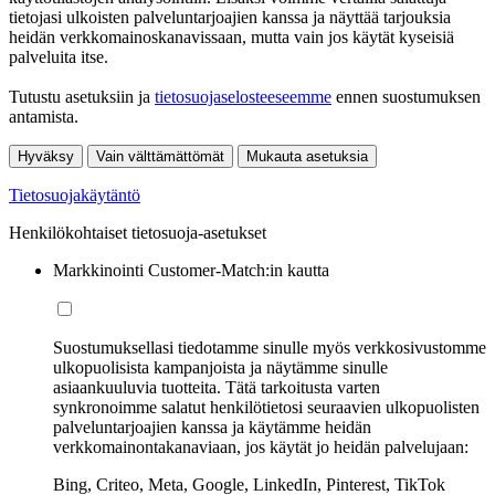
tietojasi ulkoisten palveluntarjoajien kanssa ja näyttää tarjouksia
heidän verkkomainoskanavissaan, mutta vain jos käytät kyseisiä
palveluita itse.
Tutustu asetuksiin ja
tietosuojaselosteeseemme
ennen suostumuksen
antamista.
Hyväksy
Vain välttämättömät
Mukauta asetuksia
Tietosuojakäytäntö
Henkilökohtaiset tietosuoja-asetukset
Markkinointi Customer-Match:in kautta
Suostumuksellasi tiedotamme sinulle myös verkkosivustomme
ulkopuolisista kampanjoista ja näytämme sinulle
asiaankuuluvia tuotteita. Tätä tarkoitusta varten
synkronoimme salatut henkilötietosi seuraavien ulkopuolisten
palveluntarjoajien kanssa ja käytämme heidän
verkkomainontakanaviaan, jos käytät jo heidän palvelujaan:
Bing, Criteo, Meta, Google, LinkedIn, Pinterest, TikTok