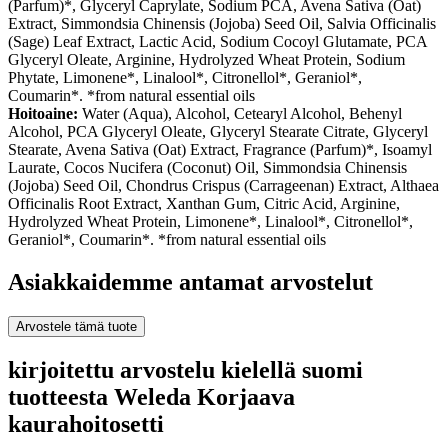
(Parfum)*, Glyceryl Caprylate, Sodium PCA, Avena Sativa (Oat)
Extract, Simmondsia Chinensis (Jojoba) Seed Oil, Salvia Officinalis
(Sage) Leaf Extract, Lactic Acid, Sodium Cocoyl Glutamate, PCA
Glyceryl Oleate, Arginine, Hydrolyzed Wheat Protein, Sodium
Phytate, Limonene*, Linalool*, Citronellol*, Geraniol*,
Coumarin*. *from natural essential oils
Hoitoaine:
Water (Aqua), Alcohol, Cetearyl Alcohol, Behenyl
Alcohol, PCA Glyceryl Oleate, Glyceryl Stearate Citrate, Glyceryl
Stearate, Avena Sativa (Oat) Extract, Fragrance (Parfum)*, Isoamyl
Laurate, Cocos Nucifera (Coconut) Oil, Simmondsia Chinensis
(Jojoba) Seed Oil, Chondrus Crispus (Carrageenan) Extract, Althaea
Officinalis Root Extract, Xanthan Gum, Citric Acid, Arginine,
Hydrolyzed Wheat Protein, Limonene*, Linalool*, Citronellol*,
Geraniol*, Coumarin*. *from natural essential oils
Asiakkaidemme antamat arvostelut
Arvostele tämä tuote
kirjoitettu arvostelu kielellä suomi
tuotteesta Weleda Korjaava
kaurahoitosetti