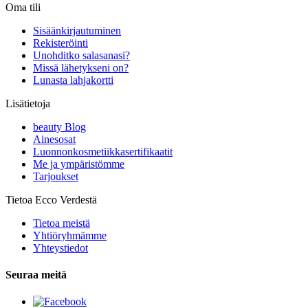
Oma tili
Sisäänkirjautuminen
Rekisteröinti
Unohditko salasanasi?
Missä lähetykseni on?
Lunasta lahjakortti
Lisätietoja
beauty Blog
Ainesosat
Luonnonkosmetiikkasertifikaatit
Me ja ympäristömme
Tarjoukset
Tietoa Ecco Verdestä
Tietoa meistä
Yhtiöryhmämme
Yhteystiedot
Seuraa meitä