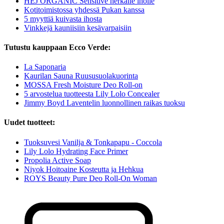
HEJ ORGANIC Sensitive herkälle iholle
Kotitoimistossa yhdessä Pukan kanssa
5 myyttiä kuivasta ihosta
Vinkkejä kauniisiin kesävarpaisiin
Tutustu kauppaan Ecco Verde:
La Saponaria
Kaurilan Sauna Ruususuolakuorinta
MOSSA Fresh Moisture Deo Roll-on
5 arvostelua tuotteesta Lily Lolo Concealer
Jimmy Boyd Laventelin luonnollinen raikas tuoksu
Uudet tuotteet:
Tuoksuvesi Vanilja & Tonkapapu - Coccola
Lily Lolo Hydrating Face Primer
Propolia Active Soap
Niyok Hoitoaine Kosteutta ja Hehkua
ROYS Beauty Pure Deo Roll-On Woman