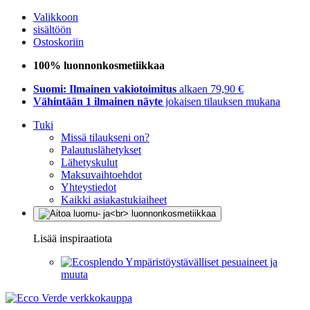
Valikkoon
sisältöön
Ostoskoriin
100% luonnonkosmetiikkaa
Suomi: Ilmainen vakiotoimitus
alkaen 79,90 €
Vähintään 1 ilmainen näyte
jokaisen tilauksen mukana
Tuki
Missä tilaukseni on?
Palautuslähetykset
Lähetyskulut
Maksuvaihtoehdot
Yhteystiedot
Kaikki asiakastukiaiheet
Lisää inspiraatiota
Ympäristöystävälliset pesuaineet ja
muuta