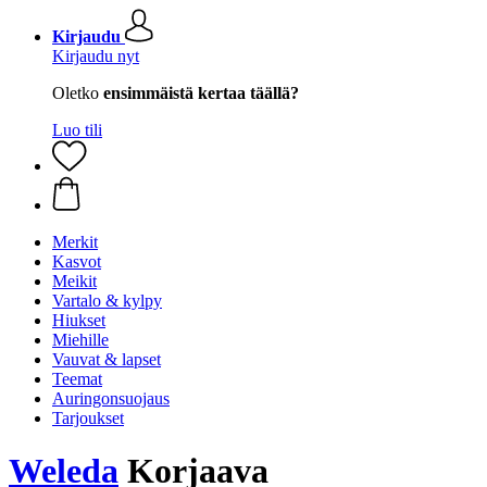
Kirjaudu
Kirjaudu nyt
Oletko
ensimmäistä kertaa täällä?
Luo tili
Merkit
Kasvot
Meikit
Vartalo & kylpy
Hiukset
Miehille
Vauvat & lapset
Teemat
Auringonsuojaus
Tarjoukset
Weleda
Korjaava