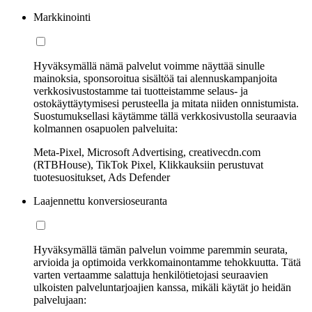
Markkinointi
Hyväksymällä nämä palvelut voimme näyttää sinulle
mainoksia, sponsoroitua sisältöä tai alennuskampanjoita
verkkosivustostamme tai tuotteistamme selaus- ja
ostokäyttäytymisesi perusteella ja mitata niiden onnistumista.
Suostumuksellasi käytämme tällä verkkosivustolla seuraavia
kolmannen osapuolen palveluita:
Meta-Pixel, Microsoft Advertising, creativecdn.com
(RTBHouse), TikTok Pixel, Klikkauksiin perustuvat
tuotesuositukset, Ads Defender
Laajennettu konversioseuranta
Hyväksymällä tämän palvelun voimme paremmin seurata,
arvioida ja optimoida verkkomainontamme tehokkuutta. Tätä
varten vertaamme salattuja henkilötietojasi seuraavien
ulkoisten palveluntarjoajien kanssa, mikäli käytät jo heidän
palvelujaan: