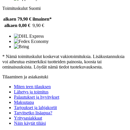
Toimituskulut Suomi
alkaen 79,90 €
ilmainen*
alkaen 0,00 €
9,90 €
* Nämä toimituskulut koskevat vakiotoimituksia. Lisäkustannuksia
voi aiheutua esimerkiksi tuotteiden painosta, koosta tai
ominaisuuksista. Löydät nämä tiedot tuotekuvauksesta.
Tilaaminen ja asiakastuki
Miten teen tilauksen
Lähetys ja toimitus
Palautukset ja hyvitykset
Maksutapa
Tarjoukset ja lahjakortit
Tarvitsetko lisäapua?
Yritysasiakkaat
Näin käytät tiliäsi