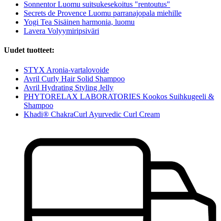
Sonnentor Luomu suitsukesekoitus "rentoutus"
Secrets de Provence Luomu parranajopala miehille
Yogi Tea Sisäinen harmonia, luomu
Lavera Volyymiripsiväri
Uudet tuotteet:
STYX Aronia-vartalovoide
Avril Curly Hair Solid Shampoo
Avril Hydrating Styling Jelly
PHYTORELAX LABORATORIES Kookos Suihkugeeli &
Shampoo
Khadi® ChakraCurl Ayurvedic Curl Cream