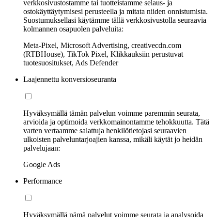
verkkosivustostamme tai tuotteistamme selaus- ja
ostokäyttäytymisesi perusteella ja mitata niiden onnistumista.
Suostumuksellasi käytämme tällä verkkosivustolla seuraavia
kolmannen osapuolen palveluita:
Meta-Pixel, Microsoft Advertising, creativecdn.com
(RTBHouse), TikTok Pixel, Klikkauksiin perustuvat
tuotesuositukset, Ads Defender
Laajennettu konversioseuranta
Hyväksymällä tämän palvelun voimme paremmin seurata,
arvioida ja optimoida verkkomainontamme tehokkuutta. Tätä
varten vertaamme salattuja henkilötietojasi seuraavien
ulkoisten palveluntarjoajien kanssa, mikäli käytät jo heidän
palvelujaan:
Google Ads
Performance
Hyväksymällä nämä palvelut voimme seurata ja analysoida