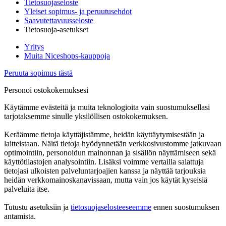
Tietosuojaseloste
Yleiset sopimus- ja peruutusehdot
Saavutettavuusseloste
Tietosuoja-asetukset
Yritys
Muita Niceshops-kauppoja
Peruuta sopimus tästä
Personoi ostokokemuksesi
Käytämme evästeitä ja muita teknologioita vain suostumuksellasi
tarjotaksemme sinulle yksilöllisen ostokokemuksen.
Keräämme tietoja käyttäjistämme, heidän käyttäytymisestään ja
laitteistaan. Näitä tietoja hyödynnetään verkkosivustomme jatkuvaan
optimointiin, personoidun mainonnan ja sisällön näyttämiseen sekä
käyttötilastojen analysointiin. Lisäksi voimme vertailla salattuja
tietojasi ulkoisten palveluntarjoajien kanssa ja näyttää tarjouksia
heidän verkkomainoskanavissaan, mutta vain jos käytät kyseisiä
palveluita itse.
Tutustu asetuksiin ja
tietosuojaselosteeseemme
ennen suostumuksen
antamista.