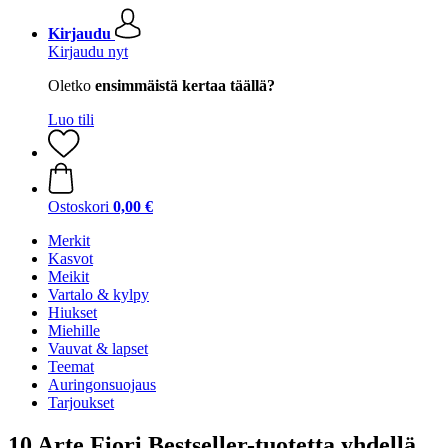
Kirjaudu
Kirjaudu nyt
Oletko
ensimmäistä kertaa täällä?
Luo tili
Ostoskori
0,00 €
Merkit
Kasvot
Meikit
Vartalo & kylpy
Hiukset
Miehille
Vauvat & lapset
Teemat
Auringonsuojaus
Tarjoukset
10 Arte Fiori Bestseller-tuotetta yhdellä