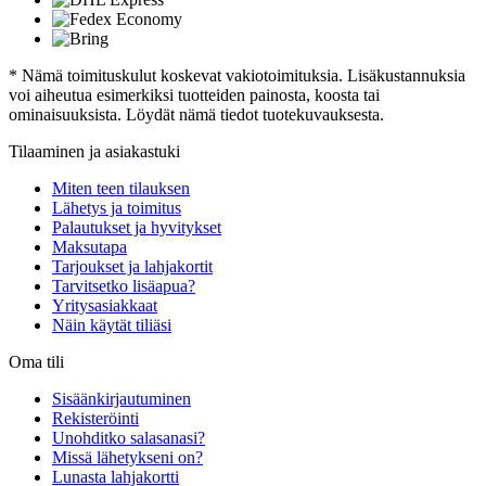
* Nämä toimituskulut koskevat vakiotoimituksia. Lisäkustannuksia
voi aiheutua esimerkiksi tuotteiden painosta, koosta tai
ominaisuuksista. Löydät nämä tiedot tuotekuvauksesta.
Tilaaminen ja asiakastuki
Miten teen tilauksen
Lähetys ja toimitus
Palautukset ja hyvitykset
Maksutapa
Tarjoukset ja lahjakortit
Tarvitsetko lisäapua?
Yritysasiakkaat
Näin käytät tiliäsi
Oma tili
Sisäänkirjautuminen
Rekisteröinti
Unohditko salasanasi?
Missä lähetykseni on?
Lunasta lahjakortti