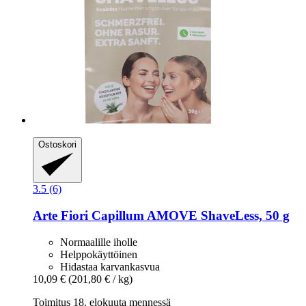
Ostoskori
3.5 (6)
Arte Fiori
Capillum AMOVE ShaveLess, 50 g
Normaalille iholle
Helppokäyttöinen
Hidastaa karvankasvua
10,09 €
(201,80 € / kg)
Toimitus 18. elokuuta mennessä