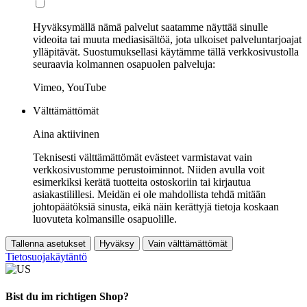
Hyväksymällä nämä palvelut saatamme näyttää sinulle
videoita tai muuta mediasisältöä, jota ulkoiset palveluntarjoajat
ylläpitävät. Suostumuksellasi käytämme tällä verkkosivustolla
seuraavia kolmannen osapuolen palveluja:
Vimeo, YouTube
Välttämättömät
Aina aktiivinen
Teknisesti välttämättömät evästeet varmistavat vain
verkkosivustomme perustoiminnot. Niiden avulla voit
esimerkiksi kerätä tuotteita ostoskoriin tai kirjautua
asiakastilillesi. Meidän ei ole mahdollista tehdä mitään
johtopäätöksiä sinusta, eikä näin kerättyjä tietoja koskaan
luovuteta kolmansille osapuolille.
Tallenna asetukset
Hyväksy
Vain välttämättömät
Tietosuojakäytäntö
Bist du im richtigen Shop?