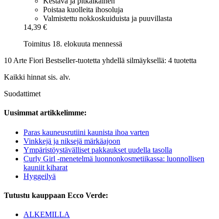
Kestävä ja pitkäikäinen
Poistaa kuolleita ihosoluja
Valmistettu nokkoskuiduista ja puuvillasta
14,39 €
Toimitus 18. elokuuta mennessä
10 Arte Fiori Bestseller-tuotetta yhdellä silmäyksellä: 4 tuotetta
Kaikki hinnat sis. alv.
Suodattimet
Uusimmat artikkelimme:
Paras kauneusrutiini kaunista ihoa varten
Vinkkejä ja niksejä märkäajoon
Ympäristöystävälliset pakkaukset uudella tasolla
Curly Girl -menetelmä luonnonkosmetiikassa: luonnollisen
kauniit kiharat
Hyggeilyä
Tutustu kauppaan Ecco Verde:
ALKEMILLA