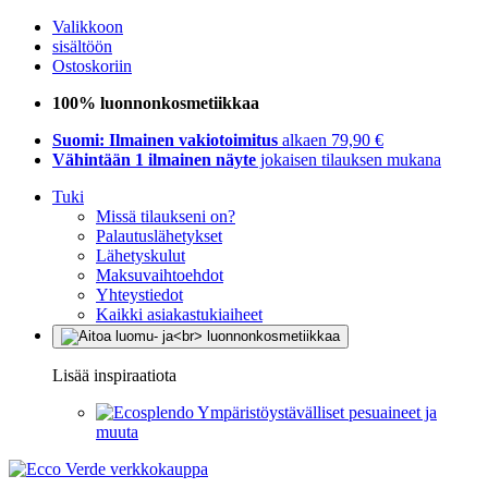
Valikkoon
sisältöön
Ostoskoriin
100% luonnonkosmetiikkaa
Suomi: Ilmainen vakiotoimitus
alkaen 79,90 €
Vähintään 1 ilmainen näyte
jokaisen tilauksen mukana
Tuki
Missä tilaukseni on?
Palautuslähetykset
Lähetyskulut
Maksuvaihtoehdot
Yhteystiedot
Kaikki asiakastukiaiheet
Lisää inspiraatiota
Ympäristöystävälliset pesuaineet ja
muuta