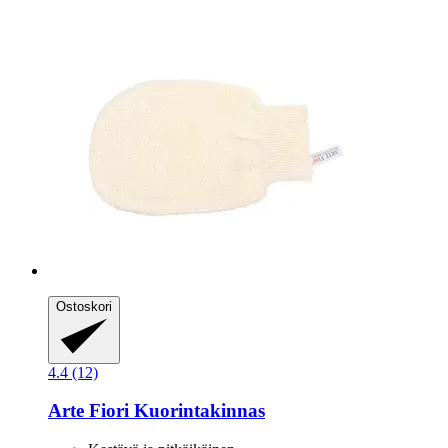
Ostoskori
4.4 (12)
Arte Fiori
Kuorintakinnas