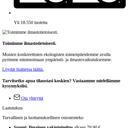
Yli 18.550 tuotetta
Toimimme ilmastotietoisesti.
Monien konkreettisten ekologisten toimenpiteidemme avulla
pyrimme minimoimaan ympäristö- ja ilmastovaikutuksemme.
Löydät lisätietoa täältä.
Tarvitsetko apua tilaustasi koskien? Vastaamme mielellämme
kysymyksiisi.
Ota yhteyttä
Laatutakuu
Turvallinen ja luottamuksellinen ostostenteko
Suomi: Ilmainen vakiotoimitus
alkaen 79,90 €