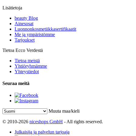
Lisätietoja
beauty Blog
Ainesosat
Luonnonkosmetiikkasertifikaatit
Me ja ympäristömme
Tarjoukset
Tietoa Ecco Verdestä
Tietoa meistä
Yhtiöryhmämme
Yhteystiedot
Seuraa meitä
Muuta maa/kieli
© 2010-2026
niceshops GmbH
- All rights reserved.
Julkaisija ja palvelun tarjoaja