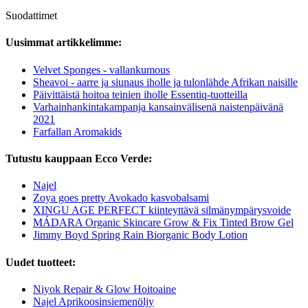
Suodattimet
Uusimmat artikkelimme:
Velvet Sponges - vallankumous
Sheavoi - aarre ja siunaus iholle ja tulonlähde Afrikan naisille
Päivittäistä hoitoa teinien iholle Essentiq-tuotteilla
Varhainhankintakampanja kansainvälisenä naistenpäivänä
2021
Farfallan Aromakids
Tutustu kauppaan Ecco Verde:
Najel
Zoya goes pretty Avokado kasvobalsami
XINGU AGE PERFECT kiinteyttävä silmänympärysvoide
MÁDARA Organic Skincare Grow & Fix Tinted Brow Gel
Jimmy Boyd Spring Rain Biorganic Body Lotion
Uudet tuotteet:
Niyok Repair & Glow Hoitoaine
Najel Aprikoosinsiemenöljy