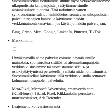
Suostumuksellasi tiedotamme sinulle myös verkkosivustomme
ulkopuolisista kampanjoista ja näytämme sinulle
asiaankuuluvia tuotteita. Tätä tarkoitusta varten
synkronoimme salatut henkilötietosi seuraavien ulkopuolisten
palveluntarjoajien kanssa ja käytämme heidän
verkkomainontakanaviaan, jos käytät jo heidän palvelujaan:
Bing, Criteo, Meta, Google, LinkedIn, Pinterest, TikTok
Markkinointi
Hyväksymällä nämä palvelut voimme näyttää sinulle
mainoksia, sponsoroitua sisältöä tai alennuskampanjoita
verkkosivustostamme tai tuotteistamme selaus- ja
ostokäyttäytymisesi perusteella ja mitata niiden onnistumista.
Suostumuksellasi käytämme tällä verkkosivustolla seuraavia
kolmannen osapuolen palveluita:
Meta-Pixel, Microsoft Advertising, creativecdn.com
(RTBHouse), TikTok Pixel, Klikkauksiin perustuvat
tuotesuositukset, Ads Defender
Laajennettu konversioseuranta