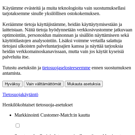
Käytämme evästeitä ja muita teknologioita vain suostumuksellasi
tarjotaksemme sinulle yksilöllisen ostokokemuksen.
Keräämme tietoja käyttäjistämme, heidän käyttäytymisestään ja
laitteistaan. Näitä tietoja hyödynnetään verkkosivustomme jatkuvaan
optimointiin, personoidun mainonnan ja sisällön näyttämiseen sekä
käyttötilastojen analysointiin. Lisäksi voimme vertailla salattuja
tietojasi ulkoisten palveluntarjoajien kanssa ja näyttää tarjouksia
heidän verkkomainoskanavissaan, mutta vain jos käytät kyseisiä
palveluita itse.
Tutustu asetuksiin ja
tietosuojaselosteeseemme
ennen suostumuksen
antamista.
Hyväksy
Vain välttämättömät
Mukauta asetuksia
Tietosuojakäytäntö
Henkilökohtaiset tietosuoja-asetukset
Markkinointi Customer-Match:in kautta