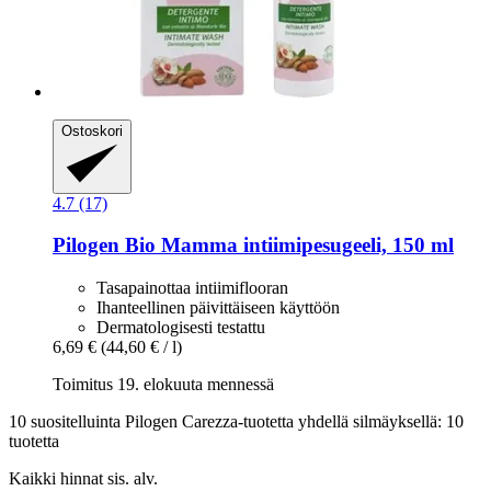
Ostoskori
4.7 (17)
Pilogen
Bio Mamma intiimipesugeeli, 150 ml
Tasapainottaa intiimiflooran
Ihanteellinen päivittäiseen käyttöön
Dermatologisesti testattu
6,69 €
(44,60 € / l)
Toimitus 19. elokuuta mennessä
10 suositelluinta Pilogen Carezza-tuotetta yhdellä silmäyksellä: 10
tuotetta
Kaikki hinnat sis. alv.