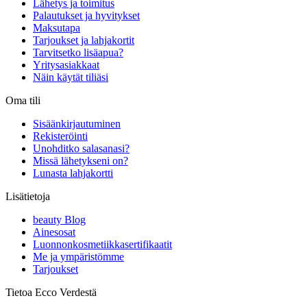
Lähetys ja toimitus
Palautukset ja hyvitykset
Maksutapa
Tarjoukset ja lahjakortit
Tarvitsetko lisäapua?
Yritysasiakkaat
Näin käytät tiliäsi
Oma tili
Sisäänkirjautuminen
Rekisteröinti
Unohditko salasanasi?
Missä lähetykseni on?
Lunasta lahjakortti
Lisätietoja
beauty Blog
Ainesosat
Luonnonkosmetiikkasertifikaatit
Me ja ympäristömme
Tarjoukset
Tietoa Ecco Verdestä