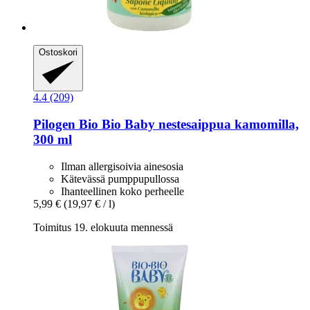
Ostoskori
4.4 (209)
Pilogen
Bio Bio Baby nestesaippua kamomilla,
300 ml
Ilman allergisoivia ainesosia
Kätevässä pumppupullossa
Ihanteellinen koko perheelle
5,99 €
(19,97 € / l)
Toimitus 19. elokuuta mennessä