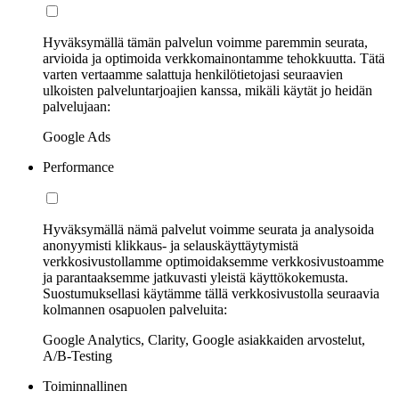
Hyväksymällä tämän palvelun voimme paremmin seurata,
arvioida ja optimoida verkkomainontamme tehokkuutta. Tätä
varten vertaamme salattuja henkilötietojasi seuraavien
ulkoisten palveluntarjoajien kanssa, mikäli käytät jo heidän
palvelujaan:
Google Ads
Performance
Hyväksymällä nämä palvelut voimme seurata ja analysoida
anonyymisti klikkaus- ja selauskäyttäytymistä
verkkosivustollamme optimoidaksemme verkkosivustoamme
ja parantaaksemme jatkuvasti yleistä käyttökokemusta.
Suostumuksellasi käytämme tällä verkkosivustolla seuraavia
kolmannen osapuolen palveluita:
Google Analytics, Clarity, Google asiakkaiden arvostelut,
A/B-Testing
Toiminnallinen