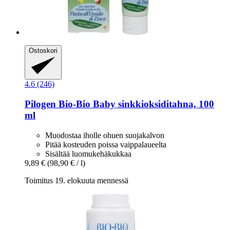
Ostoskori
4.6 (246)
Pilogen
Bio-​Bio Baby sinkkioksiditahna, 100
ml
Muodostaa iholle ohuen suojakalvon
Pitää kosteuden poissa vaippalaueelta
Sisältää luomukehäkukkaa
9,89 €
(98,90 € / l)
Toimitus 19. elokuuta mennessä