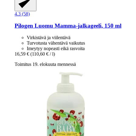
4.3 (58)
Pilogen
Luomu Mamma-​jalkageeli, 150 ml
Virkistävä ja viilentävä
Turvotusta vähentävä vaikutus
Imeytyy nopeasti eikä rasvoita
16,59 €
(110,60 € / l)
Toimitus 19. elokuuta mennessä