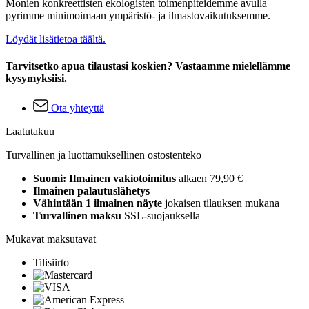
Monien konkreettisten ekologisten toimenpiteidemme avulla
pyrimme minimoimaan ympäristö- ja ilmastovaikutuksemme.
Löydät lisätietoa täältä.
Tarvitsetko apua tilaustasi koskien? Vastaamme mielellämme
kysymyksiisi.
Ota yhteyttä
Laatutakuu
Turvallinen ja luottamuksellinen ostostenteko
Suomi: Ilmainen vakiotoimitus
alkaen 79,90 €
Ilmainen palautuslähetys
Vähintään 1 ilmainen näyte
jokaisen tilauksen mukana
Turvallinen maksu
SSL-suojauksella
Mukavat maksutavat
Tilisiirto