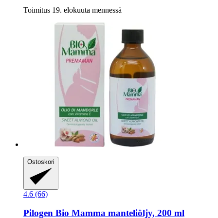
Toimitus 19. elokuuta mennessä
Ostoskori
4.6 (66)
Pilogen
Bio Mamma manteliöljy, 200 ml