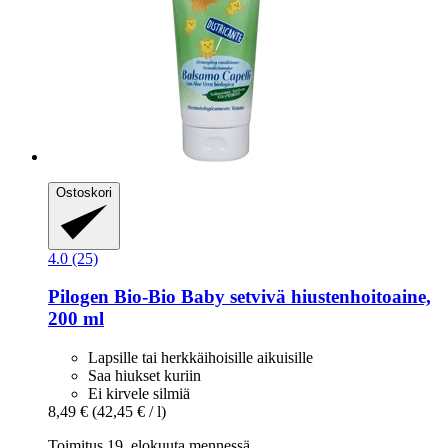
Ostoskori
4.0 (25)
Pilogen
Bio-​Bio Baby setvivä hiustenhoitoaine,
200 ml
Lapsille tai herkkäihoisille aikuisille
Saa hiukset kuriin
Ei kirvele silmiä
8,49 €
(42,45 € / l)
Toimitus 19. elokuuta mennessä