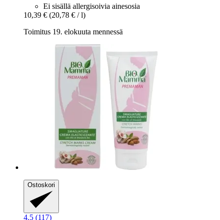
Ei sisällä allergisoivia ainesosia
10,39 €
(20,78 € / l)
Toimitus 19. elokuuta mennessä
Ostoskori
4.5 (117)