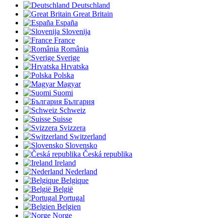
Deutschland
Great Britain
España
Slovenija
France
România
Sverige
Hrvatska
Polska
Magyar
Suomi
България
Schweiz
Suisse
Svizzera
Switzerland
Slovensko
Česká republika
Ireland
Nederland
Belgique
België
Portugal
Belgien
Norge