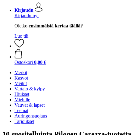
Kirjaudu
Kirjaudu nyt
Oletko
ensimmäistä kertaa täällä?
Luo tili
Ostoskori
0,00 €
Merkit
Kasvot
Meikit
Vartalo & kylpy
Hiukset
Miehille
Vauvat & lapset
Teemat
Auringonsuojaus
Tarjoukset
10 suositelluinta Pilogen Carezza-tuotetta