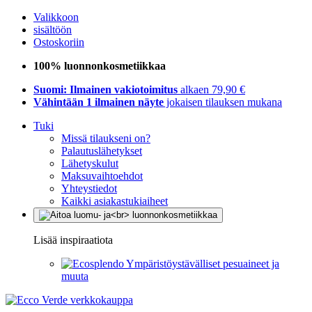
Valikkoon
sisältöön
Ostoskoriin
100% luonnonkosmetiikkaa
Suomi: Ilmainen vakiotoimitus
alkaen 79,90 €
Vähintään 1 ilmainen näyte
jokaisen tilauksen mukana
Tuki
Missä tilaukseni on?
Palautuslähetykset
Lähetyskulut
Maksuvaihtoehdot
Yhteystiedot
Kaikki asiakastukiaiheet
Lisää inspiraatiota
Ympäristöystävälliset pesuaineet ja
muuta