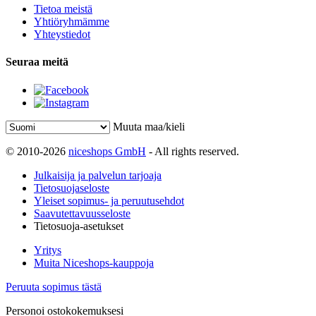
Tietoa meistä
Yhtiöryhmämme
Yhteystiedot
Seuraa meitä
Muuta maa/kieli
© 2010-2026
niceshops GmbH
- All rights reserved.
Julkaisija ja palvelun tarjoaja
Tietosuojaseloste
Yleiset sopimus- ja peruutusehdot
Saavutettavuusseloste
Tietosuoja-asetukset
Yritys
Muita Niceshops-kauppoja
Peruuta sopimus tästä
Personoi ostokokemuksesi