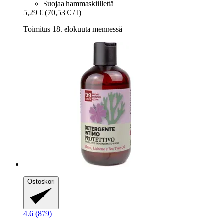
Suojaa hammaskiillettä
5,29 €
(70,53 € / l)
Toimitus 18. elokuuta mennessä
Ostoskori
4.6 (879)