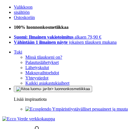
Valikkoon
sisältöön
Ostoskoriin
100% luonnonkosmetiikkaa
Suomi: Ilmainen vakiotoimitus
alkaen 79,90 €
Vähintään 1 ilmainen näyte
jokaisen tilauksen mukana
Tuki
Missä tilaukseni on?
Palautuslähetykset
Lähetyskulut
Maksuvaihtoehdot
Yhteystiedot
Kaikki asiakastukiaiheet
Lisää inspiraatiota
Ympäristöystävälliset pesuaineet ja muuta