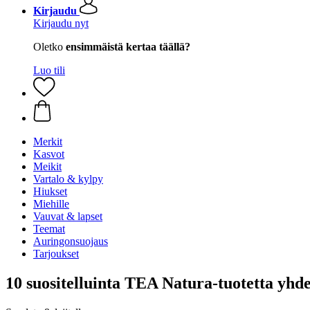
Kirjaudu
Kirjaudu nyt
Oletko
ensimmäistä kertaa täällä?
Luo tili
Merkit
Kasvot
Meikit
Vartalo & kylpy
Hiukset
Miehille
Vauvat & lapset
Teemat
Auringonsuojaus
Tarjoukset
10 suositelluinta TEA Natura-tuotetta yhde