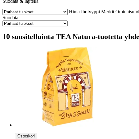
Suodata & lajitella
Hinta
Ihotyyppi
Merkit
Ominaisuud
Suodata
10 suositelluinta TEA Natura-tuotetta yhdel
Ostoskori