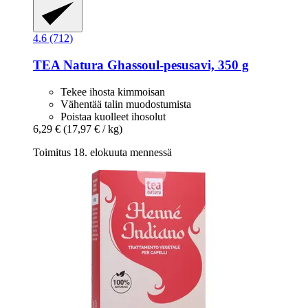
4.6 (712)
TEA Natura
Ghassoul-​pesusavi, 350 g
Tekee ihosta kimmoisan
Vähentää talin muodostumista
Poistaa kuolleet ihosolut
6,29 €
(17,97 € / kg)
Toimitus 18. elokuuta mennessä