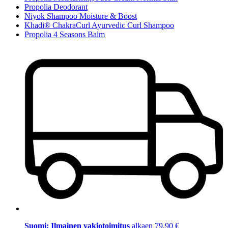
Propolia Deodorant
Niyok Shampoo Moisture & Boost
Khadi® ChakraCurl Ayurvedic Curl Shampoo
Propolia 4 Seasons Balm
Suomi: Ilmainen vakiotoimitus
alkaen 79,90 €