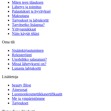
Miten teen tilauksen
Lähetys ja toimitus
Palautukset ja hyvitykset
Maksutapa
Tarjoukset ja lahjakortit
Tarvitsetko lisäapua?
Yritysasiakkaat
Näin käytät tiliäsi
Oma tili
Sisäänkirjautuminen
Rekisteröinti
Unohditko salasanasi?
Missä lähetykseni on?
Lunasta lahjakortti
Lisätietoja
beauty Blog
Ainesosat
Luonnonkosmetiikkasertifikaatit
Me ja ympäristömme
Tarjoukset