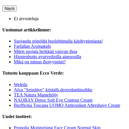
Näytä
Ei arvosteluja
Uusimmat artikkelimme:
Suojaudu pöpöiltä huolehtimalla käsihygieniasta!
Farfallan Aromakids
Miten suojata herkkää vauvan ihoa
Hiustenhoito ayurvedisilla ainesosilla
Mikä on minun ihotyyppini?
Tutustu kauppaan Ecco Verde:
Weleda
Alva "Sensitive" kristalli-deorodanttisuihke
TEA Natura Manteliöljy
NAOBAY Detox Soft Eye Contour Cream
Biofficina Toscana UOMO Antioxidant Aftershave Cream
Uudet tuotteet:
Propolia Moisturising Face Cream Normal Skin