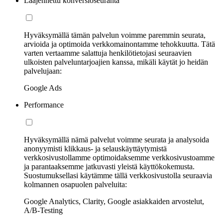
Laajennettu konversioseuranta
Hyväksymällä tämän palvelun voimme paremmin seurata,
arvioida ja optimoida verkkomainontamme tehokkuutta. Tätä
varten vertaamme salattuja henkilötietojasi seuraavien
ulkoisten palveluntarjoajien kanssa, mikäli käytät jo heidän
palvelujaan:
Google Ads
Performance
Hyväksymällä nämä palvelut voimme seurata ja analysoida
anonyymisti klikkaus- ja selauskäyttäytymistä
verkkosivustollamme optimoidaksemme verkkosivustoamme
ja parantaaksemme jatkuvasti yleistä käyttökokemusta.
Suostumuksellasi käytämme tällä verkkosivustolla seuraavia
kolmannen osapuolen palveluita:
Google Analytics, Clarity, Google asiakkaiden arvostelut,
A/B-Testing