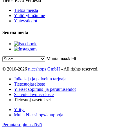
Tietoa Ecco Verdestä
Tietoa meistä
Yhtiöryhmämme
Yhteystiedot
Seuraa meitä
Muuta maa/kieli
© 2010-2026
niceshops GmbH
- All rights reserved.
Julkaisija ja palvelun tarjoaja
Tietosuojaseloste
Yleiset sopimus- ja peruutusehdot
Saavutettavuusseloste
Tietosuoja-asetukset
Yritys
Muita Niceshops-kauppoja
Peruuta sopimus tästä