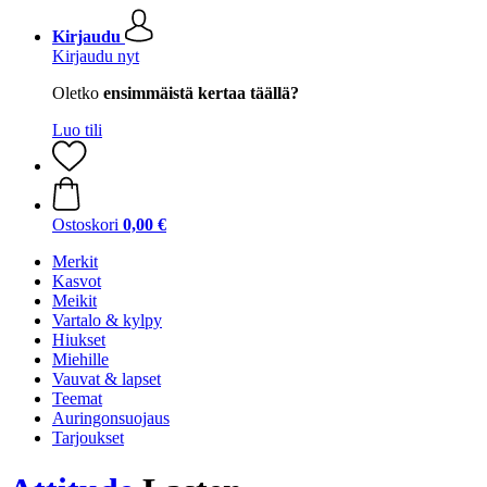
Kirjaudu
Kirjaudu nyt
Oletko
ensimmäistä kertaa täällä?
Luo tili
Ostoskori
0,00 €
Merkit
Kasvot
Meikit
Vartalo & kylpy
Hiukset
Miehille
Vauvat & lapset
Teemat
Auringonsuojaus
Tarjoukset