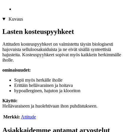
Kuvaus
Lasten kosteuspyyhkeet
Attituden kosteuspyyhkeet on valmistettu täysin biologisesti
hajovaista selluloosakuiduista ja ne eivät sisällä synteettisiä
hajusteita. Kosteuspyyhkeet sopivat myös kaikkein herkimmälle
iholle.
ominaisuudet:
Sopii myös herkälle iholle
Erittäin hellävarainen ja hoitava
hypoallerginen, hajuton ja klooriton​
Käyttö:
Hellävaraiseen ja huolehtivaan ihon puhdistukseen.
Merkki:
Attitude
Asiakkaidemme antamat arvostelut