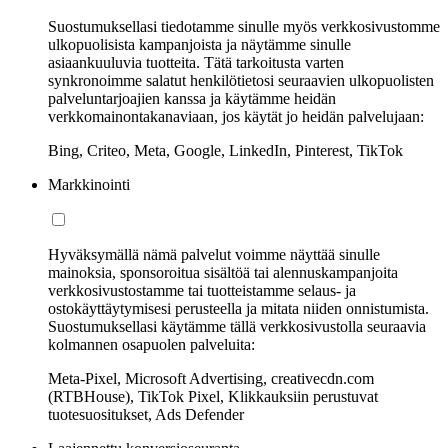
Suostumuksellasi tiedotamme sinulle myös verkkosivustomme
ulkopuolisista kampanjoista ja näytämme sinulle
asiaankuuluvia tuotteita. Tätä tarkoitusta varten
synkronoimme salatut henkilötietosi seuraavien ulkopuolisten
palveluntarjoajien kanssa ja käytämme heidän
verkkomainontakanaviaan, jos käytät jo heidän palvelujaan:
Bing, Criteo, Meta, Google, LinkedIn, Pinterest, TikTok
Markkinointi
Hyväksymällä nämä palvelut voimme näyttää sinulle
mainoksia, sponsoroitua sisältöä tai alennuskampanjoita
verkkosivustostamme tai tuotteistamme selaus- ja
ostokäyttäytymisesi perusteella ja mitata niiden onnistumista.
Suostumuksellasi käytämme tällä verkkosivustolla seuraavia
kolmannen osapuolen palveluita:
Meta-Pixel, Microsoft Advertising, creativecdn.com
(RTBHouse), TikTok Pixel, Klikkauksiin perustuvat
tuotesuositukset, Ads Defender