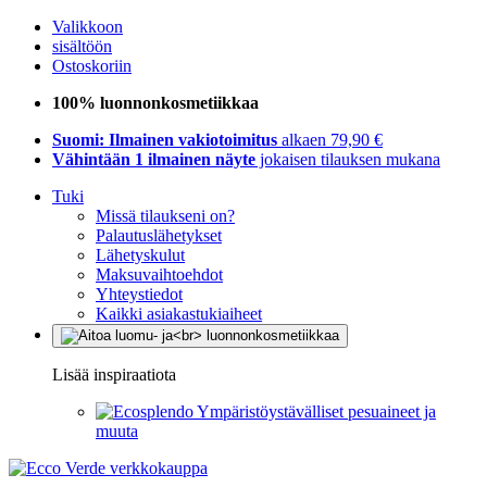
Valikkoon
sisältöön
Ostoskoriin
100% luonnonkosmetiikkaa
Suomi: Ilmainen vakiotoimitus
alkaen 79,90 €
Vähintään 1 ilmainen näyte
jokaisen tilauksen mukana
Tuki
Missä tilaukseni on?
Palautuslähetykset
Lähetyskulut
Maksuvaihtoehdot
Yhteystiedot
Kaikki asiakastukiaiheet
Lisää inspiraatiota
Ympäristöystävälliset pesuaineet ja
muuta