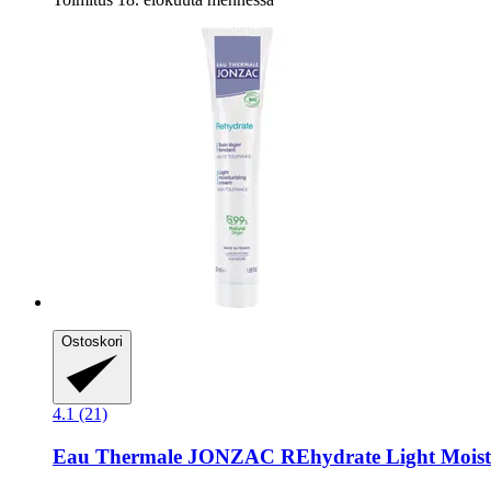
Ostoskori
4.1 (21)
Eau Thermale JONZAC
REhydrate Light Moist