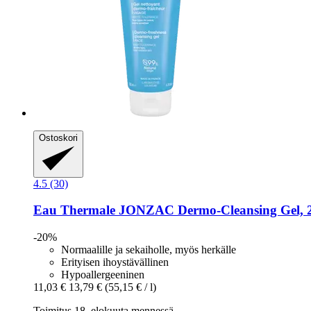
Ostoskori
4.5 (30)
Eau Thermale JONZAC
Dermo-​Cleansing Gel, 
-20%
Normaalille ja sekaiholle, myös herkälle
Erityisen ihoystävällinen
Hypoallergeeninen
11,03 €
13,79 €
(55,15 € / l)
Toimitus 18. elokuuta mennessä