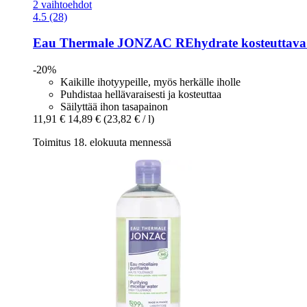
2 vaihtoehdot
4.5 (28)
Eau Thermale JONZAC
REhydrate kosteuttava m
-20%
Kaikille ihotyypeille, myös herkälle iholle
Puhdistaa hellävaraisesti ja kosteuttaa
Säilyttää ihon tasapainon
11,91 €
14,89 €
(23,82 € / l)
Toimitus 18. elokuuta mennessä