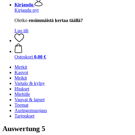
Kirjaudu
Kirjaudu nyt
Oletko
ensimmäistä kertaa täällä?
Luo tili
Ostoskori
0,00 €
Merkit
Kasvot
Meikit
Vartalo & kylpy
Hiukset
Miehille
Vauvat & lapset
Teemat
Auringonsuojaus
Tarjoukset
Auswertung 5