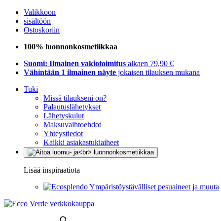
Valikkoon
sisältöön
Ostoskoriin
100% luonnonkosmetiikkaa
Suomi: Ilmainen vakiotoimitus
alkaen 79,90 €
Vähintään 1 ilmainen näyte
jokaisen tilauksen mukana
Tuki
Missä tilaukseni on?
Palautuslähetykset
Lähetyskulut
Maksuvaihtoehdot
Yhteystiedot
Kaikki asiakastukiaiheet
Lisää inspiraatiota
Ympäristöystävälliset pesuaineet ja muuta