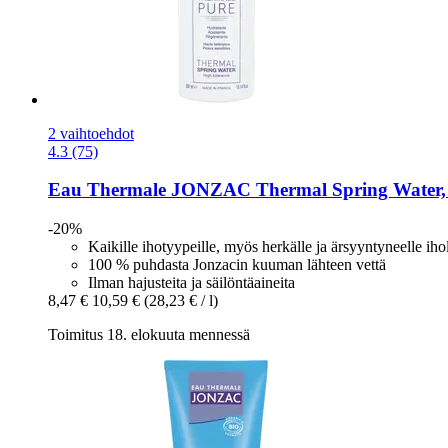
2 vaihtoehdot
4.3 (75)
Eau Thermale JONZAC
Thermal Spring Water,
-20%
Kaikille ihotyypeille, myös herkälle ja ärsyyntyneelle iho
100 % puhdasta Jonzacin kuuman lähteen vettä
Ilman hajusteita ja säilöntäaineita
8,47 €
10,59 €
(28,23 € / l)
Toimitus 18. elokuuta mennessä