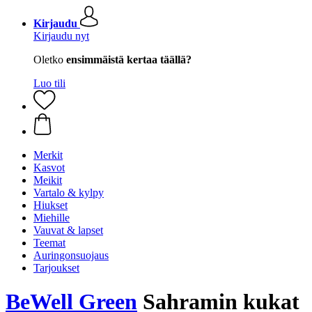
Kirjaudu
Kirjaudu nyt
Oletko
ensimmäistä kertaa täällä?
Luo tili
Merkit
Kasvot
Meikit
Vartalo & kylpy
Hiukset
Miehille
Vauvat & lapset
Teemat
Auringonsuojaus
Tarjoukset
BeWell Green
Sahramin kukat