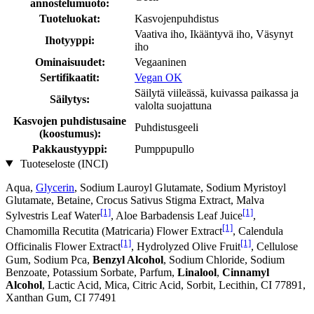
annostelumuoto:
Tuoteluokat:
Kasvojenpuhdistus
Vaativa iho, Ikääntyvä iho, Väsynyt
Ihotyyppi:
iho
Ominaisuudet:
Vegaaninen
Sertifikaatit:
Vegan OK
Säilytä viileässä, kuivassa paikassa ja
Säilytys:
valolta suojattuna
Kasvojen puhdistusaine
Puhdistusgeeli
(koostumus):
Pakkaustyyppi:
Pumppupullo
Tuoteseloste (INCI)
Aqua,
Glycerin
, Sodium Lauroyl Glutamate, Sodium Myristoyl
Glutamate, Betaine, Crocus Sativus Stigma Extract, Malva
[1]
[1]
Sylvestris Leaf Water
, Aloe Barbadensis Leaf Juice
,
[1]
Chamomilla Recutita (Matricaria) Flower Extract
, Calendula
[1]
[1]
Officinalis Flower Extract
, Hydrolyzed Olive Fruit
, Cellulose
Gum, Sodium Pca,
Benzyl Alcohol
, Sodium Chloride, Sodium
Benzoate, Potassium Sorbate, Parfum,
Linalool
,
Cinnamyl
Alcohol
, Lactic Acid, Mica, Citric Acid, Sorbit, Lecithin, CI 77891,
Xanthan Gum, CI 77491