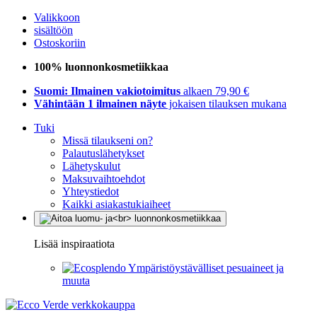
Valikkoon
sisältöön
Ostoskoriin
100% luonnonkosmetiikkaa
Suomi: Ilmainen vakiotoimitus
alkaen 79,90 €
Vähintään 1 ilmainen näyte
jokaisen tilauksen mukana
Tuki
Missä tilaukseni on?
Palautuslähetykset
Lähetyskulut
Maksuvaihtoehdot
Yhteystiedot
Kaikki asiakastukiaiheet
Lisää inspiraatiota
Ympäristöystävälliset pesuaineet ja
muuta