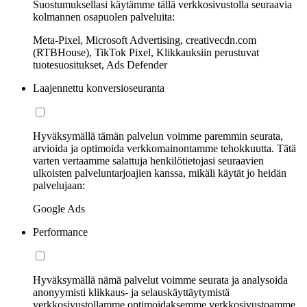
Suostumuksellasi käytämme tällä verkkosivustolla seuraavia
kolmannen osapuolen palveluita:
Meta-Pixel, Microsoft Advertising, creativecdn.com
(RTBHouse), TikTok Pixel, Klikkauksiin perustuvat
tuotesuositukset, Ads Defender
Laajennettu konversioseuranta
Hyväksymällä tämän palvelun voimme paremmin seurata,
arvioida ja optimoida verkkomainontamme tehokkuutta. Tätä
varten vertaamme salattuja henkilötietojasi seuraavien
ulkoisten palveluntarjoajien kanssa, mikäli käytät jo heidän
palvelujaan:
Google Ads
Performance
Hyväksymällä nämä palvelut voimme seurata ja analysoida
anonyymisti klikkaus- ja selauskäyttäytymistä
verkkosivustollamme optimoidaksemme verkkosivustoamme