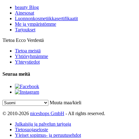
beauty Blog
Ainesosat
Luonnonkosmetiikkasertifikaatit
Me ja ympäristömme
Tarjoukset
Tietoa Ecco Verdestä
Tietoa meistä
Yhtiöryhmämme
Yhteystiedot
Seuraa meitä
Muuta maa/kieli
© 2010-2026
niceshops GmbH
- All rights reserved.
Julkaisija ja palvelun tarjoaja
Tietosuojaseloste
Yleiset sopimus- ja peruutusehdot