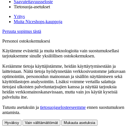
Saavutettavuusseloste
Tietosuoja-asetukset
Yritys
Muita Niceshops-kauppoja
Peruuta sopimus tästä
Personoi ostokokemuksesi
Käytämme evästeitä ja muita teknologioita vain suostumuksellasi
tarjotaksemme sinulle yksilöllisen ostokokemuksen.
Keräämme tietoja käyttäjistämme, heidän käyttäytymisestään ja
laitteistaan. Näitä tietoja hyödynnetään verkkosivustomme jatkuvaan
optimointiin, personoidun mainonnan ja sisällön näyttämiseen sekä
käyttötilastojen analysointiin. Lisäksi voimme vertailla salattuja
tietojasi ulkoisten palveluntarjoajien kanssa ja näyttää tarjouksia
heidän verkkomainoskanavissaan, mutta vain jos käytät kyseisiä
palveluita itse.
Tutustu asetuksiin ja
tietosuojaselosteeseemme
ennen suostumuksen
antamista.
Hyväksy
Vain välttämättömät
Mukauta asetuksia