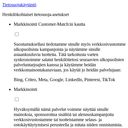
Tietosuojakäytäntö
Henkilökohtaiset tietosuoja-asetukset
Markkinointi Customer-Match:in kautta
Suostumuksellasi tiedotamme sinulle myös verkkosivustomme
ulkopuolisista kampanjoista ja näytämme sinulle
asiaankuuluvia tuotteita. Tätä tarkoitusta varten
synkronoimme salatut henkilötietosi seuraavien ulkopuolisten
palveluntarjoajien kanssa ja käytämme heidän
verkkomainontakanaviaan, jos käytät jo heidän palvelujaan:
Bing, Criteo, Meta, Google, LinkedIn, Pinterest, TikTok
Markkinointi
Hyväksymällä nämä palvelut voimme näyttää sinulle
mainoksia, sponsoroitua sisältöä tai alennuskampanjoita
verkkosivustostamme tai tuotteistamme selaus- ja
ostokäyttäytymisesi perusteella ja mitata niiden onnistumista.