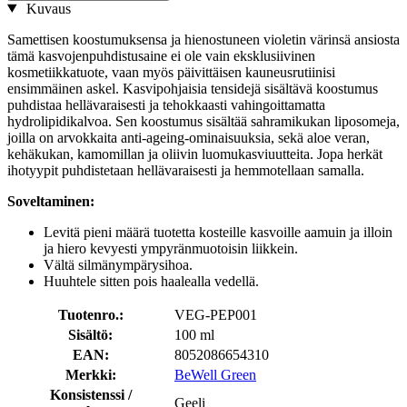
Kuvaus
Samettisen koostumuksensa ja hienostuneen violetin värinsä ansiosta
tämä kasvojenpuhdistusaine ei ole vain eksklusiivinen
kosmetiikkatuote, vaan myös päivittäisen kauneusrutiinisi
ensimmäinen askel. Kasvipohjaisia tensidejä sisältävä koostumus
puhdistaa hellävaraisesti ja tehokkaasti vahingoittamatta
hydrolipidikalvoa. Sen koostumus sisältää sahramikukan liposomeja,
joilla on arvokkaita anti-ageing-ominaisuuksia, sekä aloe veran,
kehäkukan, kamomillan ja oliivin luomukasviuutteita. Jopa herkät
ihotyypit puhdistetaan hellävaraisesti ja hemmotellaan samalla.
Soveltaminen:
Levitä pieni määrä tuotetta kosteille kasvoille aamuin ja illoin
ja hiero kevyesti ympyränmuotoisin liikkein.
Vältä silmänympärysihoa.
Huuhtele sitten pois haalealla vedellä.
Tuotenro.:
VEG-PEP001
Sisältö:
100 ml
EAN:
8052086654310
Merkki:
BeWell Green
Konsistenssi /
Geeli