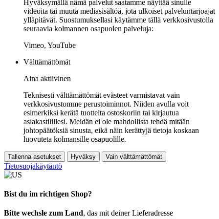
Hyväksymällä nämä palvelut saatamme näyttää sinulle
videoita tai muuta mediasisältöä, jota ulkoiset palveluntarjoajat
ylläpitävät. Suostumuksellasi käytämme tällä verkkosivustolla
seuraavia kolmannen osapuolen palveluja:
Vimeo, YouTube
Välttämättömät
Aina aktiivinen
Teknisesti välttämättömät evästeet varmistavat vain
verkkosivustomme perustoiminnot. Niiden avulla voit
esimerkiksi kerätä tuotteita ostoskoriin tai kirjautua
asiakastilillesi. Meidän ei ole mahdollista tehdä mitään
johtopäätöksiä sinusta, eikä näin kerättyjä tietoja koskaan
luovuteta kolmansille osapuolille.
Tallenna asetukset
Hyväksy
Vain välttämättömät
Tietosuojakäytäntö
Bist du im richtigen Shop?
Bitte wechsle zum Land
, das mit deiner Lieferadresse