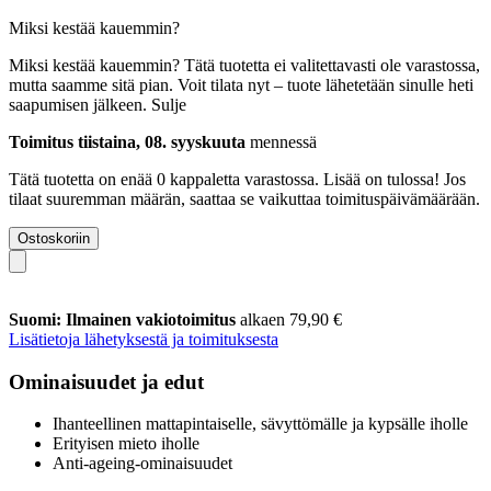
Miksi kestää kauemmin?
Miksi kestää kauemmin?
Tätä tuotetta ei valitettavasti ole varastossa,
mutta saamme sitä pian. Voit tilata nyt – tuote lähetetään sinulle heti
saapumisen jälkeen.
Sulje
Toimitus tiistaina, 08. syyskuuta
mennessä
Tätä tuotetta on enää 0 kappaletta varastossa. Lisää on tulossa! Jos
tilaat suuremman määrän, saattaa se vaikuttaa toimituspäivämäärään.
Ostoskoriin
Suomi: Ilmainen vakiotoimitus
alkaen 79,90 €
Lisätietoja lähetyksestä ja toimituksesta
Ominaisuudet ja edut
Ihanteellinen mattapintaiselle, sävyttömälle ja kypsälle iholle
Erityisen mieto iholle
Anti-ageing-ominaisuudet