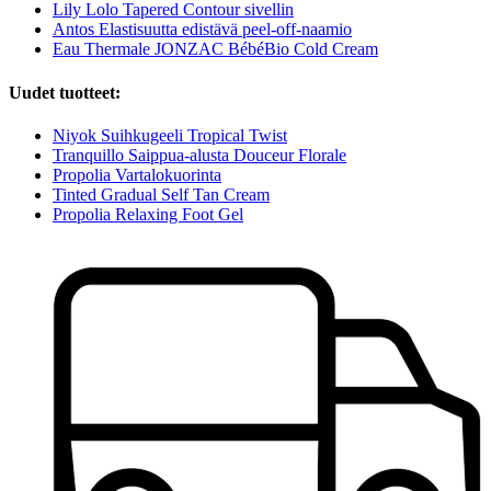
Lily Lolo Tapered Contour sivellin
Antos Elastisuutta edistävä peel-off-naamio
Eau Thermale JONZAC BébéBio Cold Cream
Uudet tuotteet:
Niyok Suihkugeeli Tropical Twist
Tranquillo Saippua-alusta Douceur Florale
Propolia Vartalokuorinta
Tinted Gradual Self Tan Cream
Propolia Relaxing Foot Gel