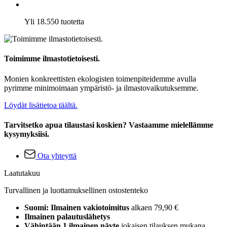
Yli 18.550 tuotetta
Toimimme ilmastotietoisesti.
Monien konkreettisten ekologisten toimenpiteidemme avulla
pyrimme minimoimaan ympäristö- ja ilmastovaikutuksemme.
Löydät lisätietoa täältä.
Tarvitsetko apua tilaustasi koskien? Vastaamme mielellämme
kysymyksiisi.
Ota yhteyttä
Laatutakuu
Turvallinen ja luottamuksellinen ostostenteko
Suomi: Ilmainen vakiotoimitus
alkaen 79,90 €
Ilmainen palautuslähetys
Vähintään 1 ilmainen näyte
jokaisen tilauksen mukana