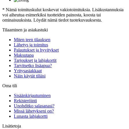
* Nämä toimituskulut koskevat vakiotoimituksia. Lisäkustannuksia
voi aiheutua esimerkiksi tuotteiden painosta, koosta tai
ominaisuuksista. Löydät nämä tiedot tuotekuvauksesta.
Tilaaminen ja asiakastuki
Miten teen tilauksen
Lähetys ja toimitus
Palautukset ja hyvitykset
Maksutapa
Tarjoukset ja lahjakortit
Tarvitsetko lisäapua?
Yritysasiakkaat
Näin käytät tiliäsi
Oma tili
Sisäänkirjautuminen
Rekisteröinti
Unohditko salasanasi?
Missä lähetykseni on?
Lunasta lahjakortti
Lisätietoja