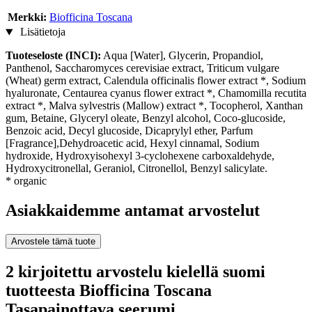
Merkki:
Biofficina Toscana
Lisätietoja
Tuoteseloste (INCI):
Aqua [Water], Glycerin, Propandiol,
Panthenol, Saccharomyces cerevisiae extract, Triticum vulgare
(Wheat) germ extract, Calendula officinalis flower extract *, Sodium
hyaluronate, Centaurea cyanus flower extract *, Chamomilla recutita
extract *, Malva sylvestris (Mallow) extract *, Tocopherol, Xanthan
gum, Betaine, Glyceryl oleate, Benzyl alcohol, Coco-glucoside,
Benzoic acid, Decyl glucoside, Dicaprylyl ether, Parfum
[Fragrance],Dehydroacetic acid, Hexyl cinnamal, Sodium
hydroxide, Hydroxyisohexyl 3-cyclohexene carboxaldehyde,
Hydroxycitronellal, Geraniol, Citronellol, Benzyl salicylate.
* organic
Asiakkaidemme antamat arvostelut
Arvostele tämä tuote
2 kirjoitettu arvostelu kielellä suomi
tuotteesta Biofficina Toscana
Tasapainottava seerumi