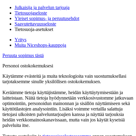
Julkaisija ja palvelun tarjoaja
Tietosuojaseloste
Yleiset sopimus- ja peruutusehdot
Saavutettavuusseloste
Tietosuoja-asetukset
Yritys
Muita Niceshops-kauppoja
Peruuta sopimus tästä
Personoi ostokokemuksesi
Käytämme evästeitä ja muita teknologioita vain suostumuksellasi
tarjotaksemme sinulle yksilöllisen ostokokemuksen.
Keräämme tietoja käyttäjistämme, heidän käyttäytymisestään ja
laitteistaan. Näitä tietoja hyödynnetään verkkosivustomme jatkuvaan
optimointiin, personoidun mainonnan ja sisällön näyttämiseen sekä
käyttötilastojen analysointiin. Lisäksi voimme vertailla salattuja
tietojasi ulkoisten palveluntarjoajien kanssa ja näyttää tarjouksia
heidän verkkomainoskanavissaan, mutta vain jos käytät kyseisiä
palveluita itse.