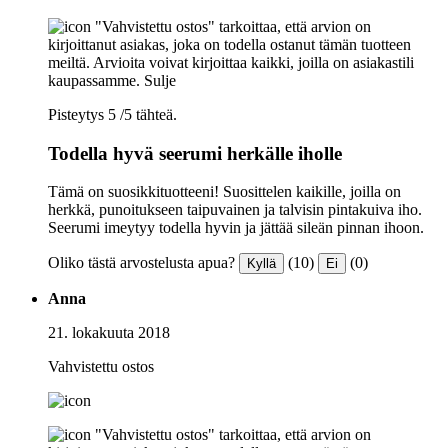
"Vahvistettu ostos" tarkoittaa, että arvion on
kirjoittanut asiakas, joka on todella ostanut tämän tuotteen
meiltä. Arvioita voivat kirjoittaa kaikki, joilla on asiakastili
kaupassamme.
Sulje
Pisteytys 5 /5 tähteä.
Todella hyvä seerumi herkälle iholle
Tämä on suosikkituotteeni! Suosittelen kaikille, joilla on
herkkä, punoitukseen taipuvainen ja talvisin pintakuiva iho.
Seerumi imeytyy todella hyvin ja jättää sileän pinnan ihoon.
Oliko tästä arvostelusta apua?
(10)
(0)
Kyllä
Ei
Anna
21. lokakuuta 2018
Vahvistettu ostos
"Vahvistettu ostos" tarkoittaa, että arvion on