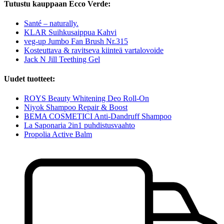
Tutustu kauppaan Ecco Verde:
Santé – naturally.
KLAR Suihkusaippua Kahvi
veg-up Jumbo Fan Brush Nr.315
Kosteuttava & ravitseva kiinteä vartalovoide
Jack N Jill Teething Gel
Uudet tuotteet:
ROYS Beauty Whitening Deo Roll-On
Niyok Shampoo Repair & Boost
BEMA COSMETICI Anti-Dandruff Shampoo
La Saponaria 2in1 puhdistusvaahto
Propolia Active Balm