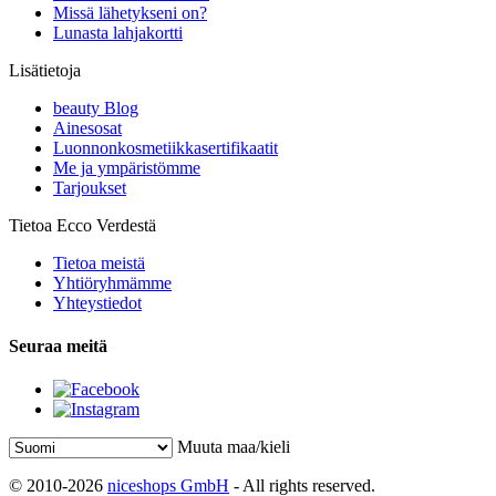
Missä lähetykseni on?
Lunasta lahjakortti
Lisätietoja
beauty Blog
Ainesosat
Luonnonkosmetiikkasertifikaatit
Me ja ympäristömme
Tarjoukset
Tietoa Ecco Verdestä
Tietoa meistä
Yhtiöryhmämme
Yhteystiedot
Seuraa meitä
Muuta maa/kieli
© 2010-2026
niceshops GmbH
- All rights reserved.