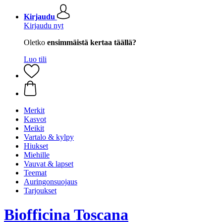
Kirjaudu
Kirjaudu nyt
Oletko
ensimmäistä kertaa täällä?
Luo tili
Merkit
Kasvot
Meikit
Vartalo & kylpy
Hiukset
Miehille
Vauvat & lapset
Teemat
Auringonsuojaus
Tarjoukset
Biofficina Toscana