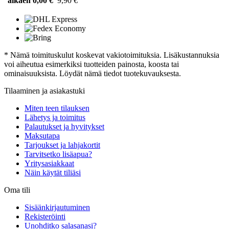
alkaen 0,00 €
9,90 €
* Nämä toimituskulut koskevat vakiotoimituksia. Lisäkustannuksia
voi aiheutua esimerkiksi tuotteiden painosta, koosta tai
ominaisuuksista. Löydät nämä tiedot tuotekuvauksesta.
Tilaaminen ja asiakastuki
Miten teen tilauksen
Lähetys ja toimitus
Palautukset ja hyvitykset
Maksutapa
Tarjoukset ja lahjakortit
Tarvitsetko lisäapua?
Yritysasiakkaat
Näin käytät tiliäsi
Oma tili
Sisäänkirjautuminen
Rekisteröinti
Unohditko salasanasi?