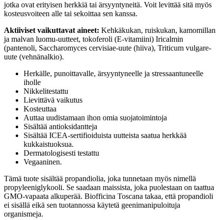
jotka ovat erityisen herkkiä tai ärsyyntyneitä. Voit levittää sitä myös
kosteusvoiteen alle tai sekoittaa sen kanssa.
Aktiiviset vaikuttavat aineet:
Kehkäkukan, ruiskukan, kamomillan
ja malvan luomu-uutteet, tokoferoli (E-vitamiini) Iricalmin
(pantenoli, Saccharomyces cervisiae-uute (hiiva), Triticum vulgare-
uute (vehnänalkio).
Herkälle, punoittavalle, ärsyyntyneelle ja stressaantuneelle
iholle
Nikkelitestattu
Lievittävä vaikutus
Kosteuttaa
Auttaa uudistamaan ihon omia suojatoimintoja
Sisältää antioksidantteja
Sisältää ICEA-sertifioiduista uutteista saatua herkkää
kukkaistuoksua.
Dermatologisesti testattu
Vegaaninen.
Tämä tuote sisältää propandiolia, joka tunnetaan myös nimellä
propyleeniglykooli. Se saadaan maissista, joka puolestaan on taattua
GMO-vapaata alkuperää. Biofficina Toscana takaa, että propandioli
ei sisällä eikä sen tuotannossa käytetä geenimanipuloituja
organismeja.