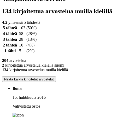
134 kirjoitettua arvostelua muilla kielillä
4,2
yhteensä 5 tähdestä
5 tähteä
103
(50%)
4 tähteä
58
(28%)
3 tähteä
28
(13%)
2 tähteä
10
(4%)
1 tähti
5
(2%)
204
arvostelua
2
kirjoitettua arvostelua kielellä suomi
134
kirjoitettua arvostelua muilla kielillä
Näytä kaikki kirjoitetut arvostelut
Ilona
15. huhtikuuta 2016
Vahvistettu ostos