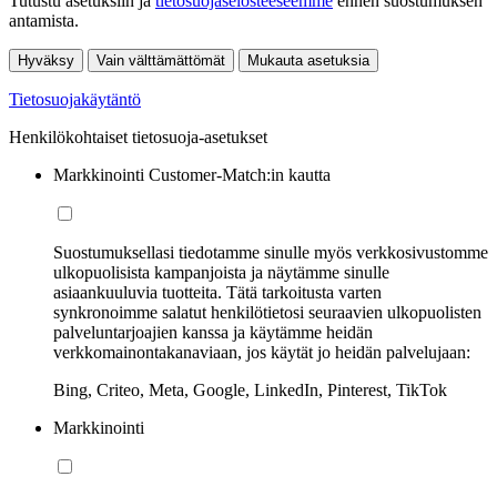
Tutustu asetuksiin ja
tietosuojaselosteeseemme
ennen suostumuksen
antamista.
Hyväksy
Vain välttämättömät
Mukauta asetuksia
Tietosuojakäytäntö
Henkilökohtaiset tietosuoja-asetukset
Markkinointi Customer-Match:in kautta
Suostumuksellasi tiedotamme sinulle myös verkkosivustomme
ulkopuolisista kampanjoista ja näytämme sinulle
asiaankuuluvia tuotteita. Tätä tarkoitusta varten
synkronoimme salatut henkilötietosi seuraavien ulkopuolisten
palveluntarjoajien kanssa ja käytämme heidän
verkkomainontakanaviaan, jos käytät jo heidän palvelujaan:
Bing, Criteo, Meta, Google, LinkedIn, Pinterest, TikTok
Markkinointi