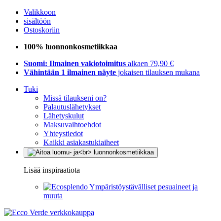
Valikkoon
sisältöön
Ostoskoriin
100% luonnonkosmetiikkaa
Suomi: Ilmainen vakiotoimitus
alkaen 79,90 €
Vähintään 1 ilmainen näyte
jokaisen tilauksen mukana
Tuki
Missä tilaukseni on?
Palautuslähetykset
Lähetyskulut
Maksuvaihtoehdot
Yhteystiedot
Kaikki asiakastukiaiheet
Lisää inspiraatiota
Ympäristöystävälliset pesuaineet ja
muuta