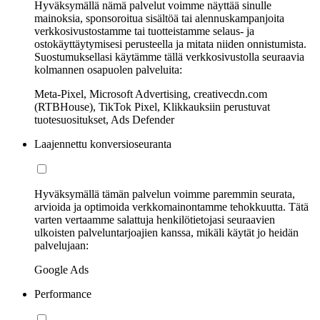
Hyväksymällä nämä palvelut voimme näyttää sinulle
mainoksia, sponsoroitua sisältöä tai alennuskampanjoita
verkkosivustostamme tai tuotteistamme selaus- ja
ostokäyttäytymisesi perusteella ja mitata niiden onnistumista.
Suostumuksellasi käytämme tällä verkkosivustolla seuraavia
kolmannen osapuolen palveluita:
Meta-Pixel, Microsoft Advertising, creativecdn.com
(RTBHouse), TikTok Pixel, Klikkauksiin perustuvat
tuotesuositukset, Ads Defender
Laajennettu konversioseuranta
Hyväksymällä tämän palvelun voimme paremmin seurata,
arvioida ja optimoida verkkomainontamme tehokkuutta. Tätä
varten vertaamme salattuja henkilötietojasi seuraavien
ulkoisten palveluntarjoajien kanssa, mikäli käytät jo heidän
palvelujaan:
Google Ads
Performance