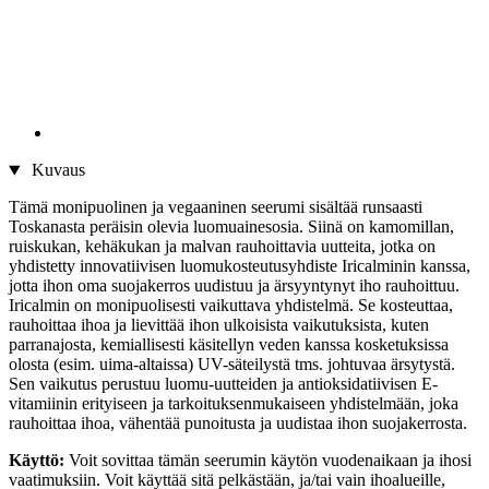
Kuvaus
Tämä monipuolinen ja vegaaninen seerumi sisältää runsaasti
Toskanasta peräisin olevia luomuainesosia. Siinä on kamomillan,
ruiskukan, kehäkukan ja malvan rauhoittavia uutteita, jotka on
yhdistetty innovatiivisen luomukosteutusyhdiste Iricalminin kanssa,
jotta ihon oma suojakerros uudistuu ja ärsyyntynyt iho rauhoittuu.
Iricalmin on monipuolisesti vaikuttava yhdistelmä. Se kosteuttaa,
rauhoittaa ihoa ja lievittää ihon ulkoisista vaikutuksista, kuten
parranajosta, kemiallisesti käsitellyn veden kanssa kosketuksissa
olosta (esim. uima-altaissa) UV-säteilystä tms. johtuvaa ärsytystä.
Sen vaikutus perustuu luomu-uutteiden ja antioksidatiivisen E-
vitamiinin erityiseen ja tarkoituksenmukaiseen yhdistelmään, joka
rauhoittaa ihoa, vähentää punoitusta ja uudistaa ihon suojakerrosta.
Käyttö:
Voit sovittaa tämän seerumin käytön vuodenaikaan ja ihosi
vaatimuksiin. Voit käyttää sitä pelkästään, ja/tai vain ihoalueille,