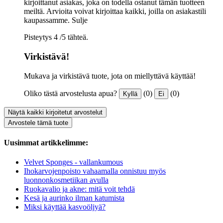
kirjoittanut asiakas, joka on todella ostanut tämän tuotteen
meiltä. Arvioita voivat kirjoittaa kaikki, joilla on asiakastili
kaupassamme.
Sulje
Pisteytys 4 /5 tähteä.
Virkistävä!
Mukava ja virkistävä tuote, jota on miellyttävä käyttää!
Oliko tästä arvostelusta apua?
(0)
(0)
Kyllä
Ei
Näytä kaikki kirjoitetut arvostelut
Arvostele tämä tuote
Uusimmat artikkelimme:
Velvet Sponges - vallankumous
Ihokarvojenpoisto vahaamalla onnistuu myös
luonnonkosmetiikan avulla
Ruokavalio ja akne: mitä voit tehdä
Kesä ja aurinko ilman katumista
Miksi käyttää kasvoöljyä?