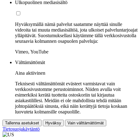
Ulkopuolinen mediasisältö
Hyväksymällä nämä palvelut saatamme näyttää sinulle
videoita tai muuta mediasisältöä, jota ulkoiset palveluntarjoajat
ylläpitävät. Suostumuksellasi käytämme tällä verkkosivustolla
seuraavia kolmannen osapuolen palveluja:
Vimeo, YouTube
Välttämättömät
Aina aktiivinen
Teknisesti välttämättömät evästeet varmistavat vain
verkkosivustomme perustoiminnot. Niiden avulla voit
esimerkiksi kerätä tuotteita ostoskoriin tai kirjautua
asiakastilillesi. Meidän ei ole mahdollista tehdä mitään
johtopäätöksiä sinusta, eikä näin kerättyjä tietoja koskaan
luovuteta kolmansille osapuolille.
Tallenna asetukset
Hyväksy
Vain välttämättömät
Tietosuojakäytäntö