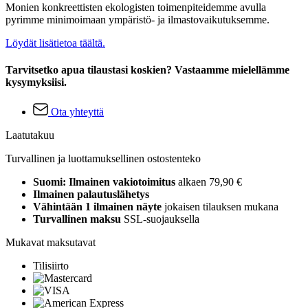
Monien konkreettisten ekologisten toimenpiteidemme avulla
pyrimme minimoimaan ympäristö- ja ilmastovaikutuksemme.
Löydät lisätietoa täältä.
Tarvitsetko apua tilaustasi koskien? Vastaamme mielellämme
kysymyksiisi.
Ota yhteyttä
Laatutakuu
Turvallinen ja luottamuksellinen ostostenteko
Suomi: Ilmainen vakiotoimitus
alkaen 79,90 €
Ilmainen palautuslähetys
Vähintään 1 ilmainen näyte
jokaisen tilauksen mukana
Turvallinen maksu
SSL-suojauksella
Mukavat maksutavat
Tilisiirto