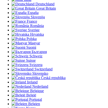
Deutschland
Great Britain
España
Slovenija
France
România
Sverige
Hrvatska
Polska
Magyar
Suomi
България
Schweiz
Suisse
Svizzera
Switzerland
Slovensko
Česká republika
Ireland
Nederland
Belgique
België
Portugal
Belgien