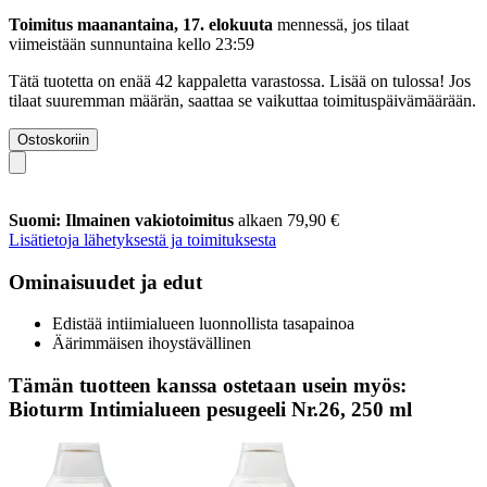
Toimitus maanantaina, 17. elokuuta
mennessä, jos tilaat
viimeistään
sunnuntaina kello 23:59
Tätä tuotetta on enää 42 kappaletta varastossa. Lisää on tulossa! Jos
tilaat suuremman määrän, saattaa se vaikuttaa toimituspäivämäärään.
Ostoskoriin
Suomi: Ilmainen vakiotoimitus
alkaen 79,90 €
Lisätietoja lähetyksestä ja toimituksesta
Ominaisuudet ja edut
Edistää intiimialueen luonnollista tasapainoa
Äärimmäisen ihoystävällinen
Tämän tuotteen kanssa ostetaan usein myös:
Bioturm Intimialueen pesugeeli Nr.26, 250 ml