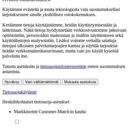
Käytämme evästeitä ja muita teknologioita vain suostumuksellasi
tarjotaksemme sinulle yksilöllisen ostokokemuksen.
Keräämme tietoja käyttäjistämme, heidän käyttäytymisestään ja
laitteistaan. Näitä tietoja hyödynnetään verkkosivustomme jatkuvaan
optimointiin, personoidun mainonnan ja sisällön näyttämiseen sekä
käyttötilastojen analysointiin. Lisäksi voimme vertailla salattuja
tietojasi ulkoisten palveluntarjoajien kanssa ja näyttää tarjouksia
heidän verkkomainoskanavissaan, mutta vain jos käytät kyseisiä
palveluita itse.
Tutustu asetuksiin ja
tietosuojaselosteeseemme
ennen suostumuksen
antamista.
Hyväksy
Vain välttämättömät
Mukauta asetuksia
Tietosuojakäytäntö
Henkilökohtaiset tietosuoja-asetukset
Markkinointi Customer-Match:in kautta