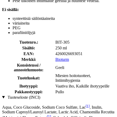
Pese ulkoinen intiimialue geelillä ja huuhtele vedellä.
Ei sisällä:
synteettisiä säilöntäaineita
väriaineita
PEG
parafiiniöljyjä
Tuotenro.:
BIT-305
Sisältö:
250 ml
EAN:
4260026693051
Merkki:
Bioturm
Konsistenssi /
Geeli
annostelumuoto:
Miesten hoitotuotteet,
Tuoteluokat:
Intiimihygienia
Ihotyyppi:
Vaativa iho, Kaikille ihotyypeille
Pakkaustyyppi:
Pullo
Tuoteseloste (INCI)
[1]
Aqua, Coco Glucoside, Sodium Coco­ Sulfate, Lac
, Inulin,
Sodium Caproyl/Lauroyl Lactate, Lactic Acid, Chamomilla Recutita
[1]