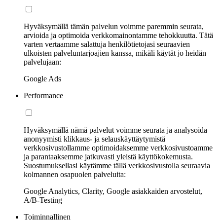
Hyväksymällä tämän palvelun voimme paremmin seurata,
arvioida ja optimoida verkkomainontamme tehokkuutta. Tätä
varten vertaamme salattuja henkilötietojasi seuraavien
ulkoisten palveluntarjoajien kanssa, mikäli käytät jo heidän
palvelujaan:
Google Ads
Performance
Hyväksymällä nämä palvelut voimme seurata ja analysoida
anonyymisti klikkaus- ja selauskäyttäytymistä
verkkosivustollamme optimoidaksemme verkkosivustoamme
ja parantaaksemme jatkuvasti yleistä käyttökokemusta.
Suostumuksellasi käytämme tällä verkkosivustolla seuraavia
kolmannen osapuolen palveluita:
Google Analytics, Clarity, Google asiakkaiden arvostelut,
A/B-Testing
Toiminnallinen