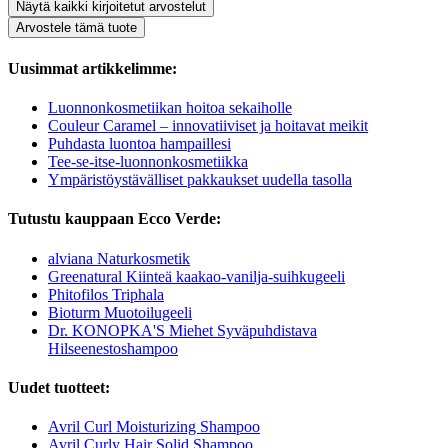
Näytä kaikki kirjoitetut arvostelut
Arvostele tämä tuote
Uusimmat artikkelimme:
Luonnonkosmetiikan hoitoa sekaiholle
Couleur Caramel – innovatiiviset ja hoitavat meikit
Puhdasta luontoa hampaillesi
Tee-se-itse-luonnonkosmetiikka
Ympäristöystävälliset pakkaukset uudella tasolla
Tutustu kauppaan Ecco Verde:
alviana Naturkosmetik
Greenatural Kiinteä kaakao-vanilja-suihkugeeli
Phitofilos Triphala
Bioturm Muotoilugeeli
Dr. KONOPKA'S Miehet Syväpuhdistava
Hilseenestoshampoo
Uudet tuotteet:
Avril Curl Moisturizing Shampoo
Avril Curly Hair Solid Shampoo