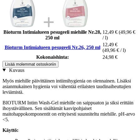
Bioturm Intimialueen pesugeeli miehille Nr.28,
12,49 €
(49,96 €
250 ml
/ l)
12,49 €
Bioturm Intimialueen pesugeeli Nr.26, 250 ml
(49,96 € / l)
Kokonaishinta:
24,98 €
Lisää molemmat ostoskoriin
Kuvaus
Myös miehille päivittäinen intiimihygienia on olennainen. Lisäksi
asianmukainen hygienia voi vähentää erilaisten taudinaiheuttajien
leviämistä.
BIOTURM Intim Wash-Gel miehille on saippuaton ja siksi erittäin
ihoystävällinen. Sen sisältämät kasvipohjaiset
maitohappokomponentit on erityisesti suunniteltu miehille. pH-arvo
<5.
Käyttö: