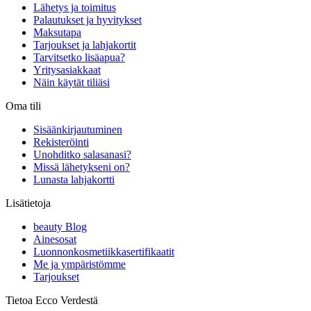
Lähetys ja toimitus
Palautukset ja hyvitykset
Maksutapa
Tarjoukset ja lahjakortit
Tarvitsetko lisäapua?
Yritysasiakkaat
Näin käytät tiliäsi
Oma tili
Sisäänkirjautuminen
Rekisteröinti
Unohditko salasanasi?
Missä lähetykseni on?
Lunasta lahjakortti
Lisätietoja
beauty Blog
Ainesosat
Luonnonkosmetiikkasertifikaatit
Me ja ympäristömme
Tarjoukset
Tietoa Ecco Verdestä