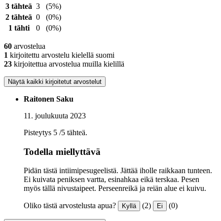
3 tähteä
3
(5%)
2 tähteä
0
(0%)
1 tähti
0
(0%)
60
arvostelua
1
kirjoitettu arvostelu kielellä suomi
23
kirjoitettua arvostelua muilla kielillä
Näytä kaikki kirjoitetut arvostelut
Raitonen Saku
11. joulukuuta 2023
Pisteytys 5 /5 tähteä.
Todella miellyttävä
Pidän tästä intiimipesugeelistä. Jättää iholle raikkaan tunteen.
Ei kuivata peniksen vartta, esinahkaa eikä terskaa. Pesen
myös tällä nivustaipeet. Perseenreikä ja reiän alue ei kuivu.
Oliko tästä arvostelusta apua?
(2)
(0)
Kyllä
Ei