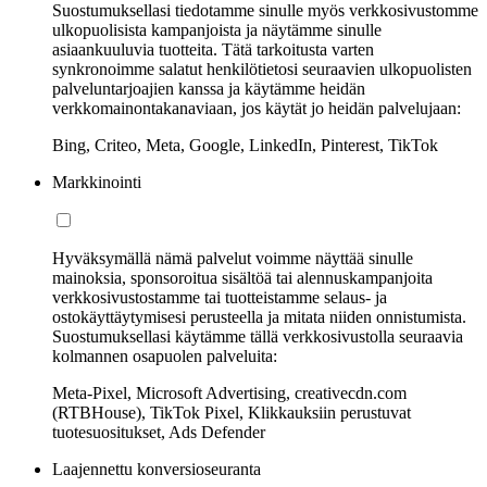
Suostumuksellasi tiedotamme sinulle myös verkkosivustomme
ulkopuolisista kampanjoista ja näytämme sinulle
asiaankuuluvia tuotteita. Tätä tarkoitusta varten
synkronoimme salatut henkilötietosi seuraavien ulkopuolisten
palveluntarjoajien kanssa ja käytämme heidän
verkkomainontakanaviaan, jos käytät jo heidän palvelujaan:
Bing, Criteo, Meta, Google, LinkedIn, Pinterest, TikTok
Markkinointi
Hyväksymällä nämä palvelut voimme näyttää sinulle
mainoksia, sponsoroitua sisältöä tai alennuskampanjoita
verkkosivustostamme tai tuotteistamme selaus- ja
ostokäyttäytymisesi perusteella ja mitata niiden onnistumista.
Suostumuksellasi käytämme tällä verkkosivustolla seuraavia
kolmannen osapuolen palveluita:
Meta-Pixel, Microsoft Advertising, creativecdn.com
(RTBHouse), TikTok Pixel, Klikkauksiin perustuvat
tuotesuositukset, Ads Defender
Laajennettu konversioseuranta