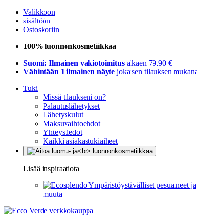
Valikkoon
sisältöön
Ostoskoriin
100% luonnonkosmetiikkaa
Suomi: Ilmainen vakiotoimitus
alkaen 79,90 €
Vähintään 1 ilmainen näyte
jokaisen tilauksen mukana
Tuki
Missä tilaukseni on?
Palautuslähetykset
Lähetyskulut
Maksuvaihtoehdot
Yhteystiedot
Kaikki asiakastukiaiheet
Lisää inspiraatiota
Ympäristöystävälliset pesuaineet ja
muuta