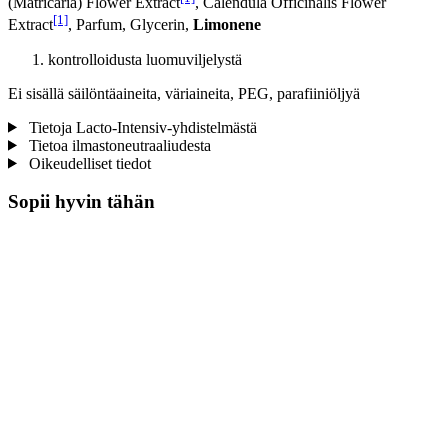
(Matricaria) Flower Extract
, Calendula Officinalis Flower
[1]
Extract
, Parfum, Glycerin,
Limonene
kontrolloidusta luomuviljelystä
Ei sisällä säilöntäaineita, väriaineita, PEG, parafiiniöljyä
Tietoja Lacto-Intensiv-yhdistelmästä
Tietoa ilmastoneutraaliudesta
Oikeudelliset tiedot
Sopii hyvin tähän