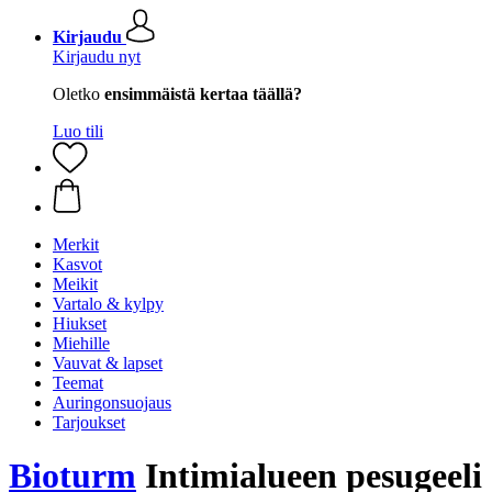
Kirjaudu
Kirjaudu nyt
Oletko
ensimmäistä kertaa täällä?
Luo tili
Merkit
Kasvot
Meikit
Vartalo & kylpy
Hiukset
Miehille
Vauvat & lapset
Teemat
Auringonsuojaus
Tarjoukset
Bioturm
Intimialueen pesugeeli