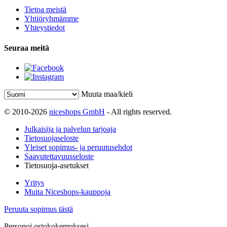
Tietoa meistä
Yhtiöryhmämme
Yhteystiedot
Seuraa meitä
Muuta maa/kieli
© 2010-2026
niceshops GmbH
- All rights reserved.
Julkaisija ja palvelun tarjoaja
Tietosuojaseloste
Yleiset sopimus- ja peruutusehdot
Saavutettavuusseloste
Tietosuoja-asetukset
Yritys
Muita Niceshops-kauppoja
Peruuta sopimus tästä
Personoi ostokokemuksesi