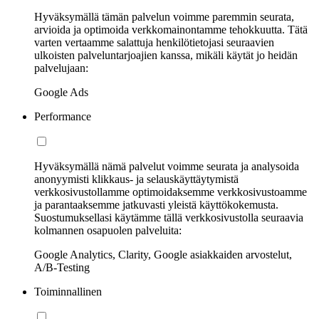
Hyväksymällä tämän palvelun voimme paremmin seurata,
arvioida ja optimoida verkkomainontamme tehokkuutta. Tätä
varten vertaamme salattuja henkilötietojasi seuraavien
ulkoisten palveluntarjoajien kanssa, mikäli käytät jo heidän
palvelujaan:
Google Ads
Performance
Hyväksymällä nämä palvelut voimme seurata ja analysoida
anonyymisti klikkaus- ja selauskäyttäytymistä
verkkosivustollamme optimoidaksemme verkkosivustoamme
ja parantaaksemme jatkuvasti yleistä käyttökokemusta.
Suostumuksellasi käytämme tällä verkkosivustolla seuraavia
kolmannen osapuolen palveluita:
Google Analytics, Clarity, Google asiakkaiden arvostelut,
A/B-Testing
Toiminnallinen