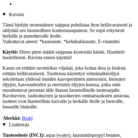
Kuvaus
Tämä bjobjin nestemäinen saippua puhdistaa ihon hellävaraisesti ja
säilyttää sen luonnollisen kosteustasapainon. Se sopii erityisesti
herkälle ja punoittavalle iholle.
Vaikuttavat aineet: *kaurauute, *kehäkukkauute, E-vitamiini
Käyttö:
Hiero pieni määrä saippuaa kosteisiin käsiin. Huuhtele
huolellisesti. Ravista ennen käyttöä!
Kaura on erittäin ravinteikas viljalaji, joka hoitaa ihoa ja hiuksia
erittäin hellävaraisesti. Tuotteissa käytettyä vehnänalkioöljyä
sekoitetaan yhdessä muiden kasviperäisten ainesosien, hienojen
öljyjen, kasviuutteiden ja eteeristen öljyjen kanssa, jotka näin
muodostavat perustan tälle ihanan luonnolliselle tuotesarjalle.
Ravitsevien, rauhoittavien ja tasoittavien ominaisuuksien ansiosta,
tuotteet ovat ihanteellisia kuivalle ja herkälle iholle ja hienoille,
hauraille hiuksille.
Merkki:
Bjobj
Lisätietoja
Tuoteseloste (INCI):
aqua (water), lauramidopropyl betaine,