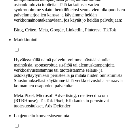
asiaankuuluvia tuotteita. Tätä tarkoitusta varten
synkronoimme salatut henkilötietosi seuraavien ulkopuolisten
palveluntarjoajien kanssa ja käytämme heidän
verkkomainontakanaviaan, jos käytät jo heidän palvelujaan:
Bing, Criteo, Meta, Google, LinkedIn, Pinterest, TikTok
Markkinointi
Hyväksymällä nämä palvelut voimme näyttää sinulle
mainoksia, sponsoroitua sisältöä tai alennuskampanjoita
verkkosivustostamme tai tuotteistamme selaus- ja
ostokäyttäytymisesi perusteella ja mitata niiden onnistumista.
Suostumuksellasi käytämme tällä verkkosivustolla seuraavia
kolmannen osapuolen palveluita:
Meta-Pixel, Microsoft Advertising, creativecdn.com
(RTBHouse), TikTok Pixel, Klikkauksiin perustuvat
tuotesuositukset, Ads Defender
Laajennettu konversioseuranta