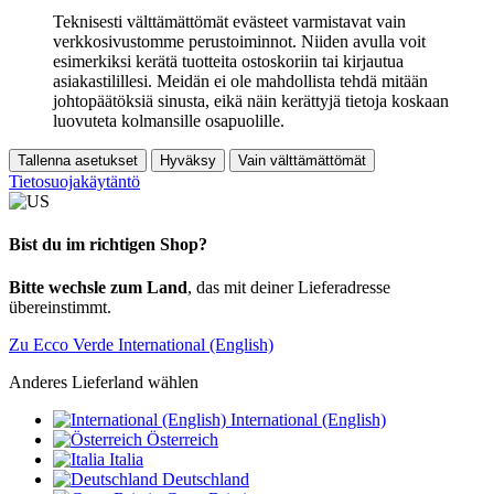
Teknisesti välttämättömät evästeet varmistavat vain
verkkosivustomme perustoiminnot. Niiden avulla voit
esimerkiksi kerätä tuotteita ostoskoriin tai kirjautua
asiakastilillesi. Meidän ei ole mahdollista tehdä mitään
johtopäätöksiä sinusta, eikä näin kerättyjä tietoja koskaan
luovuteta kolmansille osapuolille.
Tallenna asetukset
Hyväksy
Vain välttämättömät
Tietosuojakäytäntö
Bist du im richtigen Shop?
Bitte wechsle zum Land
, das mit deiner Lieferadresse
übereinstimmt.
Zu Ecco Verde International (English)
Anderes Lieferland wählen
International (English)
Österreich
Italia
Deutschland