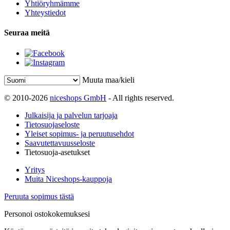
Yhtiöryhmämme
Yhteystiedot
Seuraa meitä
Muuta maa/kieli
© 2010-2026
niceshops GmbH
- All rights reserved.
Julkaisija ja palvelun tarjoaja
Tietosuojaseloste
Yleiset sopimus- ja peruutusehdot
Saavutettavuusseloste
Tietosuoja-asetukset
Yritys
Muita Niceshops-kauppoja
Peruuta sopimus tästä
Personoi ostokokemuksesi