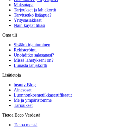
Maksutapa
Tarjoukset ja lahjakortit
Tarvitsetko lisäapua?
Yritysasiakkaat
Näin käytät tiliäsi
Oma tili
Sisäänkirjautuminen
Rekisteröinti
Unohditko salasanasi?
Missä lähetykseni on?
Lunasta lahjakortti
Lisätietoja
beauty Blog
Ainesosat
Luonnonkosmetiikkasertifikaatit
Me ja ympäristömme
Tarjoukset
Tietoa Ecco Verdestä
Tietoa meistä