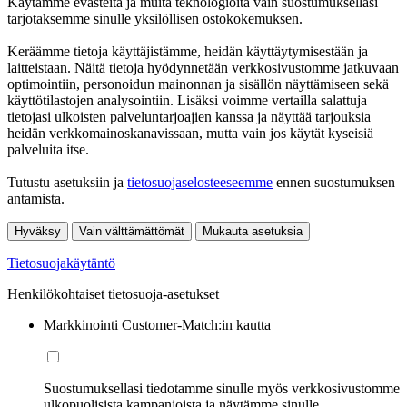
Käytämme evästeitä ja muita teknologioita vain suostumuksellasi
tarjotaksemme sinulle yksilöllisen ostokokemuksen.
Keräämme tietoja käyttäjistämme, heidän käyttäytymisestään ja
laitteistaan. Näitä tietoja hyödynnetään verkkosivustomme jatkuvaan
optimointiin, personoidun mainonnan ja sisällön näyttämiseen sekä
käyttötilastojen analysointiin. Lisäksi voimme vertailla salattuja
tietojasi ulkoisten palveluntarjoajien kanssa ja näyttää tarjouksia
heidän verkkomainoskanavissaan, mutta vain jos käytät kyseisiä
palveluita itse.
Tutustu asetuksiin ja
tietosuojaselosteeseemme
ennen suostumuksen
antamista.
Hyväksy
Vain välttämättömät
Mukauta asetuksia
Tietosuojakäytäntö
Henkilökohtaiset tietosuoja-asetukset
Markkinointi Customer-Match:in kautta
Suostumuksellasi tiedotamme sinulle myös verkkosivustomme
ulkopuolisista kampanjoista ja näytämme sinulle