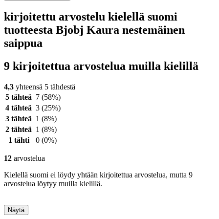
kirjoitettu arvostelu kielellä suomi
tuotteesta Bjobj Kaura nestemäinen
saippua
9 kirjoitettua arvostelua muilla kielillä
4,3
yhteensä 5 tähdestä
5 tähteä
7
(58%)
4 tähteä
3
(25%)
3 tähteä
1
(8%)
2 tähteä
1
(8%)
1 tähti
0
(0%)
12
arvostelua
Kielellä suomi ei löydy yhtään kirjoitettua arvostelua, mutta 9
arvostelua löytyy muilla kielillä.
Näytä