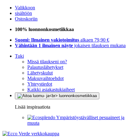
Valikkoon
sisältöön
Ostoskoriin
100% luonnonkosmetiikkaa
Suomi: Ilmainen vakiotoimitus
alkaen 79,90 €
Vähintään 1 ilmainen näyte
jokaisen tilauksen mukana
Tuki
Missä tilaukseni on?
Palautuslähetykset
Lähetyskulut
Maksuvaihtoehdot
Yhteystiedot
Kaikki asiakastukiaiheet
Lisää inspiraatiota
Ympäristöystävälliset pesuaineet ja
muuta