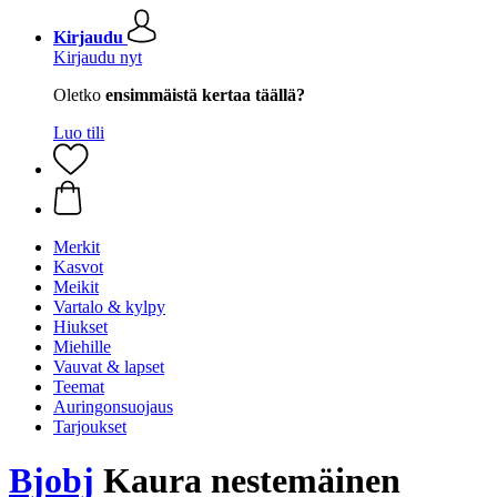
Kirjaudu
Kirjaudu nyt
Oletko
ensimmäistä kertaa täällä?
Luo tili
Merkit
Kasvot
Meikit
Vartalo & kylpy
Hiukset
Miehille
Vauvat & lapset
Teemat
Auringonsuojaus
Tarjoukset
Bjobj
Kaura nestemäinen