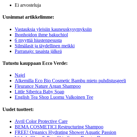
Ei arvosteluja
Uusimmat artikkelimme:
Vastauksia yleisiin kauneuskysymyksiin
Ihonhoidon ihme bakuchiol
6 myyttiä hiustenpesusta
Silmälasit ja täydellinen meikki
Parranajo: tasaista jälkeä
Tutustu kauppaan Ecco Verde:
Najel
Alkemilla Eco Bio Cosmetic Bambu mieto puhdistusgeeli
Fleurance Nature Argan Shampoo
Little Siberica Baby Soap
English Tea Shop Luomu Valkoinen Tee
Uudet tuotteet:
Avril Color Protective Care
BEMA COSMETICI Restructuring Shampoo
FREE! Organics Hydrating Shower Aquatic Passion