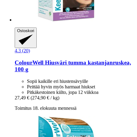
Ostoskori
4.3 (20)
ColourWell
Hiusväri tumma kastanjanruskea,
100 g
Sopii kaikille eri hiustensävyille
Peittää hyvin myös harmaat hiukset
Pitkäkestoinen kiilto, jopa 12 viikkoa
27,49 €
(274,90 € / kg)
Toimitus 18. elokuuta mennessä