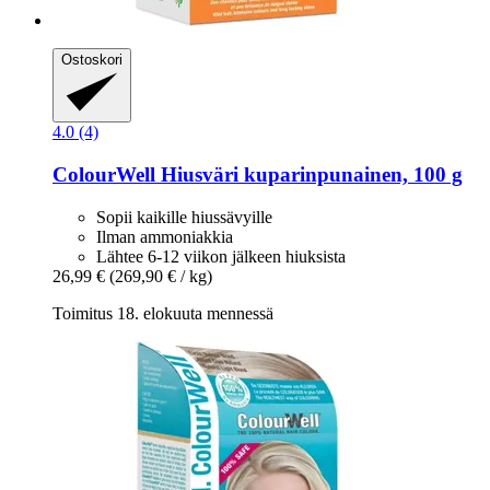
Ostoskori
4.0 (4)
ColourWell
Hiusväri kuparinpunainen, 100 g
Sopii kaikille hiussävyille
Ilman ammoniakkia
Lähtee 6-12 viikon jälkeen hiuksista
26,99 €
(269,90 € / kg)
Toimitus 18. elokuuta mennessä