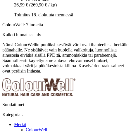
26,99 €
(269,90 € / kg)
Toimitus 18. elokuuta mennessä
ColourWell: 7 tuotetta
Kaikki hinnat sis. alv.
Nämä ColourWellin puoliksi kestävät värit ovat ihanteellisia herkälle
päänahalle. Ne sisältävät vain huolella valikoituja, luonnollisia
ainesosia eivätkä sisällä PPD:tä, ammoniakkia tai parabeenejä.
Säännöllisesti käytettynä ne antavat elinvoimaiset hiukset,
voimakkaat värit ja pitkäkestoista kiiltoa. Kasvivärien raaka-aineet
ovat peräisin Intiasta.
Suodattimet
Kategoriat:
Merkit
ColourWell