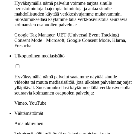
Hyväksymällä nämä palvelut voimme tarjota sinulle
perustoimintoja laajempia toimintoja ja antaa sinulle
mahdollisuuden käyttää verkkosivujamme mukavammin.
Suostumuksellasi käytämme tällä verkkosivustolla seuraavia
kolmansien osapuolten palveluja:
Google Tag Manager, UET (Universal Event Tracking)
Consent Mode - Microsoft, Google Consent Mode, Klarna,
Freshchat
Ulkopuolinen mediasisältö
Hyväksymällä nämä palvelut saatamme näyttää sinulle
videoita tai muuta mediasisältöä, jota ulkoiset palveluntarjoajat
ylläpitävät. Suostumuksellasi käytämme tällä verkkosivustolla
seuraavia kolmannen osapuolen palveluja:
Vimeo, YouTube
Välttämättömät
Aina aktiivinen
Teknisesti välttämättömät evästeet varmistavat vain