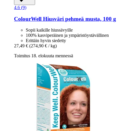
4.6 (9)
ColourWell
Hiusväri pehmeä musta, 100 g
Sopii kaikille hiussävyille
100% kasviperäinen ja ympäristöystävällinen
Erittäin hyvin siedetty
27,49 €
(274,90 € / kg)
Toimitus 18. elokuuta mennessä