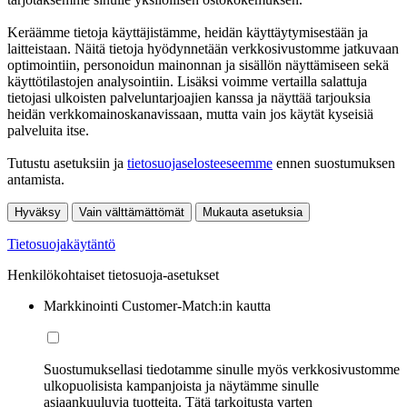
Keräämme tietoja käyttäjistämme, heidän käyttäytymisestään ja
laitteistaan. Näitä tietoja hyödynnetään verkkosivustomme jatkuvaan
optimointiin, personoidun mainonnan ja sisällön näyttämiseen sekä
käyttötilastojen analysointiin. Lisäksi voimme vertailla salattuja
tietojasi ulkoisten palveluntarjoajien kanssa ja näyttää tarjouksia
heidän verkkomainoskanavissaan, mutta vain jos käytät kyseisiä
palveluita itse.
Tutustu asetuksiin ja
tietosuojaselosteeseemme
ennen suostumuksen
antamista.
Hyväksy
Vain välttämättömät
Mukauta asetuksia
Tietosuojakäytäntö
Henkilökohtaiset tietosuoja-asetukset
Markkinointi Customer-Match:in kautta
Suostumuksellasi tiedotamme sinulle myös verkkosivustomme
ulkopuolisista kampanjoista ja näytämme sinulle
asiaankuuluvia tuotteita. Tätä tarkoitusta varten