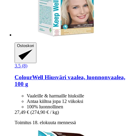
Ostoskori
3.5 (8)
ColourWell
Hiusväri vaalea, luonnonvaalea,
100 g
Vaaleille & harmaille hiuksille
Antaa kiiltoa jopa 12 viikoksi
100% luonnollinen
27,49 €
(274,90 € / kg)
Toimitus 18. elokuuta mennessä