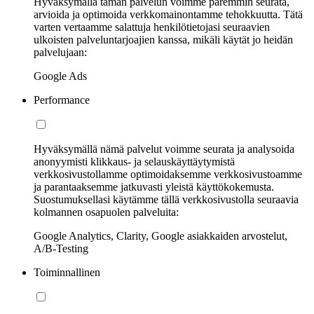
Hyväksymällä tämän palvelun voimme paremmin seurata,
arvioida ja optimoida verkkomainontamme tehokkuutta. Tätä
varten vertaamme salattuja henkilötietojasi seuraavien
ulkoisten palveluntarjoajien kanssa, mikäli käytät jo heidän
palvelujaan:
Google Ads
Performance
Hyväksymällä nämä palvelut voimme seurata ja analysoida
anonyymisti klikkaus- ja selauskäyttäytymistä
verkkosivustollamme optimoidaksemme verkkosivustoamme
ja parantaaksemme jatkuvasti yleistä käyttökokemusta.
Suostumuksellasi käytämme tällä verkkosivustolla seuraavia
kolmannen osapuolen palveluita:
Google Analytics, Clarity, Google asiakkaiden arvostelut,
A/B-Testing
Toiminnallinen