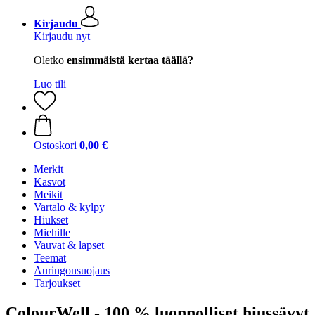
Kirjaudu
Kirjaudu nyt
Oletko
ensimmäistä kertaa täällä?
Luo tili
Ostoskori
0,00 €
Merkit
Kasvot
Meikit
Vartalo & kylpy
Hiukset
Miehille
Vauvat & lapset
Teemat
Auringonsuojaus
Tarjoukset
ColourWell - 100 % luonnolliset hiussävyt