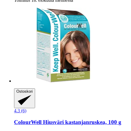
Toimitus 18. elokuuta mennessä
Ostoskori
4.3 (6)
ColourWell
Hiusväri kastanjanruskea, 100 g