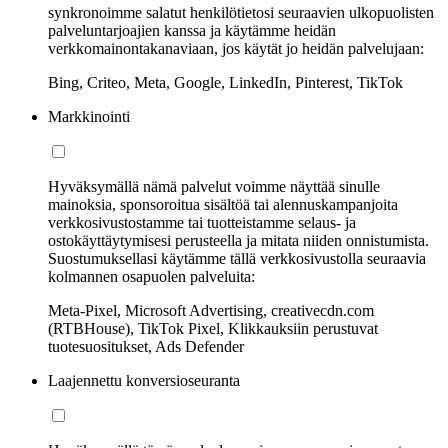
synkronoimme salatut henkilötietosi seuraavien ulkopuolisten
palveluntarjoajien kanssa ja käytämme heidän
verkkomainontakanaviaan, jos käytät jo heidän palvelujaan:
Bing, Criteo, Meta, Google, LinkedIn, Pinterest, TikTok
Markkinointi
Hyväksymällä nämä palvelut voimme näyttää sinulle
mainoksia, sponsoroitua sisältöä tai alennuskampanjoita
verkkosivustostamme tai tuotteistamme selaus- ja
ostokäyttäytymisesi perusteella ja mitata niiden onnistumista.
Suostumuksellasi käytämme tällä verkkosivustolla seuraavia
kolmannen osapuolen palveluita:
Meta-Pixel, Microsoft Advertising, creativecdn.com
(RTBHouse), TikTok Pixel, Klikkauksiin perustuvat
tuotesuositukset, Ads Defender
Laajennettu konversioseuranta