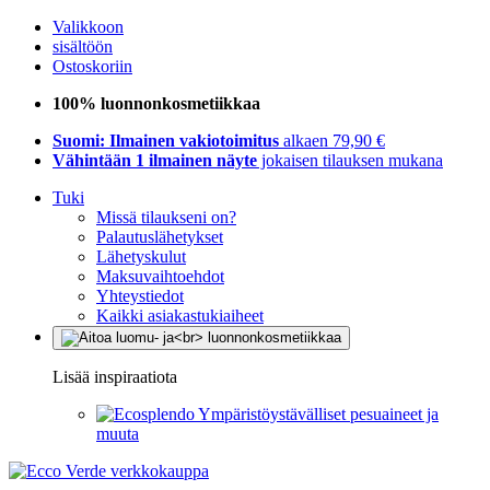
Valikkoon
sisältöön
Ostoskoriin
100% luonnonkosmetiikkaa
Suomi: Ilmainen vakiotoimitus
alkaen 79,90 €
Vähintään 1 ilmainen näyte
jokaisen tilauksen mukana
Tuki
Missä tilaukseni on?
Palautuslähetykset
Lähetyskulut
Maksuvaihtoehdot
Yhteystiedot
Kaikki asiakastukiaiheet
Lisää inspiraatiota
Ympäristöystävälliset pesuaineet ja
muuta