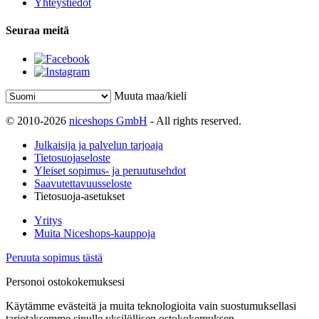
Yhteystiedot
Seuraa meitä
Muuta maa/kieli
© 2010-2026
niceshops GmbH
- All rights reserved.
Julkaisija ja palvelun tarjoaja
Tietosuojaseloste
Yleiset sopimus- ja peruutusehdot
Saavutettavuusseloste
Tietosuoja-asetukset
Yritys
Muita Niceshops-kauppoja
Peruuta sopimus tästä
Personoi ostokokemuksesi
Käytämme evästeitä ja muita teknologioita vain suostumuksellasi
tarjotaksemme sinulle yksilöllisen ostokokemuksen.