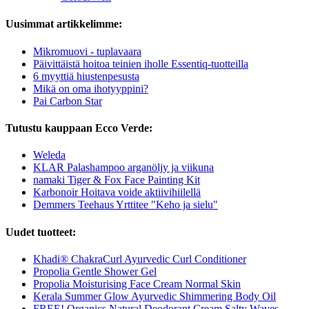
Uusimmat artikkelimme:
Mikromuovi - tuplavaara
Päivittäistä hoitoa teinien iholle Essentiq-tuotteilla
6 myyttiä hiustenpesusta
Mikä on oma ihotyyppini?
Pai Carbon Star
Tutustu kauppaan Ecco Verde:
Weleda
KLAR Palashampoo arganöljy ja viikuna
namaki Tiger & Fox Face Painting Kit
Karbonoir Hoitava voide aktiivihiilellä
Demmers Teehaus Yrttitee "Keho ja sielu"
Uudet tuotteet:
Khadi® ChakraCurl Ayurvedic Curl Conditioner
Propolia Gentle Shower Gel
Propolia Moisturising Face Cream Normal Skin
Kerala Summer Glow Ayurvedic Shimmering Body Oil
FREE! Organics Natural Deodorant Cream Salty Waves