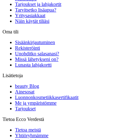
Tarjoukset ja lahjakortit
Tarvitsetko lisäapua?
Yritysasiakkaat
Näin käytät tiliäsi
Oma tili
Sisäänkirjautuminen
Rekisteröinti
Unohditko salasanasi?
Missä lähetykseni on?
Lunasta lahjakortti
Lisätietoja
beauty Blog
Ainesosat
Luonnonkosmetiikkasertifikaatit
Me ja ympäristömme
Tarjoukset
Tietoa Ecco Verdestä
Tietoa meistä
Yhtiöryhmämme