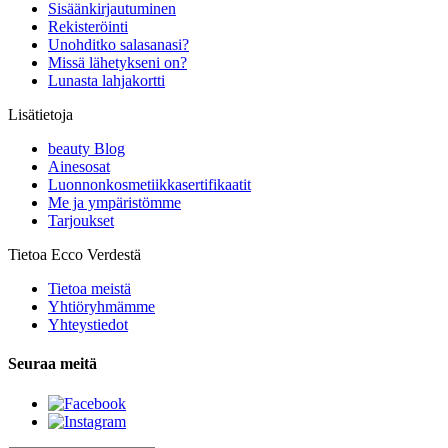
Sisäänkirjautuminen
Rekisteröinti
Unohditko salasanasi?
Missä lähetykseni on?
Lunasta lahjakortti
Lisätietoja
beauty Blog
Ainesosat
Luonnonkosmetiikkasertifikaatit
Me ja ympäristömme
Tarjoukset
Tietoa Ecco Verdestä
Tietoa meistä
Yhtiöryhmämme
Yhteystiedot
Seuraa meitä