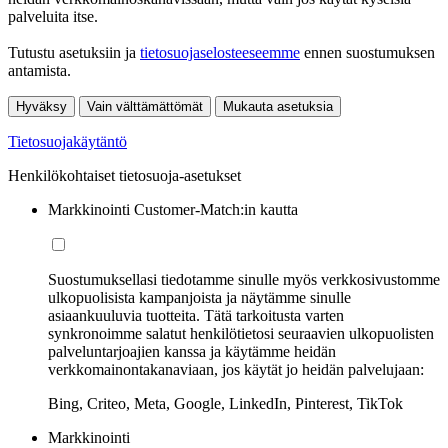
palveluita itse.
Tutustu asetuksiin ja
tietosuojaselosteeseemme
ennen suostumuksen
antamista.
Hyväksy
Vain välttämättömät
Mukauta asetuksia
Tietosuojakäytäntö
Henkilökohtaiset tietosuoja-asetukset
Markkinointi Customer-Match:in kautta
Suostumuksellasi tiedotamme sinulle myös verkkosivustomme
ulkopuolisista kampanjoista ja näytämme sinulle
asiaankuuluvia tuotteita. Tätä tarkoitusta varten
synkronoimme salatut henkilötietosi seuraavien ulkopuolisten
palveluntarjoajien kanssa ja käytämme heidän
verkkomainontakanaviaan, jos käytät jo heidän palvelujaan:
Bing, Criteo, Meta, Google, LinkedIn, Pinterest, TikTok
Markkinointi