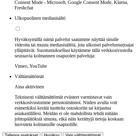
Consent Mode - Microsoft, Google Consent Mode, Klarna,
Freshchat
Ulkopuolinen mediasisältö
Hyväksymällä nämä palvelut saatamme näyttää sinulle
videoita tai muuta mediasisältöä, jota ulkoiset palveluntarjoajat
ylläpitävät. Suostumuksellasi käytämme tällä verkkosivustolla
seuraavia kolmannen osapuolen palveluja:
Vimeo, YouTube
Välttämättömät
Aina aktiivinen
Teknisesti välttämättömät evästeet varmistavat vain
verkkosivustomme perustoiminnot. Niiden avulla voit
esimerkiksi kerätä tuotteita ostoskoriin tai kirjautua
asiakastilillesi. Meidän ei ole mahdollista tehdä mitään
johtopäätöksiä sinusta, eikä näin kerättyjä tietoja koskaan
luovuteta kolmansille osapuolille.
Tallenna asetukset
Hyväksy
Vain välttämättömät