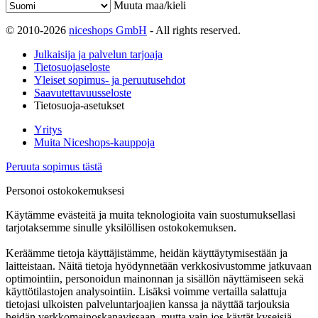
Muuta maa/kieli
© 2010-2026
niceshops GmbH
- All rights reserved.
Julkaisija ja palvelun tarjoaja
Tietosuojaseloste
Yleiset sopimus- ja peruutusehdot
Saavutettavuusseloste
Tietosuoja-asetukset
Yritys
Muita Niceshops-kauppoja
Peruuta sopimus tästä
Personoi ostokokemuksesi
Käytämme evästeitä ja muita teknologioita vain suostumuksellasi
tarjotaksemme sinulle yksilöllisen ostokokemuksen.
Keräämme tietoja käyttäjistämme, heidän käyttäytymisestään ja
laitteistaan. Näitä tietoja hyödynnetään verkkosivustomme jatkuvaan
optimointiin, personoidun mainonnan ja sisällön näyttämiseen sekä
käyttötilastojen analysointiin. Lisäksi voimme vertailla salattuja
tietojasi ulkoisten palveluntarjoajien kanssa ja näyttää tarjouksia
heidän verkkomainoskanavissaan, mutta vain jos käytät kyseisiä