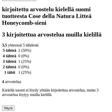
kirjoitettu arvostelu kielellä suomi
tuotteesta Cose della Natura Litteä
Honeycomb-sieni
3 kirjoitettua arvostelua muilla kielillä
3,5
yhteensä 5 tähdestä
5 tähteä
2
(50%)
4 tähteä
0
(0%)
3 tähteä
1
(25%)
2 tähteä
0
(0%)
1 tähti
1
(25%)
4
arvostelua
Kielellä suomi ei löydy yhtään kirjoitettua arvostelua, mutta 3
arvostelua löytyy muilla kielillä.
Näytä