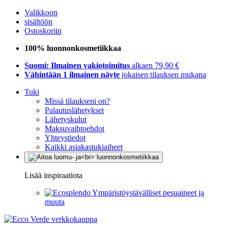
Valikkoon
sisältöön
Ostoskoriin
100% luonnonkosmetiikkaa
Suomi: Ilmainen vakiotoimitus
alkaen 79,90 €
Vähintään 1 ilmainen näyte
jokaisen tilauksen mukana
Tuki
Missä tilaukseni on?
Palautuslähetykset
Lähetyskulut
Maksuvaihtoehdot
Yhteystiedot
Kaikki asiakastukiaiheet
Lisää inspiraatiota
Ympäristöystävälliset pesuaineet ja
muuta