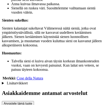
Anna kuivua ilmavassa paikassa.
Sienellä on ruskea väri. Suosittelemme vaihtamaan sientä
vuoden välein.
Sienten sukellus:
Sienten kalastajat sukeltavat Välimeressä näitä sieniä, jotka ovat
ympäristöystävällisiä, sillä ne kasvavat uudelleen keräämisen
jälkeen. Sienen kerääminen käynnistää sienen luonnollisen
kasvamisen, ja muutaman vuoden kuluttua sieni on kasvanut jälleen
alkuperäiseen kokoonsa.
Huomautus:
Talvella sieni ei kuivu aivan täysin korkean ilmankosteuden
vuoksi, vaan on kevyesti paisunut. Kun laitat sen veteen, se
paisuu täyteen kokoonsa.
Merkki:
Cose della Natura
Lisätarvikkeet
Asiakkaidemme antamat arvostelut
Arvostele tämä tuote