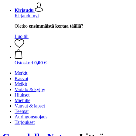
Kirjaudu
Kirjaudu nyt
Oletko
ensimmäistä kertaa täällä?
Luo tili
Ostoskori
0,00 €
Merkit
Kasvot
Meikit
Vartalo & kylpy
Hiukset
Miehille
Vauvat & lapset
Teemat
Auringonsuojaus
Tarjoukset