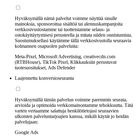
Hyväksymällä nämä palvelut voimme näyttää sinulle
mainoksia, sponsoroitua sisältöä tai alennuskampanjoita
verkkosivustostamme tai tuotteistamme selaus- ja
ostokäyttäytymisesi perusteella ja mitata niiden onnistumista.
Suostumuksellasi käytämme tällä verkkosivustolla seuraavia
kolmannen osapuolen palveluita:
Meta-Pixel, Microsoft Advertising, creativecdn.com
(RTBHouse), TikTok Pixel, Klikkauksiin perustuvat
tuotesuositukset, Ads Defender
Laajennettu konversioseuranta
Hyväksymällä tämän palvelun voimme paremmin seurata,
arvioida ja optimoida verkkomainontamme tehokkuutta. Tätä
varten vertaamme salattuja henkilötietojasi seuraavien
ulkoisten palveluntarjoajien kanssa, mikäli käytät jo heidän
palvelujaan:
Google Ads