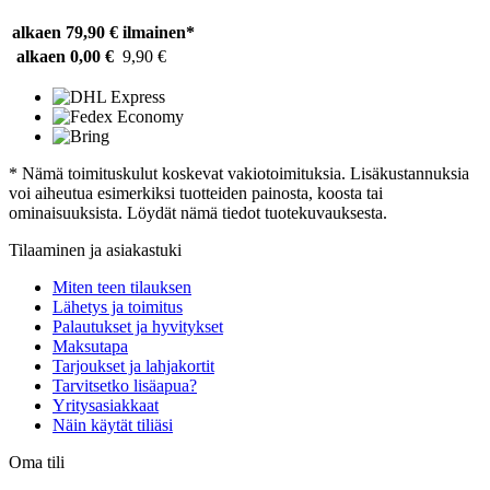
alkaen 79,90 €
ilmainen*
alkaen 0,00 €
9,90 €
* Nämä toimituskulut koskevat vakiotoimituksia. Lisäkustannuksia
voi aiheutua esimerkiksi tuotteiden painosta, koosta tai
ominaisuuksista. Löydät nämä tiedot tuotekuvauksesta.
Tilaaminen ja asiakastuki
Miten teen tilauksen
Lähetys ja toimitus
Palautukset ja hyvitykset
Maksutapa
Tarjoukset ja lahjakortit
Tarvitsetko lisäapua?
Yritysasiakkaat
Näin käytät tiliäsi
Oma tili