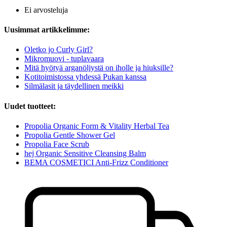
Ei arvosteluja
Uusimmat artikkelimme:
Oletko jo Curly Girl?
Mikromuovi - tuplavaara
Mitä hyötyä arganöljystä on iholle ja hiuksille?
Kotitoimistossa yhdessä Pukan kanssa
Silmälasit ja täydellinen meikki
Uudet tuotteet:
Propolia Organic Form & Vitality Herbal Tea
Propolia Gentle Shower Gel
Propolia Face Scrub
hej Organic Sensitive Cleansing Balm
BEMA COSMETICI Anti-Frizz Conditioner