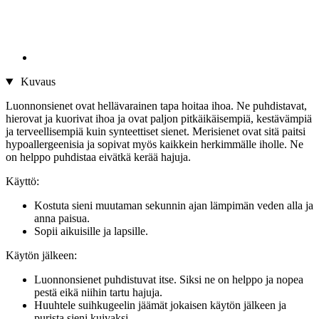
Kuvaus
Luonnonsienet ovat hellävarainen tapa hoitaa ihoa. Ne puhdistavat,
hierovat ja kuorivat ihoa ja ovat paljon pitkäikäisempiä, kestävämpiä
ja terveellisempiä kuin synteettiset sienet. Merisienet ovat sitä paitsi
hypoallergeenisia ja sopivat myös kaikkein herkimmälle iholle. Ne
on helppo puhdistaa eivätkä kerää hajuja.
Käyttö:
Kostuta sieni muutaman sekunnin ajan lämpimän veden alla ja
anna paisua.
Sopii aikuisille ja lapsille.
Käytön jälkeen:
Luonnonsienet puhdistuvat itse. Siksi ne on helppo ja nopea
pestä eikä niihin tartu hajuja.
Huuhtele suihkugeelin jäämät jokaisen käytön jälkeen ja
purista sieni kuivaksi.