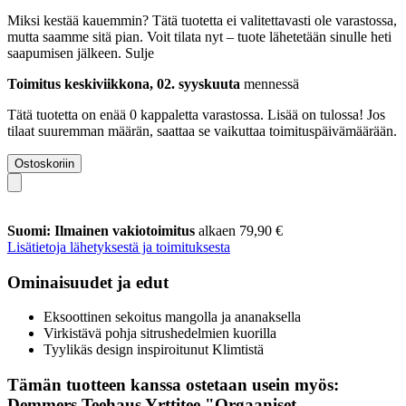
Miksi kestää kauemmin?
Tätä tuotetta ei valitettavasti ole varastossa,
mutta saamme sitä pian. Voit tilata nyt – tuote lähetetään sinulle heti
saapumisen jälkeen.
Sulje
Toimitus keskiviikkona, 02. syyskuuta
mennessä
Tätä tuotetta on enää 0 kappaletta varastossa. Lisää on tulossa! Jos
tilaat suuremman määrän, saattaa se vaikuttaa toimituspäivämäärään.
Ostoskoriin
Suomi: Ilmainen vakiotoimitus
alkaen 79,90 €
Lisätietoja lähetyksestä ja toimituksesta
Ominaisuudet ja edut
Eksoottinen sekoitus mangolla ja ananaksella
Virkistävä pohja sitrushedelmien kuorilla
Tyylikäs design inspiroitunut Klimtistä
Tämän tuotteen kanssa ostetaan usein myös:
Demmers Teehaus Yrttitee "Orgaaniset