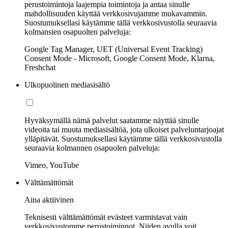
perustoimintoja laajempia toimintoja ja antaa sinulle
mahdollisuuden käyttää verkkosivujamme mukavammin.
Suostumuksellasi käytämme tällä verkkosivustolla seuraavia
kolmansien osapuolten palveluja:
Google Tag Manager, UET (Universal Event Tracking)
Consent Mode - Microsoft, Google Consent Mode, Klarna,
Freshchat
Ulkopuolinen mediasisältö
Hyväksymällä nämä palvelut saatamme näyttää sinulle
videoita tai muuta mediasisältöä, jota ulkoiset palveluntarjoajat
ylläpitävät. Suostumuksellasi käytämme tällä verkkosivustolla
seuraavia kolmannen osapuolen palveluja:
Vimeo, YouTube
Välttämättömät
Aina aktiivinen
Teknisesti välttämättömät evästeet varmistavat vain
verkkosivustomme perustoiminnot. Niiden avulla voit