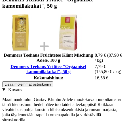
kamomillakukat", 50 g
Demmers Teehaus Früchtetee Klimt Mischung
8,79 €
(87,90 €
Adele, 100 g
/ kg)
Demmers Teehaus Yrttitee "Orgaaniset
7,79 €
kamomillakukat", 50 g
(155,80 € / kg)
Kokonaishinta:
16,58 €
Lisää molemmat ostoskoriin
Kuvaus
Maailmankuulun Gustav Klimtin Adele-muotokuvan innoittamana
tämä hienostunut hedelmätee tuo taidetta teekuppiisi! Raikkaan
vivahteikas pohja koostuu hibiskuksenkukista ja ruusunmarjasta,
joita täydennetään rapeilla omenapaloilla ja virkistävillä
sitruskuorilla.