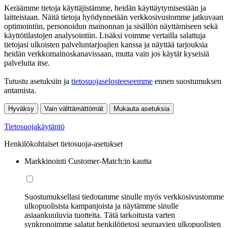
Keräämme tietoja käyttäjistämme, heidän käyttäytymisestään ja
laitteistaan. Näitä tietoja hyödynnetään verkkosivustomme jatkuvaan
optimointiin, personoidun mainonnan ja sisällön näyttämiseen sekä
käyttötilastojen analysointiin. Lisäksi voimme vertailla salattuja
tietojasi ulkoisten palveluntarjoajien kanssa ja näyttää tarjouksia
heidän verkkomainoskanavissaan, mutta vain jos käytät kyseisiä
palveluita itse.
Tutustu asetuksiin ja
tietosuojaselosteeseemme
ennen suostumuksen
antamista.
Hyväksy
Vain välttämättömät
Mukauta asetuksia
Tietosuojakäytäntö
Henkilökohtaiset tietosuoja-asetukset
Markkinointi Customer-Match:in kautta
Suostumuksellasi tiedotamme sinulle myös verkkosivustomme
ulkopuolisista kampanjoista ja näytämme sinulle
asiaankuuluvia tuotteita. Tätä tarkoitusta varten
synkronoimme salatut henkilötietosi seuraavien ulkopuolisten