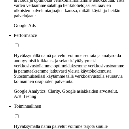
arvioida ja optimoida verkkomainontamme tehokkuutta. Tätä
varten vertaamme salattuja henkilötietojasi seuraavien
ulkoisten palveluntarjoajien kanssa, mikäli käytät jo heidän
palvelujaan:
Google Ads
Performance
Hyväksymällä nämä palvelut voimme seurata ja analysoida
anonyymisti klikkaus- ja selauskäyttäytymistä
verkkosivustollamme optimoidaksemme verkkosivustoamme
ja parantaaksemme jatkuvasti yleistä käyttökokemusta.
Suostumuksellasi käytämme tällä verkkosivustolla seuraavia
kolmannen osapuolen palveluita:
Google Analytics, Clarity, Google asiakkaiden arvostelut,
A/B-Testing
Toiminnallinen
Hyväksymällä nämä palvelut voimme tarjota sinulle