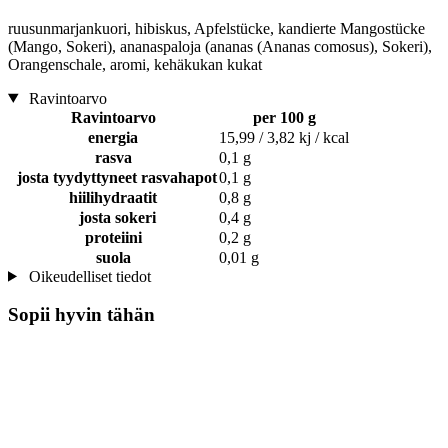
ruusunmarjankuori, hibiskus, Apfelstücke, kandierte Mangostücke
(Mango, Sokeri), ananaspaloja (ananas (Ananas comosus), Sokeri),
Orangenschale, aromi, kehäkukan kukat
Ravintoarvo
Ravintoarvo
per 100 g
energia
15,99 / 3,82 kj / kcal
rasva
0,1 g
josta tyydyttyneet rasvahapot
0,1 g
hiilihydraatit
0,8 g
josta sokeri
0,4 g
proteiini
0,2 g
suola
0,01 g
Oikeudelliset tiedot
Sopii hyvin tähän