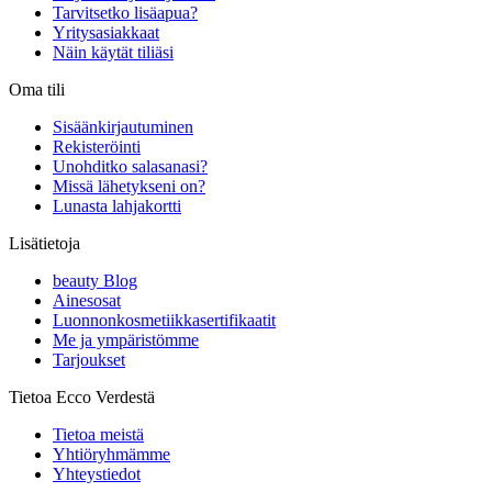
Tarvitsetko lisäapua?
Yritysasiakkaat
Näin käytät tiliäsi
Oma tili
Sisäänkirjautuminen
Rekisteröinti
Unohditko salasanasi?
Missä lähetykseni on?
Lunasta lahjakortti
Lisätietoja
beauty Blog
Ainesosat
Luonnonkosmetiikkasertifikaatit
Me ja ympäristömme
Tarjoukset
Tietoa Ecco Verdestä
Tietoa meistä
Yhtiöryhmämme
Yhteystiedot