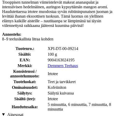
Trooppisen tunnelman viimeistelevät makeat ananaspalat ja
intensiivisen hedelmäinen, auringon kypsyttämän mangon aromi.
Haudutettaessa irtotee muodostaa syvän rubiininpunaisen juoman ja
levittää ihanan eksoottisen tuoksun. Tämä luomus on ylellinen
elämys kaikille aisteille – nautitaanpa se lämpimänä tai täysin
viilennettynä raikkaana jääteenä kuumina päivinä!
Annostelu:
8–9 teelusikallista litraa kohden
Tuotenro.:
XPI-DT-00-09214
Sisältö:
100 g
EAN:
9004163024195
Merkki:
Demmers Teehaus
Konsistenssi /
Irtotee
annostelumuoto:
Tuoteluokat:
Teet ja tarvikkeet
Ominaisuudet:
Kofeiiniton
Säilytys:
Säilytä kuivassa
Sisältö (tee):
Irtotee
5 minuuttia, 6 minuuttia, 7 minuuttia, 8
Haudutusaika:
minuuttia
Ainesosat