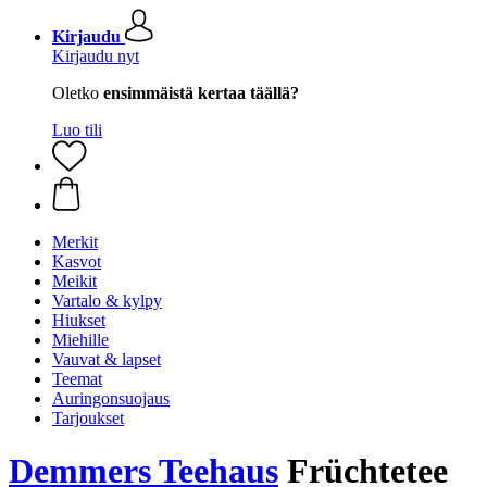
Kirjaudu
Kirjaudu nyt
Oletko
ensimmäistä kertaa täällä?
Luo tili
Merkit
Kasvot
Meikit
Vartalo & kylpy
Hiukset
Miehille
Vauvat & lapset
Teemat
Auringonsuojaus
Tarjoukset
Demmers Teehaus
Früchtetee