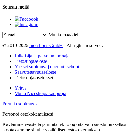
Seuraa meitä
Muuta maa/kieli
© 2010-2026
niceshops GmbH
- All rights reserved.
Julkaisija ja palvelun tarjoaja
Tietosuojaseloste
Yleiset sopimus- ja peruutusehdot
Saavutettavuusseloste
Tietosuoja-asetukset
Yritys
Muita Niceshops-kauppoja
Peruuta sopimus tästä
Personoi ostokokemuksesi
Käytämme evästeitä ja muita teknologioita vain suostumuksellasi
tarjotaksemme sinulle yksilöllisen ostokokemuksen.