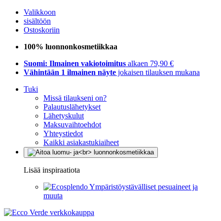
Valikkoon
sisältöön
Ostoskoriin
100% luonnonkosmetiikkaa
Suomi: Ilmainen vakiotoimitus
alkaen 79,90 €
Vähintään 1 ilmainen näyte
jokaisen tilauksen mukana
Tuki
Missä tilaukseni on?
Palautuslähetykset
Lähetyskulut
Maksuvaihtoehdot
Yhteystiedot
Kaikki asiakastukiaiheet
Lisää inspiraatiota
Ympäristöystävälliset pesuaineet ja
muuta