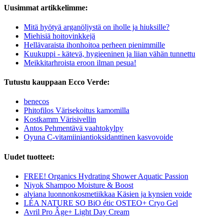
Uusimmat artikkelimme:
Mitä hyötyä arganöljystä on iholle ja hiuksille?
Miehisiä hoitovinkkejä
Hellävaraista ihonhoitoa perheen pienimmille
Kuukuppi - kätevä, hygieeninen ja liian vähän tunnettu
Meikkitarhroista eroon ilman pesua!
Tutustu kauppaan Ecco Verde:
benecos
Phitofilos Värisekoitus kamomilla
Kostkamm Värisivellin
Antos Pehmentävä vaahtokylpy
Oyuna C-vitamiiniantioksidanttinen kasvovoide
Uudet tuotteet:
FREE! Organics Hydrating Shower Aquatic Passion
Niyok Shampoo Moisture & Boost
alviana luonnonkosmetiikkaa Käsien ja kynsien voide
LÉA NATURE SO BiO étic OSTEO+ Cryo Gel
Avril Pro Âge+ Light Day Cream