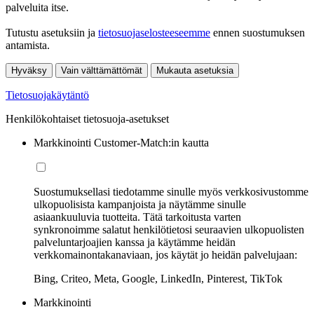
palveluita itse.
Tutustu asetuksiin ja
tietosuojaselosteeseemme
ennen suostumuksen
antamista.
Hyväksy
Vain välttämättömät
Mukauta asetuksia
Tietosuojakäytäntö
Henkilökohtaiset tietosuoja-asetukset
Markkinointi Customer-Match:in kautta
Suostumuksellasi tiedotamme sinulle myös verkkosivustomme
ulkopuolisista kampanjoista ja näytämme sinulle
asiaankuuluvia tuotteita. Tätä tarkoitusta varten
synkronoimme salatut henkilötietosi seuraavien ulkopuolisten
palveluntarjoajien kanssa ja käytämme heidän
verkkomainontakanaviaan, jos käytät jo heidän palvelujaan:
Bing, Criteo, Meta, Google, LinkedIn, Pinterest, TikTok
Markkinointi