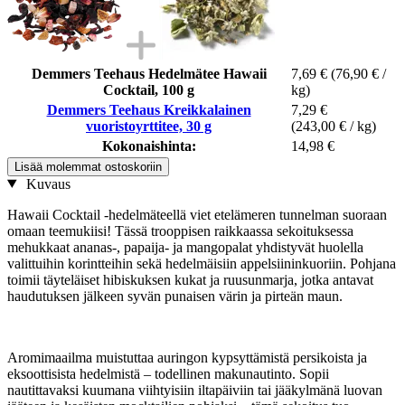
Demmers Teehaus Hedelmätee Hawaii
7,69 €
(76,90 € /
Cocktail, 100 g
kg)
Demmers Teehaus Kreikkalainen
7,29 €
vuoristoyrttitee, 30 g
(243,00 € / kg)
Kokonaishinta:
14,98 €
Lisää molemmat ostoskoriin
Kuvaus
Hawaii Cocktail -hedelmäteellä viet etelämeren tunnelman suoraan
omaan teemukiisi! Tässä trooppisen raikkaassa sekoituksessa
mehukkaat ananas-, papaija- ja mangopalat yhdistyvät huolella
valittuihin korintteihin sekä hedelmäisiin appelsiininkuoriin. Pohjana
toimii täyteläiset hibiskuksen kukat ja ruusunmarja, jotka antavat
haudutuksen jälkeen syvän punaisen värin ja pirteän maun.
Aromimaailma muistuttaa auringon kypsyttämistä persikoista ja
eksoottisista hedelmistä – todellinen makunautinto. Sopii
nautittavaksi kuumana viihtyisiin iltapäiviin tai jääkylmänä luovan