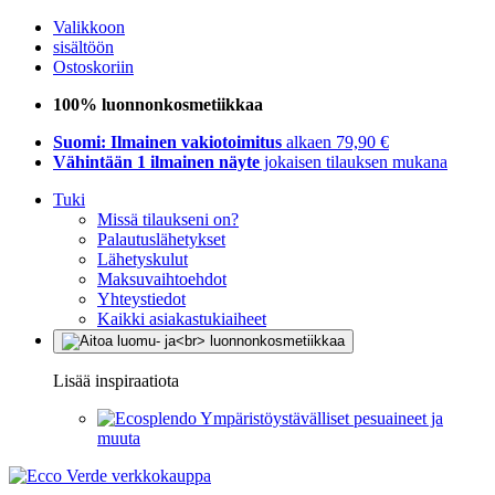
Valikkoon
sisältöön
Ostoskoriin
100% luonnonkosmetiikkaa
Suomi: Ilmainen vakiotoimitus
alkaen 79,90 €
Vähintään 1 ilmainen näyte
jokaisen tilauksen mukana
Tuki
Missä tilaukseni on?
Palautuslähetykset
Lähetyskulut
Maksuvaihtoehdot
Yhteystiedot
Kaikki asiakastukiaiheet
Lisää inspiraatiota
Ympäristöystävälliset pesuaineet ja
muuta