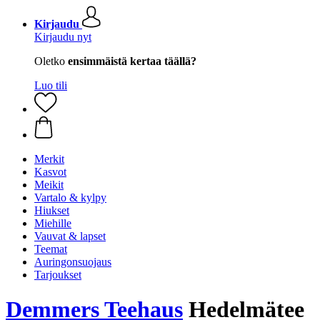
Kirjaudu
Kirjaudu nyt
Oletko
ensimmäistä kertaa täällä?
Luo tili
Merkit
Kasvot
Meikit
Vartalo & kylpy
Hiukset
Miehille
Vauvat & lapset
Teemat
Auringonsuojaus
Tarjoukset
Demmers Teehaus
Hedelmätee