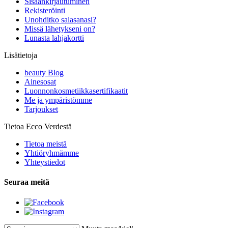
Sisäänkirjautuminen
Rekisteröinti
Unohditko salasanasi?
Missä lähetykseni on?
Lunasta lahjakortti
Lisätietoja
beauty Blog
Ainesosat
Luonnonkosmetiikkasertifikaatit
Me ja ympäristömme
Tarjoukset
Tietoa Ecco Verdestä
Tietoa meistä
Yhtiöryhmämme
Yhteystiedot
Seuraa meitä