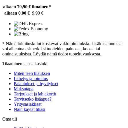
alkaen 79,90 €
ilmainen*
alkaen 0,00 €
9,90 €
* Nämä toimituskulut koskevat vakiotoimituksia. Lisäkustannuksia
voi aiheutua esimerkiksi tuotteiden painosta, koosta tai
ominaisuuksista. Löydät nämä tiedot tuotekuvauksesta.
Tilaaminen ja asiakastuki
Miten teen tilauksen
Lähetys ja toimitus
Palautukset ja hyvitykset
Maksutapa
Tarjoukset ja lahjakortit
Tarvitsetko lisäapua?
Yritysasiakkaat
Näin käytät tiliäsi
Oma tili