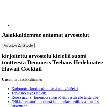
Asiakkaidemme antamat arvostelut
Arvostele tämä tuote
kirjoitettu arvostelu kielellä suomi
tuotteesta Demmers Teehaus Hedelmätee
Hawaii Cocktail
Uusimmat artikkelimme:
Karbonoir - kookospähkinästä aktiivihiileksi
Terve iho myös talvella
Roosa nauha - huomiota rintasyövän vastaiselle taistelulle
"Nikkelitestattu" -merkintä luonnonkosmetiikassa – mitä se
tarkoittaa?