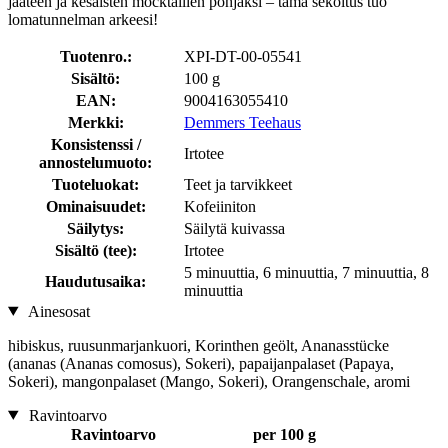
jääteen ja kesäisten mocktailien pohjaksi – tämä sekoitus tuo
lomatunnelman arkeesi!
Tuotenro.:
XPI-DT-00-05541
Sisältö:
100 g
EAN:
9004163055410
Merkki:
Demmers Teehaus
Konsistenssi /
Irtotee
annostelumuoto:
Tuoteluokat:
Teet ja tarvikkeet
Ominaisuudet:
Kofeiiniton
Säilytys:
Säilytä kuivassa
Sisältö (tee):
Irtotee
5 minuuttia, 6 minuuttia, 7 minuuttia, 8
Haudutusaika:
minuuttia
Ainesosat
hibiskus, ruusunmarjankuori, Korinthen geölt, Ananasstücke
(ananas (Ananas comosus), Sokeri), papaijanpalaset (Papaya,
Sokeri), mangonpalaset (Mango, Sokeri), Orangenschale, aromi
Ravintoarvo
Ravintoarvo
per 100 g