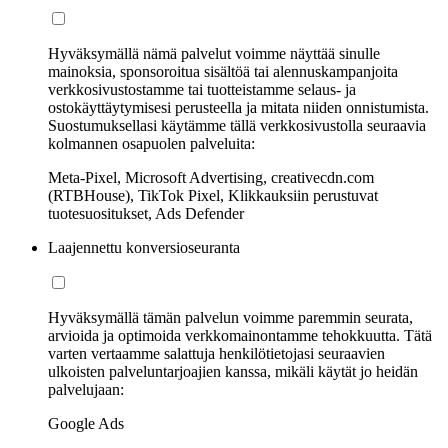
Hyväksymällä nämä palvelut voimme näyttää sinulle
mainoksia, sponsoroitua sisältöä tai alennuskampanjoita
verkkosivustostamme tai tuotteistamme selaus- ja
ostokäyttäytymisesi perusteella ja mitata niiden onnistumista.
Suostumuksellasi käytämme tällä verkkosivustolla seuraavia
kolmannen osapuolen palveluita:
Meta-Pixel, Microsoft Advertising, creativecdn.com
(RTBHouse), TikTok Pixel, Klikkauksiin perustuvat
tuotesuositukset, Ads Defender
Laajennettu konversioseuranta
Hyväksymällä tämän palvelun voimme paremmin seurata,
arvioida ja optimoida verkkomainontamme tehokkuutta. Tätä
varten vertaamme salattuja henkilötietojasi seuraavien
ulkoisten palveluntarjoajien kanssa, mikäli käytät jo heidän
palvelujaan:
Google Ads