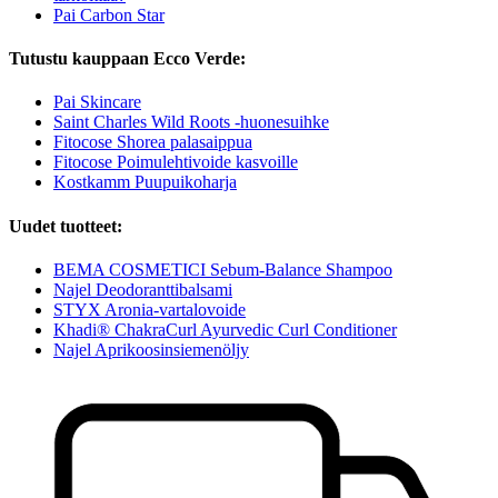
Pai Carbon Star
Tutustu kauppaan Ecco Verde:
Pai Skincare
Saint Charles Wild Roots -huonesuihke
Fitocose Shorea palasaippua
Fitocose Poimulehtivoide kasvoille
Kostkamm Puupuikoharja
Uudet tuotteet:
BEMA COSMETICI Sebum-Balance Shampoo
Najel Deodoranttibalsami
STYX Aronia-vartalovoide
Khadi® ChakraCurl Ayurvedic Curl Conditioner
Najel Aprikoosinsiemenöljy