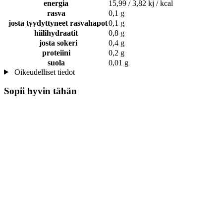
energia
15,99 / 3,82 kj / kcal
rasva
0,1 g
josta tyydyttyneet rasvahapot
0,1 g
hiilihydraatit
0,8 g
josta sokeri
0,4 g
proteiini
0,2 g
suola
0,01 g
Oikeudelliset tiedot
Sopii hyvin tähän