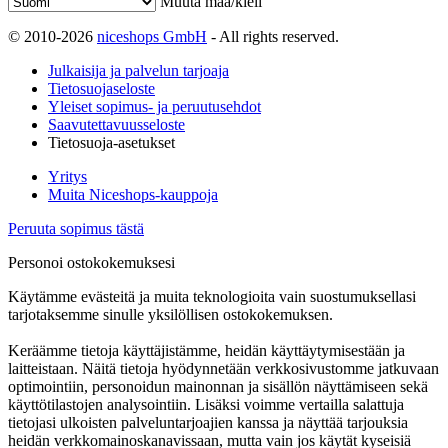
Muuta maa/kieli
© 2010-2026
niceshops GmbH
- All rights reserved.
Julkaisija ja palvelun tarjoaja
Tietosuojaseloste
Yleiset sopimus- ja peruutusehdot
Saavutettavuusseloste
Tietosuoja-asetukset
Yritys
Muita Niceshops-kauppoja
Peruuta sopimus tästä
Personoi ostokokemuksesi
Käytämme evästeitä ja muita teknologioita vain suostumuksellasi
tarjotaksemme sinulle yksilöllisen ostokokemuksen.
Keräämme tietoja käyttäjistämme, heidän käyttäytymisestään ja
laitteistaan. Näitä tietoja hyödynnetään verkkosivustomme jatkuvaan
optimointiin, personoidun mainonnan ja sisällön näyttämiseen sekä
käyttötilastojen analysointiin. Lisäksi voimme vertailla salattuja
tietojasi ulkoisten palveluntarjoajien kanssa ja näyttää tarjouksia
heidän verkkomainoskanavissaan, mutta vain jos käytät kyseisiä