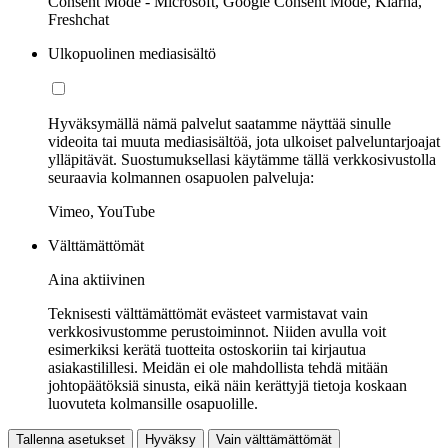
Consent Mode - Microsoft, Google Consent Mode, Klarna,
Freshchat
Ulkopuolinen mediasisältö
Hyväksymällä nämä palvelut saatamme näyttää sinulle
videoita tai muuta mediasisältöä, jota ulkoiset palveluntarjoajat
ylläpitävät. Suostumuksellasi käytämme tällä verkkosivustolla
seuraavia kolmannen osapuolen palveluja:
Vimeo, YouTube
Välttämättömät
Aina aktiivinen
Teknisesti välttämättömät evästeet varmistavat vain
verkkosivustomme perustoiminnot. Niiden avulla voit
esimerkiksi kerätä tuotteita ostoskoriin tai kirjautua
asiakastilillesi. Meidän ei ole mahdollista tehdä mitään
johtopäätöksiä sinusta, eikä näin kerättyjä tietoja koskaan
luovuteta kolmansille osapuolille.
Tallenna asetukset
Hyväksy
Vain välttämättömät